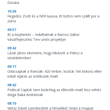
Dunára
10:26
Hegedűs Zsolt és a NER luxusa, itt biztos nem szállt por a
zsírra
09:57
Itt a bejelentés – Indulhatnak a Baross Gábor
Vasútfejlesztési Terv uniós projektjei
09:42
Lázár János elismerte, hogy hibázott a Fidesz a
vízvédelemben
09:17
Odacsaptak a franciák: 420 ember, köztük 166 kiskorú ellen
indult eljárás az erdőtüzek miatt
08:42
Political Capital: nem kizárólag az ellenzék miatt lesz nehéz
dolga Baka Andrásnak
08:10
Vitézy Dávid szembesített a tényekkel: óriási a magyar