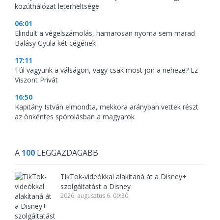
közúthálózat leterheltsége
06:01
Elindult a végelszámolás, hamarosan nyoma sem marad
Balásy Gyula két cégének
17:11
Túl vagyunk a válságon, vagy csak most jön a neheze? Ez
Viszont Privát
16:50
Kapitány István elmondta, mekkora arányban vettek részt
az önkéntes spórolásban a magyarok
A
100
LEGGAZDAGABB
TikTok-videókkal alakítaná át a Disney+
szolgáltatást a Disney
2026. augusztus 6. 09:30