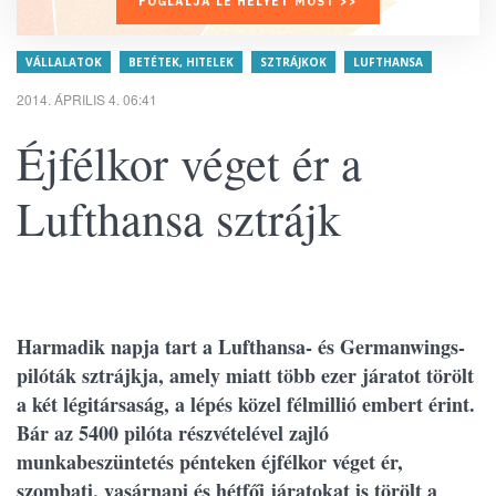
FOGLALJA LE HELYÉT MOST >>
VÁLLALATOK
BETÉTEK, HITELEK
SZTRÁJKOK
LUFTHANSA
2014. ÁPRILIS 4. 06:41
Éjfélkor véget ér a
Lufthansa sztrájk
Harmadik napja tart a Lufthansa- és Germanwings-
pilóták sztrájkja, amely miatt több ezer járatot törölt
a két légitársaság, a lépés közel félmillió embert érint.
Bár az 5400 pilóta részvételével zajló
munkabeszüntetés pénteken éjfélkor véget ér,
szombati, vasárnapi és hétfői járatokat is törölt a