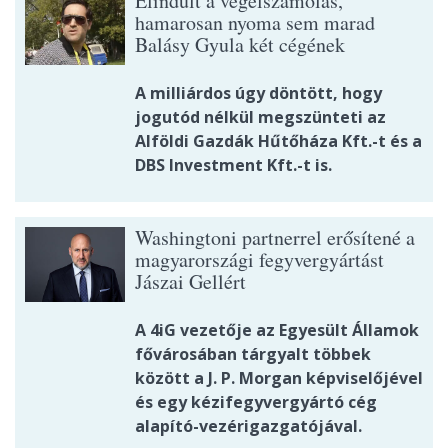
Elindult a végelszámolás,
hamarosan nyoma sem marad
Balásy Gyula két cégének
A milliárdos úgy döntött, hogy
jogutód nélkül megszünteti az
Alföldi Gazdák Hűtőháza Kft.-t és a
DBS Investment Kft.-t is.
Washingtoni partnerrel erősítené a
magyarországi fegyvergyártást
Jászai Gellért
A 4iG vezetője az Egyesült Államok
fővárosában tárgyalt többek
között a J. P. Morgan képviselőjével
és egy kézifegyvergyártó cég
alapító-vezérigazgatójával.