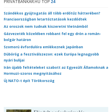
PRIVÁTBANKÁR.HU TOP
24
Szándékos gyújtogatás áll több erdőtűz hátterében?
Franciaországban letartóztatások kezdődtek
Az oroszok nem tudnak kiszeretni Vietnámból
Gázvezeték közelében robbant fel egy drón a román-
bolgár határon
Szomorú évfordulóra emlékeznek Japánban
Dübörög a fesztiválszezon: ezek Európa legnagyobb
nyári bulijai
Irán újabb feltételeket szabott az Egyesült Államoknak a
Hormuzi-szoros megnyitásához
Új NATO-t épít Törökország