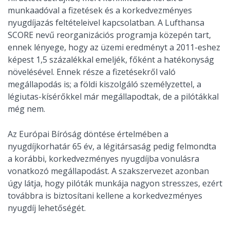
munkaadóval a fizetések és a korkedvezményes
nyugdíjazás feltételeivel kapcsolatban. A Lufthansa
SCORE nevű reorganizációs programja közepén tart,
ennek lényege, hogy az üzemi eredményt a 2011-eshez
képest 1,5 százalékkal emeljék, főként a hatékonyság
növelésével. Ennek része a fizetésekről való
megállapodás is; a földi kiszolgáló személyzettel, a
légiutas-kísérőkkel már megállapodtak, de a pilótákkal
még nem.
Az Európai Bíróság döntése értelmében a
nyugdíjkorhatár 65 év, a légitársaság pedig felmondta
a korábbi, korkedvezményes nyugdíjba vonulásra
vonatkozó megállapodást. A szakszervezet azonban
úgy látja, hogy pilóták munkája nagyon stresszes, ezért
továbbra is biztosítani kellene a korkedvezményes
nyugdíj lehetőségét.