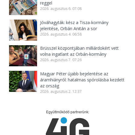
reggel
2026. augusztus 6. 07:08
Jóváhagyták: kész a Tisza-kormány
jelentése, Orbán Anitán a sor
2026. augusztus 4. 06:58
Brüsszel központjában milliárdokért vett
volna ingatlant az Orbán-kormány
2026. augusztus 7. 07:26
Magyar Péter újabb bejelentése az
áramhiányról: hatalmas spórolásba kezdett
az ország
2026. augusztus 2. 12:37
Együttműködő partnerünk: