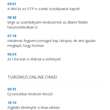
09:01
A Mol és az OTP is szebb osztályzatot kapott
08:40
Vége az urambátyám-rendszernek az állami földek
hasznosításában is
07:18
Hatalmas fegyvercsomagot kap Ukrajna, de ami igazán
meglepő, hogy honnan
06:54
Az USA-ban is drámai a vízhelyzet
TURIZMUS ONLINE CIKKEI
06:35
Új turisztikai rendszer készül
18:10
Digitális élménytér a lévai várban