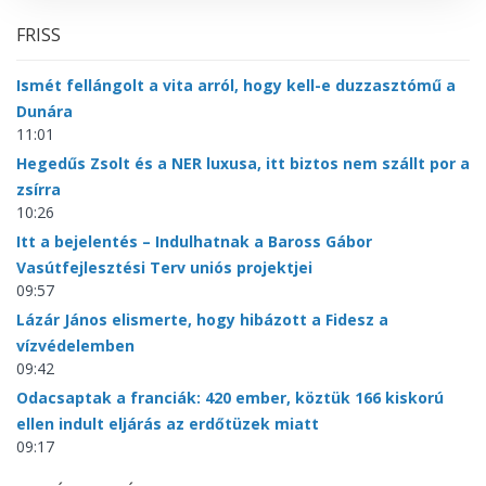
FRISS
Ismét fellángolt a vita arról, hogy kell-e duzzasztómű a
Dunára
11:01
Hegedűs Zsolt és a NER luxusa, itt biztos nem szállt por a
zsírra
10:26
Itt a bejelentés – Indulhatnak a Baross Gábor
Vasútfejlesztési Terv uniós projektjei
09:57
Lázár János elismerte, hogy hibázott a Fidesz a
vízvédelemben
09:42
Odacsaptak a franciák: 420 ember, köztük 166 kiskorú
ellen indult eljárás az erdőtüzek miatt
09:17