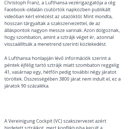
Christoph Franz, a Lufthansa vezérigazgatója a cég
Facebook-oldalán csütörtök napközben publikált
videóban kért elnézést az utazóktól. Mint mondta,
hosszan tárgyaltak a szakszervezettel, de az
álláspontok nagyon messze vannak. Azon dolgoznak,
hogy szombaton, amint a sztrájk véget ér, azonnal
visszaállítsák a menetrend szerinti közlekedést.
A Lufthansa honlapján lévő információk szerint a
péntek éjfélig tartó sztrájk miatt szombaton reggelig
41, vasárnap egy, hétfőn pedig további négy járatot
töröltek. Összességében 3800 járat nem indult el, ez a
járatok 90 százaléka.
A Vereinigung Cockpit (VC) szakszervezet azért
hirdetett sztrájkot, mert konfliktusba került a