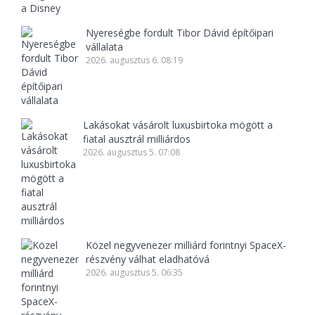
Nyereségbe fordult Tibor Dávid építőipari
vállalata
2026. augusztus 6. 08:19
Lakásokat vásárolt luxusbirtoka mögött a
fiatal ausztrál milliárdos
2026. augusztus 5. 07:08
Közel negyvenezer milliárd forintnyi SpaceX-
részvény válhat eladhatóvá
2026. augusztus 5. 06:35