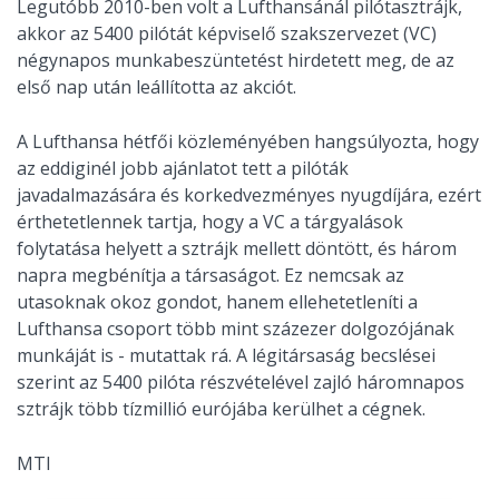
Legutóbb 2010-ben volt a Lufthansánál pilótasztrájk,
akkor az 5400 pilótát képviselő szakszervezet (VC)
négynapos munkabeszüntetést hirdetett meg, de az
első nap után leállította az akciót.
A Lufthansa hétfői közleményében hangsúlyozta, hogy
az eddiginél jobb ajánlatot tett a pilóták
javadalmazására és korkedvezményes nyugdíjára, ezért
érthetetlennek tartja, hogy a VC a tárgyalások
folytatása helyett a sztrájk mellett döntött, és három
napra megbénítja a társaságot. Ez nemcsak az
utasoknak okoz gondot, hanem ellehetetleníti a
Lufthansa csoport több mint százezer dolgozójának
munkáját is - mutattak rá. A légitársaság becslései
szerint az 5400 pilóta részvételével zajló háromnapos
sztrájk több tízmillió eurójába kerülhet a cégnek.
MTI