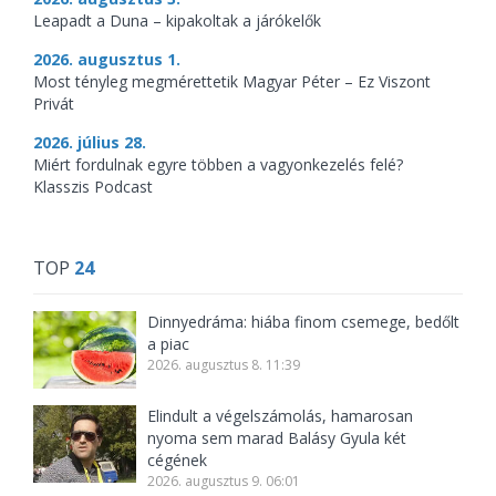
Leapadt a Duna – kipakoltak a járókelők
2026. augusztus 1.
Most tényleg megmérettetik Magyar Péter – Ez Viszont
Privát
2026. július 28.
Miért fordulnak egyre többen a vagyonkezelés felé?
Klasszis Podcast
TOP
24
Dinnyedráma: hiába finom csemege, bedőlt
a piac
2026. augusztus 8. 11:39
Elindult a végelszámolás, hamarosan
nyoma sem marad Balásy Gyula két
cégének
2026. augusztus 9. 06:01