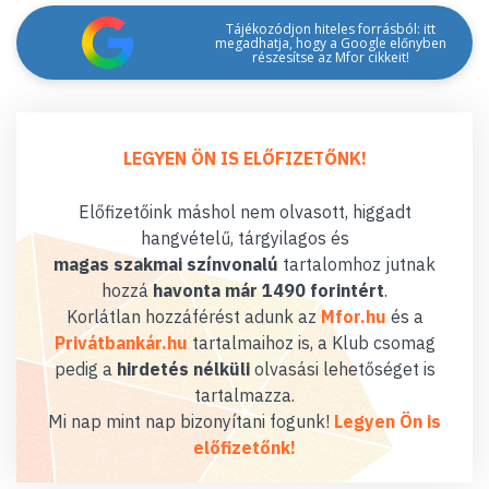
Tájékozódjon hiteles forrásból: itt
megadhatja, hogy a Google előnyben
részesítse az Mfor cikkeit!
LEGYEN ÖN IS ELŐFIZETŐNK!
Előfizetőink máshol nem olvasott, higgadt
hangvételű, tárgyilagos és
magas szakmai színvonalú
tartalomhoz jutnak
hozzá
havonta már 1490 forintért
.
Korlátlan hozzáférést adunk az
Mfor.hu
és a
Privátbankár.hu
tartalmaihoz is, a Klub csomag
pedig a
hirdetés nélküli
olvasási lehetőséget is
tartalmazza.
Mi nap mint nap bizonyítani fogunk!
Legyen Ön is
előfizetőnk!