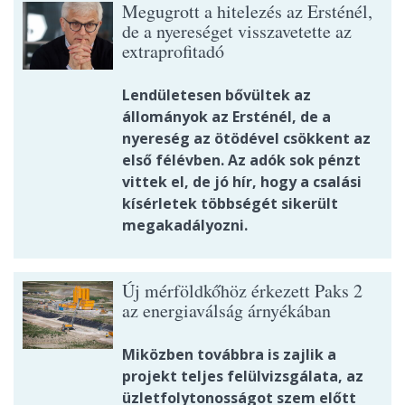
Megugrott a hitelezés az Ersténél,
de a nyereséget visszavetette az
extraprofitadó
Lendületesen bővültek az
állományok az Ersténél, de a
nyereség az ötödével csökkent az
első félévben. Az adók sok pénzt
vittek el, de jó hír, hogy a csalási
kísérletek többségét sikerült
megakadályozni.
Új mérföldkőhöz érkezett Paks 2
az energiaválság árnyékában
Miközben továbbra is zajlik a
projekt teljes felülvizsgálata, az
üzletfolytonosságot szem előtt