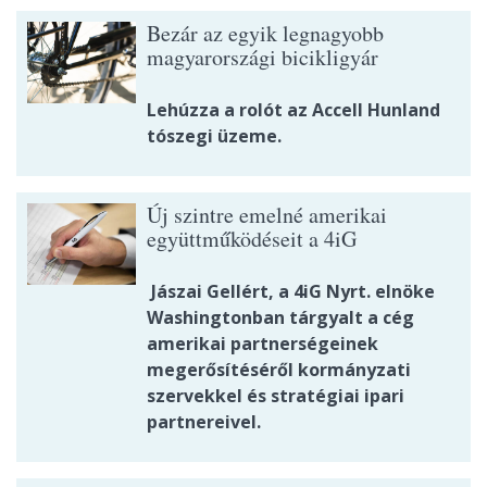
Bezár az egyik legnagyobb
magyarországi bicikligyár
Lehúzza a rolót az Accell Hunland
tószegi üzeme.
Új szintre emelné amerikai
együttműködéseit a 4iG
Jászai Gellért, a 4iG Nyrt. elnöke
Washingtonban tárgyalt a cég
amerikai partnerségeinek
megerősítéséről kormányzati
szervekkel és stratégiai ipari
partnereivel.