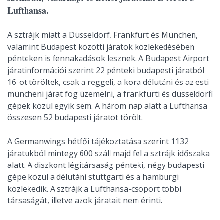
Lufthansa.
A sztrájk miatt a Düsseldorf, Frankfurt és München,
valamint Budapest közötti járatok közlekedésében
pénteken is fennakadások lesznek. A Budapest Airport
járatinformációi szerint 22 pénteki budapesti járatból
16-ot töröltek, csak a reggeli, a kora délutáni és az esti
müncheni járat fog üzemelni, a frankfurti és düsseldorfi
gépek közül egyik sem. A három nap alatt a Lufthansa
összesen 52 budapesti járatot törölt.
A Germanwings hétfői tájékoztatása szerint 1132
járatukból mintegy 600 száll majd fel a sztrájk időszaka
alatt. A diszkont légitársaság pénteki, négy budapesti
gépe közül a délutáni stuttgarti és a hamburgi
közlekedik. A sztrájk a Lufthansa-csoport többi
társaságát, illetve azok járatait nem érinti.