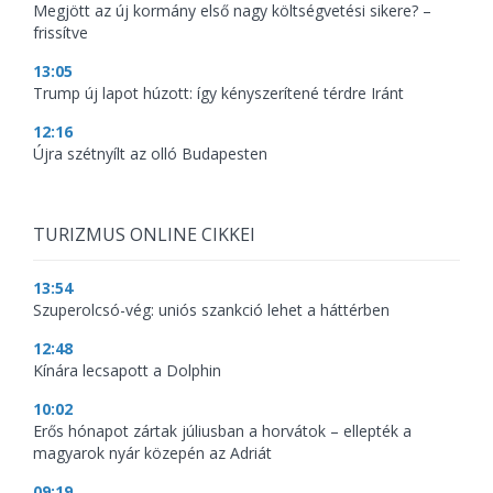
Megjött az új kormány első nagy költségvetési sikere? –
frissítve
13:05
Trump új lapot húzott: így kényszerítené térdre Iránt
12:16
Újra szétnyílt az olló Budapesten
TURIZMUS ONLINE CIKKEI
13:54
Szuperolcsó-vég: uniós szankció lehet a háttérben
12:48
Kínára lecsapott a Dolphin
10:02
Erős hónapot zártak júliusban a horvátok – ellepték a
magyarok nyár közepén az Adriát
09:19