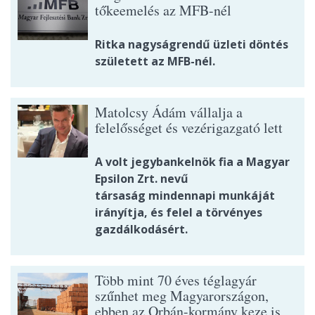
tőkeemelés az MFB-nél
Ritka nagyságrendű üzleti döntés
született az MFB-nél.
Matolcsy Ádám vállalja a
felelősséget és vezérigazgató lett
A volt jegybankelnök fia a Magyar
Epsilon Zrt. nevű
társaság mindennapi munkáját
irányítja, és felel a törvényes
gazdálkodásért.
Több mint 70 éves téglagyár
szűnhet meg Magyarországon,
ebben az Orbán-kormány keze is