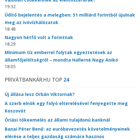
19:32
Üdítő bejelentés a melegben: 51 milliárd forintból újulnak
meg az ivóvízhálózatok
18:48
Nagyon hétfő volt a forintnak
18:29
Minimum tíz emberrel folytak egyeztetések az
államfőjelöltségről – mondta Hallerné Nagy Anikó
18:05
PRIVÁTBANKÁR.HU TOP
24
Új állása lesz Orbán Viktornak?
A szerb elnök egy folyó elterelésével fenyegette meg
Koszovót
Óriási tőkeemelés az állami tulajdonú banknál
Banai Péter Benő: az euróbevezetés követelményeinek
elérése a teljes gazdaság számára hasznos