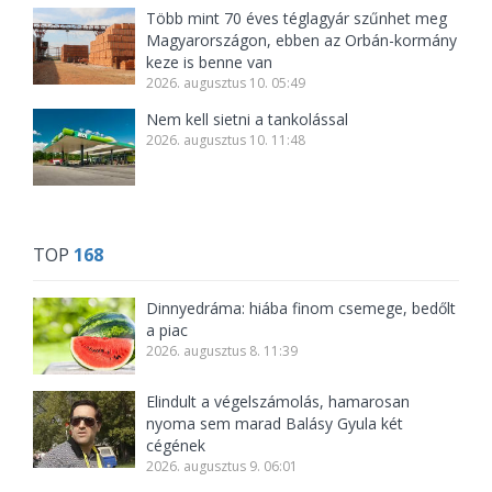
Több mint 70 éves téglagyár szűnhet meg
Magyarországon, ebben az Orbán-kormány
keze is benne van
2026. augusztus 10. 05:49
Nem kell sietni a tankolással
2026. augusztus 10. 11:48
TOP
168
Dinnyedráma: hiába finom csemege, bedőlt
a piac
2026. augusztus 8. 11:39
Elindult a végelszámolás, hamarosan
nyoma sem marad Balásy Gyula két
cégének
2026. augusztus 9. 06:01