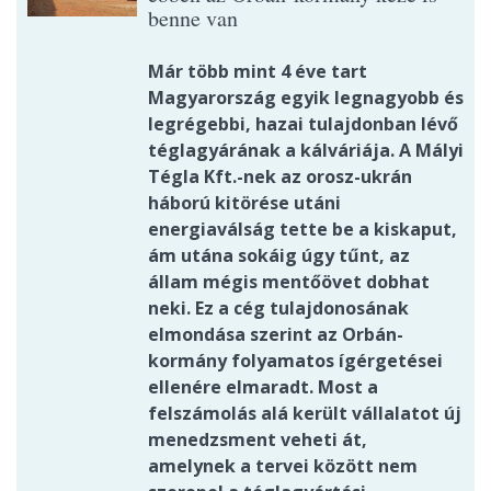
benne van
Már több mint 4 éve tart
Magyarország egyik legnagyobb és
legrégebbi, hazai tulajdonban lévő
téglagyárának a kálváriája. A Mályi
Tégla Kft.-nek az orosz-ukrán
háború kitörése utáni
energiaválság tette be a kiskaput,
ám utána sokáig úgy tűnt, az
állam mégis mentőövet dobhat
neki. Ez a cég tulajdonosának
elmondása szerint az Orbán-
kormány folyamatos ígérgetései
ellenére elmaradt. Most a
felszámolás alá került vállalatot új
menedzsment veheti át,
amelynek a tervei között nem