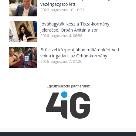
vezérigazgató lett
2026. augusztus 10. 10:21
Jóváhagyták: kész a Tisza-kormány
jelentése, Orbán Anitán a sor
2026. augusztus 4. 06:58
Brüsszel központjában milliárdokért vett
volna ingatlant az Orbán-kormány
2026. augusztus 7. 07:26
Együttműködő partnerünk: