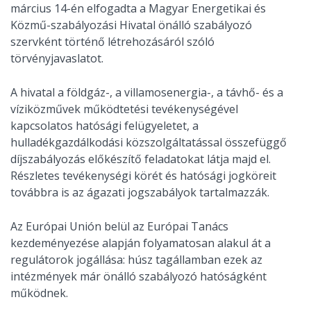
március 14-én elfogadta a Magyar Energetikai és
Közmű-szabályozási Hivatal önálló szabályozó
szervként történő létrehozásáról szóló
törvényjavaslatot.
A hivatal a földgáz-, a villamosenergia-, a távhő- és a
víziközművek működtetési tevékenységével
kapcsolatos hatósági felügyeletet, a
hulladékgazdálkodási közszolgáltatással összefüggő
díjszabályozás előkészítő feladatokat látja majd el.
Részletes tevékenységi körét és hatósági jogköreit
továbbra is az ágazati jogszabályok tartalmazzák.
Az Európai Unión belül az Európai Tanács
kezdeményezése alapján folyamatosan alakul át a
regulátorok jogállása: húsz tagállamban ezek az
intézmények már önálló szabályozó hatóságként
működnek.