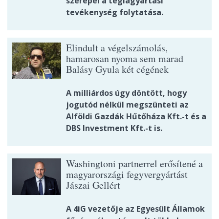
szerepel a téglagyártási
tevékenység folytatása.
Elindult a végelszámolás,
hamarosan nyoma sem marad
Balásy Gyula két cégének
A milliárdos úgy döntött, hogy
jogutód nélkül megszünteti az
Alföldi Gazdák Hűtőháza Kft.-t és a
DBS Investment Kft.-t is.
Washingtoni partnerrel erősítené a
magyarországi fegyvergyártást
Jászai Gellért
A 4iG vezetője az Egyesült Államok