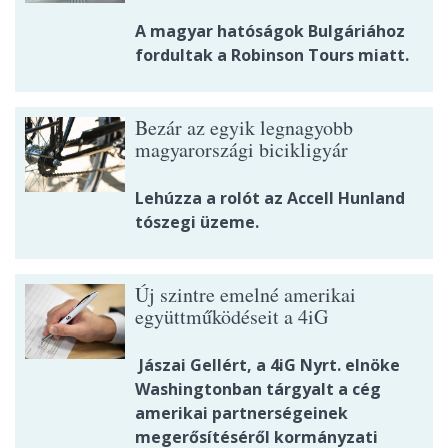
A magyar hatóságok Bulgáriához
fordultak a Robinson Tours miatt.
Bezár az egyik legnagyobb
magyarországi bicikligyár
Lehúzza a rolót az Accell Hunland
tószegi üzeme.
Új szintre emelné amerikai
együttműködéseit a 4iG
Jászai Gellért, a 4iG Nyrt. elnöke
Washingtonban tárgyalt a cég
amerikai partnerségeinek
megerősítéséről kormányzati