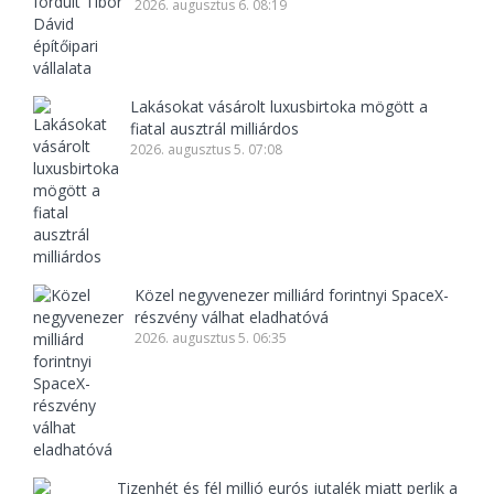
2026. augusztus 6. 08:19
Lakásokat vásárolt luxusbirtoka mögött a
fiatal ausztrál milliárdos
2026. augusztus 5. 07:08
Közel negyvenezer milliárd forintnyi SpaceX-
részvény válhat eladhatóvá
2026. augusztus 5. 06:35
Tizenhét és fél millió eurós jutalék miatt perlik a