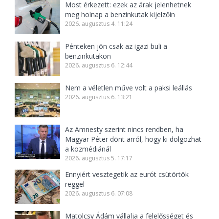
Most érkezett: ezek az árak jelenhetnek
meg holnap a benzinkutak kijelzőin
2026. augusztus 4. 11:24
Pénteken jön csak az igazi buli a
benzinkutakon
2026. augusztus 6. 12:44
Nem a véletlen műve volt a paksi leállás
2026. augusztus 6. 13:21
Az Amnesty szerint nincs rendben, ha
Magyar Péter dönt arról, hogy ki dolgozhat
a közmédiánál
2026. augusztus 5. 17:17
Ennyiért vesztegetik az eurót csütörtök
reggel
2026. augusztus 6. 07:08
Matolcsy Ádám vállalja a felelősséget és