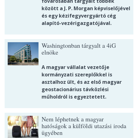
fővárosában tárgyalt többek
között a J. P. Morgan képviselőjével
és egy kézifegyvergyártó cég
alapító-vezérigazgatójával.
Washingtonban tárgyalt a 4iG
elnöke
A magyar vállalat vezetője
kormányzati szereplőkkel is
asztalhoz ült, és az első magyar
geostacionárius távközlési
műholdról is egyeztetett.
Nem léphetnek a magyar
hatóságok a külföldi utazási iroda
ügyében