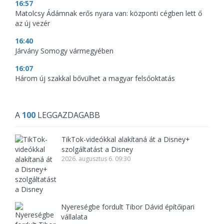
16:57
Matolcsy Ádámnak erős nyara van: központi cégben lett ő
az új vezér
16:40
Járvány Somogy vármegyében
16:07
Három új szakkal bővülhet a magyar felsőoktatás
A
100
LEGGAZDAGABB
TikTok-videókkal alakítaná át a Disney+
szolgáltatást a Disney
2026. augusztus 6. 09:30
Nyereségbe fordult Tibor Dávid építőipari
vállalata