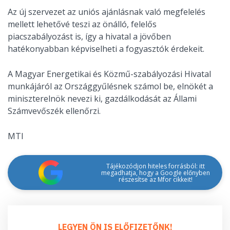
Az új szervezet az uniós ajánlásnak való megfelelés
mellett lehetővé teszi az önálló, felelős
piacszabályozást is, így a hivatal a jövőben
hatékonyabban képviselheti a fogyasztók érdekeit.
A Magyar Energetikai és Közmű-szabályozási Hivatal
munkájáról az Országgyűlésnek számol be, elnökét a
miniszterelnök nevezi ki, gazdálkodását az Állami
Számvevőszék ellenőrzi.
MTI
Tájékozódjon hiteles forrásból: itt
megadhatja, hogy a Google előnyben
részesítse az Mfor cikkeit!
LEGYEN ÖN IS ELŐFIZETŐNK!