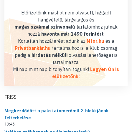
Előfizetőink máshol nem olvasott, higgadt
hangvételű, tárgyilagos és
magas szakmai színvonalú
tartalomhoz jutnak
hozzá
havonta már 1490 forintért
.
Korlátlan hozzáférést adunk az
Mfor.hu
és a
Privátbankár.hu
tartalmaihoz is, a Klub csomag
pedig a
hirdetés nélküli
olvasási lehetőséget is
tartalmazza.
Mi nap mint nap bizonyítani fogunk!
Legyen Ön is
előfizetőnk!
FRISS
Megkezdődött a paksi atomerőmű 2. blokkjának
felterhelése
19:45
Valóban csökkennek az élelmiszerárak?