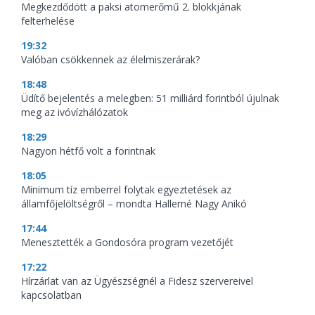
Megkezdődött a paksi atomerőmű 2. blokkjának
felterhelése
19:32
Valóban csökkennek az élelmiszerárak?
18:48
Üdítő bejelentés a melegben: 51 milliárd forintból újulnak
meg az ivóvízhálózatok
18:29
Nagyon hétfő volt a forintnak
18:05
Minimum tíz emberrel folytak egyeztetések az
államfőjelöltségről – mondta Hallerné Nagy Anikó
17:44
Menesztették a Gondosóra program vezetőjét
17:22
Hírzárlat van az Ügyészségnél a Fidesz szervereivel
kapcsolatban