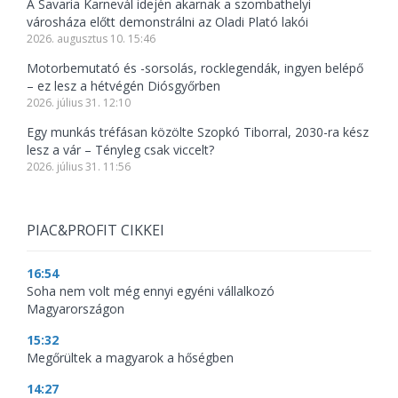
A Savaria Karnevál idején akarnak a szombathelyi
városháza előtt demonstrálni az Oladi Plató lakói
2026. augusztus 10. 15:46
Motorbemutató és -sorsolás, rocklegendák, ingyen belépő
– ez lesz a hétvégén Diósgyőrben
2026. július 31. 12:10
Egy munkás tréfásan közölte Szopkó Tiborral, 2030-ra kész
lesz a vár – Tényleg csak viccelt?
2026. július 31. 11:56
PIAC&PROFIT CIKKEI
16:54
Soha nem volt még ennyi egyéni vállalkozó
Magyarországon
15:32
Megőrültek a magyarok a hőségben
14:27