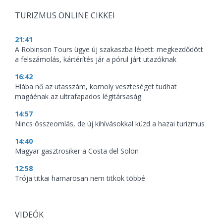
TURIZMUS ONLINE CIKKEI
21:41
A Robinson Tours ügye új szakaszba lépett: megkezdődött
a felszámolás, kártérítés jár a pórul járt utazóknak
16:42
Hiába nő az utasszám, komoly veszteséget tudhat
magáénak az ultrafapados légitársaság
14:57
Nincs összeomlás, de új kihívásokkal küzd a hazai turizmus
14:40
Magyar gasztrosiker a Costa del Solon
12:58
Trója titkai hamarosan nem titkok többé
VIDEÓK