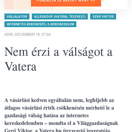
FOGLALJA LE HELYÉT MOST >>
VÁLLALATOK
ALLEGROUP (VATERA, TESZVESZ)
GERŐ VIKTOR
INTERNETES KERESKEDÉS, E-KERESKEDELEM
2008. DECEMBER 18. 07:34
Nem érzi a válságot a
Vatera
A vásárlási kedven egyáltalán nem, legfeljebb az
átlagos vásárlási érték csökkenésén mérhető le a
gazdasági válság hatása az internetes
kereskedelemben – mondta el a Világgazdaságnak
Gerő Viktor, a Vatera.hu ügyvezető igazgatója.