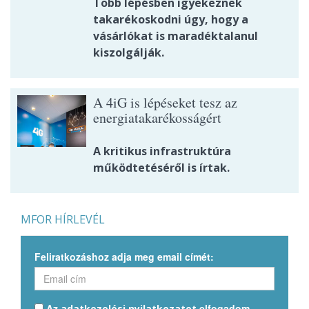
Több lépésben igyekeznek
takarékoskodni úgy, hogy a
vásárlókat is maradéktalanul
kiszolgálják.
A 4iG is lépéseket tesz az
energiatakarékosságért
A kritikus infrastruktúra
működtetéséről is írtak.
MFOR HÍRLEVÉL
Feliratkozáshoz adja meg email címét:
Az
elfogadom.
adatkezelési nyilatkozatot