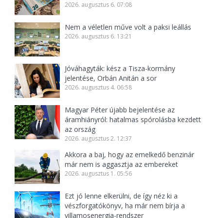
2026. augusztus 6. 07:08
Nem a véletlen műve volt a paksi leállás
2026. augusztus 6. 13:21
Jóváhagyták: kész a Tisza-kormány
jelentése, Orbán Anitán a sor
2026. augusztus 4. 06:58
Magyar Péter újabb bejelentése az
áramhiányról: hatalmas spórolásba kezdett
az ország
2026. augusztus 2. 12:37
Akkora a baj, hogy az emelkedő benzinár
már nem is aggasztja az embereket
2026. augusztus 1. 05:56
Ezt jó lenne elkerülni, de így néz ki a
vészforgatókönyv, ha már nem bírja a
villamosenergia-rendszer