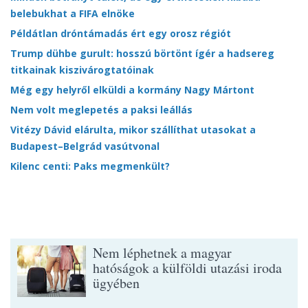
belebukhat a FIFA elnöke
Példátlan dróntámadás ért egy orosz régiót
Trump dühbe gurult: hosszú börtönt ígér a hadsereg
titkainak kiszivárogtatóinak
Még egy helyről elküldi a kormány Nagy Mártont
Nem volt meglepetés a paksi leállás
Vitézy Dávid elárulta, mikor szállíthat utasokat a
Budapest–Belgrád vasútvonal
Kilenc centi: Paks megmenkült?
Nem léphetnek a magyar
hatóságok a külföldi utazási iroda
ügyében