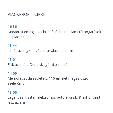
PIAC&PROFIT CIKKEI
16:56
Maradtak energetikai lakásfelújításra állami támogatások
és piaci hitelek
15:44
Ismét az egykori védett ár alatt a benzin
15:01
Esik az eső a Duna vízgyűjtő területén
14:06
Mérnöki csoda született, 110 emelet magas úszó
szélerőmű
13:06
Legendás, tisztán elektromos autó érkezik, 8 millió forint
lesz az ára