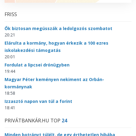
FRISS
Ők biztosan megússzák a ledolgozós szombatot
20:21
Elárulta a kormány, hogyan érkezik a 100 ezres
iskolakezdési támogatás
20:01
Fordulat a lipcsei drónügyben
19:44
Magyar Péter keményen nekiment az Orbán-
kormánynak
18:58
Izzasztó napon van túl a forint
18:41
PRIVÁTBANKÁR.HU TOP
24
Minden botrányt túlélt, de egy érthetetlen hibába