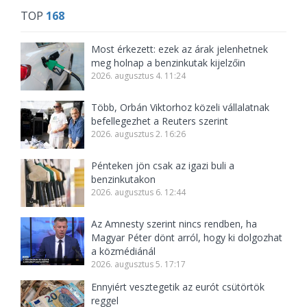
TOP
168
Most érkezett: ezek az árak jelenhetnek
meg holnap a benzinkutak kijelzőin
2026. augusztus 4. 11:24
Több, Orbán Viktorhoz közeli vállalatnak
befellegezhet a Reuters szerint
2026. augusztus 2. 16:26
Pénteken jön csak az igazi buli a
benzinkutakon
2026. augusztus 6. 12:44
Az Amnesty szerint nincs rendben, ha
Magyar Péter dönt arról, hogy ki dolgozhat
a közmédiánál
2026. augusztus 5. 17:17
Ennyiért vesztegetik az eurót csütörtök
reggel