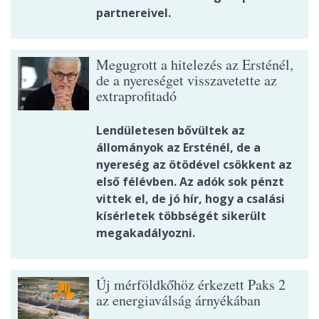
partnereivel.
Megugrott a hitelezés az Ersténél,
de a nyereséget visszavetette az
extraprofitadó
Lendületesen bővültek az
állományok az Ersténél, de a
nyereség az ötödével csökkent az
első félévben. Az adók sok pénzt
vittek el, de jó hír, hogy a csalási
kísérletek többségét sikerült
megakadályozni.
Új mérföldkőhöz érkezett Paks 2
az energiaválság árnyékában