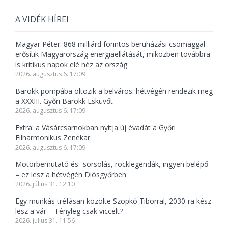
A VIDÉK HÍREI
Magyar Péter: 868 milliárd forintos beruházási csomaggal
erősítik Magyarország energiaellátását, miközben továbbra
is kritikus napok elé néz az ország
2026. augusztus 6. 17:09
Barokk pompába öltözik a belváros: hétvégén rendezik meg
a XXXIII. Győri Barokk Esküvőt
2026. augusztus 6. 17:09
Extra: a Vásárcsarnokban nyitja új évadát a Győri
Filharmonikus Zenekar
2026. augusztus 6. 17:09
Motorbemutató és -sorsolás, rocklegendák, ingyen belépő
– ez lesz a hétvégén Diósgyőrben
2026. július 31. 12:10
Egy munkás tréfásan közölte Szopkó Tiborral, 2030-ra kész
lesz a vár – Tényleg csak viccelt?
2026. július 31. 11:56