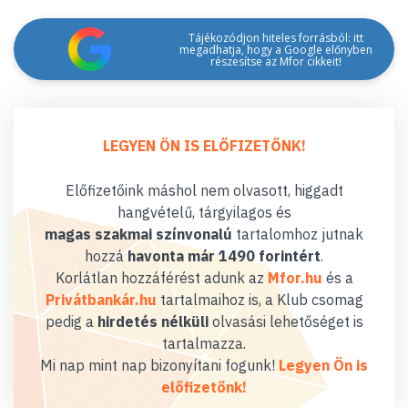
Tájékozódjon hiteles forrásból: itt
megadhatja, hogy a Google előnyben
részesítse az Mfor cikkeit!
LEGYEN ÖN IS ELŐFIZETŐNK!
Előfizetőink máshol nem olvasott, higgadt
hangvételű, tárgyilagos és
magas szakmai színvonalú
tartalomhoz jutnak
hozzá
havonta már 1490 forintért
.
Korlátlan hozzáférést adunk az
Mfor.hu
és a
Privátbankár.hu
tartalmaihoz is, a Klub csomag
pedig a
hirdetés nélküli
olvasási lehetőséget is
tartalmazza.
Mi nap mint nap bizonyítani fogunk!
Legyen Ön is
előfizetőnk!