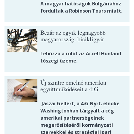
A magyar hatóságok Bulgáriához
fordultak a Robinson Tours miatt.
Bezár az egyik legnagyobb
magyarországi bicikligyár
Lehúzza a rolót az Accell Hunland
tószegi üzeme.
Új szintre emelné amerikai
együttműködéseit a 4iG
Jászai Gellért, a 4iG Nyrt. elnöke
Washingtonban tárgyalt a cég
amerikai partnerségeinek
megerősítéséről kormányzati
szervekkel és stratégiai ipari