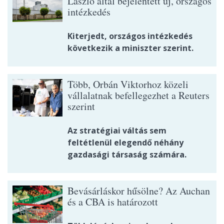
László által bejelentett új, országos
intézkedés
Kiterjedt, országos intézkedés
következik a miniszter szerint.
Több, Orbán Viktorhoz közeli
vállalatnak befellegezhet a Reuters
szerint
Az stratégiai váltás sem
feltétlenül elegendő néhány
gazdasági társaság számára.
Bevásárláskor hűsölne? Az Auchan
és a CBA is határozott