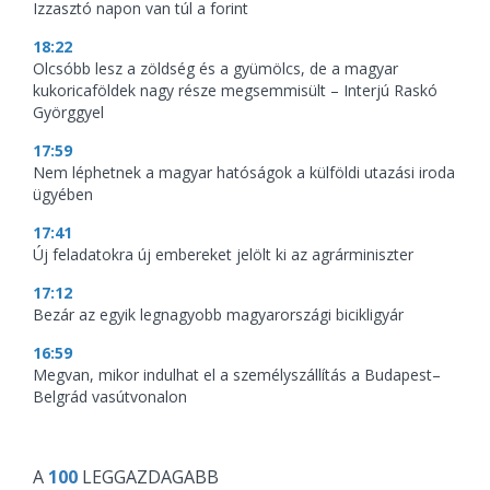
Izzasztó napon van túl a forint
18:22
Olcsóbb lesz a zöldség és a gyümölcs, de a magyar
kukoricaföldek nagy része megsemmisült – Interjú Raskó
Györggyel
17:59
Nem léphetnek a magyar hatóságok a külföldi utazási iroda
ügyében
17:41
Új feladatokra új embereket jelölt ki az agrárminiszter
17:12
Bezár az egyik legnagyobb magyarországi bicikligyár
16:59
Megvan, mikor indulhat el a személyszállítás a Budapest–
Belgrád vasútvonalon
A
100
LEGGAZDAGABB