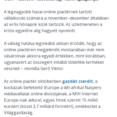
A legnagyobb hazai online piactérnek tartott
vállalkozás számára a november–december általában
az erős hónapok közé tartozik. Az üzletmeneten a
krízis egyelőre alig hagyott nyomott.
A válság hatása leginkább abban érződik, hogy az
online piactéren megjelenők mostanában már nem
vásárolnak akkora egyedi értékben, mint korábban,
ugyanazért az összegért inkább többféle terméket
vesznek – mondta Gerő Viktor.
Az online piactér októberben
gazdát cserélt
, a
kockázati befektető iEurope a dél-afrikai Naspers
médiavállalat online divíziójának, a MIH Internet
Europe-nak adta el, egyes hírek szerint 15 millió
euróért (közel 3,7 milliárd forintért), emlékeztet a
Világgazdaság.