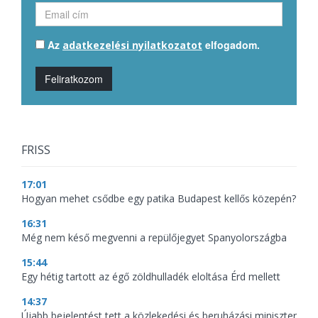
Az
elfogadom.
adatkezelési nyilatkozatot
Feliratkozom
FRISS
17:01
Hogyan mehet csődbe egy patika Budapest kellős közepén?
16:31
Még nem késő megvenni a repülőjegyet Spanyolországba
15:44
Egy hétig tartott az égő zöldhulladék eloltása Érd mellett
14:37
Újabb bejelentést tett a közlekedési és beruházási miniszter