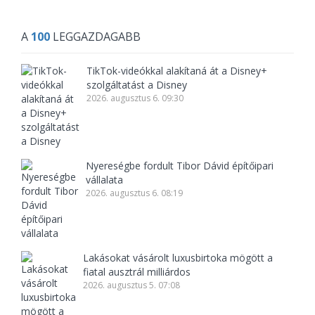
A
100
LEGGAZDAGABB
TikTok-videókkal alakítaná át a Disney+
szolgáltatást a Disney
2026. augusztus 6. 09:30
Nyereségbe fordult Tibor Dávid építőipari
vállalata
2026. augusztus 6. 08:19
Lakásokat vásárolt luxusbirtoka mögött a
fiatal ausztrál milliárdos
2026. augusztus 5. 07:08