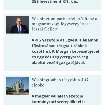
DBS Investment Kft.-t is.
Washingtoni partnerrel erősítené a
magyarországi fegyvergyártást
Jászai Gellért
A 4iG vezetője az Egyesült Államok
fővárosában tárgyalt többek
között a J. P. Morgan képviselőjével
és egy kézifegyvergyártó cég
alapító-vezérigazgatójával.
Washingtonban tárgyalt a 4iG
elnöke
A magyar vállalat vezetője
kormányzati szereplőkkel is