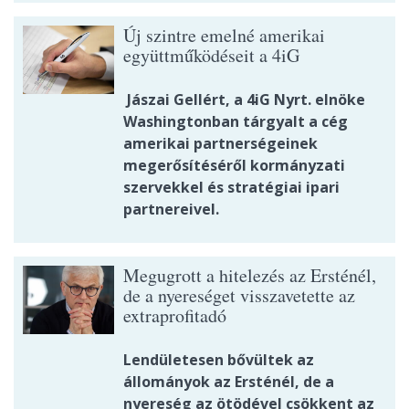
Új szintre emelné amerikai
együttműködéseit a 4iG
Jászai Gellért, a 4iG Nyrt. elnöke
Washingtonban tárgyalt a cég
amerikai partnerségeinek
megerősítéséről kormányzati
szervekkel és stratégiai ipari
partnereivel.
Megugrott a hitelezés az Ersténél,
de a nyereséget visszavetette az
extraprofitadó
Lendületesen bővültek az
állományok az Ersténél, de a
nyereség az ötödével csökkent az