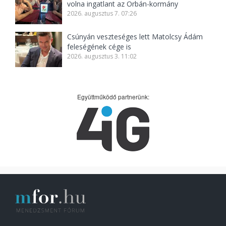
volna ingatlant az Orbán-kormány
2026. augusztus 7. 07:26
Csúnyán veszteséges lett Matolcsy Ádám
feleségének cége is
2026. augusztus 3. 11:02
Együttműködő partnerünk: