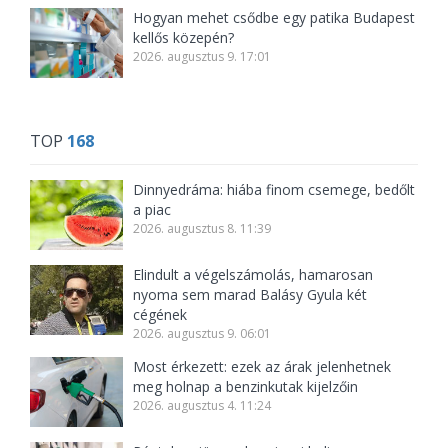
Hogyan mehet csődbe egy patika Budapest
kellős közepén?
2026. augusztus 9. 17:01
TOP
168
Dinnyedráma: hiába finom csemege, bedőlt
a piac
2026. augusztus 8. 11:39
Elindult a végelszámolás, hamarosan
nyoma sem marad Balásy Gyula két
cégének
2026. augusztus 9. 06:01
Most érkezett: ezek az árak jelenhetnek
meg holnap a benzinkutak kijelzőin
2026. augusztus 4. 11:24