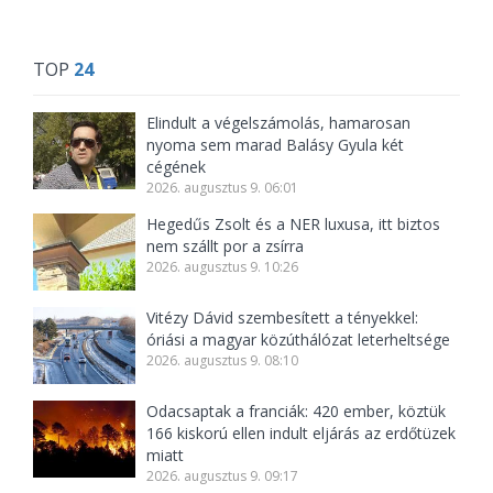
TOP
24
Elindult a végelszámolás, hamarosan
nyoma sem marad Balásy Gyula két
cégének
2026. augusztus 9. 06:01
Hegedűs Zsolt és a NER luxusa, itt biztos
nem szállt por a zsírra
2026. augusztus 9. 10:26
Vitézy Dávid szembesített a tényekkel:
óriási a magyar közúthálózat leterheltsége
2026. augusztus 9. 08:10
Odacsaptak a franciák: 420 ember, köztük
166 kiskorú ellen indult eljárás az erdőtüzek
miatt
2026. augusztus 9. 09:17