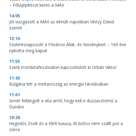
– Főtájépítészt keres a MÁV
14:05
Jól vizsgázott a MÁV az elmúlt napokban Vitézy Dávid
szerint
13:10
Születésnapozott a Fővárosi Állat- és Növénykert – 160 éve
nyitotta meg kapuit
11:55
Szerb trombitafesztiválon kapcsolódott ki Orbán Viktor
11:43
Bulgária lett a mintaország az energia tárolásában
11:01
Ismét fellángolt a vita arról, hogy kell-e duzzasztómű a
Dunára
10:26
Hegedűs Zsolt és a NER luxusa, itt biztos nem szállt por a
zsírra