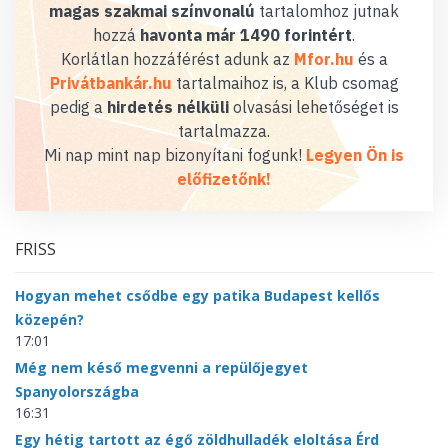
magas szakmai színvonalú
tartalomhoz jutnak
hozzá
havonta már 1490 forintért
.
Korlátlan hozzáférést adunk az
Mfor.hu
és a
Privátbankár.hu
tartalmaihoz is, a Klub csomag
pedig a
hirdetés nélküli
olvasási lehetőséget is
tartalmazza.
Mi nap mint nap bizonyítani fogunk!
Legyen Ön is
előfizetőnk!
FRISS
Hogyan mehet csődbe egy patika Budapest kellős
közepén?
17:01
Még nem késő megvenni a repülőjegyet
Spanyolországba
16:31
Egy hétig tartott az égő zöldhulladék eloltása Érd