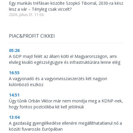
Egy munkás tréfásan közölte Szopkó Tiborral, 2030-ra kész
lesz a vár – Tényleg csak viccelt?
2026. július 31. 11:56
PIAC&PROFIT CIKKEI
05:26
A GDP majd felét az állam költi el Magyarországon, ami
elvileg kiváló egészségügyre és infrastruktúrára lenne elég
16:55
A vagyonadó és a vagyonvisszaszerzés két nagyon
különböző eszköz
14:51
Úgy tűnik Orbán Viktor már nem mondja meg a KDNP-nek,
hogy fontos pozíciókba kit kell jelölniük
13:04
A gazdaság gyengélkedése ellenére megállíthatatlanul nő a
közúti fuvarozás Európában