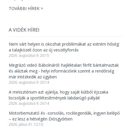
TOVÁBBI HÍREK >
A VIDÉK HÍREI
Nem várt helyen is okozhat problémákat az extrém hőség:
a talajközeli ózon az új veszélyforrás
2026. augusztus 9. 20:15
Megrázó videó Bábolnáról: hajléktalan férfit bántalmaztak
és aláztak meg - helyi információink szerint a rendőrség
már intézkedik az ügyben
2026. augusztus 9. 20:14
A minisztérium azt ajánlja, hogy saját kútból éjszaka
locsolják a sportlétesítmények labdarúgó pályáit
2026. augusztus 9. 20:14
Motorbemutató és -sorsolás, rocklegendák, ingyen belépő
– ez lesz a hétvégén Diósgyőrben
2026. július 31. 12:10