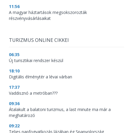
11:56
A magyar háztartások megsokszorozták
részvényvásárlásaikat
TURIZMUS ONLINE CIKKEI
06:35
Új turisztikai rendszer készül
18:10
Digitális élménytér a lévai várban
17:37
Vaddisznó a metróban???
09:36
Átalakult a balatoni turizmus, a last minute ma már a
meghatározó
09:22
Teljes napfogyatkozás lázában ég Spanyolország