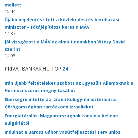
mellett
15:44
Újabb bejelentést tett a közlekedési és beruházási
miniszter – Főtájépítészt keres a MÁV
14:37
Jól vizsgázott a MÁV az elmúlt napokban Vitézy Dávid
szerint
14:05
PRIVÁTBANKÁR.HU TOP
24
Irán újabb feltételeket szabott az Egyesült Államoknak a
Hormuzi-szoros megnyitásához
Éberségre intette az izraeli külügyminisztérium a
Görögországban tartózkodó izraelieket
Energiatárolás: Magyarországnak tanulnia kellene
Bulgáriától
Indulhat a Baross Gábor Vasútfejlesztési Terv uniós