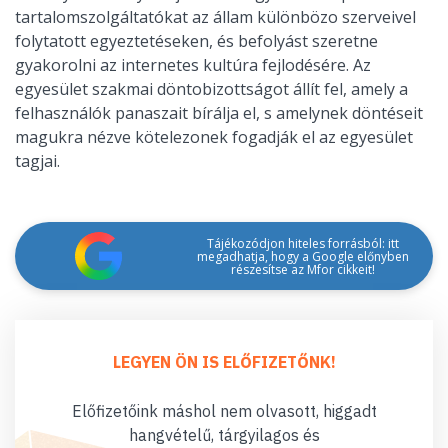
tartalomszolgáltatókat az állam különbözo szerveivel
folytatott egyeztetéseken, és befolyást szeretne
gyakorolni az internetes kultúra fejlodésére. Az
egyesület szakmai döntobizottságot állít fel, amely a
felhasználók panaszait bírálja el, s amelynek döntéseit
magukra nézve kötelezonek fogadják el az egyesület
tagjai.
Tájékozódjon hiteles forrásból: itt
megadhatja, hogy a Google előnyben
részesítse az Mfor cikkeit!
LEGYEN ÖN IS ELŐFIZETŐNK!
Előfizetőink máshol nem olvasott, higgadt
hangvételű, tárgyilagos és