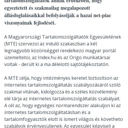
tartalomszolgáltatók annak érdekében, hogy
egyeztetett és szakmailag megalapozott
állásfoglalásaikkal befolyásolják a hazai net-piac
viszonyainak fejlodését.
A Magyarországi Tartalomszolgáltatók Egyesületének
(MTE) szervezoi az induló szakaszban a két
legnagyobb közönséggel rendelkezo magyar portál
üzemeltetoi, az Index.hu és az Origo munkatársai
voltak - derült ki a ma délelotti sajtótájékoztatón.
A MTE célja, hogy intézményes keretet biztosítson az
internetes tartalomszolgáltatás szabályozásáról szóló
szakmai vitának, kidolgozza és a széles közvélemény
elé tárja az internetes tartalomszolgáltatás szabályait.
A cél az, hogy egységes normarendszer alakuljon ki az
internetes tartalomszolgáltatásban és a
tartalomfogyasztók elott is ismert világos és követheto
szabályok érvényesüljenek. Az egyesület képviseli a