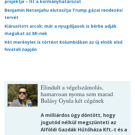
projektje – Itt a kormányhatározat
Benjamin Netanjahu elutasítja Trump gázai rendezési
tervét
Kiárusított arcok: már a nyugdíjasok is bérbe adják
magukat az MI-nek
Két merénylet is történt Kolumbiában az új elnök első
hivatali napján
Elindult a végelszámolás,
hamarosan nyoma sem marad
Balásy Gyula két cégének
A milliárdos úgy döntött, hogy
jogutód nélkül megszünteti az
Alföldi Gazdák Hűtőháza Kft.-t és a