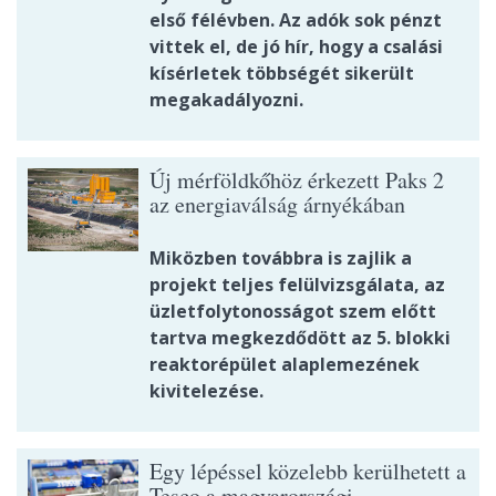
első félévben. Az adók sok pénzt
vittek el, de jó hír, hogy a csalási
kísérletek többségét sikerült
megakadályozni.
Új mérföldkőhöz érkezett Paks 2
az energiaválság árnyékában
Miközben továbbra is zajlik a
projekt teljes felülvizsgálata, az
üzletfolytonosságot szem előtt
tartva megkezdődött az 5. blokki
reaktorépület alaplemezének
kivitelezése.
Egy lépéssel közelebb kerülhetett a
Tesco a magyarországi