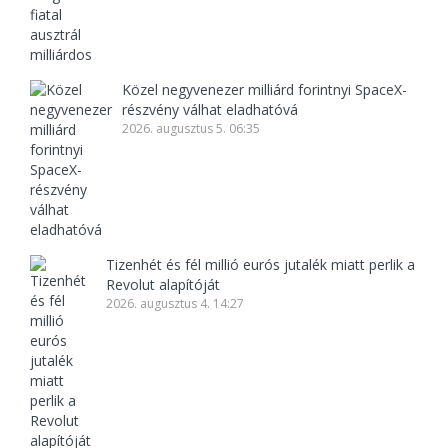
Közel negyvenezer milliárd forintnyi SpaceX-
részvény válhat eladhatóvá
2026. augusztus 5. 06:35
Tizenhét és fél millió eurós jutalék miatt perlik a
Revolut alapítóját
2026. augusztus 4. 14:27