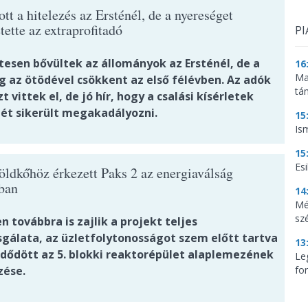
t a hitelezés az Ersténél, de a nyereséget
tette az extraprofitadó
PI
tesen bővültek az állományok az Ersténél, de a
16
Ma
g az ötödével csökkent az első félévben. Az adók
tá
t vittek el, de jó hír, hogy a csalási kísérletek
ét sikerült megakadályozni.
15
Is
15
Es
öldkőhöz érkezett Paks 2 az energiaválság
ban
14
Mé
sz
 továbbra is zajlik a projekt teljes
sgálata, az üzletfolytonosságot szem előtt tartva
13
ődött az 5. blokki reaktorépület alaplemezének
Le
zése.
for