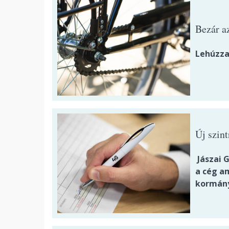
Bezár a
Lehúzza
Új szin
Jászai G
a cég a
kormányz