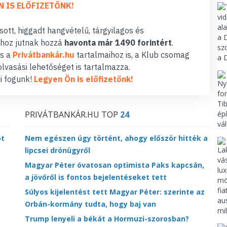
N IS ELŐFIZETŐNK!
ott, higgadt hangvételű, tárgyilagos és
hoz jutnak hozzá
havonta már 1490 forintért
.
s a
Privátbankár.hu
tartalmaihoz is, a Klub csomag
lvasási lehetőséget is tartalmazza.
i fogunk!
Legyen Ön is előfizetőnk!
PRIVÁTBANKÁR.HU TOP
24
ot
Nem egészen úgy történt, ahogy először hitték a
lipcsei drónügyről
Magyar Péter óvatosan optimista Paks kapcsán,
a jövőről is fontos bejelentéseket tett
Súlyos kijelentést tett Magyar Péter: szerinte az
Orbán-kormány tudta, hogy baj van
Trump lenyeli a békát a Hormuzi-szorosban?