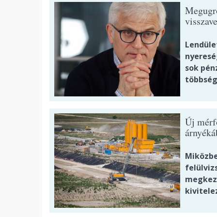
Megugrot
visszave
Lendüle
nyeresé
sok pénz
többség
Új mérf
árnyéká
Miközben
felülviz
megkezd
kivitele