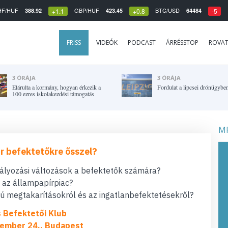
HF/HUF
GBP/HUF
BTC/USD
388.92
423.45
64484
+1.1
+0.8
-5
FRISS
VIDEÓK
PODCAST
ÁRRÉSSTOP
ROVA
3 ÓRÁJA
3 ÓRÁJA
Elárulta a kormány, hogyan érkezik a
Fordulat a lipcsei drónügybe
100 ezres iskolakezdési támogatás
MF
r befektetőkre ősszel?
bályozási változások a befektetők számára?
t az állampapírpiac?
 megtakarításokról és az ingatlanbefektetésekről?
s Befektetői Klub
ember 24., Budapest