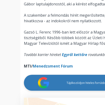
Gábor laptulajdonostól, aki a kérést elfogadta
A szakember a felmondás hírét megerősítette,
hivatkozva - az indokokról nem nyilatkozott.
Gazsó L. Ferenc 1996-ban lett először a Magy
tisztségéből. Később többek között az Üzleti 
Magyar Televíziótól ismét a Magyar Hírlap fős
További karrier híreket
Egyről kettőre
rovatunkb
MTI/
Menedzsment Fórum
Tájékozódjon hiteles forrásbó