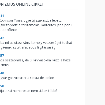
RIZMUS ONLINE CIKKEI
:41
Robinson Tours ügye új szakaszba lépett:
gkezdődött a felszámolás, kártérítés jár a pórul
rt utazóknak
:42
ába nő az utasszám, komoly veszteséget tudhat
gáénak az ultrafapados légitársaság
:57
ncs összeomlás, de új kihívásokkal küzd a hazai
rizmus
:40
gyar gasztrosiker a Costa del Solon
:58
ója titkai hamarosan nem titkok többé