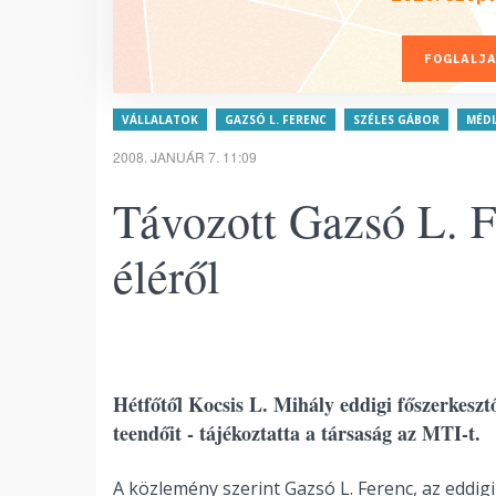
FOGLALJA
VÁLLALATOK
GAZSÓ L. FERENC
SZÉLES GÁBOR
MÉDI
2008. JANUÁR 7. 11:09
Távozott Gazsó L. F
éléről
Hétfőtől Kocsis L. Mihály eddigi főszerkesztő
teendőit - tájékoztatta a társaság az MTI-t.
A közlemény szerint Gazsó L. Ferenc, az eddig