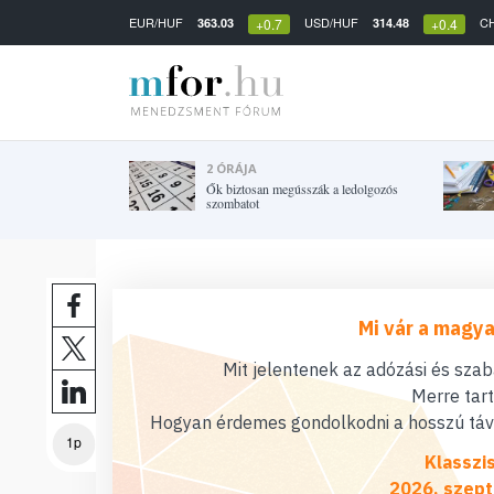
EUR/HUF
USD/HUF
C
363.03
314.48
+0.7
+0.4
2 ÓRÁJA
Ők biztosan megússzák a ledolgozós
szombatot
Mi vár a magya
Mit jelentenek az adózási és sza
Merre tar
Hogyan érdemes gondolkodni a hosszú távú
1p
Klasszi
2026. szept