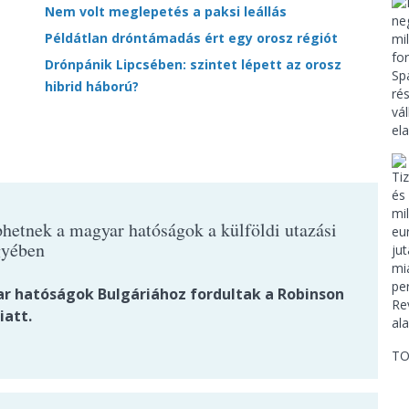
Nem volt meglepetés a paksi leállás
Példátlan dróntámadás ért egy orosz régiót
Drónpánik Lipcsében: szintet lépett az orosz
hibrid háború?
hetnek a magyar hatóságok a külföldi utazási
gyében
r hatóságok Bulgáriához fordultak a Robinson
iatt.
TO