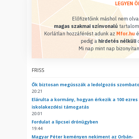
LEGYEN Ö
Előfizetőink máshol nem olvas
magas szakmai színvonalú
tartalom
Korlátlan hozzáférést adunk az
Mfor.hu
é
pedig a
hirdetés nélküli
o
Mi nap mint nap bizonyítan
FRISS
Ők biztosan megússzák a ledolgozós szombat
20:21
Elárulta a kormány, hogyan érkezik a 100 ezres
iskolakezdési támogatás
20:01
Fordulat a lipcsei drónügyben
19:44
Magyar Péter keményen nekiment az Orbán-