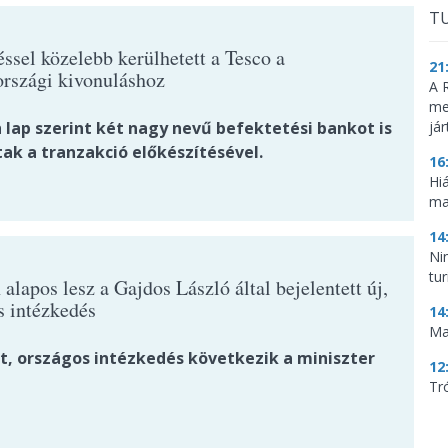
TU
ssel közelebb kerülhetett a Tesco a
21
rszági kivonuláshoz
A 
me
 lap szerint két nagy nevű befektetési bankot is
já
ak a tranzakció előkészítésével.
16
Hi
ma
14
Ni
tu
alapos lesz a Gajdos László által bejelentett új,
s intézkedés
14
Ma
dt, országos intézkedés következik a miniszter
12
Tr