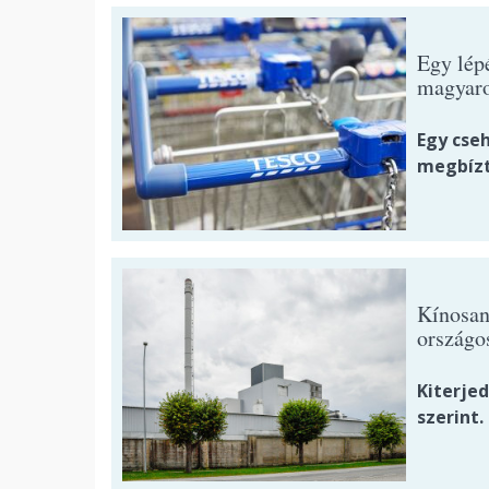
Egy lépé
magyaro
Egy cseh
megbízt
Kínosan 
országo
Kiterje
szerint.