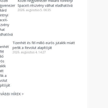
Közel negyvenezer milliárd forintnyi
SpaceX-részvény válhat eladhatóvá
2026. augusztus 5. 06:35
Tizenhét és fél millió eurós jutalék miatt
perlik a Revolut alapítóját
2026. augusztus 4. 14:27
VÁBBI HÍREK >