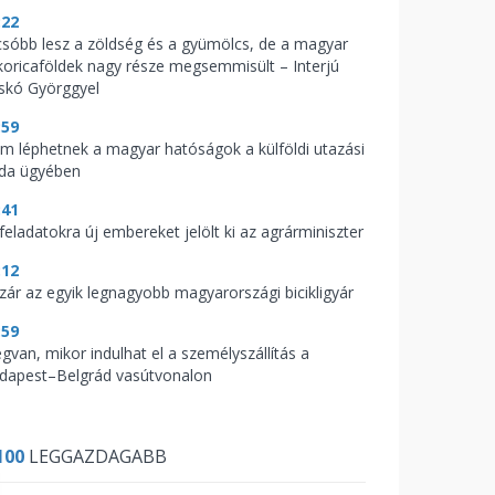
:22
csóbb lesz a zöldség és a gyümölcs, de a magyar
koricaföldek nagy része megsemmisült – Interjú
skó Györggyel
:59
m léphetnek a magyar hatóságok a külföldi utazási
oda ügyében
:41
feladatokra új embereket jelölt ki az agrárminiszter
:12
zár az egyik legnagyobb magyarországi bicikligyár
:59
gvan, mikor indulhat el a személyszállítás a
dapest–Belgrád vasútvonalon
100
LEGGAZDAGABB