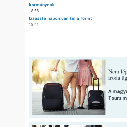
kormánynak
18:58
Izzasztó napon van túl a forint
18:41
Nem lép
iroda ü
A magya
Tours m