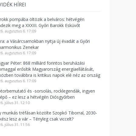
VIDÉK HÍREI
rokk pompába öltözik a belváros: hétvégén
ndezik meg a XXXIII. Győri Barokk Esküvőt
6. augusztus 6. 17:09
tra: a Vásárcsarnokban nyitja új évadát a Győri
lharmonikus Zenekar
6. augusztus 6. 17:09
gyar Péter: 868 milliárd forintos beruházási
omaggal erősítik Magyarország energiaellátását,
közben továbbra is kritikus napok elé néz az ország
6. augusztus 6. 17:09
torbemutató és -sorsolás, rocklegendák, ingyen
lépő – ez lesz a hétvégén Diósgyőrben
6. július 31. 12:10
y munkás tréfásan közölte Szopkó Tiborral, 2030-
kész lesz a vár – Tényleg csak viccelt?
6. július 31. 11:56