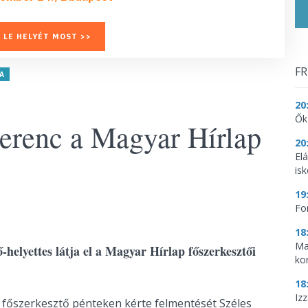
 LE HELYÉT MOST >>
FR
A
20
Ők
erenc a Magyar Hírlap
20
El
is
19
Fo
18
Ma
-helyettes látja el a Magyar Hírlap főszerkesztői
ko
18
Iz
i főszerkesztő pénteken kérte felmentését Széles