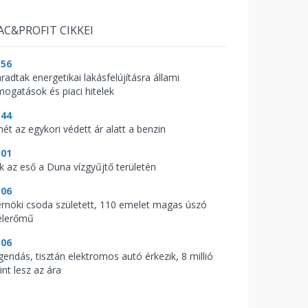
AC&PROFIT CIKKEI
:56
radtak energetikai lakásfelújításra állami
mogatások és piaci hitelek
:44
mét az egykori védett ár alatt a benzin
:01
ik az eső a Duna vízgyűjtő területén
:06
rnöki csoda született, 110 emelet magas úszó
élerőmű
:06
gendás, tisztán elektromos autó érkezik, 8 millió
int lesz az ára