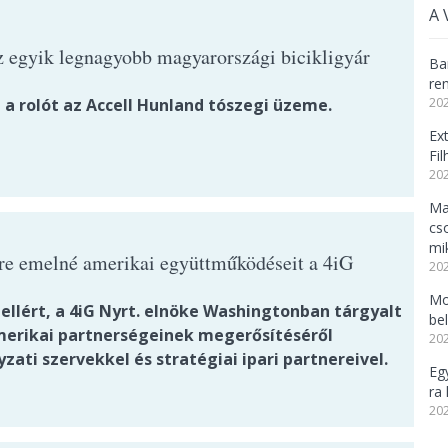
A 
z egyik legnagyobb magyarországi bicikligyár
Ba
re
 a rolót az Accell Hunland tószegi üzeme.
202
Ex
Fi
202
Ma
cs
mi
tre emelné amerikai együttműködéseit a 4iG
202
Mo
ellért, a 4iG Nyrt. elnöke Washingtonban tárgyalt
be
merikai partnerségeinek megerősítéséről
202
ati szervekkel és stratégiai ipari partnereivel.
Eg
ra 
202