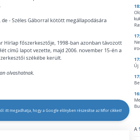
.
18
Ol
ku
 de - Széles Gáborral kötött megállapodására
Ra
17
Ne
ar Hírlap főszerkesztője, 1998-ban azonban távozott
ir
Hét című lapot vezette, majd 2006. november 15-én a
zerkesztői székébe került.
17
Új 
an olvashatnak.
17
Be
16
Me
Bu
l: itt megadhatja, hogy a Google előnyben részesítse az Mfor cikkeit!
A