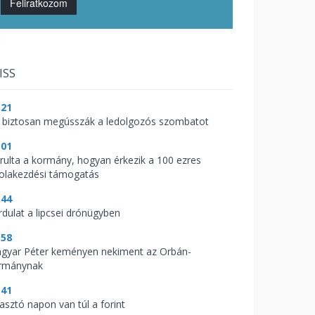
Feliratkozom
ISS
:21
 biztosan megússzák a ledolgozós szombatot
:01
árulta a kormány, hogyan érkezik a 100 ezres
kolakezdési támogatás
:44
rdulat a lipcsei drónügyben
:58
gyar Péter keményen nekiment az Orbán-
rmánynak
:41
zasztó napon van túl a forint