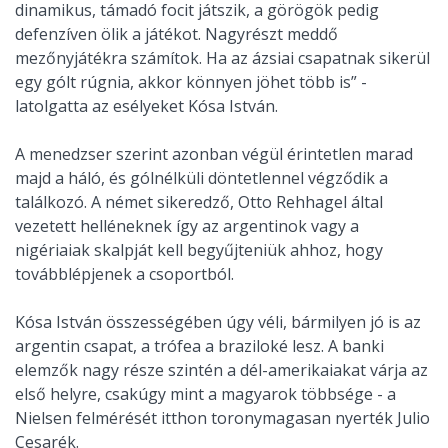
dinamikus, támadó focit játszik, a görögök pedig
defenzíven ölik a játékot. Nagyrészt meddő
mezőnyjátékra számítok. Ha az ázsiai csapatnak sikerül
egy gólt rúgnia, akkor könnyen jöhet több is” -
latolgatta az esélyeket Kósa István.
A menedzser szerint azonban végül érintetlen marad
majd a háló, és gólnélküli döntetlennel végződik a
találkozó. A német sikeredző, Otto Rehhagel által
vezetett helléneknek így az argentinok vagy a
nigériaiak skalpját kell begyűjteniük ahhoz, hogy
továbblépjenek a csoportból.
Kósa István összességében úgy véli, bármilyen jó is az
argentin csapat, a trófea a braziloké lesz. A banki
elemzők nagy része szintén a dél-amerikaiakat várja az
első helyre, csakúgy mint a magyarok többsége - a
Nielsen felmérését itthon toronymagasan nyerték Julio
Cesarék.