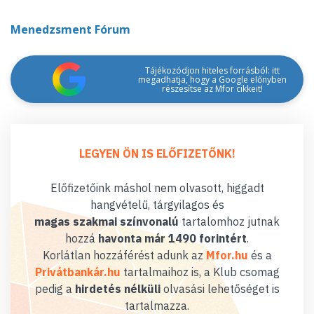
Menedzsment Fórum
Tájékozódjon hiteles forrásból: itt
megadhatja, hogy a Google előnyben
részesítse az Mfor cikkeit!
LEGYEN ÖN IS ELŐFIZETŐNK!
Előfizetőink máshol nem olvasott, higgadt
hangvételű, tárgyilagos és
magas szakmai színvonalú
tartalomhoz jutnak
hozzá
havonta már 1490 forintért
.
Korlátlan hozzáférést adunk az
Mfor.hu
és a
Privátbankár.hu
tartalmaihoz is, a Klub csomag
pedig a
hirdetés nélküli
olvasási lehetőséget is
tartalmazza.