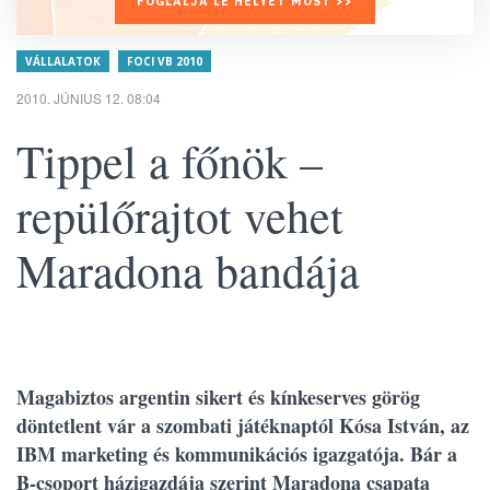
FOGLALJA LE HELYÉT MOST >>
VÁLLALATOK
FOCI VB 2010
2010. JÚNIUS 12. 08:04
Tippel a főnök –
repülőrajtot vehet
Maradona bandája
Magabiztos argentin sikert és kínkeserves görög
döntetlent vár a szombati játéknaptól Kósa István, az
IBM marketing és kommunikációs igazgatója. Bár a
B-csoport házigazdája szerint Maradona csapata