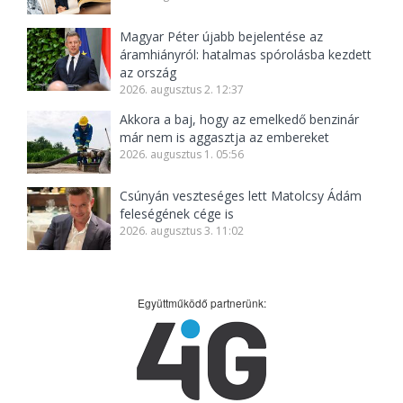
Magyar Péter újabb bejelentése az
áramhiányról: hatalmas spórolásba kezdett
az ország
2026. augusztus 2. 12:37
Akkora a baj, hogy az emelkedő benzinár
már nem is aggasztja az embereket
2026. augusztus 1. 05:56
Csúnyán veszteséges lett Matolcsy Ádám
feleségének cége is
2026. augusztus 3. 11:02
Együttműködő partnerünk: