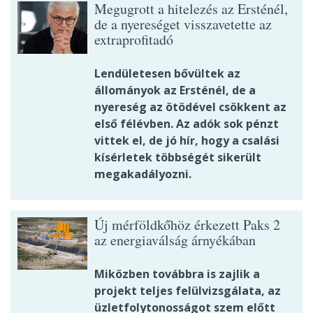
Megugrott a hitelezés az Ersténél,
de a nyereséget visszavetette az
extraprofitadó
Lendületesen bővültek az
állományok az Ersténél, de a
nyereség az ötödével csökkent az
első félévben. Az adók sok pénzt
vittek el, de jó hír, hogy a csalási
kísérletek többségét sikerült
megakadályozni.
Új mérföldkőhöz érkezett Paks 2
az energiaválság árnyékában
Miközben továbbra is zajlik a
projekt teljes felülvizsgálata, az
üzletfolytonosságot szem előtt