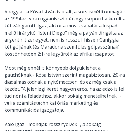
Ahogy arra Kósa István is utalt, a sors ismétli önmagát:
az 1994-es vb-n ugyanis szintén egy csoportba került a
két válogatott. Igaz, akkor a most csapatát a kispad
mellől irányító "Isteni Diego" még a pályán dirigálta az
argentin tizenegyet, nem is rosszul, hiszen Caniggia
két góljának (és Maradona szemfüles gólpasszának)
köszönhetően 2:1-re legyűrték az afrikai csapatot.
Most még ennél is könnyebb dolguk lehet a
gauchóknak - Kósa István szerint magabiztosan, 2:0-ra
diadalmaskodnak a nyitómeccsen, és ez még csak a
kezdet. "A jelenlegi keret nagyon erős, ha az edző is fel
tud nőni a feladathoz, akkor sokáig menetelhetnek" -
véli a számítástechnikai óriás marketing és
kommunikációs igazgatója.
Való igaz - mondják rossznyelvek -, a sokáig