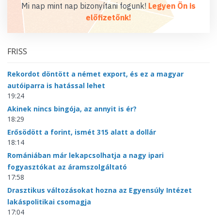
Mi nap mint nap bizonyítani fogunk!
Legyen Ön is
előfizetőnk!
FRISS
Rekordot döntött a német export, és ez a magyar
autóiparra is hatással lehet
19:24
Akinek nincs bingója, az annyit is ér?
18:29
Erősödött a forint, ismét 315 alatt a dollár
18:14
Romániában már lekapcsolhatja a nagy ipari
fogyasztókat az áramszolgáltató
17:58
Drasztikus változásokat hozna az Egyensúly Intézet
lakáspolitikai csomagja
17:04