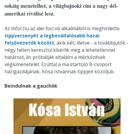
sokáig menetelhet, a világbajnoki cím a nagy dél-
amerikai riválisé lesz.
Az mfor.hu az idei foci vb alkalmából is meghirdette
tippversenyét a legbevállalósabb hazai
felsővezetők között
, akik két, illetve - a továbbjutók -
négy héten keresztül kísérlik meg a lehetetlennel
határost, és próbálják eltalálni a mérkőzések
végkimenetelét. Ezúttal a ma startoló B-csoport
házigazdájának, Kósa Istvánnak tippjeit közöljük.
Beindulnak a gauchók