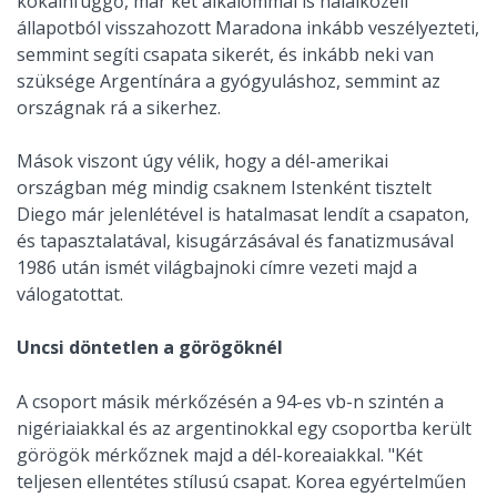
kokainfüggő, már két alkalommal is halálközeli
állapotból visszahozott Maradona inkább veszélyezteti,
semmint segíti csapata sikerét, és inkább neki van
szüksége Argentínára a gyógyuláshoz, semmint az
országnak rá a sikerhez.
Mások viszont úgy vélik, hogy a dél-amerikai
országban még mindig csaknem Istenként tisztelt
Diego már jelenlétével is hatalmasat lendít a csapaton,
és tapasztalatával, kisugárzásával és fanatizmusával
1986 után ismét világbajnoki címre vezeti majd a
válogatottat.
Uncsi döntetlen a görögöknél
A csoport másik mérkőzésén a 94-es vb-n szintén a
nigériaiakkal és az argentinokkal egy csoportba került
görögök mérkőznek majd a dél-koreaiakkal. "Két
teljesen ellentétes stílusú csapat. Korea egyértelműen