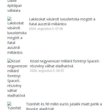
Lakásokat vásárolt luxusbirtoka mögött a
fiatal ausztrál milliárdos
2026. augusztus 5. 07:08
Közel negyvenezer milliárd forintnyi SpaceX-
részvény válhat eladhatóvá
2026. augusztus 5. 06:35
Tizenhét és fél millió eurós jutalék miatt perlik a
Revolut alapítóját