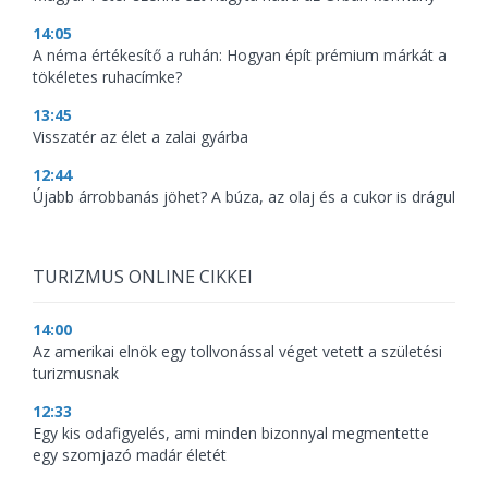
14:05
A néma értékesítő a ruhán: Hogyan épít prémium márkát a
tökéletes ruhacímke?
13:45
Visszatér az élet a zalai gyárba
12:44
Újabb árrobbanás jöhet? A búza, az olaj és a cukor is drágul
TURIZMUS ONLINE CIKKEI
14:00
Az amerikai elnök egy tollvonással véget vetett a születési
turizmusnak
12:33
Egy kis odafigyelés, ami minden bizonnyal megmentette
egy szomjazó madár életét