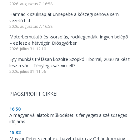
2026. augusztus 7. 16:58
Harmadik szülinapját ünnepelte a kőszegi sehova sem
vezető híd
2026. augusztus 7. 16:58
Motorbemutató és -sorsolás, rocklegendák, ingyen belépő
– ez lesz a hétvégén Diósgyőrben
2026. július 31. 12:10
Egy munkás tréfásan közölte Szopkó Tiborral, 2030-ra kész
lesz a vár – Tényleg csak viccelt?
2026. július 31. 11:56
PIAC&PROFIT CIKKEI
16:58
A magyar vállalatok működését is fenyegeti a szélsőséges
időjárás
15:32
Magyar Péter szerint ezt hagyta hátra az Orbán-kormány