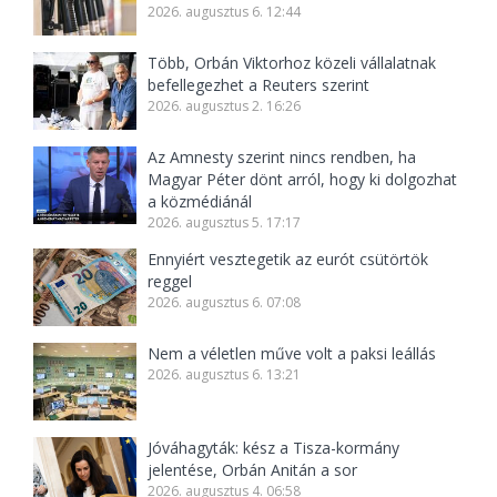
2026. augusztus 6. 12:44
Több, Orbán Viktorhoz közeli vállalatnak
befellegezhet a Reuters szerint
2026. augusztus 2. 16:26
Az Amnesty szerint nincs rendben, ha
Magyar Péter dönt arról, hogy ki dolgozhat
a közmédiánál
2026. augusztus 5. 17:17
Ennyiért vesztegetik az eurót csütörtök
reggel
2026. augusztus 6. 07:08
Nem a véletlen műve volt a paksi leállás
2026. augusztus 6. 13:21
Jóváhagyták: kész a Tisza-kormány
jelentése, Orbán Anitán a sor
2026. augusztus 4. 06:58