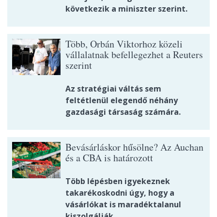
következik a miniszter szerint.
Több, Orbán Viktorhoz közeli
vállalatnak befellegezhet a Reuters
szerint
Az stratégiai váltás sem
feltétlenül elegendő néhány
gazdasági társaság számára.
Bevásárláskor hűsölne? Az Auchan
és a CBA is határozott
Több lépésben igyekeznek
takarékoskodni úgy, hogy a
vásárlókat is maradéktalanul
kiszolgálják.