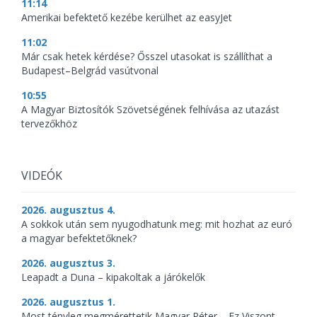
11:14
Amerikai befektető kezébe kerülhet az easyJet
11:02
Már csak hetek kérdése? Ősszel utasokat is szállíthat a
Budapest–Belgrád vasútvonal
10:55
A Magyar Biztosítók Szövetségének felhívása az utazást
tervezőkhöz
VIDEÓK
2026. augusztus 4.
A sokkok után sem nyugodhatunk meg: mit hozhat az euró
a magyar befektetőknek?
2026. augusztus 3.
Leapadt a Duna – kipakoltak a járókelők
2026. augusztus 1.
Most tényleg megmérettetik Magyar Péter – Ez Viszont