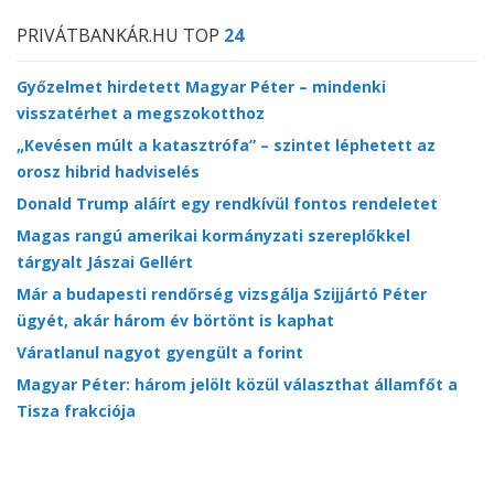
PRIVÁTBANKÁR.HU TOP
24
Győzelmet hirdetett Magyar Péter – mindenki
visszatérhet a megszokotthoz
„Kevésen múlt a katasztrófa” – szintet léphetett az
orosz hibrid hadviselés
Donald Trump aláírt egy rendkívül fontos rendeletet
Magas rangú amerikai kormányzati szereplőkkel
tárgyalt Jászai Gellért
Már a budapesti rendőrség vizsgálja Szijjártó Péter
ügyét, akár három év börtönt is kaphat
Váratlanul nagyot gyengült a forint
Magyar Péter: három jelölt közül választhat államfőt a
Tisza frakciója