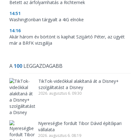
Betett az árfolyamhatás a Richternek
14:51
Washingtonban tárgyalt a 4iG elnöke
14:16
Akár három év börtönt is kaphat Szijjártó Péter, az ügyét
már a BRFK vizsgálja
A
100
LEGGAZDAGABB
TikTok-videókkal alakítaná át a Disney+
szolgáltatást a Disney
2026. augusztus 6. 09:30
Nyereségbe fordult Tibor Dávid építőipari
vállalata
2026. augusztus 6. 08:19