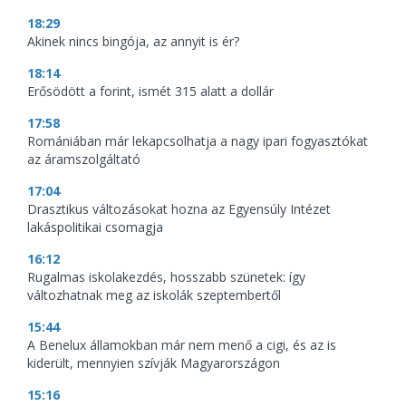
18:29
Akinek nincs bingója, az annyit is ér?
18:14
Erősödött a forint, ismét 315 alatt a dollár
17:58
Romániában már lekapcsolhatja a nagy ipari fogyasztókat
az áramszolgáltató
17:04
Drasztikus változásokat hozna az Egyensúly Intézet
lakáspolitikai csomagja
16:12
Rugalmas iskolakezdés, hosszabb szünetek: így
változhatnak meg az iskolák szeptembertől
15:44
A Benelux államokban már nem menő a cigi, és az is
kiderült, mennyien szívják Magyarországon
15:16