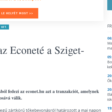
 LE HELYÉT MOST >>
FR
 KFT.
06
Ma
az Econeté a Sziget-
ma
05
Bo
ke
20
Ők
20
sból fedezi az econet.hu azt a tranzakciót, amelynek
El
osává válik.
is
19
sszegű zártkörű tőkebevonásról határozott a mai napon