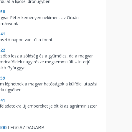
rdulat a lipcsei drónügyben
:58
gyar Péter keményen nekiment az Orbán-
rmánynak
:41
zasztó napon van túl a forint
:22
csóbb lesz a zöldség és a gyümölcs, de a magyar
koricaföldek nagy része megsemmisült – Interjú
skó Györggyel
:59
m léphetnek a magyar hatóságok a külföldi utazási
oda ügyében
:41
feladatokra új embereket jelölt ki az agrárminiszter
100
LEGGAZDAGABB