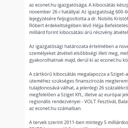
az econet.hu igazgatósága. A kibocsátás kész
november 26-i hatállyal. Az igazgatóság 600-60
lejegyzésére feljogosította a dr. Nobilis Kris
Róbert érdekeltségében lévő Héjja Befektetési
milliárd forint kibocsátási árú részvény átvétel
Az igazgatósági határozata értelmében a nov
személyeket átvételi elsőbbségi illeti meg, m
gyakorolhatnak majd, derül ki az econet.hu k
A zártkörű kibocsátás megalapozza a Sziget-a
üteméhez szükséges finanszírozás megteremtés
tulajdonosává válhat, a jelenlegi 26 százalékr
megfelelően a Sziget Kft., illetve az európai j
regionális rendezvényei - VOLT Fesztivál, Ba
az econet.hu számaiban.
A tervek szerint 2011-ben mintegy 5 milliárdo