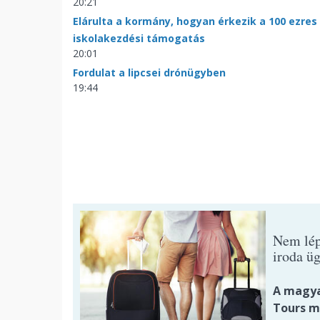
20:21
Elárulta a kormány, hogyan érkezik a 100 ezres
iskolakezdési támogatás
20:01
Fordulat a lipcsei drónügyben
19:44
Nem lép
iroda ü
A magya
Tours m