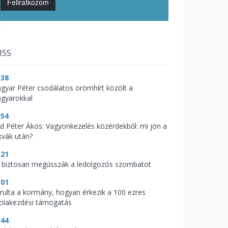
Feliratkozom
ISS
:38
gyar Péter csodálatos örömhírt közölt a
gyarokkal
:54
d Péter Ákos: Vagyonkezelés közérdekből: mi jön a
kvák után?
:21
 biztosan megússzák a ledolgozós szombatot
:01
árulta a kormány, hogyan érkezik a 100 ezres
kolakezdési támogatás
:44