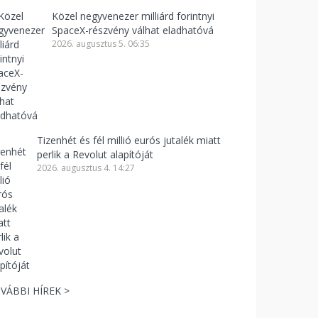
Közel negyvenezer milliárd forintnyi
SpaceX-részvény válhat eladhatóvá
2026. augusztus 5. 06:35
Tizenhét és fél millió eurós jutalék miatt
perlik a Revolut alapítóját
2026. augusztus 4. 14:27
VÁBBI HÍREK >