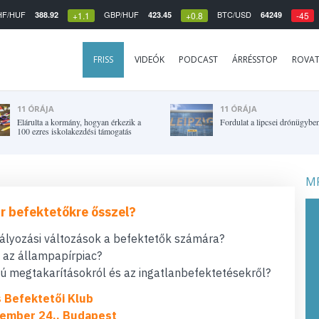
HF/HUF
GBP/HUF
BTC/USD
388.92
423.45
64249
+1.1
+0.8
-45
FRISS
VIDEÓK
PODCAST
ÁRRÉSSTOP
ROVA
11 ÓRÁJA
11 ÓRÁJA
Elárulta a kormány, hogyan érkezik a
Fordulat a lipcsei drónügybe
100 ezres iskolakezdési támogatás
MF
r befektetőkre ősszel?
bályozási változások a befektetők számára?
t az állampapírpiac?
 megtakarításokról és az ingatlanbefektetésekről?
s Befektetői Klub
ember 24., Budapest