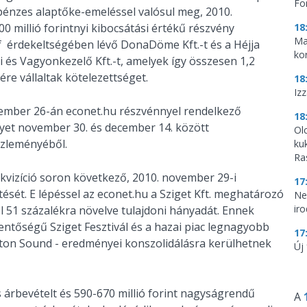
Fo
pénzes alaptőke-emeléssel valósul meg, 2010.
0 millió forintnyi kibocsátási értékű részvény
18
Ma
tóf érdekeltségében lévő DonaDöme Kft.-t és a Héjja
ko
 és Vagyonkezelő Kft.-t, amelyek így összesen 1,2
ére vállaltak kötelezettséget.
18
Iz
ember 26-án econet.hu részvénnyel rendelkező
18
elyet november 30. és december 14. között
Ol
özleményéből.
ku
Ra
kvizíció soron következő, 2010. november 29-i
17
ét. E lépéssel az econet.hu a Sziget Kft. meghatározó
Ne
ir
ól 51 százalékra növelve tulajdoni hányadát. Ennek
elentőségű Sziget Fesztivál és a hazai piac legnagyobb
17
laton Sound - eredményei konszolidálásra kerülhetnek
Új 
s árbevételt és 590-670 millió forint nagyságrendű
A