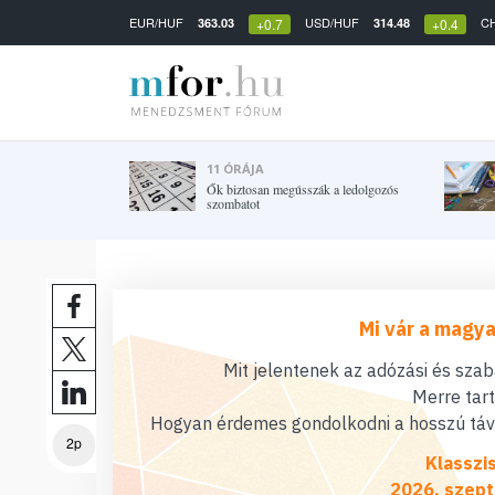
EUR/HUF
USD/HUF
C
363.03
314.48
+0.7
+0.4
11 ÓRÁJA
Ők biztosan megússzák a ledolgozós
szombatot
Mi vár a magya
Mit jelentenek az adózási és sza
Merre tar
Hogyan érdemes gondolkodni a hosszú távú
2p
Klasszi
2026. szept