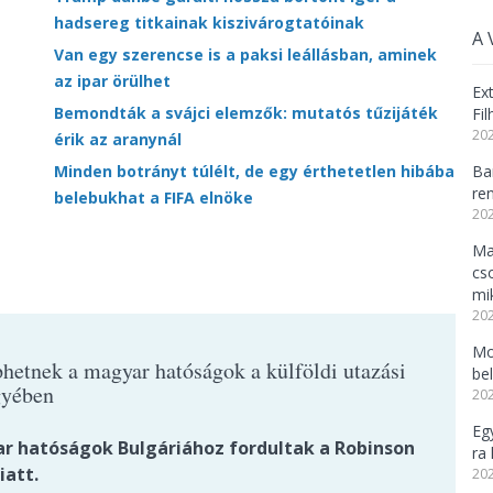
hadsereg titkainak kiszivárogtatóinak
A 
Van egy szerencse is a paksi leállásban, aminek
az ipar örülhet
Ex
Bemondták a svájci elemzők: mutatós tűzijáték
Fi
202
érik az aranynál
Minden botrányt túlélt, de egy érthetetlen hibába
Ba
re
belebukhat a FIFA elnöke
202
Ma
cs
mi
202
Mo
hetnek a magyar hatóságok a külföldi utazási
be
gyében
202
Eg
r hatóságok Bulgáriához fordultak a Robinson
ra 
iatt.
202