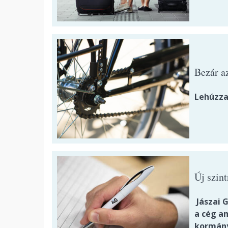
Bezár a
Lehúzza
Új szin
Jászai G
a cég a
kormányz