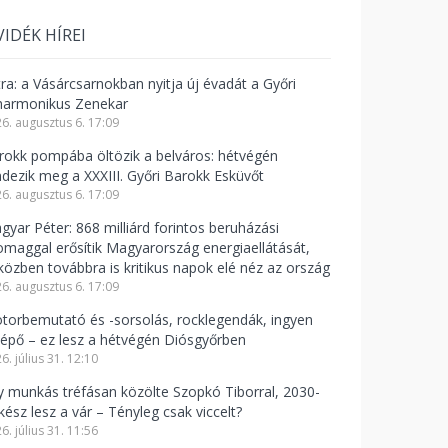
VIDÉK HÍREI
tra: a Vásárcsarnokban nyitja új évadát a Győri
lharmonikus Zenekar
6. augusztus 6. 17:09
rokk pompába öltözik a belváros: hétvégén
ndezik meg a XXXIII. Győri Barokk Esküvőt
6. augusztus 6. 17:09
gyar Péter: 868 milliárd forintos beruházási
omaggal erősítik Magyarország energiaellátását,
közben továbbra is kritikus napok elé néz az ország
6. augusztus 6. 17:09
torbemutató és -sorsolás, rocklegendák, ingyen
lépő – ez lesz a hétvégén Diósgyőrben
6. július 31. 12:10
y munkás tréfásan közölte Szopkó Tiborral, 2030-
kész lesz a vár – Tényleg csak viccelt?
6. július 31. 11:56