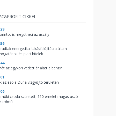
AC&PROFIT CIKKEI
:29
orintot is megütheti az aszály
:56
radtak energetikai lakásfelújításra állami
mogatások és piaci hitelek
:44
mét az egykori védett ár alatt a benzin
:01
ik az eső a Duna vízgyűjtő területén
:06
rnöki csoda született, 110 emelet magas úszó
élerőmű