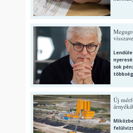
Megugrot
visszave
Lendüle
nyeresé
sok pénz
többség
Új mérf
árnyéká
Miközben
felülviz