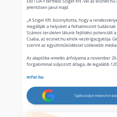
EBITDA-t termelő Sziget Kft.-vel az econet.h
jelentősen javul majd.
„A Sziget Kft. bizonyította, hogy a rendezvé
megállják a helyüket a felhalmozott tudásnak
Számos területen látunk fejlődési potenciál
Csaba, az econet.hu elnök-vezérigazgatója. Ge
szerint az együttműködéssel szélesebb médiab
Az alaptőke-emelés árfolyama a november 26-
forgalommal súlyozott átlaga, de legalább 120 
mfor.hu
Tájékozódjon hiteles forrásbó