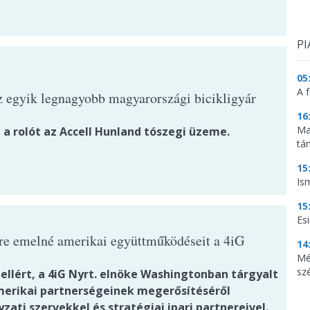
PI
05
A f
z egyik legnagyobb magyarországi bicikligyár
16
Ma
 a rolót az Accell Hunland tószegi üzeme.
tá
15
Is
15
Es
tre emelné amerikai együttműködéseit a 4iG
14
Mé
sz
ellért, a 4iG Nyrt. elnöke Washingtonban tárgyalt
merikai partnerségeinek megerősítéséről
ati szervekkel és stratégiai ipari partnereivel.