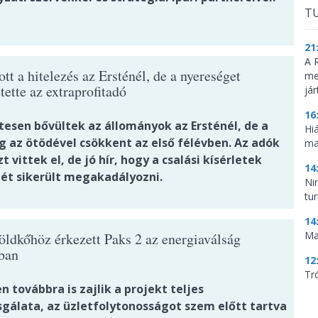
TU
21
A 
t a hitelezés az Ersténél, de a nyereséget
me
tette az extraprofitadó
já
16
tesen bővültek az állományok az Ersténél, de a
Hi
g az ötödével csökkent az első félévben. Az adók
ma
t vittek el, de jó hír, hogy a csalási kísérletek
14
ét sikerült megakadályozni.
Ni
tu
14
Ma
öldkőhöz érkezett Paks 2 az energiaválság
ban
12
Tr
 továbbra is zajlik a projekt teljes
sgálata, az üzletfolytonosságot szem előtt tartva