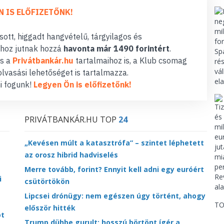
N IS ELŐFIZETŐNK!
ott, higgadt hangvételű, tárgyilagos és
hoz jutnak hozzá
havonta már 1490 forintért
.
s a
Privátbankár.hu
tartalmaihoz is, a Klub csomag
lvasási lehetőséget is tartalmazza.
i fogunk!
Legyen Ön is előfizetőnk!
PRIVÁTBANKÁR.HU TOP
24
„Kevésen múlt a katasztrófa” – szintet léphetett
az orosz hibrid hadviselés
Merre tovább, forint? Ennyit kell adni egy euróért
i
csütörtökön
Lipcsei drónügy: nem egészen úgy történt, ahogy
TO
először hitték
ot
Trump dühbe gurult: hosszú börtönt ígér a