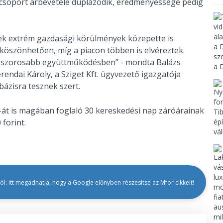
u-csoport árbevétele duplázódik, eredményessége pedig
nyek extrém gazdasági körülmények közepette is
 köszönhetően, míg a piacon többen is elvéreztek.
t a szorosabb együttműködésben” - mondta Balázs
rendai Károly, a Sziget Kft. ügyvezető igazgatója
ázisra tesznek szert.
át is magában foglaló 30 kereskedési nap záróárainak
forint.
l: itt megadhatja, hogy a Google előnyben részesítse az Mfor cikkeit!