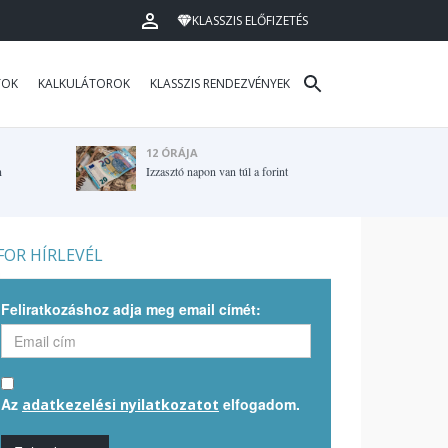
KLASSZIS ELŐFIZETÉS
TOK
KALKULÁTOROK
KLASSZIS RENDEZVÉNYEK
12 ÓRÁJA
n
Izzasztó napon van túl a forint
OR HÍRLEVÉL
Feliratkozáshoz adja meg email címét:
Az
elfogadom.
adatkezelési nyilatkozatot