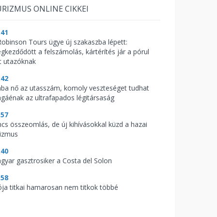
RIZMUS ONLINE CIKKEI
:41
Robinson Tours ügye új szakaszba lépett:
gkezdődött a felszámolás, kártérítés jár a pórul
rt utazóknak
:42
ába nő az utasszám, komoly veszteséget tudhat
gáénak az ultrafapados légitársaság
:57
ncs összeomlás, de új kihívásokkal küzd a hazai
rizmus
:40
gyar gasztrosiker a Costa del Solon
:58
ója titkai hamarosan nem titkok többé