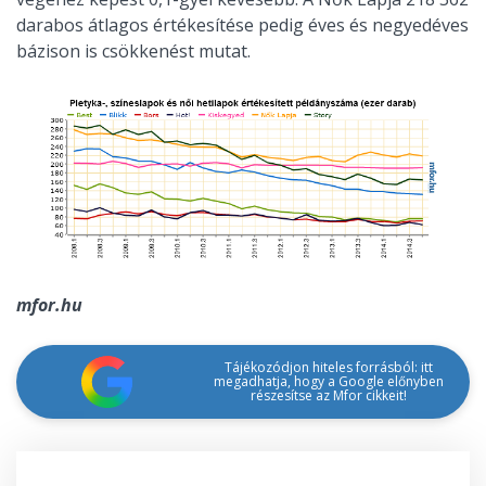
darabos átlagos értékesítése pedig éves és negyedéves
bázison is csökkenést mutat.
mfor.hu
Tájékozódjon hiteles forrásból: itt
megadhatja, hogy a Google előnyben
részesítse az Mfor cikkeit!