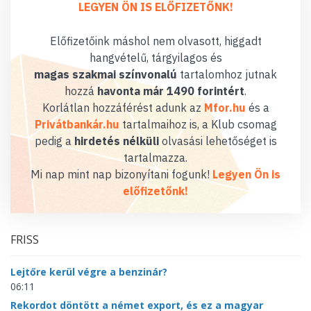
LEGYEN ÖN IS ELŐFIZETŐNK!
Előfizetőink máshol nem olvasott, higgadt
hangvételű, tárgyilagos és
magas szakmai színvonalú
tartalomhoz jutnak
hozzá
havonta már 1490 forintért
.
Korlátlan hozzáférést adunk az
Mfor.hu
és a
Privátbankár.hu
tartalmaihoz is, a Klub csomag
pedig a
hirdetés nélküli
olvasási lehetőséget is
tartalmazza.
Mi nap mint nap bizonyítani fogunk!
Legyen Ön is
előfizetőnk!
FRISS
Lejtőre kerül végre a benzinár?
06:11
Rekordot döntött a német export, és ez a magyar