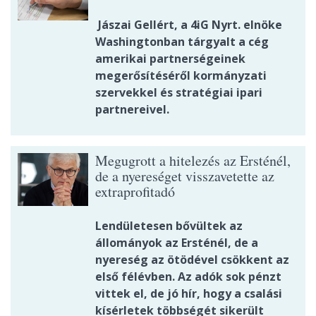
Jászai Gellért, a 4iG Nyrt. elnöke
Washingtonban tárgyalt a cég
amerikai partnerségeinek
megerősítéséről kormányzati
szervekkel és stratégiai ipari
partnereivel.
Megugrott a hitelezés az Ersténél,
de a nyereséget visszavetette az
extraprofitadó
Lendületesen bővültek az
állományok az Ersténél, de a
nyereség az ötödével csökkent az
első félévben. Az adók sok pénzt
vittek el, de jó hír, hogy a csalási
kísérletek többségét sikerült