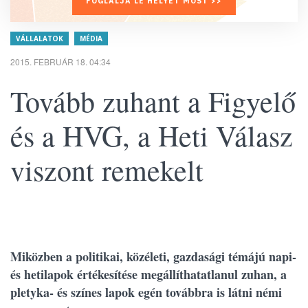
FOGLALJA LE HELYÉT MOST >>
VÁLLALATOK
MÉDIA
2015. FEBRUÁR 18. 04:34
Tovább zuhant a Figyelő
és a HVG, a Heti Válasz
viszont remekelt
Miközben a politikai, közéleti, gazdasági témájú napi-
és hetilapok értékesítése megállíthatatlanul zuhan, a
pletyka- és színes lapok egén továbbra is látni némi