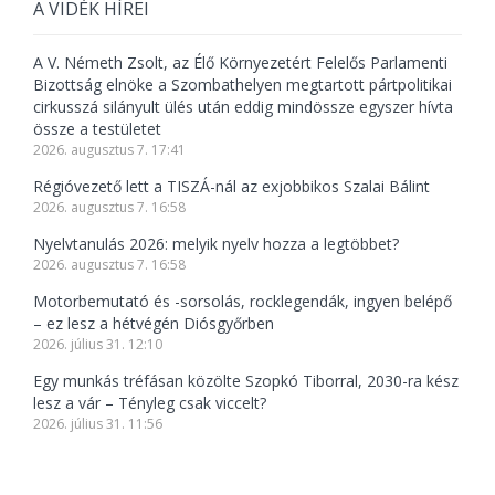
A VIDÉK HÍREI
A V. Németh Zsolt, az Élő Környezetért Felelős Parlamenti
Bizottság elnöke a Szombathelyen megtartott pártpolitikai
cirkusszá silányult ülés után eddig mindössze egyszer hívta
össze a testületet
2026. augusztus 7. 17:41
Régióvezető lett a TISZÁ-nál az exjobbikos Szalai Bálint
2026. augusztus 7. 16:58
Nyelvtanulás 2026: melyik nyelv hozza a legtöbbet?
2026. augusztus 7. 16:58
Motorbemutató és -sorsolás, rocklegendák, ingyen belépő
– ez lesz a hétvégén Diósgyőrben
2026. július 31. 12:10
Egy munkás tréfásan közölte Szopkó Tiborral, 2030-ra kész
lesz a vár – Tényleg csak viccelt?
2026. július 31. 11:56