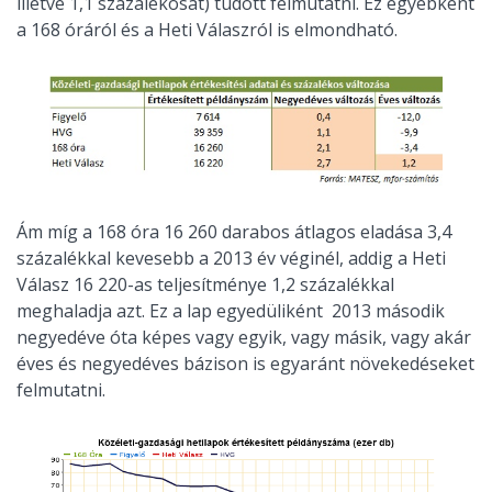
illetve 1,1 százalékosat) tudott felmutatni. Ez egyébként
a 168 óráról és a Heti Válaszról is elmondható.
Ám míg a 168 óra 16 260 darabos átlagos eladása 3,4
százalékkal kevesebb a 2013 év véginél, addig a Heti
Válasz 16 220-as teljesítménye 1,2 százalékkal
meghaladja azt. Ez a lap egyedüliként 2013 második
negyedéve óta képes vagy egyik, vagy másik, vagy akár
éves és negyedéves bázison is egyaránt növekedéseket
felmutatni.