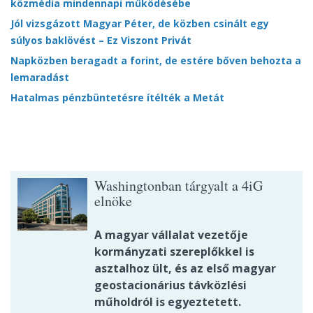
közmédia mindennapi működésébe
Jól vizsgázott Magyar Péter, de közben csinált egy
súlyos baklövést – Ez Viszont Privát
Napközben beragadt a forint, de estére bőven behozta a
lemaradást
Hatalmas pénzbüntetésre ítélték a Metát
Washingtonban tárgyalt a 4iG
elnöke
A magyar vállalat vezetője
kormányzati szereplőkkel is
asztalhoz ült, és az első magyar
geostacionárius távközlési
műholdról is egyeztetett.