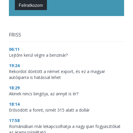
Feliratkozom
FRISS
06:11
Lejtőre kerül végre a benzinár?
19:24
Rekordot döntött a német export, és ez a magyar
autóiparra is hatással lehet
18:29
Akinek nincs bingója, az annyit is ér?
18:14
Erősödött a forint, ismét 315 alatt a dollár
17:58
Romániában már lekapcsolhatja a nagy ipari fogyasztókat
az áramszolgáltató