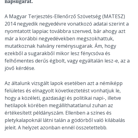
napsugarat.
A Magyar Terjesztés-Ellenőrző Szövetség (MATESZ)
2014 negyedik negyedévre vonatkozó adatai szerint a
nyomtatott lappiac továbbra szenved, bár ahogy azt
már a korábbi negyedévekben megszokhattuk,
mutatkoznak halvány reménysugarak. Ám, hogy
ezekből a sugarakből mikor lesz fénycsóva és
felhőmentes derűs égbolt, vagy egyáltalán lesz-e, az a
jövő kérdése.
Az általunk vizsgált lapok esetében azt a némiképp
felületes és elnagyolt következtetést vonhatjuk le,
hogy a közéleti, gazdasági és politikai napi-, illetve
hetilapok körében megállíthatatlanul zuhan az
értékesített példányszám. Ellenben a színes és
pletykalapoknál látni talán a gödörből való kilábalás
jeleit. A helyzet azonban ennél összetettebb.