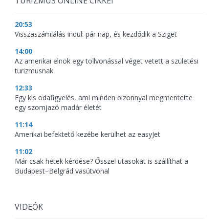
TURIZMUS ONLINE CIKKEI
20:53
Visszaszámlálás indul: pár nap, és kezdődik a Sziget
14:00
Az amerikai elnök egy tollvonással véget vetett a születési
turizmusnak
12:33
Egy kis odafigyelés, ami minden bizonnyal megmentette
egy szomjazó madár életét
11:14
Amerikai befektető kezébe kerülhet az easyJet
11:02
Már csak hetek kérdése? Ősszel utasokat is szállíthat a
Budapest–Belgrád vasútvonal
VIDEÓK