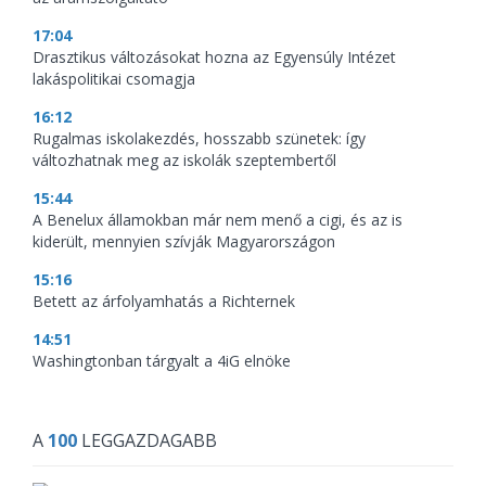
17:04
Drasztikus változásokat hozna az Egyensúly Intézet
lakáspolitikai csomagja
16:12
Rugalmas iskolakezdés, hosszabb szünetek: így
változhatnak meg az iskolák szeptembertől
15:44
A Benelux államokban már nem menő a cigi, és az is
kiderült, mennyien szívják Magyarországon
15:16
Betett az árfolyamhatás a Richternek
14:51
Washingtonban tárgyalt a 4iG elnöke
A
100
LEGGAZDAGABB