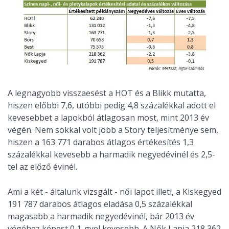
A legnagyobb visszaesést a HOT és a Blikk mutatta,
hiszen előbbi 7,6, utóbbi pedig 4,8 százalékkal adott el
kevesebbet a lapokból átlagosan most, mint 2013 év
végén. Nem sokkal volt jobb a Story teljesítménye sem,
hiszen a 163 771 darabos átlagos értékesítés 1,3
százalékkal kevesebb a harmadik negyedévinél és 2,5-
tel az előző évinél.
Ami a két - általunk vizsgált - női lapot illeti, a Kiskegyed
191 787 darabos átlagos eladása 0,5 százalékkal
magasabb a harmadik negyedévinél, bár 2013 év
végéhez képest 0,1-gyel kevesebb. A Nők Lapja 218 362