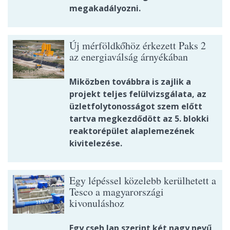
megakadályozni.
Új mérföldkőhöz érkezett Paks 2
az energiaválság árnyékában
Miközben továbbra is zajlik a
projekt teljes felülvizsgálata, az
üzletfolytonosságot szem előtt
tartva megkezdődött az 5. blokki
reaktorépület alaplemezének
kivitelezése.
Egy lépéssel közelebb kerülhetett a
Tesco a magyarországi
kivonuláshoz
Egy cseh lap szerint két nagy nevű