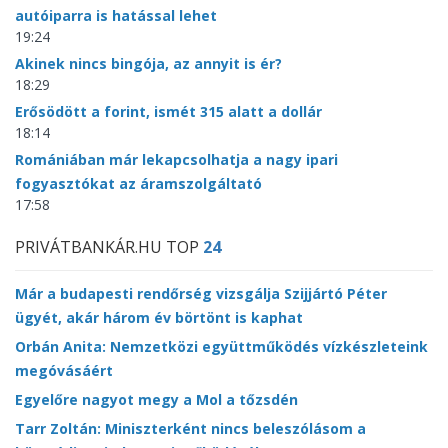
autóiparra is hatással lehet
19:24
Akinek nincs bingója, az annyit is ér?
18:29
Erősödött a forint, ismét 315 alatt a dollár
18:14
Romániában már lekapcsolhatja a nagy ipari
fogyasztókat az áramszolgáltató
17:58
PRIVÁTBANKÁR.HU TOP
24
Már a budapesti rendőrség vizsgálja Szijjártó Péter
ügyét, akár három év börtönt is kaphat
Orbán Anita: Nemzetközi együttműködés vízkészleteink
megóvásáért
Egyelőre nagyot megy a Mol a tőzsdén
Tarr Zoltán: Miniszterként nincs beleszólásom a