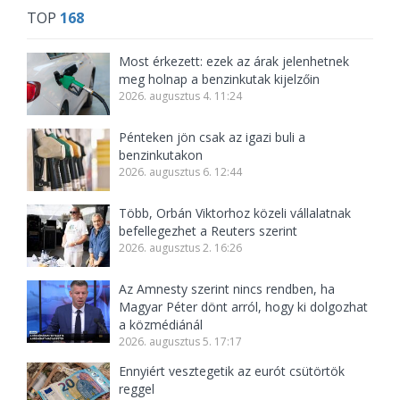
TOP
168
Most érkezett: ezek az árak jelenhetnek
meg holnap a benzinkutak kijelzőin
2026. augusztus 4. 11:24
Pénteken jön csak az igazi buli a
benzinkutakon
2026. augusztus 6. 12:44
Több, Orbán Viktorhoz közeli vállalatnak
befellegezhet a Reuters szerint
2026. augusztus 2. 16:26
Az Amnesty szerint nincs rendben, ha
Magyar Péter dönt arról, hogy ki dolgozhat
a közmédiánál
2026. augusztus 5. 17:17
Ennyiért vesztegetik az eurót csütörtök
reggel