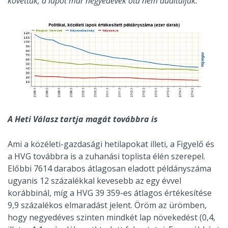
követtük, a lapot már negyedévek óta nem auditálják.
A Heti Válasz tartja magát továbbra is
Ami a közéleti-gazdasági hetilapokat illeti, a Figyelő és
a HVG továbbra is a zuhanási toplista élén szerepel.
Előbbi 7614 darabos átlagosan eladott példányszáma
ugyanis 12 százalékkal kevesebb az egy évvel
korábbinál, míg a HVG 39 359-es átlagos értékesítése
9,9 százalékos elmaradást jelent. Öröm az ürömben,
hogy negyedéves szinten mindkét lap növekedést (0,4,