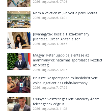
2026. augusztus 6. 07:08
Nem a véletlen műve volt a paksi leállás
2026. augusztus 6. 13:21
Jóváhagyták: kész a Tisza-kormány
jelentése, Orbán Anitán a sor
2026. augusztus 4. 06:58
Magyar Péter újabb bejelentése az
áramhiányról: hatalmas spórolásba kezdett
az ország
2026. augusztus 2. 12:37
Brüsszel központjában milliárdokért vett
volna ingatlant az Orbán-kormány
2026. augusztus 7. 07:26
Csúnyán veszteséges lett Matolcsy Ádám
feleségének cége is
2026. augusztus 3. 11:02