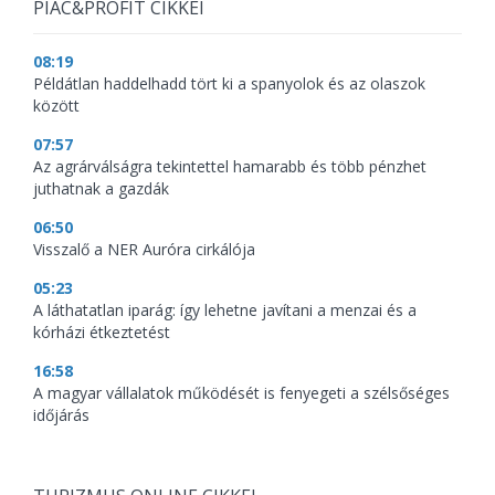
PIAC&PROFIT CIKKEI
08:19
Példátlan haddelhadd tört ki a spanyolok és az olaszok
között
07:57
Az agrárválságra tekintettel hamarabb és több pénzhet
juthatnak a gazdák
06:50
Visszalő a NER Auróra cirkálója
05:23
A láthatatlan iparág: így lehetne javítani a menzai és a
kórházi étkeztetést
16:58
A magyar vállalatok működését is fenyegeti a szélsőséges
időjárás