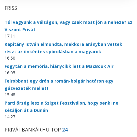
FRISS
Túl vagyunk a válságon, vagy csak most jön a neheze? Ez
Viszont Privát
17:11
Kapitány István elmondta, mekkora arányban vettek
részt az önkéntes spórolásban a magyarok
16:50
Fogytán a memória, hiánycikk lett a MacBook Air
16:05
Felrobbant egy drón a román-bolgár határon egy
gázvezeték mellett
15:48
Parti őrség lesz a Sziget Fesztiválon, hogy senki ne
sétáljon át a Dunán
14:27
PRIVÁTBANKÁR.HU TOP
24