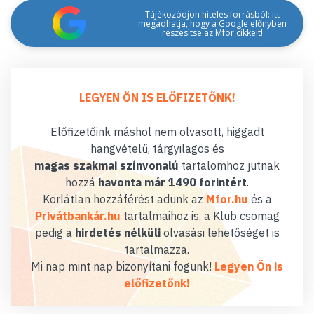
Tájékozódjon hiteles forrásból: itt
megadhatja, hogy a Google előnyben
részesítse az Mfor cikkeit!
LEGYEN ÖN IS ELŐFIZETŐNK!
Előfizetőink máshol nem olvasott, higgadt
hangvételű, tárgyilagos és
magas szakmai színvonalú
tartalomhoz jutnak
hozzá
havonta már 1490 forintért
.
Korlátlan hozzáférést adunk az
Mfor.hu
és a
Privátbankár.hu
tartalmaihoz is, a Klub csomag
pedig a
hirdetés nélküli
olvasási lehetőséget is
tartalmazza.
Mi nap mint nap bizonyítani fogunk!
Legyen Ön is
előfizetőnk!