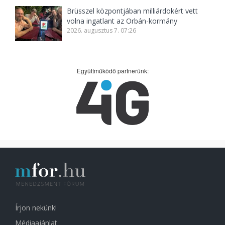
Brüsszel központjában milliárdokért vett
volna ingatlant az Orbán-kormány
2026. augusztus 7. 07:26
Együttműködő partnerünk:
Írjon nekünk!
Médiaajánlat