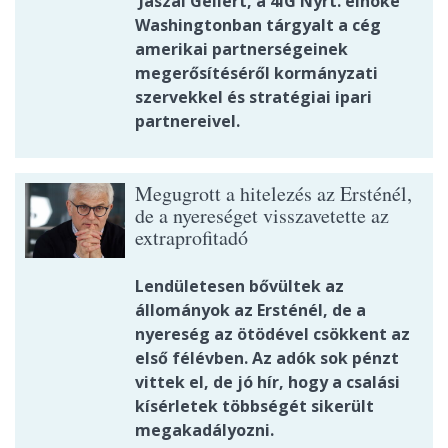
Jászai Gellért, a 4iG Nyrt. elnöke
Washingtonban tárgyalt a cég
amerikai partnerségeinek
megerősítéséről kormányzati
szervekkel és stratégiai ipari
partnereivel.
Megugrott a hitelezés az Ersténél,
de a nyereséget visszavetette az
extraprofitadó
Lendületesen bővültek az
állományok az Ersténél, de a
nyereség az ötödével csökkent az
első félévben. Az adók sok pénzt
vittek el, de jó hír, hogy a csalási
kísérletek többségét sikerült
megakadályozni.