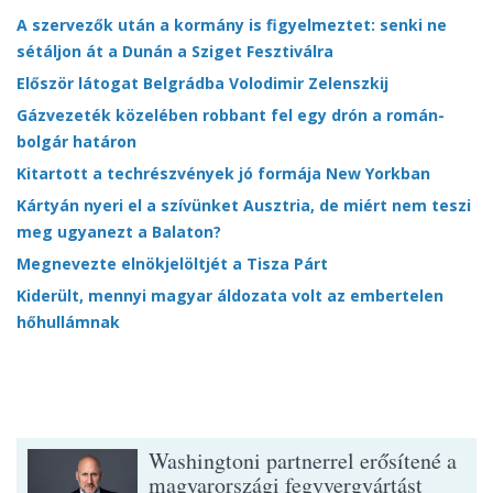
A szervezők után a kormány is figyelmeztet: senki ne
sétáljon át a Dunán a Sziget Fesztiválra
Először látogat Belgrádba Volodimir Zelenszkij
Gázvezeték közelében robbant fel egy drón a román-
bolgár határon
Kitartott a techrészvények jó formája New Yorkban
Kártyán nyeri el a szívünket Ausztria, de miért nem teszi
meg ugyanezt a Balaton?
Megnevezte elnökjelöltjét a Tisza Párt
Kiderült, mennyi magyar áldozata volt az embertelen
hőhullámnak
Washingtoni partnerrel erősítené a
magyarországi fegyvergyártást