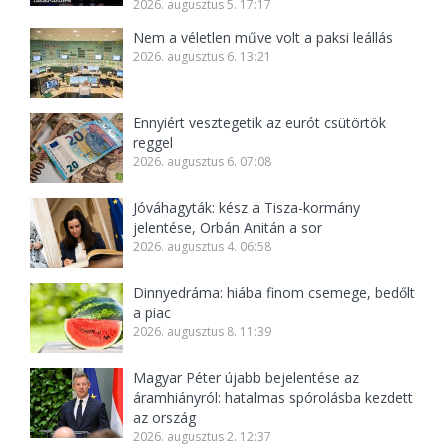
2026. augusztus 5. 17:17
Nem a véletlen műve volt a paksi leállás
2026. augusztus 6. 13:21
Ennyiért vesztegetik az eurót csütörtök
reggel
2026. augusztus 6. 07:08
Jóváhagyták: kész a Tisza-kormány
jelentése, Orbán Anitán a sor
2026. augusztus 4. 06:58
Dinnyedráma: hiába finom csemege, bedőlt
a piac
2026. augusztus 8. 11:39
Magyar Péter újabb bejelentése az
áramhiányról: hatalmas spórolásba kezdett
az ország
2026. augusztus 2. 12:37