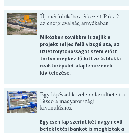
Új mérföldkőhöz érkezett Paks 2
az energiaválság árnyékában
Miközben továbbra is zajlik a
projekt teljes felülvizsgálata, az
üzletfolytonosságot szem előtt
tartva megkezdődött az 5. blokki
reaktorépület alaplemezének
kivitelezése.
Egy lépéssel közelebb kerülhetett a
Tesco a magyarországi
kivonuláshoz
Egy cseh lap szerint két nagy nevű
befektetési bankot is megbíztak a