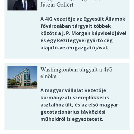
Jászai Gellért
A 4iG vezetője az Egyesült Államok
fővárosában tárgyalt többek
között a J. P. Morgan képviselőjével
és egy kézifegyvergyártó cég
alapító-vezérigazgatójával.
Washingtonban tárgyalt a 4iG
elnöke
A magyar vállalat vezetője
kormányzati szereplőkkel is
asztalhoz ült, és az első magyar
geostacionárius távközlési
műholdról is egyeztetett.