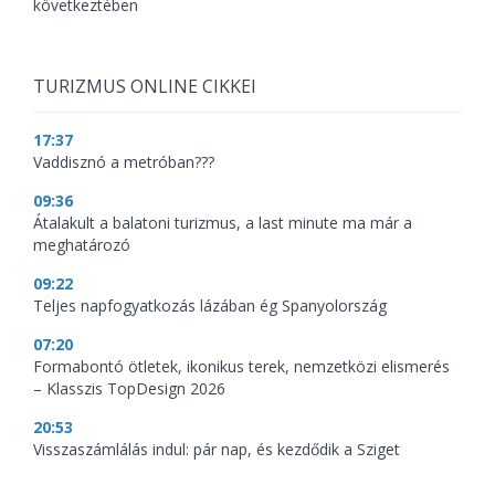
következtében
TURIZMUS ONLINE CIKKEI
17:37
Vaddisznó a metróban???
09:36
Átalakult a balatoni turizmus, a last minute ma már a
meghatározó
09:22
Teljes napfogyatkozás lázában ég Spanyolország
07:20
Formabontó ötletek, ikonikus terek, nemzetközi elismerés
– Klasszis TopDesign 2026
20:53
Visszaszámlálás indul: pár nap, és kezdődik a Sziget