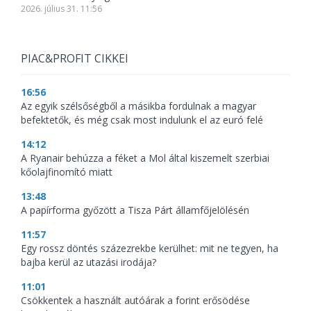
2026. július 31. 11:56
PIAC&PROFIT CIKKEI
16:56
Az egyik szélsőségből a másikba fordulnak a magyar
befektetők, és még csak most indulunk el az euró felé
14:12
A Ryanair behúzza a féket a Mol által kiszemelt szerbiai
kőolajfinomító miatt
13:48
A papírforma győzött a Tisza Párt államfőjelölésén
11:57
Egy rossz döntés százezrekbe kerülhet: mit ne tegyen, ha
bajba kerül az utazási irodája?
11:01
Csökkentek a használt autóárak a forint erősödése