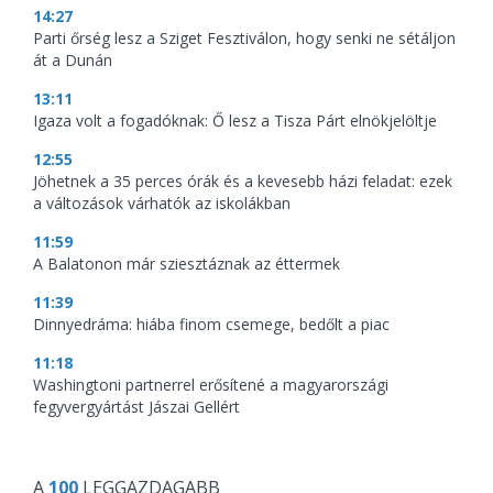
14:27
Parti őrség lesz a Sziget Fesztiválon, hogy senki ne sétáljon
át a Dunán
13:11
Igaza volt a fogadóknak: Ő lesz a Tisza Párt elnökjelöltje
12:55
Jöhetnek a 35 perces órák és a kevesebb házi feladat: ezek
a változások várhatók az iskolákban
11:59
A Balatonon már sziesztáznak az éttermek
11:39
Dinnyedráma: hiába finom csemege, bedőlt a piac
11:18
Washingtoni partnerrel erősítené a magyarországi
fegyvergyártást Jászai Gellért
A
100
LEGGAZDAGABB