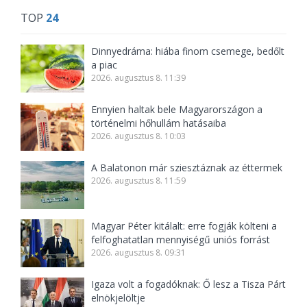
TOP
24
Dinnyedráma: hiába finom csemege, bedőlt
a piac
2026. augusztus 8. 11:39
Ennyien haltak bele Magyarországon a
történelmi hőhullám hatásaiba
2026. augusztus 8. 10:03
A Balatonon már sziesztáznak az éttermek
2026. augusztus 8. 11:59
Magyar Péter kitálalt: erre fogják költeni a
felfoghatatlan mennyiségű uniós forrást
2026. augusztus 8. 09:31
Igaza volt a fogadóknak: Ő lesz a Tisza Párt
elnökjelöltje