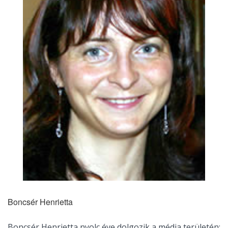
Boncsér Henrietta
Boncsér Henrietta nyolc éve dolgozik a média területén;