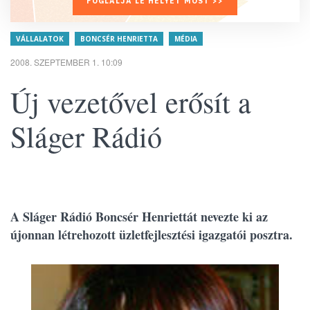
FOGLALJA LE HELYÉT MOST >>
VÁLLALATOK
BONCSÉR HENRIETTA
MÉDIA
2008. SZEPTEMBER 1. 10:09
Új vezetővel erősít a
Sláger Rádió
A Sláger Rádió Boncsér Henriettát nevezte ki az
újonnan létrehozott üzletfejlesztési igazgatói posztra.