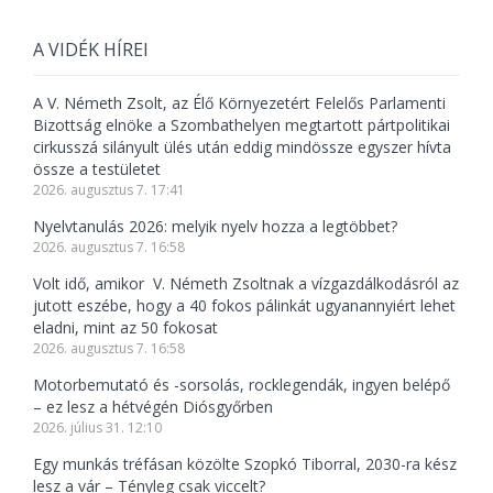
A VIDÉK HÍREI
A V. Németh Zsolt, az Élő Környezetért Felelős Parlamenti
Bizottság elnöke a Szombathelyen megtartott pártpolitikai
cirkusszá silányult ülés után eddig mindössze egyszer hívta
össze a testületet
2026. augusztus 7. 17:41
Nyelvtanulás 2026: melyik nyelv hozza a legtöbbet?
2026. augusztus 7. 16:58
Volt idő, amikor V. Németh Zsoltnak a vízgazdálkodásról az
jutott eszébe, hogy a 40 fokos pálinkát ugyanannyiért lehet
eladni, mint az 50 fokosat
2026. augusztus 7. 16:58
Motorbemutató és -sorsolás, rocklegendák, ingyen belépő
– ez lesz a hétvégén Diósgyőrben
2026. július 31. 12:10
Egy munkás tréfásan közölte Szopkó Tiborral, 2030-ra kész
lesz a vár – Tényleg csak viccelt?