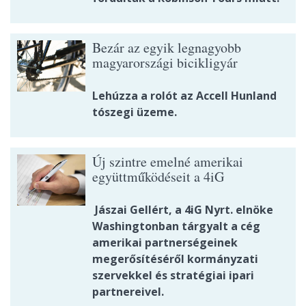
Bezár az egyik legnagyobb
magyarországi bicikligyár
Lehúzza a rolót az Accell Hunland
tószegi üzeme.
Új szintre emelné amerikai
együttműködéseit a 4iG
Jászai Gellért, a 4iG Nyrt. elnöke
Washingtonban tárgyalt a cég
amerikai partnerségeinek
megerősítéséről kormányzati
szervekkel és stratégiai ipari
partnereivel.