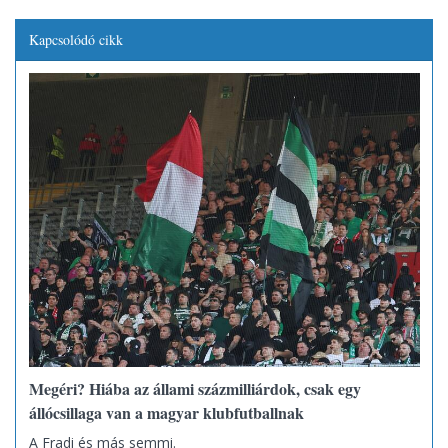
Kapcsolódó cikk
Megéri? Hiába az állami százmilliárdok, csak egy
állócsillaga van a magyar klubfutballnak
A Fradi és más semmi.