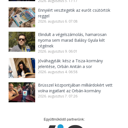
2026. augusztus 5. 17:17
Ennyiért vesztegetik az eurót csütörtök
reggel
2026. augusztus 6. 07:08
Elindult a végelszámolás, hamarosan
nyoma sem marad Balásy Gyula két
cégének
2026. augusztus 9. 06:01
Jóváhagyták: kész a Tisza-kormány
jelentése, Orbán Anitán a sor
2026. augusztus 4. 06:58
Brüsszel központjában milliárdokért vett
volna ingatlant az Orbán-kormány
2026. augusztus 7. 07:26
Együttműködő partnerünk: