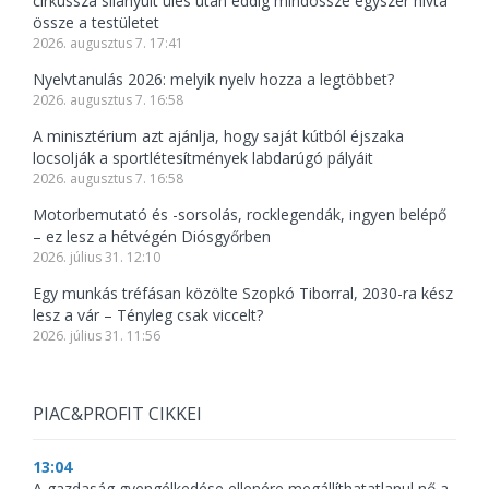
cirkusszá silányult ülés után eddig mindössze egyszer hívta
össze a testületet
2026. augusztus 7. 17:41
Nyelvtanulás 2026: melyik nyelv hozza a legtöbbet?
2026. augusztus 7. 16:58
A minisztérium azt ajánlja, hogy saját kútból éjszaka
locsolják a sportlétesítmények labdarúgó pályáit
2026. augusztus 7. 16:58
Motorbemutató és -sorsolás, rocklegendák, ingyen belépő
– ez lesz a hétvégén Diósgyőrben
2026. július 31. 12:10
Egy munkás tréfásan közölte Szopkó Tiborral, 2030-ra kész
lesz a vár – Tényleg csak viccelt?
2026. július 31. 11:56
PIAC&PROFIT CIKKEI
13:04
A gazdaság gyengélkedése ellenére megállíthatatlanul nő a