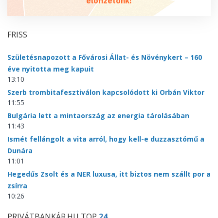
előfizetőnk!
FRISS
Születésnapozott a Fővárosi Állat- és Növénykert – 160
éve nyitotta meg kapuit
13:10
Szerb trombitafesztiválon kapcsolódott ki Orbán Viktor
11:55
Bulgária lett a mintaország az energia tárolásában
11:43
Ismét fellángolt a vita arról, hogy kell-e duzzasztómű a
Dunára
11:01
Hegedűs Zsolt és a NER luxusa, itt biztos nem szállt por a
zsírra
10:26
PRIVÁTBANKÁR.HU TOP
24