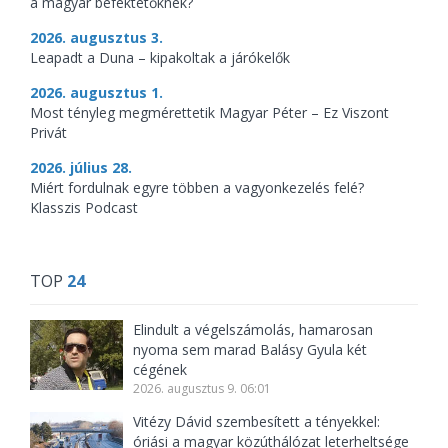
a magyar befektetőknek?
2026. augusztus 3.
Leapadt a Duna – kipakoltak a járókelők
2026. augusztus 1.
Most tényleg megmérettetik Magyar Péter – Ez Viszont
Privát
2026. július 28.
Miért fordulnak egyre többen a vagyonkezelés felé?
Klasszis Podcast
TOP
24
Elindult a végelszámolás, hamarosan
nyoma sem marad Balásy Gyula két
cégének
2026. augusztus 9. 06:01
Vitézy Dávid szembesített a tényekkel:
óriási a magyar közúthálózat leterheltsége