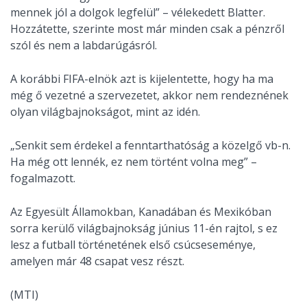
mennek jól a dolgok legfelül” – vélekedett Blatter.
Hozzátette, szerinte most már minden csak a pénzről
szól és nem a labdarúgásról.
A korábbi FIFA-elnök azt is kijelentette, hogy ha ma
még ő vezetné a szervezetet, akkor nem rendeznének
olyan világbajnokságot, mint az idén.
„Senkit sem érdekel a fenntarthatóság a közelgő vb-n.
Ha még ott lennék, ez nem történt volna meg” –
fogalmazott.
Az Egyesült Államokban, Kanadában és Mexikóban
sorra kerülő világbajnokság június 11-én rajtol, s ez
lesz a futball történetének első csúcseseménye,
amelyen már 48 csapat vesz részt.
(MTI)