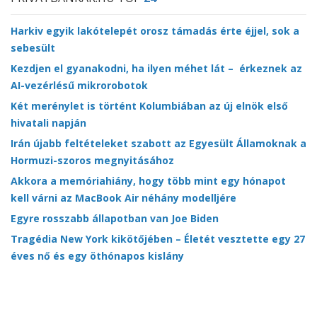
Harkiv egyik lakótelepét orosz támadás érte éjjel, sok a
sebesült
Kezdjen el gyanakodni, ha ilyen méhet lát – érkeznek az
AI-vezérlésű mikrorobotok
Két merénylet is történt Kolumbiában az új elnök első
hivatali napján
Irán újabb feltételeket szabott az Egyesült Államoknak a
Hormuzi-szoros megnyitásához
Akkora a memóriahiány, hogy több mint egy hónapot
kell várni az MacBook Air néhány modelljére
Egyre rosszabb állapotban van Joe Biden
Tragédia New York kikötőjében – Életét vesztette egy 27
éves nő és egy öthónapos kislány