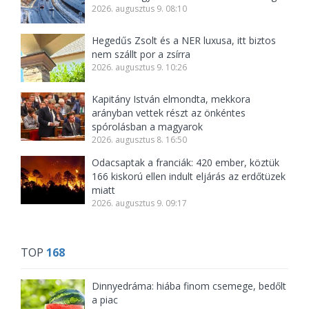
2026. augusztus 9. 08:10
Hegedűs Zsolt és a NER luxusa, itt biztos
nem szállt por a zsírra
2026. augusztus 9. 10:26
Kapitány István elmondta, mekkora
arányban vettek részt az önkéntes
spórolásban a magyarok
2026. augusztus 8. 16:50
Odacsaptak a franciák: 420 ember, köztük
166 kiskorú ellen indult eljárás az erdőtüzek
miatt
2026. augusztus 9. 09:17
TOP
168
Dinnyedráma: hiába finom csemege, bedőlt
a piac