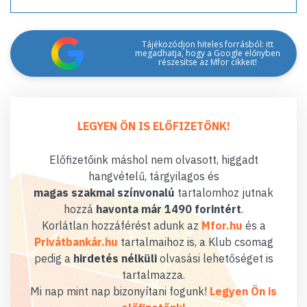
Tájékozódjon hiteles forrásból: itt
megadhatja, hogy a Google előnyben
részesítse az Mfor cikkeit!
LEGYEN ÖN IS ELŐFIZETŐNK!
Előfizetőink máshol nem olvasott, higgadt
hangvételű, tárgyilagos és
magas szakmai színvonalú
tartalomhoz jutnak
hozzá
havonta már 1490 forintért
.
Korlátlan hozzáférést adunk az
Mfor.hu
és a
Privátbankár.hu
tartalmaihoz is, a Klub csomag
pedig a
hirdetés nélküli
olvasási lehetőséget is
tartalmazza.
Mi nap mint nap bizonyítani fogunk!
Legyen Ön is