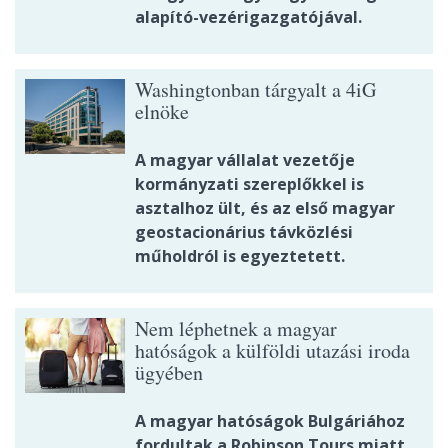
alapító-vezérigazgatójával.
Washingtonban tárgyalt a 4iG
elnöke
A magyar vállalat vezetője
kormányzati szereplőkkel is
asztalhoz ült, és az első magyar
geostacionárius távközlési
műholdról is egyeztetett.
Nem léphetnek a magyar
hatóságok a külföldi utazási iroda
ügyében
A magyar hatóságok Bulgáriához
fordultak a Robinson Tours miatt.