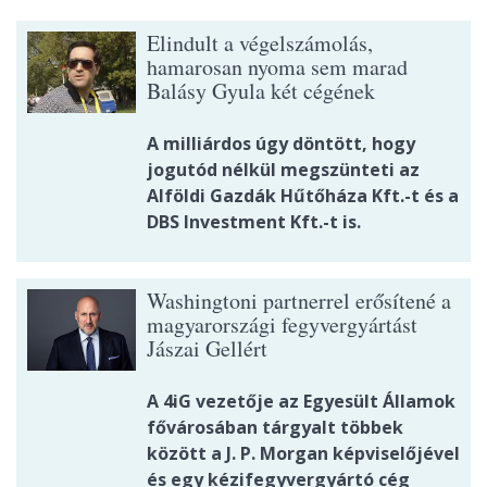
Elindult a végelszámolás,
hamarosan nyoma sem marad
Balásy Gyula két cégének
A milliárdos úgy döntött, hogy
jogutód nélkül megszünteti az
Alföldi Gazdák Hűtőháza Kft.-t és a
DBS Investment Kft.-t is.
Washingtoni partnerrel erősítené a
magyarországi fegyvergyártást
Jászai Gellért
A 4iG vezetője az Egyesült Államok
fővárosában tárgyalt többek
között a J. P. Morgan képviselőjével
és egy kézifegyvergyártó cég