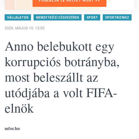
FOGLALJA LE HELYÉT MOST >>
VÁLLALATOK
NEMZETKÖZI CÉGVEZÉREK
SPORT
SPORTBIZNISZ
2026. MÁJUS 10. 13:55
Anno belebukott egy
korrupciós botrányba,
most beleszállt az
utódjába a volt FIFA-
elnök
mfor.hu