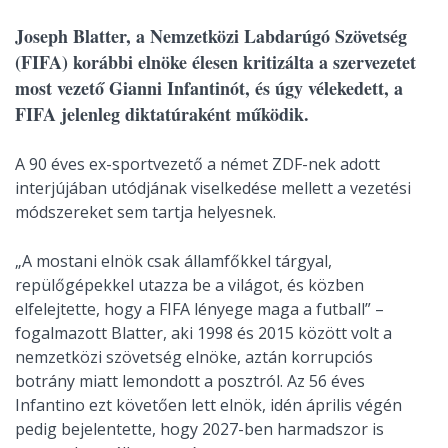
Joseph Blatter, a Nemzetközi Labdarúgó Szövetség
(FIFA) korábbi elnöke élesen kritizálta a szervezetet
most vezető Gianni Infantinót, és úgy vélekedett, a
FIFA jelenleg diktatúraként működik.
A 90 éves ex-sportvezető a német ZDF-nek adott
interjújában utódjának viselkedése mellett a vezetési
módszereket sem tartja helyesnek.
„A mostani elnök csak államfőkkel tárgyal,
repülőgépekkel utazza be a világot, és közben
elfelejtette, hogy a FIFA lényege maga a futball” –
fogalmazott Blatter, aki 1998 és 2015 között volt a
nemzetközi szövetség elnöke, aztán korrupciós
botrány miatt lemondott a posztról. Az 56 éves
Infantino ezt követően lett elnök, idén április végén
pedig bejelentette, hogy 2027-ben harmadszor is