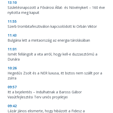
13:10
Születésnapozott a Fővárosi Állat- és Növénykert – 160 éve
nyitotta meg kapuit
11:55
Szerb trombitafesztiválon kapcsolódott ki Orbán Viktor
11:43
Bulgária lett a mintaország az energia tárolásában
11:01
Ismét fellángolt a vita arról, hogy kell-e duzzasztómű a
Dunára
10:26
Hegedűs Zsolt és a NER luxusa, itt biztos nem szállt por a
zsírra
09:57
Itt a bejelentés – Indulhatnak a Baross Gábor
Vasútfejlesztési Terv uniós projektjei
09:42
Lázár János elismerte, hogy hibázott a Fidesz a