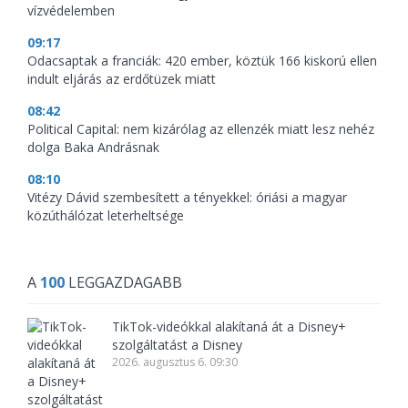
vízvédelemben
09:17
Odacsaptak a franciák: 420 ember, köztük 166 kiskorú ellen
indult eljárás az erdőtüzek miatt
08:42
Political Capital: nem kizárólag az ellenzék miatt lesz nehéz
dolga Baka Andrásnak
08:10
Vitézy Dávid szembesített a tényekkel: óriási a magyar
közúthálózat leterheltsége
A
100
LEGGAZDAGABB
TikTok-videókkal alakítaná át a Disney+
szolgáltatást a Disney
2026. augusztus 6. 09:30