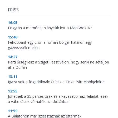
FRISS
16:05
Fogytán a memória, hiánycikk lett a MacBook Air
15:48
Felrobbant egy drón a román-bolgár határon egy
gázvezeték mellett
14:27
Parti őrség lesz a Sziget Fesztiválon, hogy senki ne sétáljon
át a Dunán
13:11
Igaza volt a fogadóknak: Ő lesz a Tisza Párt elnökjelöltje
12:55
Jöhetnek a 35 perces órák és a kevesebb házi feladat: ezek
a változások várhatók az iskolákban
11:59
A Balatonon már sziesztáznak az éttermek