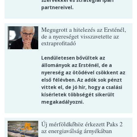
szervekkel és stratégiai ipari
partnereivel.
Megugrott a hitelezés az Ersténél,
de a nyereséget visszavetette az
extraprofitadó
Lendületesen bővültek az
állományok az Ersténél, de a
nyereség az ötödével csökkent az
első félévben. Az adók sok pénzt
vittek el, de jó hír, hogy a csalási
kísérletek többségét sikerült
megakadályozni.
Új mérföldkőhöz érkezett Paks 2
az energiaválság árnyékában