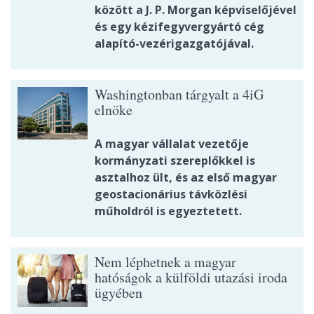
között a J. P. Morgan képviselőjével
és egy kézifegyvergyártó cég
alapító-vezérigazgatójával.
Washingtonban tárgyalt a 4iG
elnöke
A magyar vállalat vezetője
kormányzati szereplőkkel is
asztalhoz ült, és az első magyar
geostacionárius távközlési
műholdról is egyeztetett.
Nem léphetnek a magyar
hatóságok a külföldi utazási iroda
ügyében