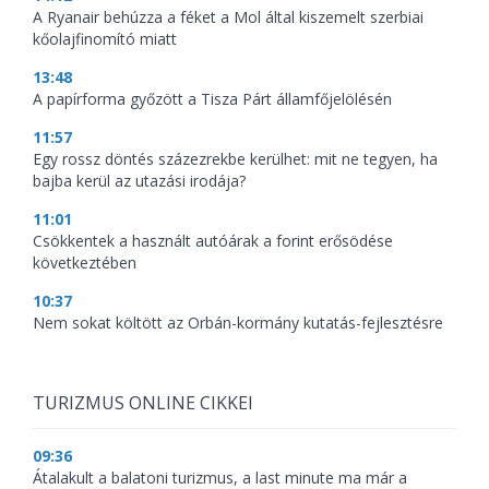
A Ryanair behúzza a féket a Mol által kiszemelt szerbiai
kőolajfinomító miatt
13:48
A papírforma győzött a Tisza Párt államfőjelölésén
11:57
Egy rossz döntés százezrekbe kerülhet: mit ne tegyen, ha
bajba kerül az utazási irodája?
11:01
Csökkentek a használt autóárak a forint erősödése
következtében
10:37
Nem sokat költött az Orbán-kormány kutatás-fejlesztésre
TURIZMUS ONLINE CIKKEI
09:36
Átalakult a balatoni turizmus, a last minute ma már a