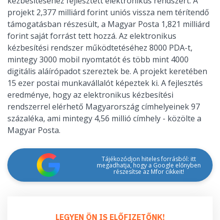
kézbesítéséhez fejlesztett elektronikus rendszert. A
projekt 2,377 milliárd forint uniós vissza nem térítendő
támogatásban részesült, a Magyar Posta 1,821 milliárd
forint saját forrást tett hozzá. Az elektronikus
kézbesítési rendszer működtetéséhez 8000 PDA-t,
mintegy 3000 mobil nyomtatót és több mint 4000
digitális aláírópadot szereztek be. A projekt keretében
15 ezer postai munkavállalót képeztek ki. A fejlesztés
eredménye, hogy az elektronikus kézbesítési
rendszerrel elérhető Magyarország címhelyeinek 97
százaléka, ami mintegy 4,56 millió címhely - közölte a
Magyar Posta.
Tájékozódjon hiteles forrásból: itt
megadhatja, hogy a Google előnyben
részesítse az Mfor cikkeit!
LEGYEN ÖN IS ELŐFIZETŐNK!