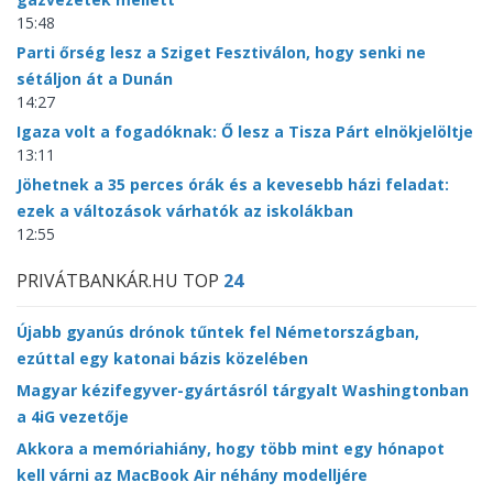
15:48
Parti őrség lesz a Sziget Fesztiválon, hogy senki ne
sétáljon át a Dunán
14:27
Igaza volt a fogadóknak: Ő lesz a Tisza Párt elnökjelöltje
13:11
Jöhetnek a 35 perces órák és a kevesebb házi feladat:
ezek a változások várhatók az iskolákban
12:55
PRIVÁTBANKÁR.HU TOP
24
Újabb gyanús drónok tűntek fel Németországban,
ezúttal egy katonai bázis közelében
Magyar kézifegyver-gyártásról tárgyalt Washingtonban
a 4iG vezetője
Akkora a memóriahiány, hogy több mint egy hónapot
kell várni az MacBook Air néhány modelljére