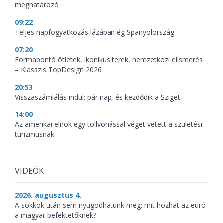
meghatározó
09:22
Teljes napfogyatkozás lázában ég Spanyolország
07:20
Formabontó ötletek, ikonikus terek, nemzetközi elismerés
– Klasszis TopDesign 2026
20:53
Visszaszámlálás indul: pár nap, és kezdődik a Sziget
14:00
Az amerikai elnök egy tollvonással véget vetett a születési
turizmusnak
VIDEÓK
2026. augusztus 4.
A sokkok után sem nyugodhatunk meg: mit hozhat az euró
a magyar befektetőknek?