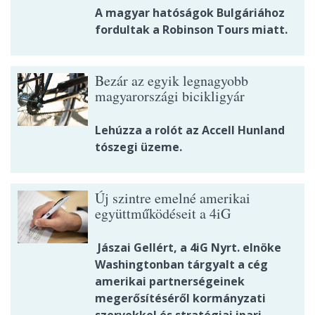
A magyar hatóságok Bulgáriához
fordultak a Robinson Tours miatt.
Bezár az egyik legnagyobb
magyarországi bicikligyár
Lehúzza a rolót az Accell Hunland
tószegi üzeme.
Új szintre emelné amerikai
együttműködéseit a 4iG
Jászai Gellért, a 4iG Nyrt. elnöke
Washingtonban tárgyalt a cég
amerikai partnerségeinek
megerősítéséről kormányzati