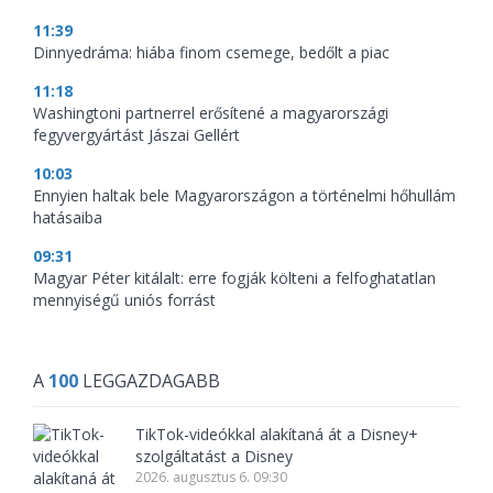
11:39
Dinnyedráma: hiába finom csemege, bedőlt a piac
11:18
Washingtoni partnerrel erősítené a magyarországi
fegyvergyártást Jászai Gellért
10:03
Ennyien haltak bele Magyarországon a történelmi hőhullám
hatásaiba
09:31
Magyar Péter kitálalt: erre fogják költeni a felfoghatatlan
mennyiségű uniós forrást
A
100
LEGGAZDAGABB
TikTok-videókkal alakítaná át a Disney+
szolgáltatást a Disney
2026. augusztus 6. 09:30