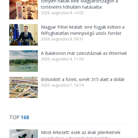
Ennyien haltak bele Magyarországon a
történelmi hőhullám hatásaiba
2026. augusztus 8. 10:03
Magyar Péter kitálalt: erre fogják költeni a
felfoghatatlan mennyiségű uniós forrást
2026. augusztus 8. 09:31
A Balatonon már sziesztáznak az éttermek
2026. augusztus 8. 11:59
Erősödött a forint, ismét 315 alatt a dollár
2026. augusztus 7. 18:14
TOP
168
Most érkezett: ezek az árak jelenhetnek