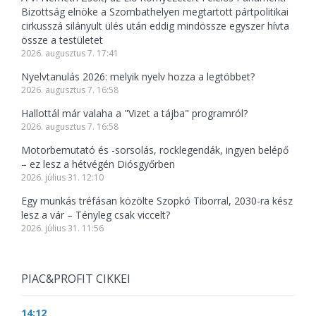
Bizottság elnöke a Szombathelyen megtartott pártpolitikai
cirkusszá silányult ülés után eddig mindössze egyszer hívta
össze a testületet
2026. augusztus 7. 17:41
Nyelvtanulás 2026: melyik nyelv hozza a legtöbbet?
2026. augusztus 7. 16:58
Hallottál már valaha a "Vizet a tájba" programról?
2026. augusztus 7. 16:58
Motorbemutató és -sorsolás, rocklegendák, ingyen belépő
– ez lesz a hétvégén Diósgyőrben
2026. július 31. 12:10
Egy munkás tréfásan közölte Szopkó Tiborral, 2030-ra kész
lesz a vár – Tényleg csak viccelt?
2026. július 31. 11:56
PIAC&PROFIT CIKKEI
14:12