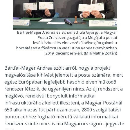
Bártfai-Mager Andrea és Schamschula György, a Magyar
Posta Zrt. vezérigazgatója a Megújul a postai
levélkézbesítés elnevezésű bélyeg forgalomba
bocsátásán a fővárosi La Vida Duna Rendezvényházban
2019. december 9-én. (MTI/Máthé Zoltán)
Bártfai-Mager Andrea szólt arról, hogy a projekt
megvalósítása kihívást jelentett a posta számára, mert
egész Európában legfeljebb hasonló elven működő
rendszer létezik, de ugyanilyen nincs. Az új rendszert a
meglévő, rendkívül bonyolult informatikai
infrastruktúrához kellett illeszteni, a Magyar Postánál
650 alkalmazás fut párhuzamosan, 2800 szolgáltatási
ponton, ehhez fogható méretű vállalati informatikai
rendszer szinte nincs is ma Magyarországon - jegyezte