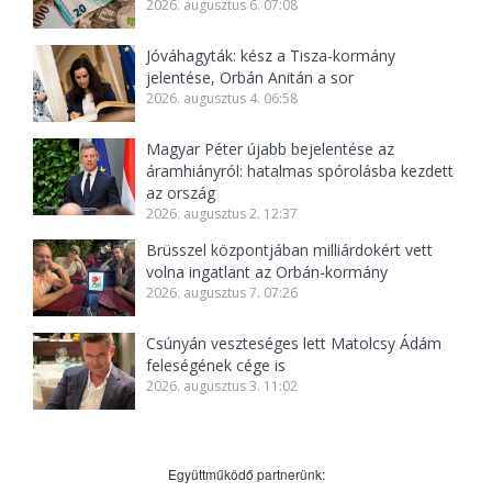
2026. augusztus 6. 07:08
Jóváhagyták: kész a Tisza-kormány
jelentése, Orbán Anitán a sor
2026. augusztus 4. 06:58
Magyar Péter újabb bejelentése az
áramhiányról: hatalmas spórolásba kezdett
az ország
2026. augusztus 2. 12:37
Brüsszel központjában milliárdokért vett
volna ingatlant az Orbán-kormány
2026. augusztus 7. 07:26
Csúnyán veszteséges lett Matolcsy Ádám
feleségének cége is
2026. augusztus 3. 11:02
Együttműködő partnerünk: