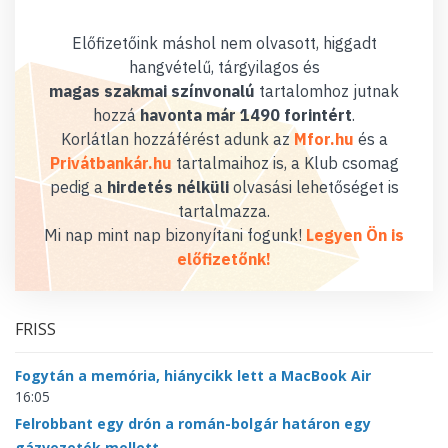
Előfizetőink máshol nem olvasott, higgadt
hangvételű, tárgyilagos és
magas szakmai színvonalú
tartalomhoz jutnak
hozzá
havonta már 1490 forintért
.
Korlátlan hozzáférést adunk az
Mfor.hu
és a
Privátbankár.hu
tartalmaihoz is, a Klub csomag
pedig a
hirdetés nélküli
olvasási lehetőséget is
tartalmazza.
Mi nap mint nap bizonyítani fogunk!
Legyen Ön is
előfizetőnk!
FRISS
Fogytán a memória, hiánycikk lett a MacBook Air
16:05
Felrobbant egy drón a román-bolgár határon egy
gázvezeték mellett