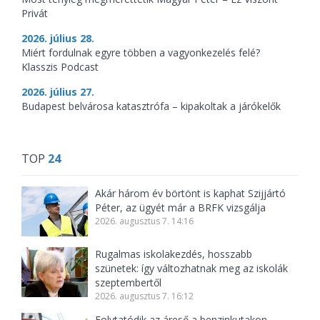
Privát
2026. július 28.
Miért fordulnak egyre többen a vagyonkezelés felé?
Klasszis Podcast
2026. július 27.
Budapest belvárosa katasztrófa – kipakoltak a járókelők
TOP
24
Akár három év börtönt is kaphat Szijjártó
Péter, az ügyét már a BRFK vizsgálja
2026. augusztus 7. 14:16
Rugalmas iskolakezdés, hosszabb
szünetek: így változhatnak meg az iskolák
szeptembertől
2026. augusztus 7. 16:12
Folytatódik az áreső a benzinkutakon