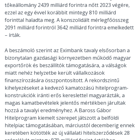
tőkeállomány 2439 milliárd forintra nőtt 2023 végére,
ezzel az egy évvel korábbit mintegy 810 milliárd
forinttal haladta meg. A konszolidált mérlegfőösszeg
2091 milliárd forintról 3642 milliárd forintra emelkedett
– írták.
A beszámoló szerint az Eximbank tavaly elsősorban a
bizonytalan gazdasági környezetben működő magyar
exportőrök és beszállítók támogatására, a válságok
miatt nehéz helyzetbe került vállalkozások
finanszírozására összpontosított. A rekordszintű
kihelyezéseket a kedvező kamatozású hitelprogram-
konstrukciók iránti erős kereslettel magyarázták, a
magas kamatbevételek jelentős mértékben járultak
hozzá a tavalyi eredményhez. A Baross Gábor
Hitelprogram kiemelt szerepet játszott a belföldi
hitelpiac támogatásában, márciustól decemberig ennek
keretében kötötték az új vállalati hitelszerződések 28