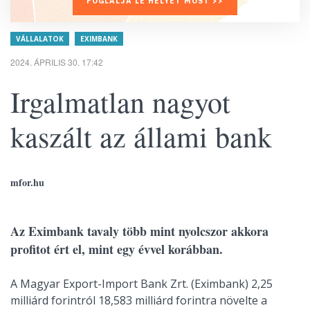
FOGLALJA LE HELYÉT MOST >>
VÁLLALATOK
EXIMBANK
2024. ÁPRILIS 30. 17:42
Irgalmatlan nagyot
kaszált az állami bank
mfor.hu
Az Eximbank tavaly több mint nyolcszor akkora
profitot ért el, mint egy évvel korábban.
A Magyar Export-Import Bank Zrt. (Eximbank) 2,25
milliárd forintról 18,583 milliárd forintra növelte a