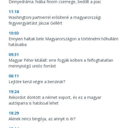
Dinnyedráma: hiába finom csemege, bedőlt a piac
11:18
Washingtoni partnerrel erősítené a magyarországi
fegyvergyártást Jászai Gellért
10:03
Ennyien haltak bele Magyarországon a történelmi hőhullám
hatásaiba
09:31
Magyar Péter kitálalt: erre fogják költeni a felfoghatatlan
mennyiségű uniós forrást
06:11
Lejtőre kerül végre a benzinár?
19:24
Rekordot döntött a német export, és ez a magyar
autóiparra is hatással lehet
18:29
Akinek nincs bingója, az annyit is ér?