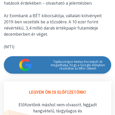
hatások érdekében – olvasható a jelentésben.
Az Eximbank a BÉT kibocsátója, vállalati kötvényeit
2019-ben vezették be a tőzsdére. A 10 ezer forint
névértékű, 3,4 millió darab értékpapír futamideje
decemberben ér véget.
(MTI)
Tájékozódjon hiteles forrásból: itt
megadhatja, hogy a Google előnyben
részesítse az Mfor cikkeit!
LEGYEN ÖN IS ELŐFIZETŐNK!
Előfizetőink máshol nem olvasott, higgadt
hangvételű, tárgyilagos és