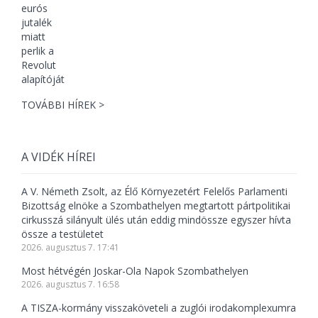
TOVÁBBI HÍREK >
A VIDÉK HÍREI
A V. Németh Zsolt, az Élő Környezetért Felelős Parlamenti
Bizottság elnöke a Szombathelyen megtartott pártpolitikai
cirkusszá silányult ülés után eddig mindössze egyszer hívta
össze a testületet
2026. augusztus 7. 17:41
Most hétvégén Joskar-Ola Napok Szombathelyen
2026. augusztus 7. 16:58
A TISZA-kormány visszaköveteli a zuglói irodakomplexumra