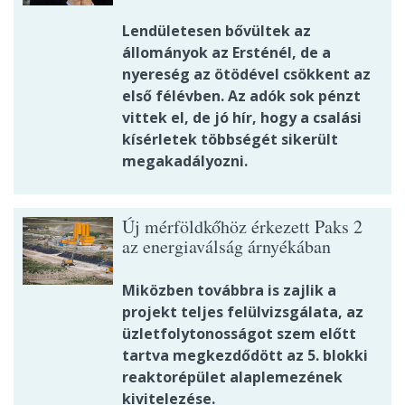
Lendületesen bővültek az
állományok az Ersténél, de a
nyereség az ötödével csökkent az
első félévben. Az adók sok pénzt
vittek el, de jó hír, hogy a csalási
kísérletek többségét sikerült
megakadályozni.
Új mérföldkőhöz érkezett Paks 2
az energiaválság árnyékában
Miközben továbbra is zajlik a
projekt teljes felülvizsgálata, az
üzletfolytonosságot szem előtt
tartva megkezdődött az 5. blokki
reaktorépület alaplemezének
kivitelezése.