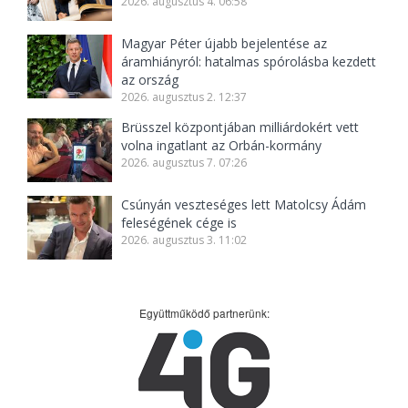
2026. augusztus 4. 06:58
Magyar Péter újabb bejelentése az
áramhiányról: hatalmas spórolásba kezdett
az ország
2026. augusztus 2. 12:37
Brüsszel központjában milliárdokért vett
volna ingatlant az Orbán-kormány
2026. augusztus 7. 07:26
Csúnyán veszteséges lett Matolcsy Ádám
feleségének cége is
2026. augusztus 3. 11:02
Együttműködő partnerünk: