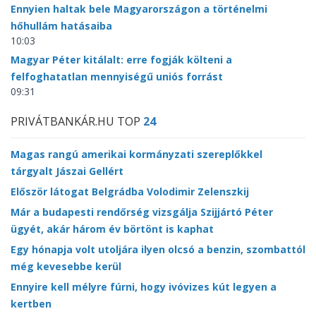
Ennyien haltak bele Magyarországon a történelmi
hőhullám hatásaiba
10:03
Magyar Péter kitálalt: erre fogják költeni a
felfoghatatlan mennyiségű uniós forrást
09:31
PRIVÁTBANKÁR.HU TOP
24
Magas rangú amerikai kormányzati szereplőkkel
tárgyalt Jászai Gellért
Először látogat Belgrádba Volodimir Zelenszkij
Már a budapesti rendőrség vizsgálja Szijjártó Péter
ügyét, akár három év börtönt is kaphat
Egy hónapja volt utoljára ilyen olcsó a benzin, szombattól
még kevesebbe kerül
Ennyire kell mélyre fúrni, hogy ivóvizes kút legyen a
kertben