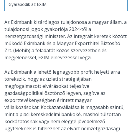
Gyarapodik az EXIM.
Az Eximbank kizárólagos tulajdonosa a magyar állam, a
tulajdonosi jogok gyakorlója 2024-től a
nemzetgazdasági miniszter. Az integrált keretek között
működő Eximbank és a Magyar Exporthitel Biztosító
Zrt. (Mehib) a feladatát közös szervezetben és
megjelenéssel, EXIM elnevezéssel végzi.
Az Eximbank a lehető legnagyobb profit helyett arra
törekszik, hogy az üzleti stratégiájában
megfogalmazott elvárásokat teljesítve
gazdaságpolitikai ösztönző legyen, segítve az
exporttevékenységben érintett magyar
vállalkozásokat. Kockázatvállalása is magasabb szintű,
mint a piaci kereskedelmi bankoké, máshol túlzottan
kockázatosnak vagy nem eléggé jövedelmező
ügyfeleknek is hitelezhet az elvárt nemzetgazdasági