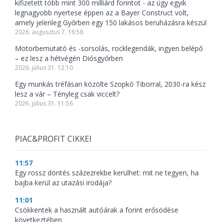
kifizetett több mint 300 milliárd forintot - az ügy egyik
legnagyobb nyertese éppen az a Bayer Construct volt,
amely jelenleg Győrben egy 150 lakásos beruházásra készül
2026. augusztus 7. 16:58
Motorbemutató és -sorsolás, rocklegendák, ingyen belépő
– ez lesz a hétvégén Diósgyőrben
2026. július 31. 12:10
Egy munkás tréfásan közölte Szopkó Tiborral, 2030-ra kész
lesz a vár – Tényleg csak viccelt?
2026. július 31. 11:56
PIAC&PROFIT CIKKEI
11:57
Egy rossz döntés százezrekbe kerülhet: mit ne tegyen, ha
bajba kerül az utazási irodája?
11:01
Csökkentek a használt autóárak a forint erősödése
következtében