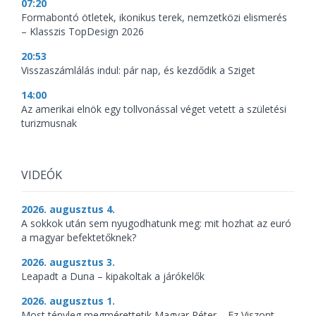
07:20
Formabontó ötletek, ikonikus terek, nemzetközi elismerés
– Klasszis TopDesign 2026
20:53
Visszaszámlálás indul: pár nap, és kezdődik a Sziget
14:00
Az amerikai elnök egy tollvonással véget vetett a születési
turizmusnak
VIDEÓK
2026. augusztus 4.
A sokkok után sem nyugodhatunk meg: mit hozhat az euró
a magyar befektetőknek?
2026. augusztus 3.
Leapadt a Duna – kipakoltak a járókelők
2026. augusztus 1.
Most tényleg megmérettetik Magyar Péter – Ez Viszont