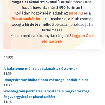
magas szakmai színvonalú
tartalomhoz jutnak
hozzá
havonta már 1490 forintért
.
Korlátlan hozzáférést adunk az
Mfor.hu
és a
Privátbankár.hu
tartalmaihoz is, a Klub csomag
pedig a
hirdetés nélküli
olvasási lehetőséget is
tartalmazza.
Mi nap mint nap bizonyítani fogunk!
Legyen Ön is
előfizetőnk!
FRISS
A Balatonon már sziesztáznak az éttermek
11:59
Dinnyedráma: hiába finom csemege, bedőlt a piac
11:39
Washingtoni partnerrel erősítené a magyarországi
fegyvergyártást Jászai Gellért
11:18