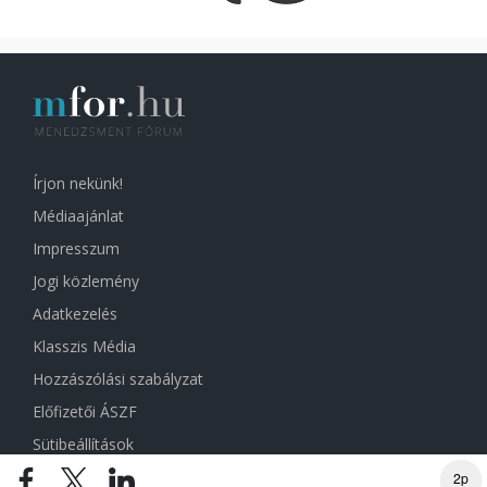
Írjon nekünk!
Médiaajánlat
Impresszum
Jogi közlemény
Adatkezelés
Klasszis Média
Hozzászólási szabályzat
Előfizetői ÁSZF
Sütibeállítások
2p