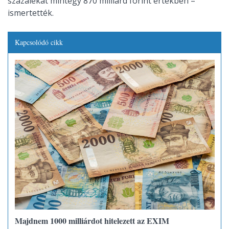
százalékát mintegy 870 milliárd forint értékben –
ismertették.
Kapcsolódó cikk
Majdnem 1000 milliárdot hitelezett az EXIM