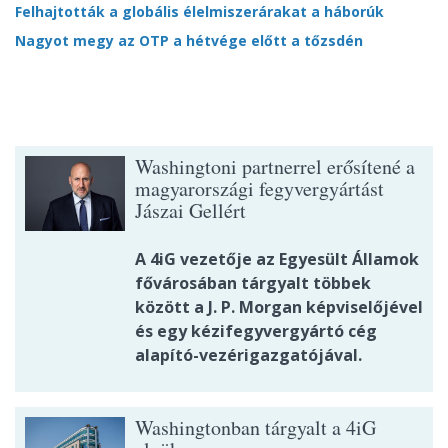
Felhajtották a globális élelmiszerárakat a háborúk
Nagyot megy az OTP a hétvége előtt a tőzsdén
Washingtoni partnerrel erősítené a
magyarországi fegyvergyártást
Jászai Gellért
A 4iG vezetője az Egyesült Államok
fővárosában tárgyalt többek
között a J. P. Morgan képviselőjével
és egy kézifegyvergyártó cég
alapító-vezérigazgatójával.
Washingtonban tárgyalt a 4iG