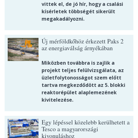
vittek el, de jó hír, hogy a csalási
kísérletek többségét sikerült
megakadályozni.
Új mérföldkőhöz érkezett Paks 2
az energiaválság árnyékában
Miközben továbbra is zajlik a
projekt teljes felülvizsgálata, az
üzletfolytonosságot szem előtt
tartva megkezdődött az 5. blokki
reaktorépület alaplemezének
kivitelezése.
Egy lépéssel közelebb kerülhetett a
Tesco a magyarországi
kivonuláshoz