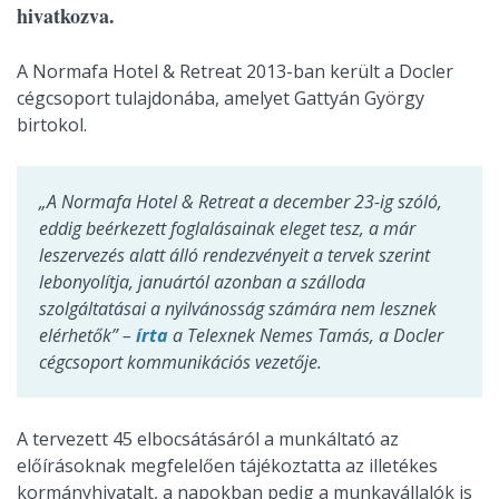
hivatkozva.
A Normafa Hotel & Retreat 2013-ban került a Docler
cégcsoport tulajdonába, amelyet Gattyán György
birtokol.
„A Normafa Hotel & Retreat a december 23-ig szóló,
eddig beérkezett foglalásainak eleget tesz, a már
leszervezés alatt álló rendezvényeit a tervek szerint
lebonyolítja, januártól azonban a szálloda
szolgáltatásai a nyilvánosság számára nem lesznek
elérhetők” –
írta
a Telexnek Nemes Tamás, a Docler
cégcsoport kommunikációs vezetője.
A tervezett 45 elbocsátásáról a munkáltató az
előírásoknak megfelelően tájékoztatta az illetékes
kormányhivatalt, a napokban pedig a munkavállalók is