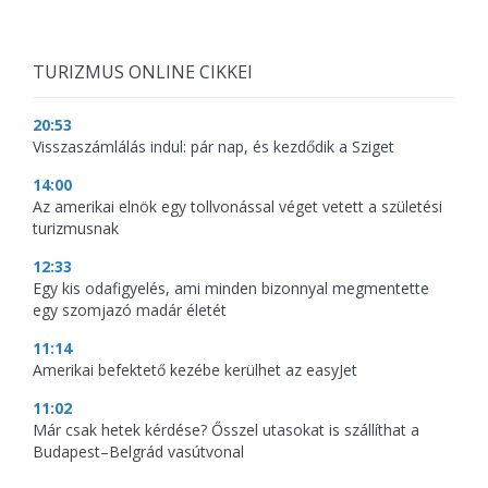
TURIZMUS ONLINE CIKKEI
20:53
Visszaszámlálás indul: pár nap, és kezdődik a Sziget
14:00
Az amerikai elnök egy tollvonással véget vetett a születési
turizmusnak
12:33
Egy kis odafigyelés, ami minden bizonnyal megmentette
egy szomjazó madár életét
11:14
Amerikai befektető kezébe kerülhet az easyJet
11:02
Már csak hetek kérdése? Ősszel utasokat is szállíthat a
Budapest–Belgrád vasútvonal