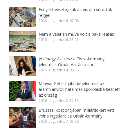
Ennyiért vesztegetik az eurót csütörtök
reggel
2026. augusztus 6. 07:08
Nem a véletlen műve volt a paksi leállás
2026. augusztus 6. 13:21
Jóváhagyták: kész a Tisza-kormány
jelentése, Orbán Anitán a sor
2026. augusztus 4. 06:58
Magyar Péter újabb bejelentése az
áramhiányról: hatalmas spórolásba kezdett
az ország
2026. augusztus 2. 12:37
Brüsszel központjában milliárdokért vett
volna ingatlant az Orbán-kormány
2026. augusztus 7. 07:26