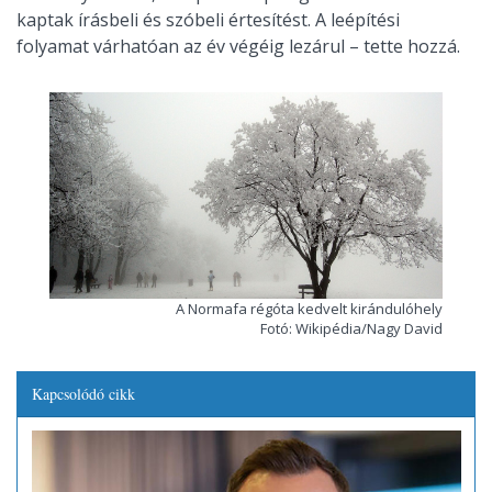
kaptak írásbeli és szóbeli értesítést. A leépítési
folyamat várhatóan az év végéig lezárul – tette hozzá.
A Normafa régóta kedvelt kirándulóhely
Fotó: Wikipédia/Nagy David
Kapcsolódó cikk