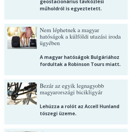
geostacionárius távközlési
műholdról is egyeztetett.
Nem léphetnek a magyar
hatóságok a külföldi utazási iroda
ügyében
A magyar hatóságok Bulgáriához
fordultak a Robinson Tours miatt.
Bezár az egyik legnagyobb
magyarországi bicikligyár
Lehúzza a rolót az Accell Hunland
tószegi üzeme.