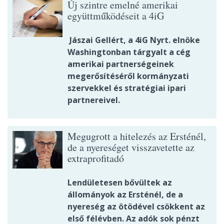
Új szintre emelné amerikai
együttműködéseit a 4iG
Jászai Gellért, a 4iG Nyrt. elnöke
Washingtonban tárgyalt a cég
amerikai partnerségeinek
megerősítéséről kormányzati
szervekkel és stratégiai ipari
partnereivel.
Megugrott a hitelezés az Ersténél,
de a nyereséget visszavetette az
extraprofitadó
Lendületesen bővültek az
állományok az Ersténél, de a
nyereség az ötödével csökkent az
első félévben. Az adók sok pénzt