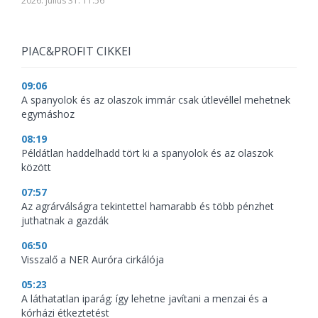
2026. július 31. 11:56
PIAC&PROFIT CIKKEI
09:06
A spanyolok és az olaszok immár csak útlevéllel mehetnek
egymáshoz
08:19
Példátlan haddelhadd tört ki a spanyolok és az olaszok
között
07:57
Az agrárválságra tekintettel hamarabb és több pénzhet
juthatnak a gazdák
06:50
Visszalő a NER Auróra cirkálója
05:23
A láthatatlan iparág: így lehetne javítani a menzai és a
kórházi étkeztetést