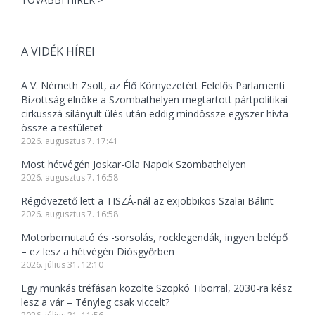
A VIDÉK HÍREI
A V. Németh Zsolt, az Élő Környezetért Felelős Parlamenti
Bizottság elnöke a Szombathelyen megtartott pártpolitikai
cirkusszá silányult ülés után eddig mindössze egyszer hívta
össze a testületet
2026. augusztus 7. 17:41
Most hétvégén Joskar-Ola Napok Szombathelyen
2026. augusztus 7. 16:58
Régióvezető lett a TISZÁ-nál az exjobbikos Szalai Bálint
2026. augusztus 7. 16:58
Motorbemutató és -sorsolás, rocklegendák, ingyen belépő
– ez lesz a hétvégén Diósgyőrben
2026. július 31. 12:10
Egy munkás tréfásan közölte Szopkó Tiborral, 2030-ra kész
lesz a vár – Tényleg csak viccelt?