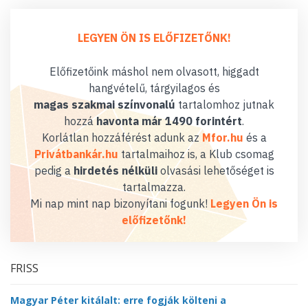
LEGYEN ÖN IS ELŐFIZETŐNK!
Előfizetőink máshol nem olvasott, higgadt
hangvételű, tárgyilagos és
magas szakmai színvonalú
tartalomhoz jutnak
hozzá
havonta már 1490 forintért
.
Korlátlan hozzáférést adunk az
Mfor.hu
és a
Privátbankár.hu
tartalmaihoz is, a Klub csomag
pedig a
hirdetés nélküli
olvasási lehetőséget is
tartalmazza.
Mi nap mint nap bizonyítani fogunk!
Legyen Ön is
előfizetőnk!
FRISS
Magyar Péter kitálalt: erre fogják költeni a