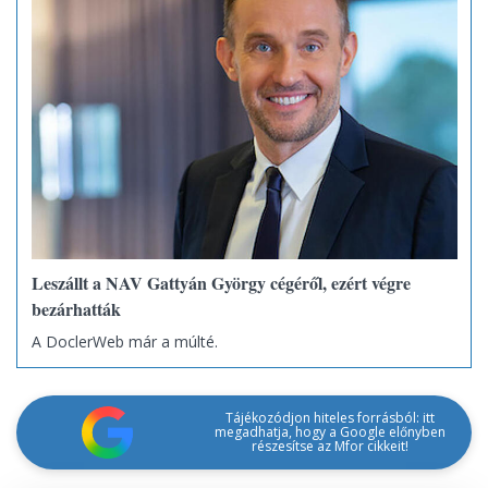
Leszállt a NAV Gattyán György cégéről, ezért végre
bezárhatták
A DoclerWeb már a múlté.
Tájékozódjon hiteles forrásból: itt
megadhatja, hogy a Google előnyben
részesítse az Mfor cikkeit!