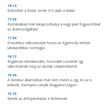
18:14
Erősödött a forint, ismét 315 alatt a dollár
17:58
Romániában már lekapcsolhatja a nagy ipari fogyasztókat
az áramszolgáltató
17:04
Drasztikus változásokat hozna az Egyensúly Intézet
lakáspolitikai csomagja
16:12
Rugalmas iskolakezdés, hosszabb szünetek: így
változhatnak meg az iskolák szeptembertől
15:44
A Benelux államokban már nem menő a cigi, és az is
kiderült, mennyien szívják Magyarországon
15:16
Betett az árfolyamhatás a Richternek