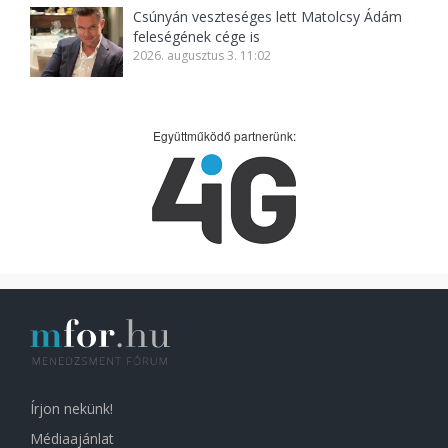
Csúnyán veszteséges lett Matolcsy Ádám
feleségének cége is
2026. augusztus 3. 11:02
Együttműködő partnerünk:
Írjon nekünk!
Médiaajánlat