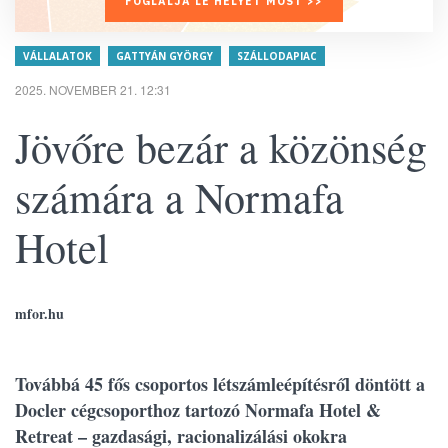
FOGLALJA LE HELYÉT MOST >>
VÁLLALATOK
GATTYÁN GYÖRGY
SZÁLLODAPIAC
2025. NOVEMBER 21. 12:31
Jövőre bezár a közönség
számára a Normafa
Hotel
mfor.hu
Továbbá 45 fős csoportos létszámleépítésről döntött a
Docler cégcsoporthoz tartozó Normafa Hotel &
Retreat – gazdasági, racionalizálási okokra