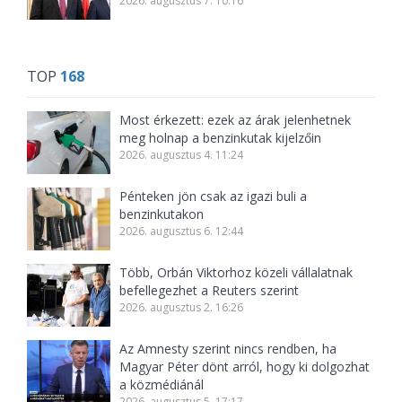
2026. augusztus 7. 10:16
TOP
168
Most érkezett: ezek az árak jelenhetnek
meg holnap a benzinkutak kijelzőin
2026. augusztus 4. 11:24
Pénteken jön csak az igazi buli a
benzinkutakon
2026. augusztus 6. 12:44
Több, Orbán Viktorhoz közeli vállalatnak
befellegezhet a Reuters szerint
2026. augusztus 2. 16:26
Az Amnesty szerint nincs rendben, ha
Magyar Péter dönt arról, hogy ki dolgozhat
a közmédiánál
2026. augusztus 5. 17:17