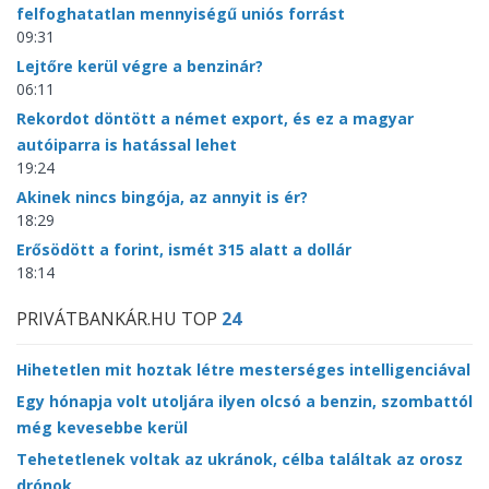
felfoghatatlan mennyiségű uniós forrást
09:31
Lejtőre kerül végre a benzinár?
06:11
Rekordot döntött a német export, és ez a magyar
autóiparra is hatással lehet
19:24
Akinek nincs bingója, az annyit is ér?
18:29
Erősödött a forint, ismét 315 alatt a dollár
18:14
PRIVÁTBANKÁR.HU TOP
24
Hihetetlen mit hoztak létre mesterséges intelligenciával
Egy hónapja volt utoljára ilyen olcsó a benzin, szombattól
még kevesebbe kerül
Tehetetlenek voltak az ukránok, célba találtak az orosz
drónok