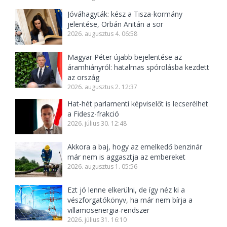
Jóváhagyták: kész a Tisza-kormány
jelentése, Orbán Anitán a sor
2026. augusztus 4. 06:58
Magyar Péter újabb bejelentése az
áramhiányról: hatalmas spórolásba kezdett
az ország
2026. augusztus 2. 12:37
Hat-hét parlamenti képviselőt is lecserélhet
a Fidesz-frakció
2026. július 30. 12:48
Akkora a baj, hogy az emelkedő benzinár
már nem is aggasztja az embereket
2026. augusztus 1. 05:56
Ezt jó lenne elkerülni, de így néz ki a
vészforgatókönyv, ha már nem bírja a
villamosenergia-rendszer
2026. július 31. 16:10