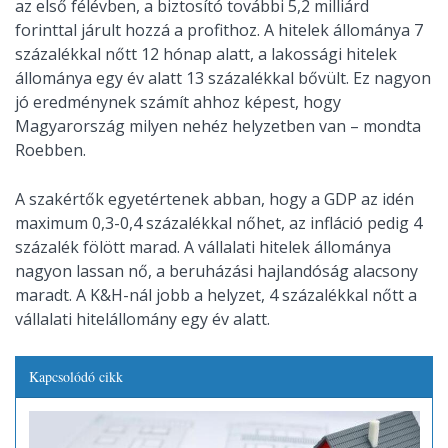
az első félévben, a biztosító további 5,2 milliárd
forinttal járult hozzá a profithoz. A hitelek állománya 7
százalékkal nőtt 12 hónap alatt, a lakossági hitelek
állománya egy év alatt 13 százalékkal bővült. Ez nagyon
jó eredménynek számít ahhoz képest, hogy
Magyarország milyen nehéz helyzetben van – mondta
Roebben.
A szakértők egyetértenek abban, hogy a GDP az idén
maximum 0,3-0,4 százalékkal nőhet, az infláció pedig 4
százalék fölött marad. A vállalati hitelek állománya
nagyon lassan nő, a beruházási hajlandóság alacsony
maradt. A K&H-nál jobb a helyzet, 4 százalékkal nőtt a
vállalati hitelállomány egy év alatt.
Kapcsolódó cikk