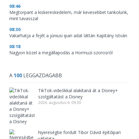
08:46
Megtorpant a kiskereskedelem, már kevesebbet tankolunk,
mint tavasszal
08:30
Vakarhatja a fejét a júniusi ipari adat láttán Kapitány István
08:18
Nagyon közel a megállapodás a Hormuzi-szorosról
A
100
LEGGAZDAGABB
TikTok-videókkal alakítaná át a Disney+
szolgáltatást a Disney
2026. augusztus 6. 09:30
Nyereségbe fordult Tibor Dávid építőipari
vállalata