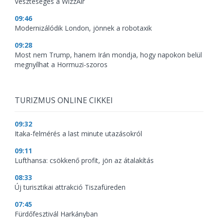
Veszteséges a WizzAir
09:46
Modernizálódik London, jönnek a robotaxik
09:28
Most nem Trump, hanem Irán mondja, hogy napokon belül
megnyílhat a Hormuzi-szoros
TURIZMUS ONLINE CIKKEI
09:32
Itaka-felmérés a last minute utazásokról
09:11
Lufthansa: csökkenő profit, jön az átalakítás
08:33
Új turisztikai attrakció Tiszafüreden
07:45
Fürdőfesztivál Harkányban