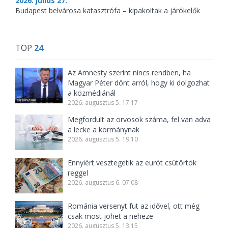
2026. július 27.
Budapest belvárosa katasztrófa – kipakoltak a járókelők
TOP
24
Az Amnesty szerint nincs rendben, ha
Magyar Péter dönt arról, hogy ki dolgozhat
a közmédiánál
2026. augusztus 5. 17:17
Megfordult az orvosok száma, fel van adva
a lecke a kormánynak
2026. augusztus 5. 19:10
Ennyiért vesztegetik az eurót csütörtök
reggel
2026. augusztus 6. 07:08
Románia versenyt fut az idővel, ott még
csak most jöhet a neheze
2026. augusztus 5. 13:15