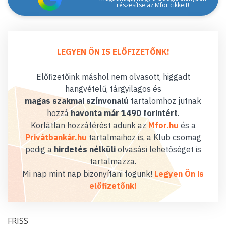
részesítse az Mfor cikkeit!
LEGYEN ÖN IS ELŐFIZETŐNK!
Előfizetőink máshol nem olvasott, higgadt
hangvételű, tárgyilagos és
magas szakmai színvonalú
tartalomhoz jutnak
hozzá
havonta már 1490 forintért
.
Korlátlan hozzáférést adunk az
Mfor.hu
és a
Privátbankár.hu
tartalmaihoz is, a Klub csomag
pedig a
hirdetés nélküli
olvasási lehetőséget is
tartalmazza.
Mi nap mint nap bizonyítani fogunk!
Legyen Ön is
előfizetőnk!
FRISS