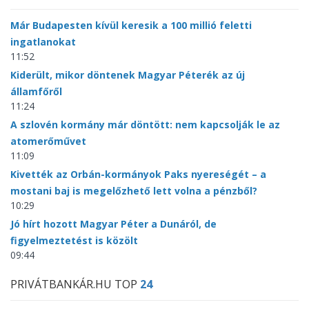
Már Budapesten kívül keresik a 100 millió feletti
ingatlanokat
11:52
Kiderült, mikor döntenek Magyar Péterék az új
államfőről
11:24
A szlovén kormány már döntött: nem kapcsolják le az
atomerőművet
11:09
Kivették az Orbán-kormányok Paks nyereségét – a
mostani baj is megelőzhető lett volna a pénzből?
10:29
Jó hírt hozott Magyar Péter a Dunáról, de
figyelmeztetést is közölt
09:44
PRIVÁTBANKÁR.HU TOP
24