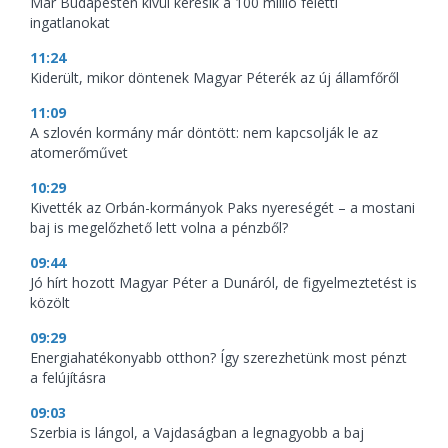
Már Budapesten kívül keresik a 100 millió feletti
ingatlanokat
11:24
Kiderült, mikor döntenek Magyar Péterék az új államfőről
11:09
A szlovén kormány már döntött: nem kapcsolják le az
atomerőművet
10:29
Kivették az Orbán-kormányok Paks nyereségét – a mostani
baj is megelőzhető lett volna a pénzből?
09:44
Jó hírt hozott Magyar Péter a Dunáról, de figyelmeztetést is
közölt
09:29
Energiahatékonyabb otthon? Így szerezhetünk most pénzt
a felújításra
09:03
Szerbia is lángol, a Vajdaságban a legnagyobb a baj