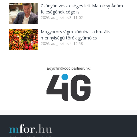
Csúnyán veszteséges lett Matolcsy Ádám
feleségének cége is
2026. augusztus 3. 11:02
Magyarországra zúdulhat a brutális
mennyiségű török gyümölcs
2026. augusztus 4. 12:58
Együttműködő partnerünk: