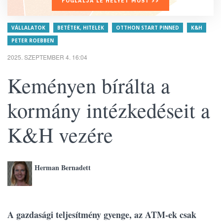
FOGLALJA LE HELYÉT MOST >>
VÁLLALATOK
BETÉTEK, HITELEK
OTTHON START PINNED
K&H
PETER ROEBBEN
2025. SZEPTEMBER 4. 16:04
Keményen bírálta a
kormány intézkedéseit a
K&H vezére
Herman Bernadett
A gazdasági teljesítmény gyenge, az ATM-ek csak