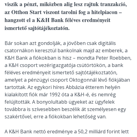
viszik a pénzt, miközben alig lesz rajtuk tranzakció,
az Otthon Start viszont tarolni fog a hitelpiacon –
hangzott el a K&H Bank féléves eredményeit
ismertető sajtótájékoztatón.
Bár sokan azt gondolják, a jövőben csak digitális
csatornákon keresztül bankolnak majd az emberek, a
K&H Bank a fiókokban is hisz – mondta Peter Roebben,
a K&H csoport vezérigazgatója csütörtökön, a bank
féléves eredményeit ismertető sajtótájékoztatón,
amelyet a pénzügyi csoport Oktogonnál lévő fiókjában
tartottak. Az egykori híres Abbázia étterem helyén
kialakított fiók már 1992 óta a K&H-é, és nemrég
felújították. A bonyolultabb ügyeket az ügyfelek
továbbra is szívesebben beszélik át személyesen egy
szakértővel, erre a fiókokban lehetőség van.
A K&H Bank nettó eredménye a 50,2 milliárd forint lett