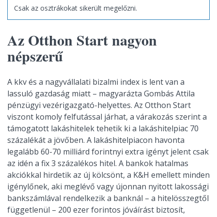
Csak az osztrákokat sikerült megelőzni.
Az Otthon Start nagyon
népszerű
A kkv és a nagyvállalati bizalmi index is lent van a
lassuló gazdaság miatt – magyarázta Gombás Attila
pénzügyi vezérigazgató-helyettes. Az Otthon Start
viszont komoly felfutással járhat, a várakozás szerint a
támogatott lakáshitelek tehetik ki a lakáshitelpiac 70
százalékát a jövőben. A lakáshitelpiacon havonta
legalább 60-70 milliárd forintnyi extra igényt jelent csak
az idén a fix 3 százalékos hitel. A bankok hatalmas
akciókkal hirdetik az új kölcsönt, a K&H emellett minden
igénylőnek, aki meglévő vagy újonnan nyitott lakossági
bankszámlával rendelkezik a banknál – a hitelösszegtől
függetlenül – 200 ezer forintos jóváírást biztosít,