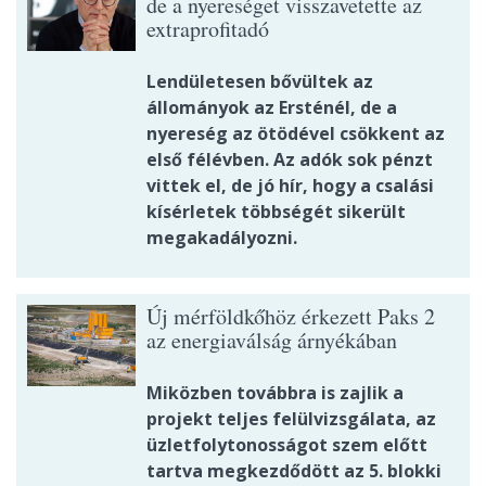
de a nyereséget visszavetette az
extraprofitadó
Lendületesen bővültek az
állományok az Ersténél, de a
nyereség az ötödével csökkent az
első félévben. Az adók sok pénzt
vittek el, de jó hír, hogy a csalási
kísérletek többségét sikerült
megakadályozni.
Új mérföldkőhöz érkezett Paks 2
az energiaválság árnyékában
Miközben továbbra is zajlik a
projekt teljes felülvizsgálata, az
üzletfolytonosságot szem előtt
tartva megkezdődött az 5. blokki