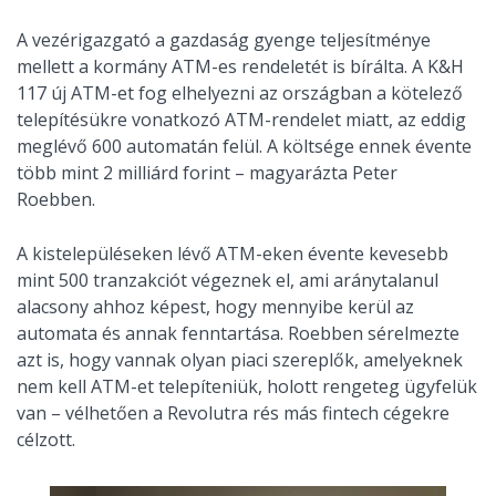
A vezérigazgató a gazdaság gyenge teljesítménye
mellett a kormány ATM-es rendeletét is bírálta. A K&H
117 új ATM-et fog elhelyezni az országban a kötelező
telepítésükre vonatkozó ATM-rendelet miatt, az eddig
meglévő 600 automatán felül. A költsége ennek évente
több mint 2 milliárd forint – magyarázta Peter
Roebben.
A kistelepüléseken lévő ATM-eken évente kevesebb
mint 500 tranzakciót végeznek el, ami aránytalanul
alacsony ahhoz képest, hogy mennyibe kerül az
automata és annak fenntartása. Roebben sérelmezte
azt is, hogy vannak olyan piaci szereplők, amelyeknek
nem kell ATM-et telepíteniük, holott rengeteg ügyfelük
van – vélhetően a Revolutra rés más fintech cégekre
célzott.