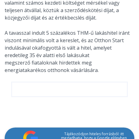
valamint számos kezdeti költséget mérsékel vagy
teljesen átvállal, köztük a szerződéskötési díjat, a
közjegyzői díjat és az értékbecslés díját.
A tavasszal indult 5 százalékos THM-ű lakáshitel iránt
viszont minimális volt a kereslet, és az Otthon Start
indulásával okafogyottá is vált a hitel, amelyet
eredetileg 35 év alatti első lakásukat
megszerző fiataloknak hirdettek meg
energiatakarékos otthonok vásárlására.
Tájékozódjon hiteles forrásból: itt
megadhatja, hogy a Google előnyben