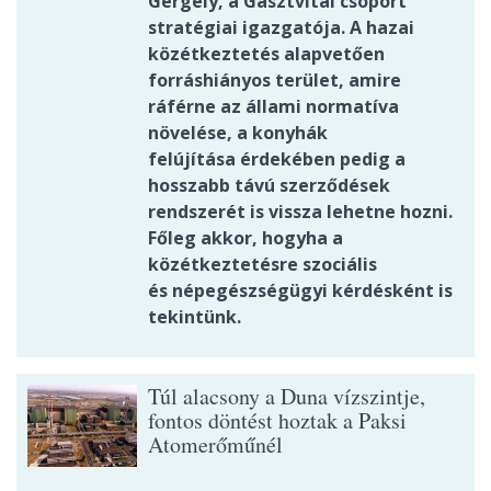
Gergely, a Gasztvitál csoport
stratégiai igazgatója. A hazai
közétkeztetés alapvetően
forráshiányos terület, amire
ráférne az állami normatíva
növelése, a konyhák
felújítása érdekében pedig a
hosszabb távú szerződések
rendszerét is vissza lehetne hozni.
Főleg akkor, hogyha a
közétkeztetésre szociális
és népegészségügyi kérdésként is
tekintünk.
Túl alacsony a Duna vízszintje,
fontos döntést hoztak a Paksi
Atomerőműnél