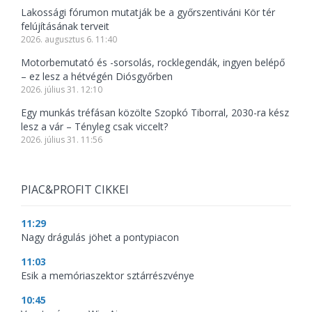
Lakossági fórumon mutatják be a győrszentiváni Kör tér
felújításának terveit
2026. augusztus 6. 11:40
Motorbemutató és -sorsolás, rocklegendák, ingyen belépő
– ez lesz a hétvégén Diósgyőrben
2026. július 31. 12:10
Egy munkás tréfásan közölte Szopkó Tiborral, 2030-ra kész
lesz a vár – Tényleg csak viccelt?
2026. július 31. 11:56
PIAC&PROFIT CIKKEI
11:29
Nagy drágulás jöhet a pontypiacon
11:03
Esik a memóriaszektor sztárrészvénye
10:45