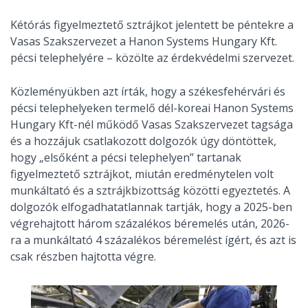
Kétórás figyelmeztető sztrájkot jelentett be péntekre a
Vasas Szakszervezet a Hanon Systems Hungary Kft.
pécsi telephelyére – közölte az érdekvédelmi szervezet.
Közleményükben azt írták, hogy a székesfehérvári és
pécsi telephelyeken termelő dél-koreai Hanon Systems
Hungary Kft-nél működő Vasas Szakszervezet tagsága
és a hozzájuk csatlakozott dolgozók úgy döntöttek,
hogy „elsőként a pécsi telephelyen” tartanak
figyelmeztető sztrájkot, miután eredménytelen volt
munkáltató és a sztrájkbizottság közötti egyeztetés. A
dolgozók elfogadhatatlannak tartják, hogy a 2025-ben
végrehajtott három százalékos béremelés után, 2026-
ra a munkáltató 4 százalékos béremelést ígért, és azt is
csak részben hajtotta végre.