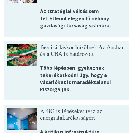
Az stratégiai váltás sem
feltétlenül elegendő néhány
gazdasági társaság számára.
Bevásárláskor hűsölne? Az Auchan
és a CBA is határozott
Több lépésben igyekeznek
takarékoskodni úgy, hogy a
vásárlókat is maradéktalanul
kiszolgálják.
A 4iG is lépéseket tesz az
energiatakarékosságért
A kritikus infrastruktúra