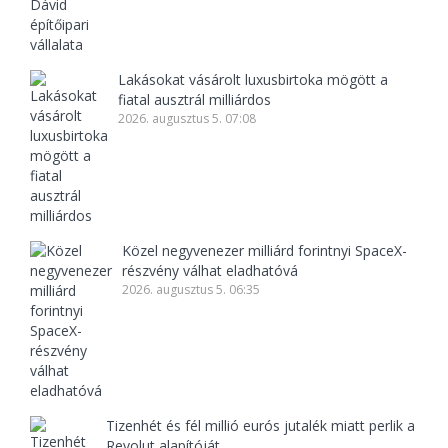
Lakásokat vásárolt luxusbirtoka mögött a
fiatal ausztrál milliárdos
2026. augusztus 5. 07:08
Közel negyvenezer milliárd forintnyi SpaceX-
részvény válhat eladhatóvá
2026. augusztus 5. 06:35
Tizenhét és fél millió eurós jutalék miatt perlik a
Revolut alapítóját