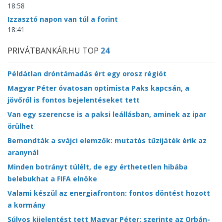
18:58
Izzasztó napon van túl a forint
18:41
PRIVÁTBANKÁR.HU TOP
24
Példátlan dróntámadás ért egy orosz régiót
Magyar Péter óvatosan optimista Paks kapcsán, a
jövőről is fontos bejelentéseket tett
Van egy szerencse is a paksi leállásban, aminek az ipar
örülhet
Bemondták a svájci elemzők: mutatós tűzijáték érik az
aranynál
Minden botrányt túlélt, de egy érthetetlen hibába
belebukhat a FIFA elnöke
Valami készül az energiafronton: fontos döntést hozott
a kormány
Súlyos kijelentést tett Magyar Péter: szerinte az Orbán-