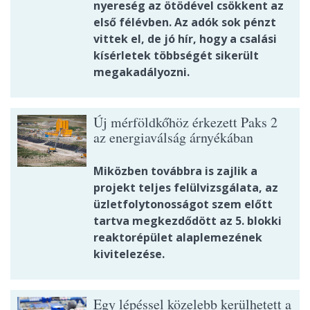
nyereség az ötödével csökkent az
első félévben. Az adók sok pénzt
vittek el, de jó hír, hogy a csalási
kísérletek többségét sikerült
megakadályozni.
Új mérföldkőhöz érkezett Paks 2
az energiaválság árnyékában
Miközben továbbra is zajlik a
projekt teljes felülvizsgálata, az
üzletfolytonosságot szem előtt
tartva megkezdődött az 5. blokki
reaktorépület alaplemezének
kivitelezése.
Egy lépéssel közelebb kerülhetett a