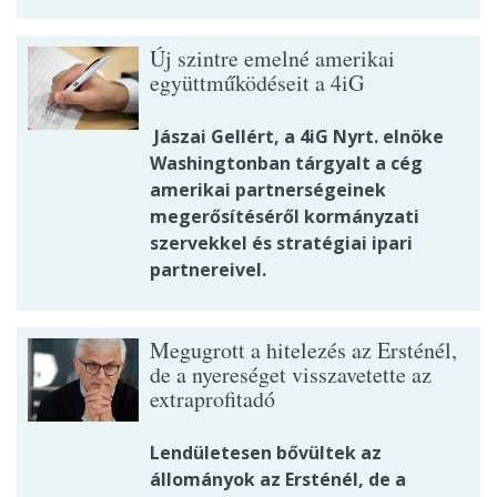
Új szintre emelné amerikai
együttműködéseit a 4iG
Jászai Gellért, a 4iG Nyrt. elnöke
Washingtonban tárgyalt a cég
amerikai partnerségeinek
megerősítéséről kormányzati
szervekkel és stratégiai ipari
partnereivel.
Megugrott a hitelezés az Ersténél,
de a nyereséget visszavetette az
extraprofitadó
Lendületesen bővültek az
állományok az Ersténél, de a