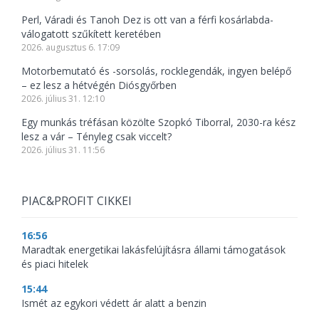
Perl, Váradi és Tanoh Dez is ott van a férfi kosárlabda-
válogatott szűkített keretében
2026. augusztus 6. 17:09
Motorbemutató és -sorsolás, rocklegendák, ingyen belépő
– ez lesz a hétvégén Diósgyőrben
2026. július 31. 12:10
Egy munkás tréfásan közölte Szopkó Tiborral, 2030-ra kész
lesz a vár – Tényleg csak viccelt?
2026. július 31. 11:56
PIAC&PROFIT CIKKEI
16:56
Maradtak energetikai lakásfelújításra állami támogatások
és piaci hitelek
15:44
Ismét az egykori védett ár alatt a benzin