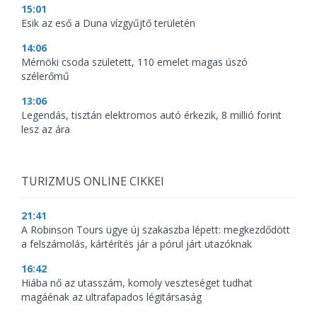
15:01
Esik az eső a Duna vízgyűjtő területén
14:06
Mérnöki csoda született, 110 emelet magas úszó
szélerőmű
13:06
Legendás, tisztán elektromos autó érkezik, 8 millió forint
lesz az ára
TURIZMUS ONLINE CIKKEI
21:41
A Robinson Tours ügye új szakaszba lépett: megkezdődött
a felszámolás, kártérítés jár a pórul járt utazóknak
16:42
Hiába nő az utasszám, komoly veszteséget tudhat
magáénak az ultrafapados légitársaság