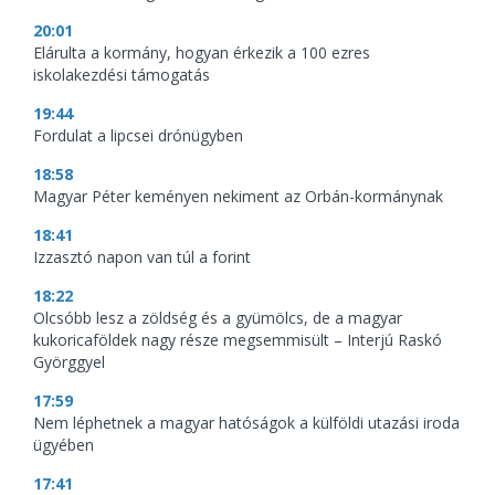
20:01
Elárulta a kormány, hogyan érkezik a 100 ezres
iskolakezdési támogatás
19:44
Fordulat a lipcsei drónügyben
18:58
Magyar Péter keményen nekiment az Orbán-kormánynak
18:41
Izzasztó napon van túl a forint
18:22
Olcsóbb lesz a zöldség és a gyümölcs, de a magyar
kukoricaföldek nagy része megsemmisült – Interjú Raskó
Györggyel
17:59
Nem léphetnek a magyar hatóságok a külföldi utazási iroda
ügyében
17:41