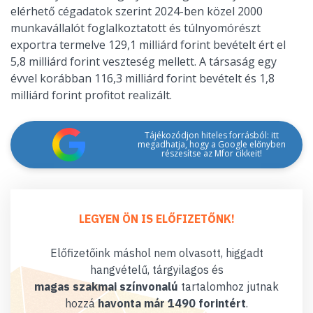
elérhető cégadatok szerint 2024-ben közel 2000
munkavállalót foglalkoztatott és túlnyomórészt
exportra termelve 129,1 milliárd forint bevételt ért el
5,8 milliárd forint veszteség mellett. A társaság egy
évvel korábban 116,3 milliárd forint bevételt és 1,8
milliárd forint profitot realizált.
Tájékozódjon hiteles forrásból: itt
megadhatja, hogy a Google előnyben
részesítse az Mfor cikkeit!
LEGYEN ÖN IS ELŐFIZETŐNK!
Előfizetőink máshol nem olvasott, higgadt
hangvételű, tárgyilagos és
magas szakmai színvonalú
tartalomhoz jutnak
hozzá
havonta már 1490 forintért
.