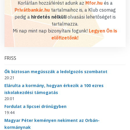
Korlátlan hozzáférést adunk az
Mfor.hu
és a
Privátbankár.hu
tartalmaihoz is, a Klub csomag
pedig a
hirdetés nélküli
olvasási lehetőséget is
tartalmazza.
Mi nap mint nap bizonyítani fogunk!
Legyen Ön is
előfizetőnk!
FRISS
Ők biztosan megússzák a ledolgozós szombatot
20:21
Elárulta a kormány, hogyan érkezik a 100 ezres
iskolakezdési támogatás
20:01
Fordulat a lipcsei drónügyben
19:44
Magyar Péter keményen nekiment az Orbán-
kormánynak