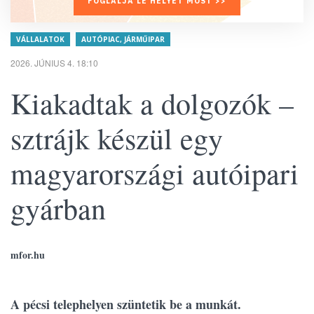
FOGLALJA LE HELYÉT MOST >>
VÁLLALATOK
AUTÓPIAC, JÁRMŰIPAR
2026. JÚNIUS 4. 18:10
Kiakadtak a dolgozók –
sztrájk készül egy
magyarországi autóipari
gyárban
mfor.hu
A pécsi telephelyen szüntetik be a munkát.