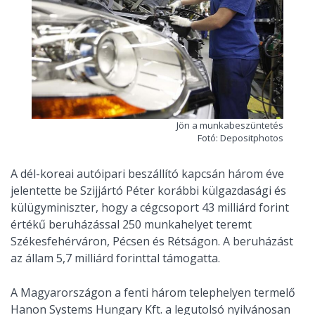
Jön a munkabeszüntetés
Fotó: Depositphotos
A dél-koreai autóipari beszállító kapcsán három éve
jelentette be Szijjártó Péter korábbi külgazdasági és
külügyminiszter, hogy a cégcsoport 43 milliárd forint
értékű beruházással 250 munkahelyet teremt
Székesfehérváron, Pécsen és Rétságon. A beruházást
az állam 5,7 milliárd forinttal támogatta.
A Magyarországon a fenti három telephelyen termelő
Hanon Systems Hungary Kft. a legutolsó nyilvánosan