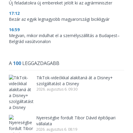
Új feladatokra új embereket jelölt ki az agrárminiszter
17:12
Bezár az egyik legnagyobb magyarországi bicikligyár
16:59
Megvan, mikor indulhat el a személyszállítás a Budapest–
Belgrád vasútvonalon
A
100
LEGGAZDAGABB
TikTok-videókkal alakítaná át a Disney+
szolgáltatást a Disney
2026. augusztus 6. 09:30
Nyereségbe fordult Tibor Dávid építőipari
vállalata
2026. augusztus 6. 08:19