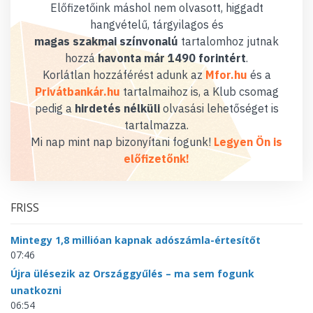
Előfizetőink máshol nem olvasott, higgadt
hangvételű, tárgyilagos és
magas szakmai színvonalú
tartalomhoz jutnak
hozzá
havonta már 1490 forintért
.
Korlátlan hozzáférést adunk az
Mfor.hu
és a
Privátbankár.hu
tartalmaihoz is, a Klub csomag
pedig a
hirdetés nélküli
olvasási lehetőséget is
tartalmazza.
Mi nap mint nap bizonyítani fogunk!
Legyen Ön is
előfizetőnk!
FRISS
Mintegy 1,8 millióan kapnak adószámla-értesítőt
07:46
Újra ülésezik az Országgyűlés – ma sem fogunk
unatkozni
06:54