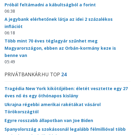
Próbál feltámadni a kábultságból a forint
06:38
A jegybank elérhetőnek látja az idei 2 százalékos
inflációt
06:18
Több mint 70 éves téglagyár szűnhet meg
Magyarországon, ebben az Orbán-kormány keze is
benne van
05:49
PRIVÁTBANKÁR.HU TOP
24
Tragédia New York kikötőjében: életét vesztette egy 27
éves nő és egy öthónapos kislány
Ukrajna régebbi amerikai rakétákat vásárol
Törökországtól
Egyre rosszabb állapotban van Joe Biden
Spanyolország a szokásosnál legalább félmillióval több