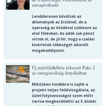
extraprofitadó
Lendületesen bővültek az
állományok az Ersténél, de a
nyereség az ötödével csökkent az
első félévben. Az adók sok pénzt
vittek el, de jó hír, hogy a csalási
kísérletek többségét sikerült
megakadályozni.
Új mérföldkőhöz érkezett Paks 2
az energiaválság árnyékában
Miközben továbbra is zajlik a
projekt teljes felülvizsgálata, az
üzletfolytonosságot szem előtt
tartva megkezdődött az 5. blokki