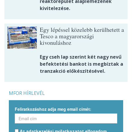
reaktorépület alaplemezének
kivitelezése.
Egy lépéssel közelebb kerülhetett a
Tesco a magyarországi
kivonuláshoz
Egy cseh lap szerint két nagy nevű
befektetési bankot is megbíztak a
tranzakció előkészítésével.
MFOR HÍRLEVÉL
Feliratkozáshoz adja meg email címét:
Az
elfogadom.
adatkezelési nyilatkozatot