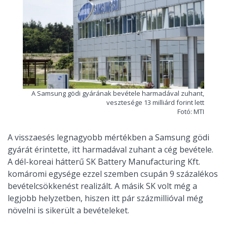
A Samsung gödi gyárának bevétele harmadával zuhant,
vesztesége 13 milliárd forint lett
Fotó: MTI
A visszaesés legnagyobb mértékben a Samsung gödi
gyárát érintette, itt harmadával zuhant a cég bevétele.
A dél-koreai hátterű SK Battery Manufacturing Kft.
komáromi egysége ezzel szemben csupán 9 százalékos
bevételcsökkenést realizált. A másik SK volt még a
legjobb helyzetben, hiszen itt pár százmillióval még
növelni is sikerült a bevételeket.