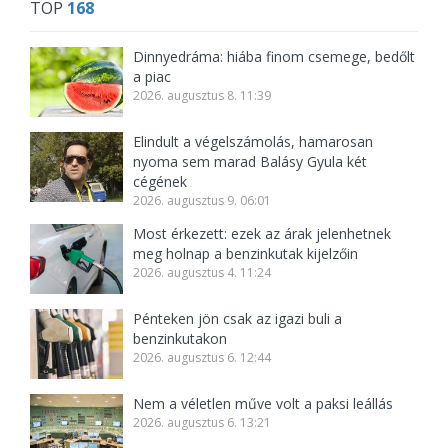
TOP
168
Dinnyedráma: hiába finom csemege, bedőlt
a piac
2026. augusztus 8. 11:39
Elindult a végelszámolás, hamarosan
nyoma sem marad Balásy Gyula két
cégének
2026. augusztus 9. 06:01
Most érkezett: ezek az árak jelenhetnek
meg holnap a benzinkutak kijelzőin
2026. augusztus 4. 11:24
Pénteken jön csak az igazi buli a
benzinkutakon
2026. augusztus 6. 12:44
Nem a véletlen műve volt a paksi leállás
2026. augusztus 6. 13:21