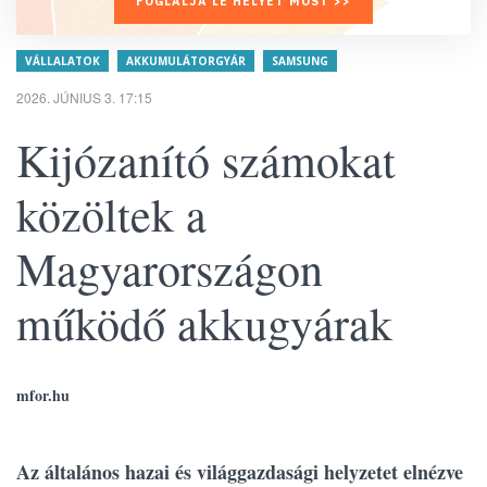
FOGLALJA LE HELYÉT MOST >>
VÁLLALATOK
AKKUMULÁTORGYÁR
SAMSUNG
2026. JÚNIUS 3. 17:15
Kijózanító számokat
közöltek a
Magyarországon
működő akkugyárak
mfor.hu
Az általános hazai és világgazdasági helyzetet elnézve