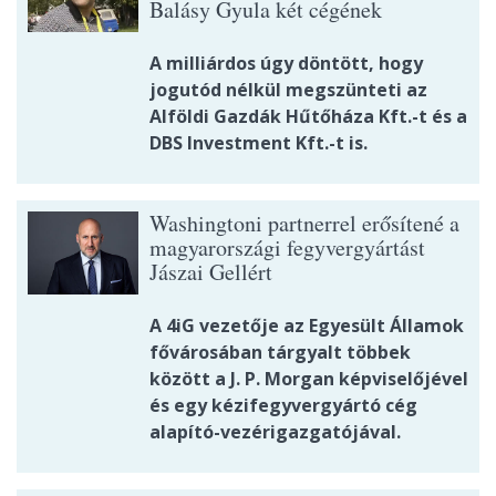
Balásy Gyula két cégének
A milliárdos úgy döntött, hogy
jogutód nélkül megszünteti az
Alföldi Gazdák Hűtőháza Kft.-t és a
DBS Investment Kft.-t is.
Washingtoni partnerrel erősítené a
magyarországi fegyvergyártást
Jászai Gellért
A 4iG vezetője az Egyesült Államok
fővárosában tárgyalt többek
között a J. P. Morgan képviselőjével
és egy kézifegyvergyártó cég
alapító-vezérigazgatójával.