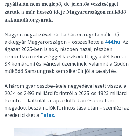
egyáltalán nem meglepő, de jelentős veszteséggel
zártak a már hosszú ideje Magyarországon működő
akkumulátorgyárak.
Nagyon negatív évet zárt a három régóta működő
akkugyár Magyarországon – összesítette a
444.hu.
Az
ágazat 2025-ben is sok, részben hazai, részben
nemzetközi nehézséggel küszködött, így a dél-koreai
SK komáromi és iváncsai üzemeinek, valamint a Gödön
működő Samsungnak sem sikerült jól a tavalyi év.
A három gyár összbevétele negyedével esett vissza, a
2024-es 2493 milliárd forintról a 2025-ös 1823 milliárd
forintra – kalkulált a lap a dollárban és euróban
megadott beszámolók forintosítása után – szemlézi az
eredeti cikket a
Telex.