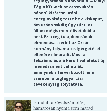
téglagyárának a kálváriája. A Mályi
Tégla Kft.-nek az orosz-ukrán
háború kitörése utáni
energiaválság tette be a kiskaput,
ám utána sokáig úgy tűnt, az
állam mégis mentőövet dobhat
neki. Ez a cég tulajdonosának
elmondása szerint az Orbán-
kormány folyamatos ígérgetései
ellenére elmaradt. Most a
felszámolás alá került vállalatot új
menedzsment veheti át,
amelynek a tervei között nem
szerepel a téglagyártási
tevékenység folytatása.
Elindult a végelszámolás,
hamarosan nyoma sem marad