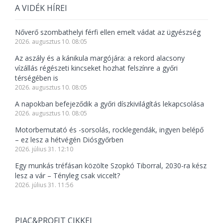
A VIDÉK HÍREI
Nőverő szombathelyi férfi ellen emelt vádat az ügyészség
2026. augusztus 10. 08:05
Az aszály és a kánikula margójára: a rekord alacsony
vízállás régészeti kincseket hozhat felszínre a győri
térségében is
2026. augusztus 10. 08:05
A napokban befejeződik a győri díszkivilágítás lekapcsolása
2026. augusztus 10. 08:05
Motorbemutató és -sorsolás, rocklegendák, ingyen belépő
– ez lesz a hétvégén Diósgyőrben
2026. július 31. 12:10
Egy munkás tréfásan közölte Szopkó Tiborral, 2030-ra kész
lesz a vár – Tényleg csak viccelt?
2026. július 31. 11:56
PIAC&PROFIT CIKKEI