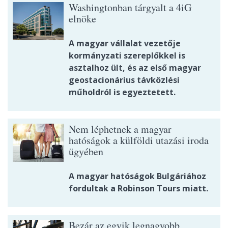
Washingtonban tárgyalt a 4iG
elnöke
A magyar vállalat vezetője
kormányzati szereplőkkel is
asztalhoz ült, és az első magyar
geostacionárius távközlési
műholdról is egyeztetett.
Nem léphetnek a magyar
hatóságok a külföldi utazási iroda
ügyében
A magyar hatóságok Bulgáriához
fordultak a Robinson Tours miatt.
Bezár az egyik legnagyobb