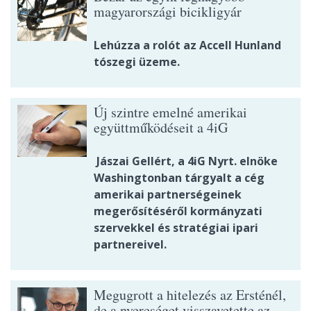
magyarországi bicikligyár
Lehúzza a rolót az Accell Hunland
tószegi üzeme.
Új szintre emelné amerikai
együttműködéseit a 4iG
Jászai Gellért, a 4iG Nyrt. elnöke
Washingtonban tárgyalt a cég
amerikai partnerségeinek
megerősítéséről kormányzati
szervekkel és stratégiai ipari
partnereivel.
Megugrott a hitelezés az Ersténél,
de a nyereséget visszavetette az