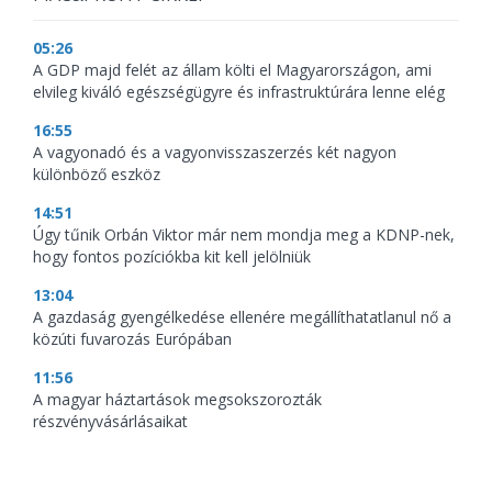
05:26
A GDP majd felét az állam költi el Magyarországon, ami
elvileg kiváló egészségügyre és infrastruktúrára lenne elég
16:55
A vagyonadó és a vagyonvisszaszerzés két nagyon
különböző eszköz
14:51
Úgy tűnik Orbán Viktor már nem mondja meg a KDNP-nek,
hogy fontos pozíciókba kit kell jelölniük
13:04
A gazdaság gyengélkedése ellenére megállíthatatlanul nő a
közúti fuvarozás Európában
11:56
A magyar háztartások megsokszorozták
részvényvásárlásaikat