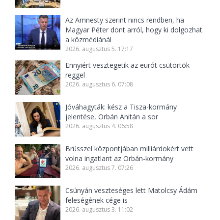
Az Amnesty szerint nincs rendben, ha
Magyar Péter dönt arról, hogy ki dolgozhat
a közmédiánál
2026. augusztus 5. 17:17
Ennyiért vesztegetik az eurót csütörtök
reggel
2026. augusztus 6. 07:08
Jóváhagyták: kész a Tisza-kormány
jelentése, Orbán Anitán a sor
2026. augusztus 4. 06:58
Brüsszel központjában milliárdokért vett
volna ingatlant az Orbán-kormány
2026. augusztus 7. 07:26
Csúnyán veszteséges lett Matolcsy Ádám
feleségének cége is
2026. augusztus 3. 11:02