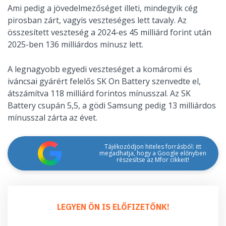
Ami pedig a jövedelmezőséget illeti, mindegyik cég
pirosban zárt, vagyis veszteséges lett tavaly. Az
összesített veszteség a 2024-es 45 milliárd forint után
2025-ben 136 milliárdos mínusz lett.
A legnagyobb egyedi veszteséget a komáromi és
iváncsai gyárért felelős SK On Battery szenvedte el,
átszámítva 118 milliárd forintos mínusszal. Az SK
Battery csupán 5,5, a gödi Samsung pedig 13 milliárdos
mínusszal zárta az évet.
Tájékozódjon hiteles forrásból: itt
megadhatja, hogy a Google előnyben
részesítse az Mfor cikkeit!
LEGYEN ÖN IS ELŐFIZETŐNK!