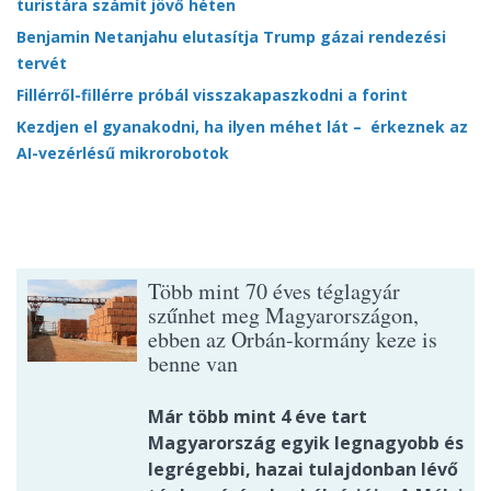
turistára számít jövő héten
Benjamin Netanjahu elutasítja Trump gázai rendezési
tervét
Fillérről-fillérre próbál visszakapaszkodni a forint
Kezdjen el gyanakodni, ha ilyen méhet lát – érkeznek az
AI-vezérlésű mikrorobotok
Több mint 70 éves téglagyár
szűnhet meg Magyarországon,
ebben az Orbán-kormány keze is
benne van
Már több mint 4 éve tart
Magyarország egyik legnagyobb és
legrégebbi, hazai tulajdonban lévő