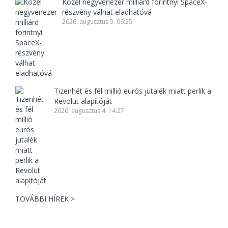
Közel negyvenezer milliárd forintnyi SpaceX-
részvény válhat eladhatóvá
2026. augusztus 5. 06:35
Tizenhét és fél millió eurós jutalék miatt perlik a
Revolut alapítóját
2026. augusztus 4. 14:27
TOVÁBBI HÍREK >