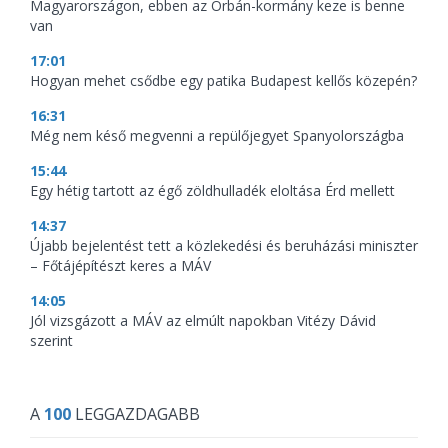
Magyarországon, ebben az Orbán-kormány keze is benne
van
17:01
Hogyan mehet csődbe egy patika Budapest kellős közepén?
16:31
Még nem késő megvenni a repülőjegyet Spanyolországba
15:44
Egy hétig tartott az égő zöldhulladék eloltása Érd mellett
14:37
Újabb bejelentést tett a közlekedési és beruházási miniszter
– Főtájépítészt keres a MÁV
14:05
Jól vizsgázott a MÁV az elmúlt napokban Vitézy Dávid
szerint
A
100
LEGGAZDAGABB