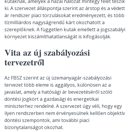
kutaknak, amelyek a hazai hálózat mintegy felét teszik
ki. A szervezet álláspontja szerint az árstop és a védett
ár rendszer piaci torzulásokat eredményezett, és több
tízmilliárdos nagyságrendű kárt okozhatott a
szereplőknek. A független kutak emellett a jogszabályi
környezet kiszámíthatatlanságát is kifogásolják.
Vita az új szabályozási
tervezetről
Az FBSZ szerint az új üzemanyagár-szabályozási
tervezet több eleme is aggályos, különösen az a
javaslat, amely a hatósági ár bevezetéséről szóló
döntési jogkört a gazdasági és energetikai
miniszterhez rendelné. A szervezet úgy véli, hogy egy
ilyen rendszerben nem érvényesülnek kellően objektív
döntési szempontok, ami további piaci
bizonytalanságot okozhat.