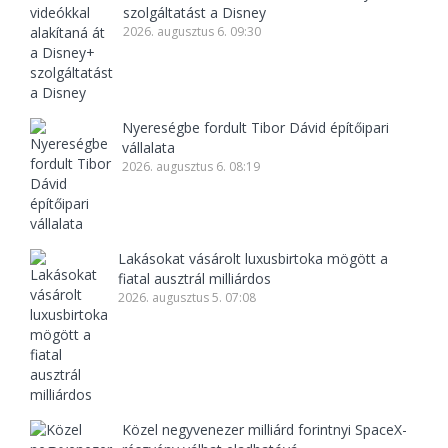
szolgáltatást a Disney
2026. augusztus 6. 09:30
Nyereségbe fordult Tibor Dávid építőipari
vállalata
2026. augusztus 6. 08:19
Lakásokat vásárolt luxusbirtoka mögött a
fiatal ausztrál milliárdos
2026. augusztus 5. 07:08
Közel negyvenezer milliárd forintnyi SpaceX-