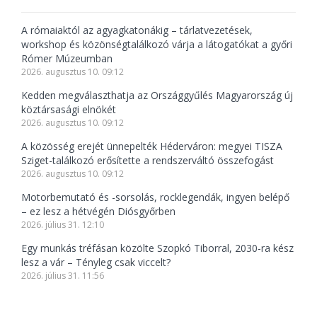
A rómaiaktól az agyagkatonákig – tárlatvezetések,
workshop és közönségtalálkozó várja a látogatókat a győri
Rómer Múzeumban
2026. augusztus 10. 09:12
Kedden megválaszthatja az Országgyűlés Magyarország új
köztársasági elnökét
2026. augusztus 10. 09:12
A közösség erejét ünnepelték Héderváron: megyei TISZA
Sziget-találkozó erősítette a rendszerváltó összefogást
2026. augusztus 10. 09:12
Motorbemutató és -sorsolás, rocklegendák, ingyen belépő
– ez lesz a hétvégén Diósgyőrben
2026. július 31. 12:10
Egy munkás tréfásan közölte Szopkó Tiborral, 2030-ra kész
lesz a vár – Tényleg csak viccelt?
2026. július 31. 11:56