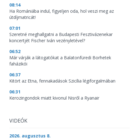
08:14
Ha Romániába indul, figyeljen oda, hol veszi meg az
útdíjmatricát!
07:01
Szeretné meghallgatni a Budapesti Fesztivázenekar
koncertjét Fischer Iván vezényletével?
06:52
Már várják a látogatókat a Balatonfüredi Borhetek
faházikói
06:37
Kitört az Etna, fennakadások Szicília légiforgalmában
06:31
Kerozingondok miatt kivonul Nisről a Ryanair
VIDEÓK
2026. augusztus 8.