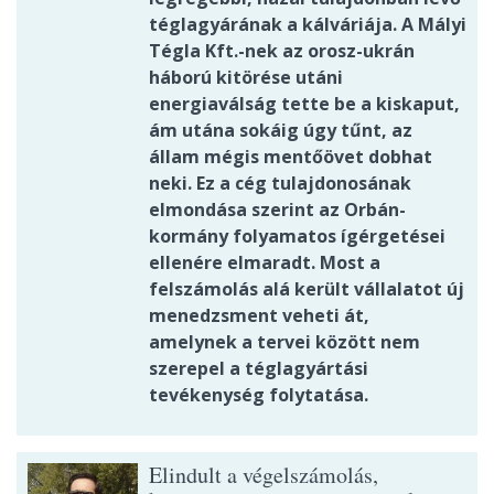
téglagyárának a kálváriája. A Mályi
Tégla Kft.-nek az orosz-ukrán
háború kitörése utáni
energiaválság tette be a kiskaput,
ám utána sokáig úgy tűnt, az
állam mégis mentőövet dobhat
neki. Ez a cég tulajdonosának
elmondása szerint az Orbán-
kormány folyamatos ígérgetései
ellenére elmaradt. Most a
felszámolás alá került vállalatot új
menedzsment veheti át,
amelynek a tervei között nem
szerepel a téglagyártási
tevékenység folytatása.
Elindult a végelszámolás,