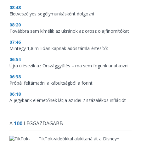
08:48
Életveszélyes segélymunkásként dolgozni
08:20
Továbbra sem kímélik az ukránok az orosz olajfinomítókat
07:46
Mintegy 1,8 millióan kapnak adószámla-értesítőt
06:54
Újra ülésezik az Országgyűlés – ma sem fogunk unatkozni
06:38
Próbál feltámadni a kábultságból a forint
06:18
A jegybank elérhetőnek látja az idei 2 százalékos inflációt
A
100
LEGGAZDAGABB
TikTok-videókkal alakítaná át a Disney+