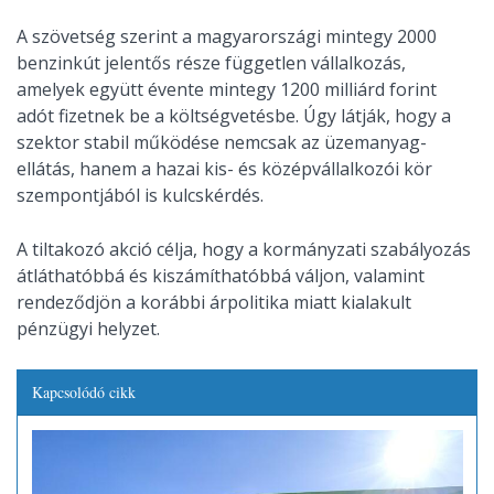
A szövetség szerint a magyarországi mintegy 2000
benzinkút jelentős része független vállalkozás,
amelyek együtt évente mintegy 1200 milliárd forint
adót fizetnek be a költségvetésbe. Úgy látják, hogy a
szektor stabil működése nemcsak az üzemanyag-
ellátás, hanem a hazai kis- és középvállalkozói kör
szempontjából is kulcskérdés.
A tiltakozó akció célja, hogy a kormányzati szabályozás
átláthatóbbá és kiszámíthatóbbá váljon, valamint
rendeződjön a korábbi árpolitika miatt kialakult
pénzügyi helyzet.
Kapcsolódó cikk