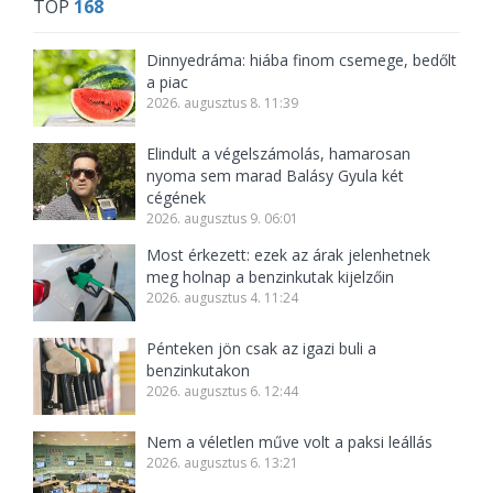
TOP
168
Dinnyedráma: hiába finom csemege, bedőlt
a piac
2026. augusztus 8. 11:39
Elindult a végelszámolás, hamarosan
nyoma sem marad Balásy Gyula két
cégének
2026. augusztus 9. 06:01
Most érkezett: ezek az árak jelenhetnek
meg holnap a benzinkutak kijelzőin
2026. augusztus 4. 11:24
Pénteken jön csak az igazi buli a
benzinkutakon
2026. augusztus 6. 12:44
Nem a véletlen műve volt a paksi leállás
2026. augusztus 6. 13:21