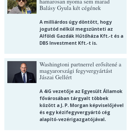
hamarosan nyoma sem marad
Balásy Gyula két cégének
A milliárdos úgy döntött, hogy
jogutód nélkül megszünteti az
Alföldi Gazdák Hűtőháza Kft.-t és a
DBS Investment Kft.-t is.
Washingtoni partnerrel erősítené a
magyarországi fegyvergyártást
Jászai Gellért
A 4iG vezetője az Egyesült Államok
fővárosában tárgyalt többek
között a J. P. Morgan képviselőjével
és egy kézifegyvergyártó cég
alapító-vezérigazgatójával.