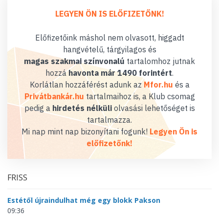
LEGYEN ÖN IS ELŐFIZETŐNK!
Előfizetőink máshol nem olvasott, higgadt
hangvételű, tárgyilagos és
magas szakmai színvonalú
tartalomhoz jutnak
hozzá
havonta már 1490 forintért
.
Korlátlan hozzáférést adunk az
Mfor.hu
és a
Privátbankár.hu
tartalmaihoz is, a Klub csomag
pedig a
hirdetés nélküli
olvasási lehetőséget is
tartalmazza.
Mi nap mint nap bizonyítani fogunk!
Legyen Ön is
előfizetőnk!
FRISS
Estétől újraindulhat még egy blokk Pakson
09:36