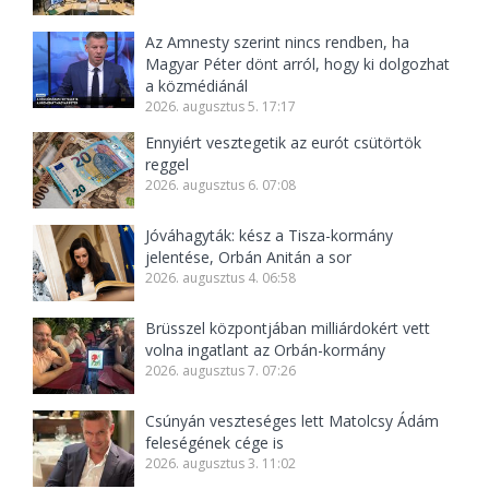
Az Amnesty szerint nincs rendben, ha
Magyar Péter dönt arról, hogy ki dolgozhat
a közmédiánál
2026. augusztus 5. 17:17
Ennyiért vesztegetik az eurót csütörtök
reggel
2026. augusztus 6. 07:08
Jóváhagyták: kész a Tisza-kormány
jelentése, Orbán Anitán a sor
2026. augusztus 4. 06:58
Brüsszel központjában milliárdokért vett
volna ingatlant az Orbán-kormány
2026. augusztus 7. 07:26
Csúnyán veszteséges lett Matolcsy Ádám
feleségének cége is
2026. augusztus 3. 11:02