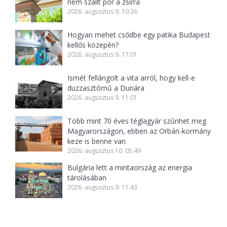
nem szállt por a zsírra
2026. augusztus 9. 10:26
Hogyan mehet csődbe egy patika Budapest
kellős közepén?
2026. augusztus 9. 17:01
Ismét fellángolt a vita arról, hogy kell-e
duzzasztómű a Dunára
2026. augusztus 9. 11:01
Több mint 70 éves téglagyár szűnhet meg
Magyarországon, ebben az Orbán-kormány
keze is benne van
2026. augusztus 10. 05:49
Bulgária lett a mintaország az energia
tárolásában
2026. augusztus 9. 11:43