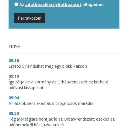
Az
elfogadom.
adatkezelési nyilatkozatot
Feliratkozom
FRISS
09:36
Estétől újraindulhat még egy blokk Pakson
09:10
Így zárja be a kormány az Orbán-rendszerhez köthető
adózási kiskapukat
09:04
A fiatalok sem akarnak olcsójánosok maradni
08:50
Tégláról téglára bontják le az Orbán-rendszert: ezektől az
adónemektől búcsúzhatunk el