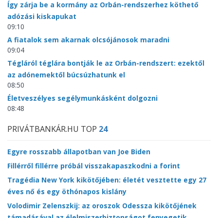
Így zárja be a kormány az Orbán-rendszerhez köthető
adózási kiskapukat
09:10
A fiatalok sem akarnak olcsójánosok maradni
09:04
Tégláról téglára bontják le az Orbán-rendszert: ezektől
az adónemektől búcsúzhatunk el
08:50
Életveszélyes segélymunkásként dolgozni
08:48
PRIVÁTBANKÁR.HU TOP
24
Egyre rosszabb állapotban van Joe Biden
Fillérről fillérre próbál visszakapaszkodni a forint
Tragédia New York kikötőjében: életét vesztette egy 27
éves nő és egy öthónapos kislány
Volodimir Zelenszkij: az oroszok Odessza kikötőjének
támadásával az élelmiszerbiztonságot fenyegetik