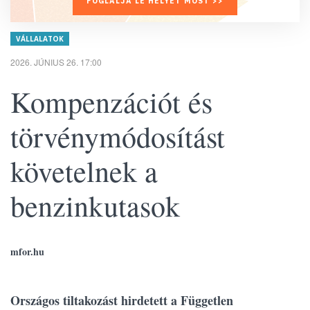
FOGLALJA LE HELYÉT MOST >>
VÁLLALATOK
2026. JÚNIUS 26. 17:00
Kompenzációt és
törvénymódosítást
követelnek a
benzinkutasok
mfor.hu
Országos tiltakozást hirdetett a Független