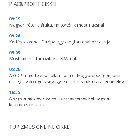
PIAC&PROFIT CIKKEI
09:39
Magyar Péter elárulta, mi történik most Paksnál
09:24
Kettészakadhat Európa egyik legfontosabb vízi útja
09:03
Most kiderül, tartozik-e a NAV-nak
05:26
A GDP majd felét az állam költi el Magyarországon, ami
elvileg kiváló egészségügyre és infrastruktúrára lenne elég
16:55
A vagyonadó és a vagyonvisszaszerzés két nagyon
különböző eszköz
TURIZMUS ONLINE CIKKEI