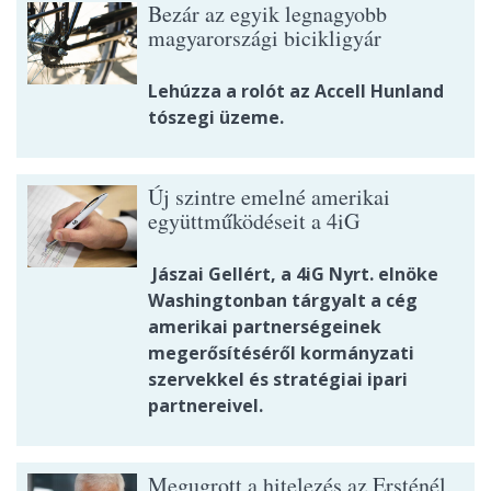
Bezár az egyik legnagyobb
magyarországi bicikligyár
Lehúzza a rolót az Accell Hunland
tószegi üzeme.
Új szintre emelné amerikai
együttműködéseit a 4iG
Jászai Gellért, a 4iG Nyrt. elnöke
Washingtonban tárgyalt a cég
amerikai partnerségeinek
megerősítéséről kormányzati
szervekkel és stratégiai ipari
partnereivel.
Megugrott a hitelezés az Ersténél,