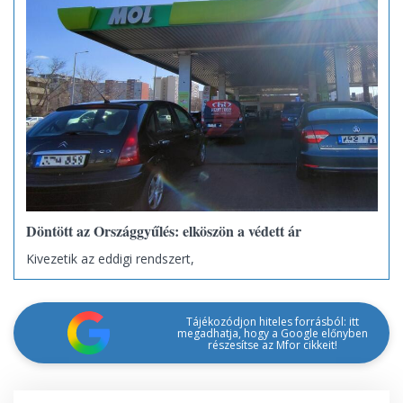
Döntött az Országgyűlés: elköszön a védett ár
Kivezetik az eddigi rendszert,
Tájékozódjon hiteles forrásból: itt
megadhatja, hogy a Google előnyben
részesítse az Mfor cikkeit!