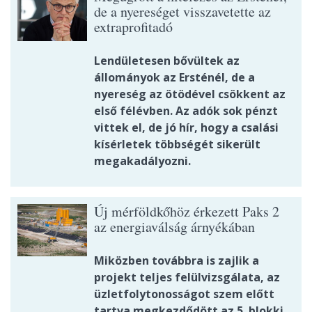
de a nyereséget visszavetette az
extraprofitadó
Lendületesen bővültek az
állományok az Ersténél, de a
nyereség az ötödével csökkent az
első félévben. Az adók sok pénzt
vittek el, de jó hír, hogy a csalási
kísérletek többségét sikerült
megakadályozni.
Új mérföldkőhöz érkezett Paks 2
az energiaválság árnyékában
Miközben továbbra is zajlik a
projekt teljes felülvizsgálata, az
üzletfolytonosságot szem előtt
tartva megkezdődött az 5. blokki