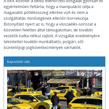
A BKK közölte: a belső ellenőrzési vizsgálat gyorsan és
egyértelműen feltárta, hogy a manipuláció célja a
magasabb pótlékösszeg elérése volt és nem a
szolgáltatás minőségének ellenőri korrekciója.
Bizonyítást nyert az is, hogy a visszaélés-sorozat a
közvetlen felettes által támogatottan, de további
vezetők tudta nélkül zajlott. A vizsgálat eredményére
tekintettel további munkáltatói, polgári, sőt
büntetőjogi jogkövetkezmények várhatók.
Kapcsolódó cikk