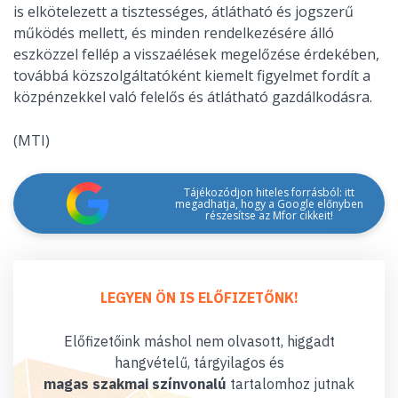
is elkötelezett a tisztességes, átlátható és jogszerű
működés mellett, és minden rendelkezésére álló
eszközzel fellép a visszaélések megelőzése érdekében,
továbbá közszolgáltatóként kiemelt figyelmet fordít a
közpénzekkel való felelős és átlátható gazdálkodásra.
(MTI)
Tájékozódjon hiteles forrásból: itt
megadhatja, hogy a Google előnyben
részesítse az Mfor cikkeit!
LEGYEN ÖN IS ELŐFIZETŐNK!
Előfizetőink máshol nem olvasott, higgadt
hangvételű, tárgyilagos és
magas szakmai színvonalú
tartalomhoz jutnak