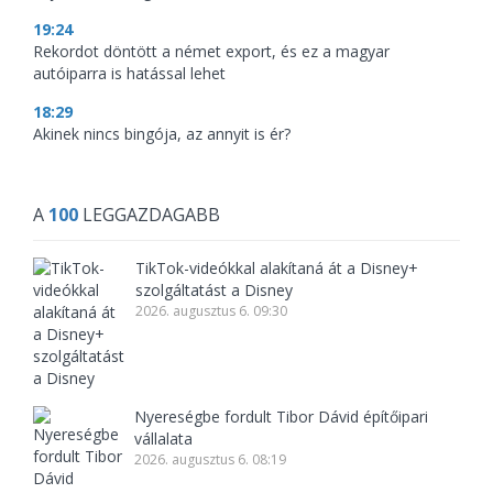
19:24
Rekordot döntött a német export, és ez a magyar
autóiparra is hatással lehet
18:29
Akinek nincs bingója, az annyit is ér?
A
100
LEGGAZDAGABB
TikTok-videókkal alakítaná át a Disney+
szolgáltatást a Disney
2026. augusztus 6. 09:30
Nyereségbe fordult Tibor Dávid építőipari
vállalata
2026. augusztus 6. 08:19