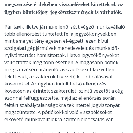
megszerzése érdekében visszaéléseket követtek el, az
ügyben büntetőjogi jogkövetkezmények is várhatók.
Pár taxi-, illetve jármű-ellenőrzést végző munkavállaló
több ellenőrzést tüntetett fel a jegyzőkönyvekben,
mint amelyet ténylegesen elvégzett, ezen kívül
szolgálati gépjárművek menetleveleit és munkaidő-
nyilvántartást hamisítottak, illetve jegyzőkönyveket
változtattak meg több esetben. A magasabb pótlék
megszerzésére irányuló visszaéléseket közvetlen
felettesük, a szakterületi vezető koordinálásával
követték el. Az ügyben indult belső ellenőrzést
követően az érintett szakterületi szintű vezetőt a cég
azonnal felfüggesztette, majd az ellenőrzés során
feltárt szabálytalanságokra tekintettel jogviszonyát
megszüntette. A pótlékokkal való visszaéléseket
elkövető munkavállalókra szintén elbocsátás vár.