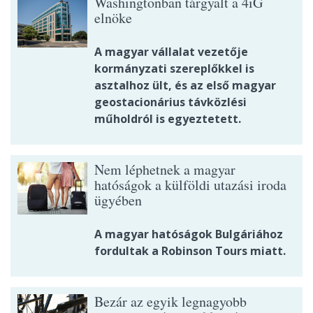
Washingtonban tárgyalt a 4iG
elnöke
A magyar vállalat vezetője
kormányzati szereplőkkel is
asztalhoz ült, és az első magyar
geostacionárius távközlési
műholdról is egyeztetett.
Nem léphetnek a magyar
hatóságok a külföldi utazási iroda
ügyében
A magyar hatóságok Bulgáriához
fordultak a Robinson Tours miatt.
Bezár az egyik legnagyobb