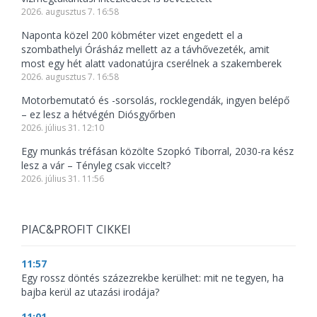
2026. augusztus 7. 16:58
Naponta közel 200 köbméter vizet engedett el a
szombathelyi Órásház mellett az a távhővezeték, amit
most egy hét alatt vadonatújra cserélnek a szakemberek
2026. augusztus 7. 16:58
Motorbemutató és -sorsolás, rocklegendák, ingyen belépő
– ez lesz a hétvégén Diósgyőrben
2026. július 31. 12:10
Egy munkás tréfásan közölte Szopkó Tiborral, 2030-ra kész
lesz a vár – Tényleg csak viccelt?
2026. július 31. 11:56
PIAC&PROFIT CIKKEI
11:57
Egy rossz döntés százezrekbe kerülhet: mit ne tegyen, ha
bajba kerül az utazási irodája?
11:01