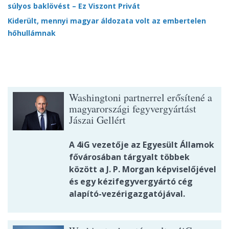
súlyos baklövést – Ez Viszont Privát
Kiderült, mennyi magyar áldozata volt az embertelen
hőhullámnak
Washingtoni partnerrel erősítené a
magyarországi fegyvergyártást
Jászai Gellért
A 4iG vezetője az Egyesült Államok
fővárosában tárgyalt többek
között a J. P. Morgan képviselőjével
és egy kézifegyvergyártó cég
alapító-vezérigazgatójával.