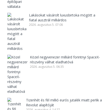
Lakásokat vásárolt luxusbirtoka mögött a
fiatal ausztrál milliárdos
2026. augusztus 5. 07:08
Közel negyvenezer milliárd forintnyi SpaceX-
részvény válhat eladhatóvá
2026. augusztus 5. 06:35
Tizenhét és fél millió eurós jutalék miatt perlik a
Revolut alapítóját
2026. augusztus 4. 14:27