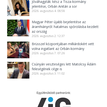
Jóváhagyták: kész a Tisza-kormány
jelentése, Orbán Anitán a sor
2026. augusztus 4. 06:58
Magyar Péter újabb bejelentése az
áramhiányról: hatalmas spórolásba kezdett
az ország
2026. augusztus 2. 12:37
Brüsszel központjában milliárdokért vett
volna ingatlant az Orbán-kormány
2026. augusztus 7. 07:26
Csúnyán veszteséges lett Matolcsy Ádám
feleségének cége is
2026. augusztus 3. 11:02
Együttműködő partnerünk: