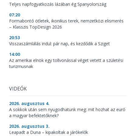
Teljes napfogyatkozás lázában ég Spanyolország
07:20
Formabontó ötletek, ikonikus terek, nemzetközi elismerés
– Klasszis TopDesign 2026
20:53
Visszaszámlálás indul: pár nap, és kezdődik a Sziget
14:00
Az amerikai elnök egy tollvonással véget vetett a születési
turizmusnak
VIDEÓK
2026. augusztus 4.
A sokkok után sem nyugodhatunk meg: mit hozhat az euró
a magyar befektetőknek?
2026. augusztus 3.
Leapadt a Duna – kipakoltak a járókelők