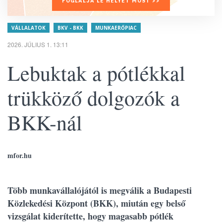
FOGLALJA LE HELYÉT MOST >>
VÁLLALATOK
BKV - BKK
MUNKAERŐPIAC
2026. JÚLIUS 1. 13:11
Lebuktak a pótlékkal
trükköző dolgozók a
BKK-nál
mfor.hu
Több munkavállalójától is megválik a Budapesti
Közlekedési Központ (BKK), miután egy belső
vizsgálat kiderítette, hogy magasabb pótlék