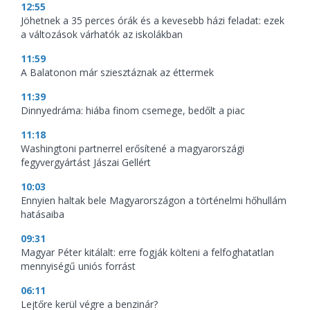
12:55
Jöhetnek a 35 perces órák és a kevesebb házi feladat: ezek
a változások várhatók az iskolákban
11:59
A Balatonon már sziesztáznak az éttermek
11:39
Dinnyedráma: hiába finom csemege, bedőlt a piac
11:18
Washingtoni partnerrel erősítené a magyarországi
fegyvergyártást Jászai Gellért
10:03
Ennyien haltak bele Magyarországon a történelmi hőhullám
hatásaiba
09:31
Magyar Péter kitálalt: erre fogják költeni a felfoghatatlan
mennyiségű uniós forrást
06:11
Lejtőre kerül végre a benzinár?