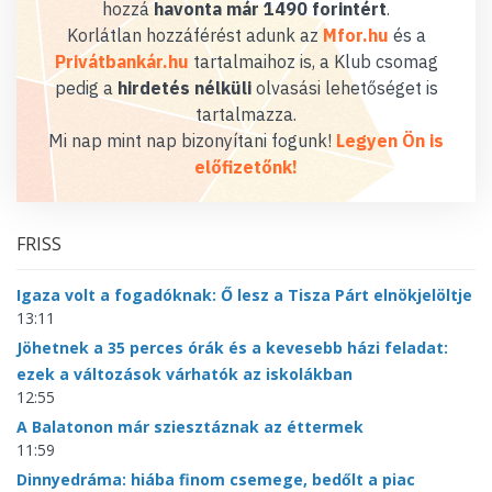
hozzá
havonta már 1490 forintért
.
Korlátlan hozzáférést adunk az
Mfor.hu
és a
Privátbankár.hu
tartalmaihoz is, a Klub csomag
pedig a
hirdetés nélküli
olvasási lehetőséget is
tartalmazza.
Mi nap mint nap bizonyítani fogunk!
Legyen Ön is
előfizetőnk!
FRISS
Igaza volt a fogadóknak: Ő lesz a Tisza Párt elnökjelöltje
13:11
Jöhetnek a 35 perces órák és a kevesebb házi feladat:
ezek a változások várhatók az iskolákban
12:55
A Balatonon már sziesztáznak az éttermek
11:59
Dinnyedráma: hiába finom csemege, bedőlt a piac