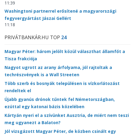
11:39
Washingtoni partnerrel erősítené a magyarországi
fegyvergyártást Jászai Gellért
11:18
PRIVÁTBANKÁR.HU TOP
24
Magyar Péter: három jelölt közül választhat államfőt a
Tisza frakciója
Nagyot ugrott az arany árfolyama, jól rajtoltak a
techrészvények is a Wall Streeten
Több szerb és bosnyák településen is vízkorlátozást
rendeltek el
Újabb gyanús drónok tűntek fel Németországban,
ezúttal egy katonai bázis közelében
Kártyán nyeri el a szívünket Ausztria, de miért nem teszi
meg ugyanezt a Balaton?
Jól vizsgázott Magyar Péter, de közben csinált egy