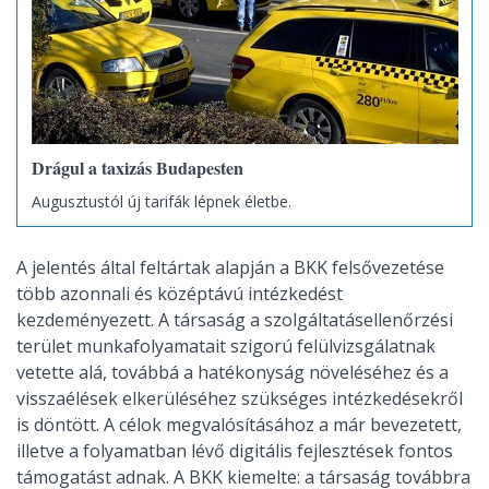
Drágul a taxizás Budapesten
Augusztustól új tarifák lépnek életbe.
A jelentés által feltártak alapján a BKK felsővezetése
több azonnali és középtávú intézkedést
kezdeményezett. A társaság a szolgáltatásellenőrzési
terület munkafolyamatait szigorú felülvizsgálatnak
vetette alá, továbbá a hatékonyság növeléséhez és a
visszaélések elkerüléséhez szükséges intézkedésekről
is döntött. A célok megvalósításához a már bevezetett,
illetve a folyamatban lévő digitális fejlesztések fontos
támogatást adnak. A BKK kiemelte: a társaság továbbra