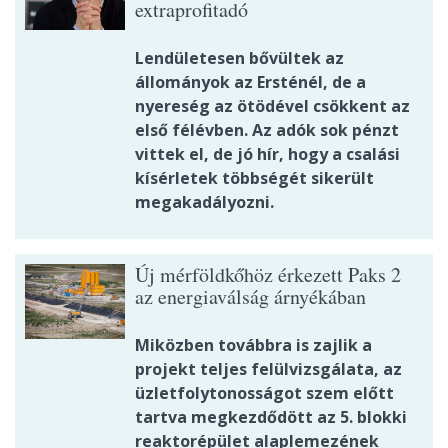
extraprofitadó
Lendületesen bővültek az
állományok az Ersténél, de a
nyereség az ötödével csökkent az
első félévben. Az adók sok pénzt
vittek el, de jó hír, hogy a csalási
kísérletek többségét sikerült
megakadályozni.
Új mérföldkőhöz érkezett Paks 2
az energiaválság árnyékában
Miközben továbbra is zajlik a
projekt teljes felülvizsgálata, az
üzletfolytonosságot szem előtt
tartva megkezdődött az 5. blokki
reaktorépület alaplemezének