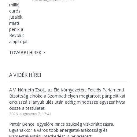
TOVÁBBI HÍREK >
A VIDÉK HÍREI
A V. Németh Zsolt, az Élő Környezetért Felelős Parlamenti
Bizottság elnöke a Szombathelyen megtartott pártpolitikai
cirkusszá silányult ülés után eddig mindössze egyszer hívta
össze a testületet
2026. augusztus 7. 17:41
Pintér Bence: egyelőre nincs szükség vízkorlátozásra,
ugyanakkor a város több energiatakarékossági és
vízmegtakarítási intézkedést is bevezetett