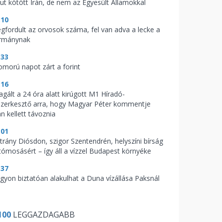
kut kötött Irán, de nem az Egyesült Államokkal
:10
gfordult az orvosok száma, fel van adva a lecke a
rmánynak
:33
omorú napot zárt a forint
:16
agált a 24 óra alatt kirúgott M1 Híradó-
szerkesztő arra, hogy Magyar Péter kommentje
n kellett távoznia
:01
trány Diósdon, szigor Szentendrén, helyszíni bírság
tómosásért – így áll a vízzel Budapest környéke
:37
gyon biztatóan alakulhat a Duna vízállása Paksnál
100
LEGGAZDAGABB