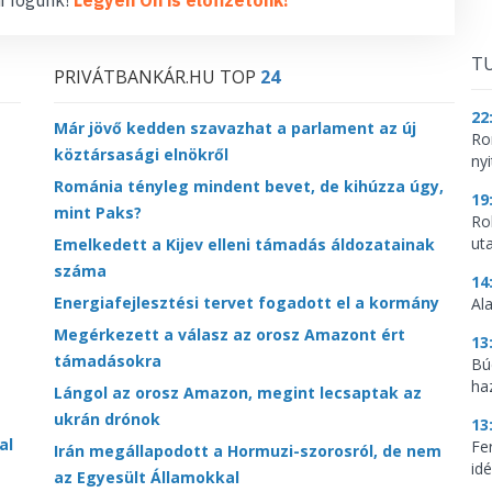
TU
PRIVÁTBANKÁR.HU TOP
24
22
Már jövő kedden szavazhat a parlament az új
Ro
köztársasági elnökről
nyi
Románia tényleg mindent bevet, de kihúzza úgy,
19
mint Paks?
Ro
ut
Emelkedett a Kijev elleni támadás áldozatainak
száma
14
Energiafejlesztési tervet fogadott el a kormány
Al
Megérkezett a válasz az orosz Amazont ért
13
támadásokra
Bú
ha
Lángol az orosz Amazon, megint lecsaptak az
ukrán drónok
13
al
Fe
Irán megállapodott a Hormuzi-szorosról, de nem
idé
az Egyesült Államokkal