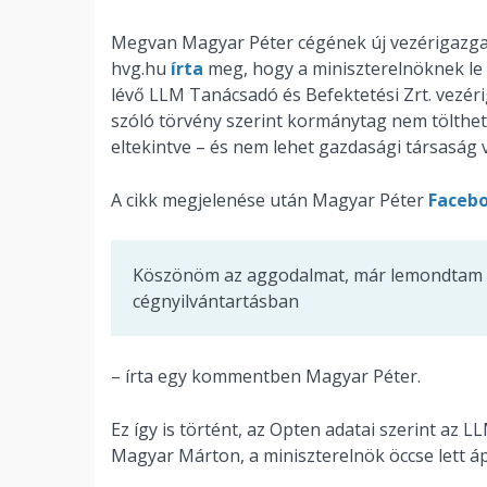
Megvan Magyar Péter cégének új vezérigazgat
hvg.hu
írta
meg, hogy a miniszterelnöknek le 
lévő LLM Tanácsadó és Befektetési Zrt. vezéri
szóló törvény szerint kormánytag nem tölthet
eltekintve – és nem lehet gazdasági társaság v
A cikk megjelenése után Magyar Péter
Faceb
Köszönöm az aggodalmat, már lemondtam err
cégnyilvántartásban
– írta egy kommentben Magyar Péter.
Ez így is történt, az Opten adatai szerint az 
Magyar Márton, a miniszterelnök öccse lett ápr