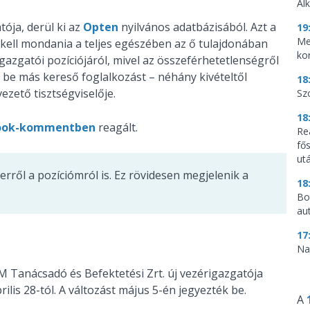
Al
ója, derül ki az
Opten
nyilvános adatbázisából. Azt a
19
Me
kell mondania a teljes egészében az ő tulajdonában
ko
gazgatói pozíciójáról, mivel az összeférhetetlenségről
 be más kereső foglalkozást – néhány kivételtől
18
ezető tisztségviselője.
Sz
18
ook-kommentben
reagált.
Re
fő
utá
ől a pozíciómról is. Ez rövidesen megjelenik a
18
Bo
au
17
Na
LLM Tanácsadó és Befektetési Zrt. új vezérigazgatója
ilis 28-tól. A változást május 5-én jegyezték be.
A