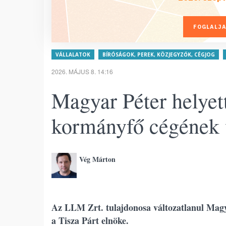
FOGLALJA
VÁLLALATOK
BÍRÓSÁGOK, PEREK, KÖZJEGYZŐK, CÉGJOG
2026. MÁJUS 8. 14:16
Magyar Péter helyett
kormányfő cégének 
Vég Márton
Az LLM Zrt. tulajdonosa változatlanul Magya
a Tisza Párt elnöke.