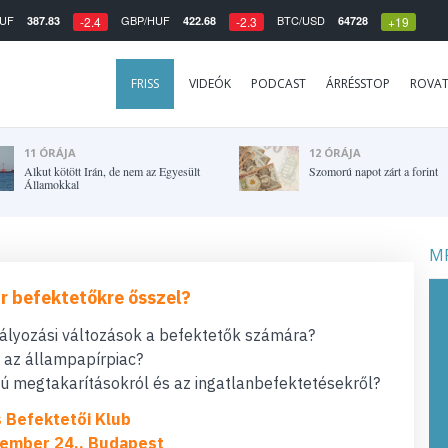
UF
GBP/HUF
BTC/USD
387.83
422.68
64728
-2.4
-2.3
+19
FRISS
VIDEÓK
PODCAST
ÁRRÉSSTOP
ROVA
11 ÓRÁJA
12 ÓRÁJA
Alkut kötött Irán, de nem az Egyesült
Szomorú napot zárt a forint
Államokkal
MF
r befektetőkre ősszel?
bályozási változások a befektetők számára?
t az állampapírpiac?
 megtakarításokról és az ingatlanbefektetésekről?
s Befektetői Klub
ember 24., Budapest