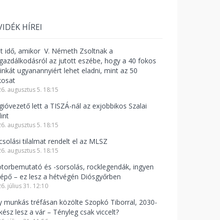
VIDÉK HÍREI
lt idő, amikor V. Németh Zsoltnak a
zgazdálkodásról az jutott eszébe, hogy a 40 fokos
linkát ugyanannyiért lehet eladni, mint az 50
kosat
6. augusztus 5. 18:15
gióvezető lett a TISZÁ-nál az exjobbikos Szalai
int
6. augusztus 5. 18:15
csolási tilalmat rendelt el az MLSZ
6. augusztus 5. 18:15
torbemutató és -sorsolás, rocklegendák, ingyen
lépő – ez lesz a hétvégén Diósgyőrben
6. július 31. 12:10
y munkás tréfásan közölte Szopkó Tiborral, 2030-
kész lesz a vár – Tényleg csak viccelt?