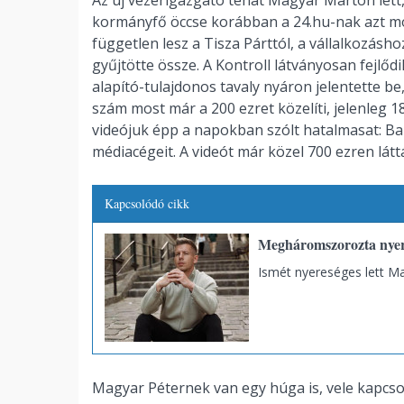
kormányfő öccse korábban a 24.hu-nak azt mon
független lesz a Tisza Párttól, a vállalkozás
gyűjtötte össze. A Kontroll látványosan fejlődi
alapító-tulajdonos tavaly nyáron jelentette b
szám most már a 200 ezret közelíti, jelenleg 1
videójuk épp a napokban szólt hatalmasat: Bal
médiacégeit. A videót már közel 700 ezren látt
Kapcsolódó cikk
Megháromszorozta nyer
Ismét nyereséges lett Ma
Magyar Péternek van egy húga is, vele kapcsol