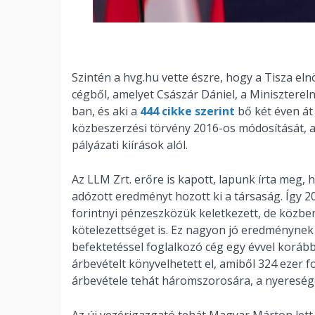
Szintén a hvg.hu vette észre, hogy a Tisza eln
cégből, amelyet Császár Dániel, a Minisztereln
ban, és aki a
444 cikke szerint
bő két éven át 
közbeszerzési törvény 2016-os módosítását, a
pályázati kiírások alól.
Az LLM Zrt. erőre is kapott, lapunk írta meg, ho
adózott eredményt hozott ki a társaság. Így 202
forintnyi pénzeszközük keletkezett, de közben 
kötelezettséget is. Ez nagyon jó eredménynek 
befektetéssel foglalkozó cég egy évvel korább
árbevételt könyvelhetett el, amiből 324 ezer f
árbevétele tehát háromszorosára, a nyereség
Az új vezérigazgató tehát Magyar Márton lett, 