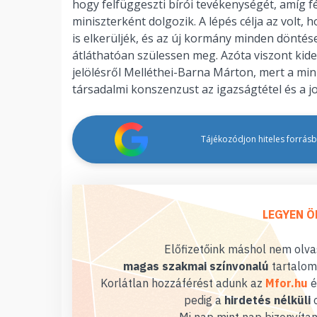
hogy felfüggeszti bírói tevékenységét, amíg 
miniszterként dolgozik. A lépés célja az volt
is elkerüljék, és az új kormány minden döntés
átláthatóan szülessen meg. Azóta viszont kide
jelölésről Melléthei-Barna Márton, mert a min
társadalmi konszenzust az igazságtétel és a j
Tájékozódjon hiteles forrásbó
LEGYEN Ö
Előfizetőink máshol nem olvas
magas szakmai színvonalú
tartalom
Korlátlan hozzáférést adunk az
Mfor.hu
é
pedig a
hirdetés nélküli
o
Mi nap mint nap bizonyítan