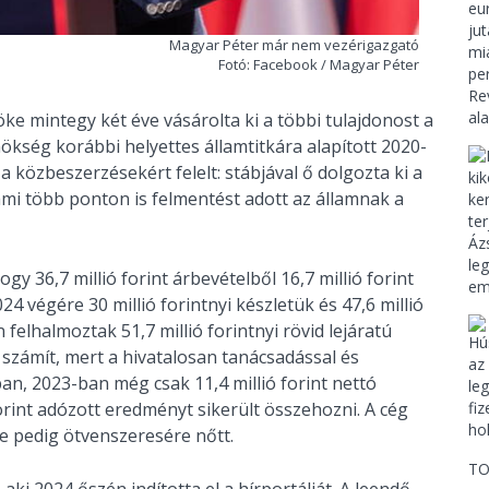
Magyar Péter már nem vezérigazgató
Fotó: Facebook / Magyar Péter
öke mintegy két éve vásárolta ki a többi tulajdonost a
ökség korábbi helyettes államtitkára alapított 2020-
a közbeszerzésekért felelt: stábjával ő dolgozta ki a
mi több ponton is felmentést adott az államnak a
gy 36,7 millió forint árbevételből 16,7 millió forint
4 végére 30 millió forintnyi készletük és 47,6 millió
felhalmoztak 51,7 millió forintnyi rövid lejáratú
számít, mert a hivatalosan tanácsadással és
an, 2023-ban még csak 11,4 millió forint nettó
orint adózott eredményt sikerült összehozni. A cég
e pedig ötvenszeresére nőtt.
TO
aki 2024 őszén indította el a hírportálját. A leendő