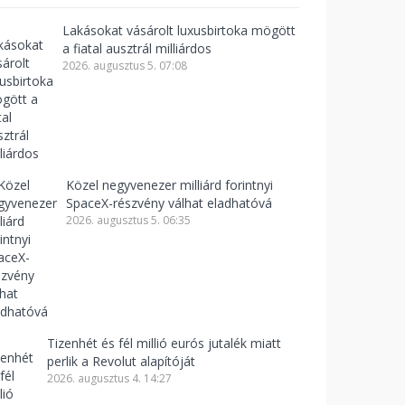
Lakásokat vásárolt luxusbirtoka mögött
a fiatal ausztrál milliárdos
2026. augusztus 5. 07:08
Közel negyvenezer milliárd forintnyi
SpaceX-részvény válhat eladhatóvá
2026. augusztus 5. 06:35
Tizenhét és fél millió eurós jutalék miatt
perlik a Revolut alapítóját
2026. augusztus 4. 14:27