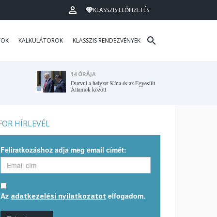
KLASSZIS ELŐFIZETÉS
TOK
KALKULÁTOROK
KLASSZIS RENDEZVÉNYEK
14 ÓRÁJA
Durvul a helyzet Kína és az Egyesült
Államok között
OR HÍRLEVÉL
Feliratkozáshoz adja meg email címét:
Az
elfogadom.
adatkezelési nyilatkozatot