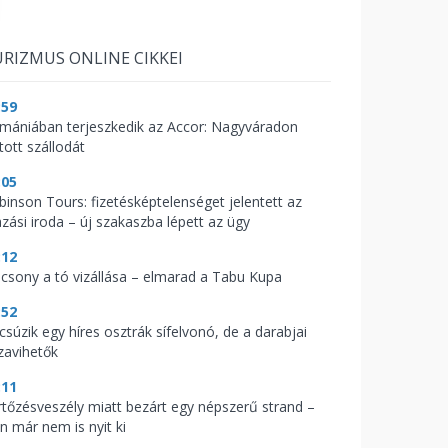
RIZMUS ONLINE CIKKEI
:59
mániában terjeszkedik az Accor: Nagyváradon
tott szállodát
:05
binson Tours: fizetésképtelenséget jelentett az
azási iroda – új szakaszba lépett az ügy
:12
acsony a tó vizállása – elmarad a Tabu Kupa
:52
csúzik egy híres osztrák sífelvonó, de a darabjai
zavihetők
:11
rtőzésveszély miatt bezárt egy népszerű strand –
n már nem is nyit ki