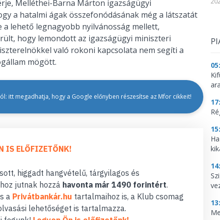
202
férje, Melléthei-Barna Márton igazságügyi
, hogy a hatalmi ágak összefonódásának még a látszatát
e a lehető legnagyobb nyilvánosság mellett,
rült, hogy lemondott az igazságügyi miniszteri
PI
iszterelnökkel való rokoni kapcsolata nem segíti a
ogállam mögött.
05
Ki
ar
l: itt megadhatja, hogy a Google előnyben részesítse az Mfor cikkeit!
17
Ré
15
Ha
N IS ELŐFIZETŐNK!
kik
14
ott, higgadt hangvételű, tárgyilagos és
Szi
hoz jutnak hozzá
havonta már 1490 forintért
.
ve
s a
Privátbankár.hu
tartalmaihoz is, a Klub csomag
13
lvasási lehetőséget is tartalmazza.
Me
i fogunk!
Legyen Ön is előfizetőnk!