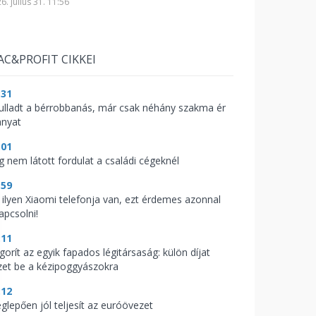
6. július 31. 11:56
AC&PROFIT CIKKEI
:31
fulladt a bérrobbanás, már csak néhány szakma ér
anyat
:01
g nem látott fordulat a családi cégeknél
:59
 ilyen Xiaomi telefonja van, ezt érdemes azonnal
apcsolni!
:11
gorít az egyik fapados légitársaság: külön díjat
zet be a kézipoggyászokra
:12
glepően jól teljesít az euróövezet