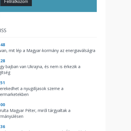
Feliratkozom
ISS
:48
t van, mit lép a Magyar-kormány az energiaválságra
:28
gy bajban van Ukrajna, és nem is érkezik a
gítség
:51
kerekedhet a nyugdíjasok szeme a
permarketekben
:00
árulta Magyar Péter, miről tárgyaltak a
rmányülésen
:36