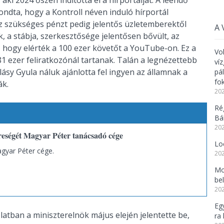
dta, hogy a Kontroll néven induló hírportál
hoz szükséges pénzt pedig jelentős üzletemberektől
A 
k, a stábja, szerkesztősége jelentősen bővült, az
e, hogy elérték a 100 ezer követőt a YouTube-on. Ez a
Vo
81 ezer feliratkozónál tartanak. Talán a legnézettebb
ví
ásy Gyula náluk ajánlotta fel ingyen az államnak a
pá
fo
ák.
202
Ré
Bál
202
eségét Magyar Péter tanácsadó cége
Lo
gyar Péter cége.
202
Mo
be
202
Eg
atban a miniszterelnök május elején jelentette be,
ra 