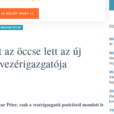
 LE HELYÉT MOST >>
FR
MAGYAR PÉTER
06
It
 az öccse lett az új
06
Na
vezérigazgatója
se
05
Ki
hi
20
El
ko
r Péter, csak a vezérigazgatói pozícióról mondott le
19