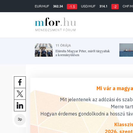
EUR/HUF
USD/HUF
CHF/H
362.34
314.1
-1.5
-2
11 ÓRÁJA
Elárulta Magyar Péter, miről tárgyaltak
a kormányülésen
Mi vár a magya
Mit jelentenek az adózási és sza
Merre tar
Hogyan érdemes gondolkodni a hosszú távú
3p
Klasszi
2026. szept