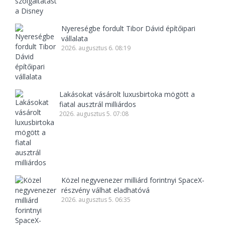
Nyereségbe fordult Tibor Dávid építőipari
vállalata
2026. augusztus 6. 08:19
Lakásokat vásárolt luxusbirtoka mögött a
fiatal ausztrál milliárdos
2026. augusztus 5. 07:08
Közel negyvenezer milliárd forintnyi SpaceX-
részvény válhat eladhatóvá
2026. augusztus 5. 06:35