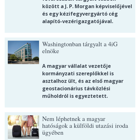
között a J. P. Morgan képviselőjével
és egy kézifegyvergyártó cég
alapító-vezérigazgatójával.
Washingtonban tárgyalt a 4iG
elnöke
A magyar vállalat vezetője
kormányzati szereplőkkel is
asztalhoz ült, és az első magyar
geostacionárius távközlési
műholdról is egyeztetett.
Nem léphetnek a magyar
hatóságok a külföldi utazási iroda
ügyében