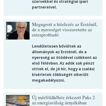
szervekkel és stratégiai ipari
partnereivel.
Megugrott a hitelezés az Ersténél,
de a nyereséget visszavetette az
extraprofitadó
Lendületesen bővültek az
állományok az Ersténél, de a
nyereség az ötödével csökkent az
első félévben. Az adók sok pénzt
vittek el, de jó hír, hogy a csalási
kísérletek többségét sikerült
megakadályozni.
Új mérföldkőhöz érkezett Paks 2
az energiaválság árnyékában