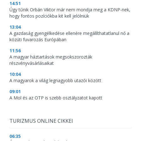
14:51
Úgy tűnik Orbán Viktor már nem mondja meg a KDNP-nek,
hogy fontos pozíciókba kit kell jelölniük
13:04
A gazdaság gyengélkedése ellenére megállíthatatlanul nő a
közúti fuvarozás Európában
11:56
A magyar háztartások megsokszorozták
részvényvásárlásaikat
10:04
A magyarok a világ legnagyobb utazói között
09:01
A Mol és az OTP is szebb osztályzatot kapott
TURIZMUS ONLINE CIKKEI
06:35