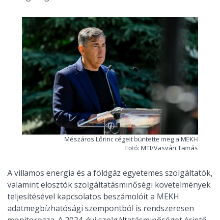
Mészáros Lőrinc cégeit büntette meg a MEKH
Fotó: MTI/Vasvári Tamás
A villamos energia és a földgáz egyetemes szolgáltatók,
valamint elosztók szolgáltatásminőségi követelmények
teljesítésével kapcsolatos beszámolóit a MEKH
adatmegbízhatósági szempontból is rendszeresen
monitorozza. A 2024. évi szolgáltatásminőséget érintő