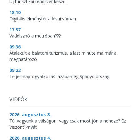
Új turisztikai rendszer készül
18:10
Digitális élménytér a lévai várban
17:37
Vaddisznó a metróban???
09:36
Átalakult a balatoni turizmus, a last minute ma már a
meghatározó
09:22
Teljes napfogyatkozás lázában ég Spanyolország
VIDEÓK
2026. augusztus 8.
Túl vagyunk a válságon, vagy csak most jön a neheze? Ez
Viszont Privát
2026. augusztus 4.