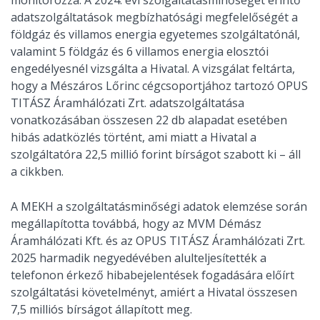
adatszolgáltatások megbízhatósági megfelelőségét a
földgáz és villamos energia egyetemes szolgáltatónál,
valamint 5 földgáz és 6 villamos energia elosztói
engedélyesnél vizsgálta a Hivatal. A vizsgálat feltárta,
hogy a Mészáros Lőrinc cégcsoportjához tartozó OPUS
TITÁSZ Áramhálózati Zrt. adatszolgáltatása
vonatkozásában összesen 22 db alapadat esetében
hibás adatközlés történt, ami miatt a Hivatal a
szolgáltatóra 22,5 millió forint bírságot szabott ki – áll
a cikkben.
A MEKH a szolgáltatásminőségi adatok elemzése során
megállapította továbbá, hogy az MVM Démász
Áramhálózati Kft. és az OPUS TITÁSZ Áramhálózati Zrt.
2025 harmadik negyedévében alulteljesítették a
telefonon érkező hibabejelentések fogadására előírt
szolgáltatási követelményt, amiért a Hivatal összesen
7,5 milliós bírságot állapított meg.