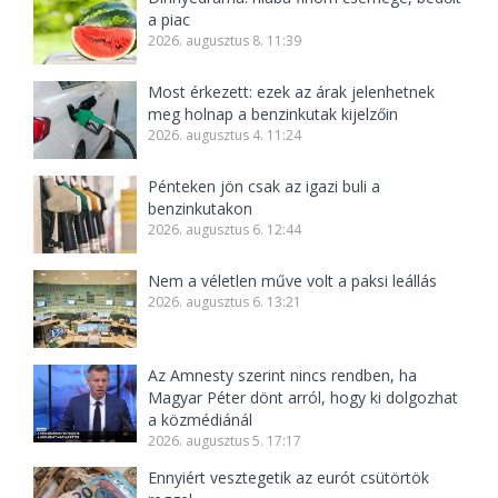
a piac
2026. augusztus 8. 11:39
Most érkezett: ezek az árak jelenhetnek
meg holnap a benzinkutak kijelzőin
2026. augusztus 4. 11:24
Pénteken jön csak az igazi buli a
benzinkutakon
2026. augusztus 6. 12:44
Nem a véletlen műve volt a paksi leállás
2026. augusztus 6. 13:21
Az Amnesty szerint nincs rendben, ha
Magyar Péter dönt arról, hogy ki dolgozhat
a közmédiánál
2026. augusztus 5. 17:17
Ennyiért vesztegetik az eurót csütörtök