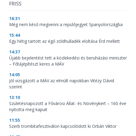
FRISS
16:31
Még nem késő megvenni a repülőjegyet Spanyolországba
15:44
Egy hétig tartott az égő zöldhulladék eloltása Érd mellett
14:37
Újabb bejelentést tett a közlekedési és beruházási miniszter
– Főtájépítészt keres a MÁV
14:05
Jól vizsgázott a MÁV az elmúlt napokban Vitézy Dávid
szerint
13:10
Születésnapozott a Fővárosi Állat- és Növénykert – 160 éve
nyitotta meg kapuit
11:55
Szerb trombitafesztiválon kapcsolódott ki Orbán Viktor