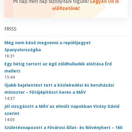
Mi nap mint nap bizonyítani fogunk!
Legyen Ön is
előfizetőnk!
FRISS
Még nem késő megvenni a repülőjegyet
Spanyolországba
16:31
Egy hétig tartott az égő zöldhulladék eloltása Érd
mellett
15:44
Újabb bejelentést tett a közlekedési és beruházási
miniszter – Főtájépítészt keres a MÁV
14:37
Jól vizsgázott a MÁV az elmúlt napokban Vitézy Dávid
szerint
14:05
Születésnapozott a Fővárosi Állat- és Növénykert – 160