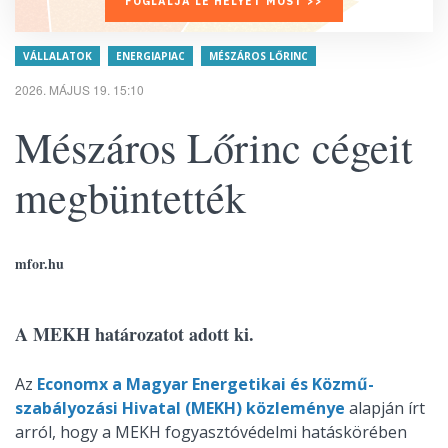
FOGLALJA LE HELYÉT MOST >>
VÁLLALATOK
ENERGIAPIAC
MÉSZÁROS LŐRINC
2026. MÁJUS 19. 15:10
Mészáros Lőrinc cégeit
megbüntették
mfor.hu
A MEKH határozatot adott ki.
Az
Economx a Magyar Energetikai és Közmű-
szabályozási Hivatal (MEKH) közleménye
alapján írt
arról, hogy a MEKH fogyasztóvédelmi hatáskörében