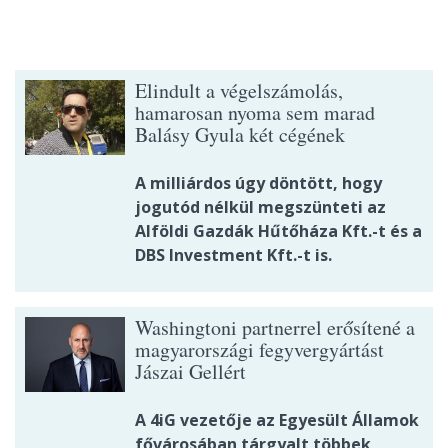
Elindult a végelszámolás,
hamarosan nyoma sem marad
Balásy Gyula két cégének
A milliárdos úgy döntött, hogy
jogutód nélkül megszünteti az
Alföldi Gazdák Hűtőháza Kft.-t és a
DBS Investment Kft.-t is.
Washingtoni partnerrel erősítené a
magyarországi fegyvergyártást
Jászai Gellért
A 4iG vezetője az Egyesült Államok
fővárosában tárgyalt többek