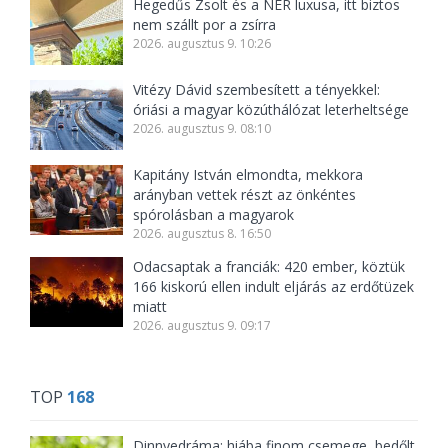
Hegedűs Zsolt és a NER luxusa, itt biztos
nem szállt por a zsírra
2026. augusztus 9. 10:26
Vitézy Dávid szembesített a tényekkel:
óriási a magyar közúthálózat leterheltsége
2026. augusztus 9. 08:10
Kapitány István elmondta, mekkora
arányban vettek részt az önkéntes
spórolásban a magyarok
2026. augusztus 8. 16:50
Odacsaptak a franciák: 420 ember, köztük
166 kiskorú ellen indult eljárás az erdőtüzek
miatt
2026. augusztus 9. 09:17
TOP
168
Dinnyedráma: hiába finom csemege, bedőlt