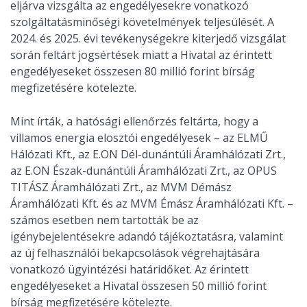
eljárva vizsgálta az engedélyesekre vonatkozó
szolgáltatásminőségi követelmények teljesülését. A
2024. és 2025. évi tevékenységekre kiterjedő vizsgálat
során feltárt jogsértések miatt a Hivatal az érintett
engedélyeseket összesen 80 millió forint bírság
megfizetésére kötelezte.
Mint írták, a hatósági ellenőrzés feltárta, hogy a
villamos energia elosztói engedélyesek – az ELMŰ
Hálózati Kft., az E.ON Dél-dunántúli Áramhálózati Zrt.,
az E.ON Észak-dunántúli Áramhálózati Zrt., az OPUS
TITÁSZ Áramhálózati Zrt., az MVM Démász
Áramhálózati Kft. és az MVM Émász Áramhálózati Kft. –
számos esetben nem tartották be az
igénybejelentésekre adandó tájékoztatásra, valamint
az új felhasználói bekapcsolások végrehajtására
vonatkozó ügyintézési határidőket. Az érintett
engedélyeseket a Hivatal összesen 50 millió forint
bírság megfizetésére kötelezte.