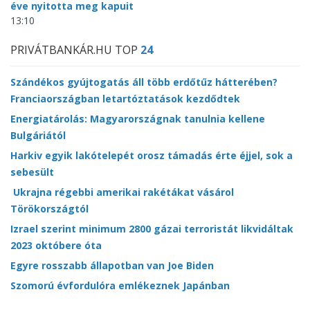
éve nyitotta meg kapuit
13:10
PRIVÁTBANKÁR.HU TOP
24
Szándékos gyújtogatás áll több erdőtűz hátterében?
Franciaországban letartóztatások kezdődtek
Energiatárolás: Magyarországnak tanulnia kellene
Bulgáriától
Harkiv egyik lakótelepét orosz támadás érte éjjel, sok a
sebesült
Ukrajna régebbi amerikai rakétákat vásárol
Törökországtól
Izrael szerint minimum 2800 gázai terroristát likvidáltak
2023 októbere óta
Egyre rosszabb állapotban van Joe Biden
Szomorú évfordulóra emlékeznek Japánban