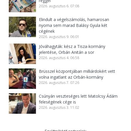
reggel
2026. augusztus 6. 07:08
Elindult a végelszámolás, hamarosan
nyoma sem marad Balásy Gyula két
cégének
2026. augusztus 9. 06:01
Jóváhagyták: kész a Tisza-kormány
jelentése, Orbán Anitán a sor
2026. augusztus 4. 06:58
Brüsszel központjában milliárdokért vett
volna ingatlant az Orbán-kormány
2026. augusztus 7. 07:26
Csúnyán veszteséges lett Matolcsy Ádám
feleségének cége is
2026. augusztus 3. 11:02
Együttműködő partnerünk: