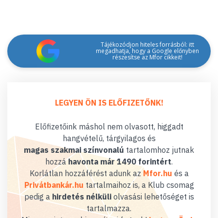
Tájékozódjon hiteles forrásból: itt
megadhatja, hogy a Google előnyben
részesítse az Mfor cikkeit!
LEGYEN ÖN IS ELŐFIZETŐNK!
Előfizetőink máshol nem olvasott, higgadt
hangvételű, tárgyilagos és
magas szakmai színvonalú
tartalomhoz jutnak
hozzá
havonta már 1490 forintért
.
Korlátlan hozzáférést adunk az
Mfor.hu
és a
Privátbankár.hu
tartalmaihoz is, a Klub csomag
pedig a
hirdetés nélküli
olvasási lehetőséget is
tartalmazza.