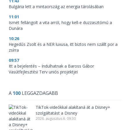
11:43
Bulgária lett a mintaország az energia tárolásában
11:01
Ismét fellángolt a vita arról, hogy kell-e duzzasztómű a
Dunára
10:26
Hegedűs Zsolt és a NER luxusa, itt biztos nem szállt por a
zsírra
09:57
Itt a bejelentés – Indulhatnak a Baross Gábor
Vasútfejlesztési Terv uniós projektjei
A
100
LEGGAZDAGABB
TikTok-videókkal alakítaná át a Disney+
szolgáltatást a Disney
2026. augusztus 6. 09:30