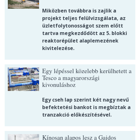
Miközben továbbra is zajlik a
projekt teljes felülvizsgálata, az
üzletfolytonosságot szem előtt
tartva megkezdődött az 5. blokki
reaktorépület alaplemezének
kivitelezése.
Egy lépéssel közelebb kerülhetett a
Tesco a magyarországi
kivonuláshoz
Egy cseh lap szerint két nagy nevű
befektetési bankot is megbíztak a
tranzakció előkészítésével.
Kínosan alapos lesz a Gajdos