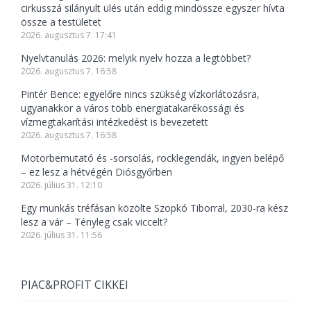
cirkusszá silányult ülés után eddig mindössze egyszer hívta
össze a testületet
2026. augusztus 7. 17:41
Nyelvtanulás 2026: melyik nyelv hozza a legtöbbet?
2026. augusztus 7. 16:58
Pintér Bence: egyelőre nincs szükség vízkorlátozásra,
ugyanakkor a város több energiatakarékossági és
vízmegtakarítási intézkedést is bevezetett
2026. augusztus 7. 16:58
Motorbemutató és -sorsolás, rocklegendák, ingyen belépő
– ez lesz a hétvégén Diósgyőrben
2026. július 31. 12:10
Egy munkás tréfásan közölte Szopkó Tiborral, 2030-ra kész
lesz a vár – Tényleg csak viccelt?
2026. július 31. 11:56
PIAC&PROFIT CIKKEI