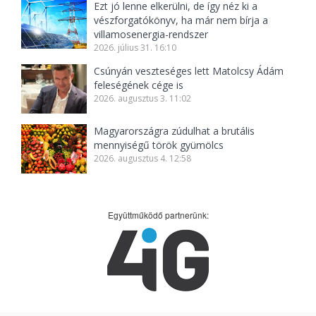
Ezt jó lenne elkerülni, de így néz ki a
vészforgatókönyv, ha már nem bírja a
villamosenergia-rendszer
2026. július 31. 16:10
Csúnyán veszteséges lett Matolcsy Ádám
feleségének cége is
2026. augusztus 3. 11:02
Magyarországra zúdulhat a brutális
mennyiségű török gyümölcs
2026. augusztus 4. 12:58
Együttműködő partnerünk: