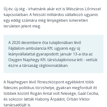
Új év, új cég - írhatnánk akár ezt is Mészáros Lőrinccel
kapcsolatban. A felcsúti milliárdos vállalkozó ugyanis
egy eddig számára még lényegében ismeretlen
területen jelent meg.
A 2020 decembere óta tulajdonában lévő
Fájdalom-ambulancia Kft. ugyanis egy új
leányvállalattal gyarapodott: január 13-a óta az
Oxygen Naphegy Kft. társtulajdonosa lett - vettük
észre a társaság cégkivonatában.
A Naphegyen lévő fitneszközpont egyébként több
fideszes politikus törzshelye, gyakran megfordult itt
többek között Rogán Antal volt felesége, Gaál Cecília,
és sokszor látták Habony Árpádot, Orbán Viktor
tanácsadóját is.