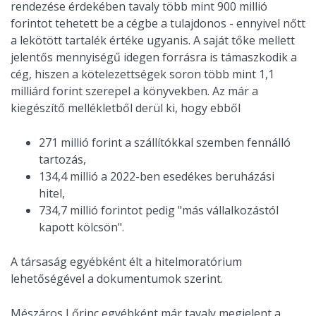
rendezése érdekében tavaly több mint 900 millió
forintot tehetett be a cégbe a tulajdonos - ennyivel nőtt
a lekötött tartalék értéke ugyanis. A saját tőke mellett
jelentős mennyiségű idegen forrásra is támaszkodik a
cég, hiszen a kötelezettségek soron több mint 1,1
milliárd forint szerepel a könyvekben. Az már a
kiegészítő mellékletből derül ki, hogy ebből
271 millió forint a szállítókkal szemben fennálló
tartozás,
134,4 millió a 2022-ben esedékes beruházási
hitel,
734,7 millió forintot pedig "más vállalkozástól
kapott kölcsön".
A társaság egyébként élt a hitelmoratórium
lehetőségével a dokumentumok szerint.
Mészáros Lőrinc egyébként már tavaly megjelent a