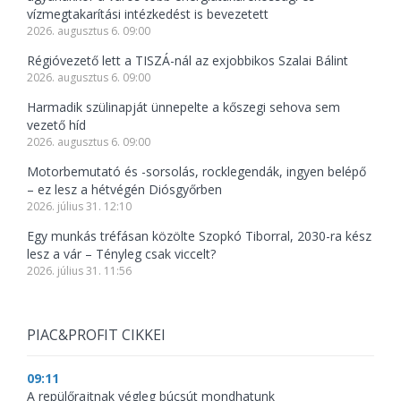
vízmegtakarítási intézkedést is bevezetett
2026. augusztus 6. 09:00
Régióvezető lett a TISZÁ-nál az exjobbikos Szalai Bálint
2026. augusztus 6. 09:00
Harmadik szülinapját ünnepelte a kőszegi sehova sem
vezető híd
2026. augusztus 6. 09:00
Motorbemutató és -sorsolás, rocklegendák, ingyen belépő
– ez lesz a hétvégén Diósgyőrben
2026. július 31. 12:10
Egy munkás tréfásan közölte Szopkó Tiborral, 2030-ra kész
lesz a vár – Tényleg csak viccelt?
2026. július 31. 11:56
PIAC&PROFIT CIKKEI
09:11
A repülőrajtnak végleg búcsút mondhatunk