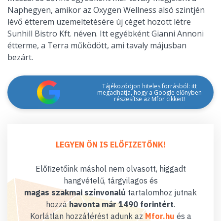
Naphegyen, amikor az Oxygen Wellness alsó szintjén
lévő étterem üzemeltetésére új céget hozott létre
Sunhill Bistro Kft. néven. Itt egyébként Gianni Annoni
étterme, a Terra működött, ami tavaly májusban
bezárt.
Tájékozódjon hiteles forrásból: itt
megadhatja, hogy a Google előnyben
részesítse az Mfor cikkeit!
LEGYEN ÖN IS ELŐFIZETŐNK!
Előfizetőink máshol nem olvasott, higgadt
hangvételű, tárgyilagos és
magas szakmai színvonalú
tartalomhoz jutnak
hozzá
havonta már 1490 forintért
.
Korlátlan hozzáférést adunk az
Mfor.hu
és a