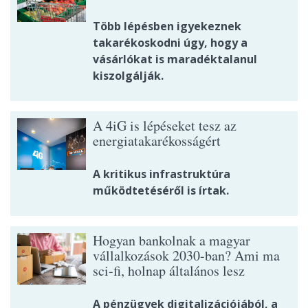
Több lépésben igyekeznek
takarékoskodni úgy, hogy a
vásárlókat is maradéktalanul
kiszolgálják.
A 4iG is lépéseket tesz az
energiatakarékosságért
A kritikus infrastruktúra
működtetéséről is írtak.
Hogyan bankolnak a magyar
vállalkozások 2030-ban? Ami ma
sci-fi, holnap általános lesz
A pénzügyek digitalizációjából, a