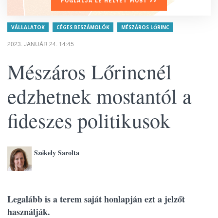
FOGLALJA LE HELYÉT MOST >>
VÁLLALATOK
CÉGES BESZÁMOLÓK
MÉSZÁROS LŐRINC
2023. JANUÁR 24. 14:45
Mészáros Lőrincnél
edzhetnek mostantól a
fideszes politikusok
Székely Sarolta
Legalább is a terem saját honlapján ezt a jelzőt
használják.