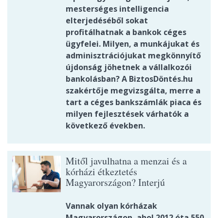
mesterséges intelligencia
elterjedéséből sokat
profitálhatnak a bankok céges
ügyfelei. Milyen, a munkájukat és
adminisztrációjukat megkönnyítő
újdonság jöhetnek a vállalkozói
bankolásban? A BiztosDöntés.hu
szakértője megvizsgálta, merre a
tart a céges bankszámlák piaca és
milyen fejlesztések várhatók a
következő években.
Mitől javulhatna a menzai és a
kórházi étkeztetés
Magyarországon? Interjú
Vannak olyan kórházak
Magyarországon, ahol 2012 óta 550