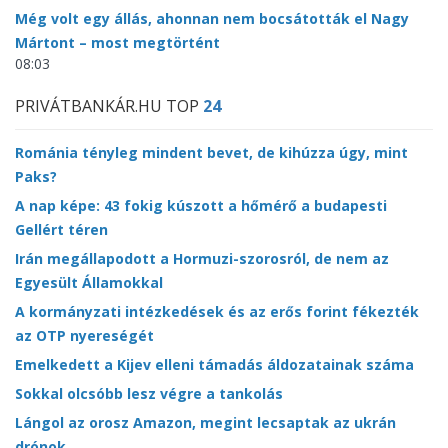
Még volt egy állás, ahonnan nem bocsátották el Nagy
Mártont – most megtörtént
08:03
PRIVÁTBANKÁR.HU TOP
24
Románia tényleg mindent bevet, de kihúzza úgy, mint
Paks?
A nap képe: 43 fokig kúszott a hőmérő a budapesti
Gellért téren
Irán megállapodott a Hormuzi-szorosról, de nem az
Egyesült Államokkal
A kormányzati intézkedések és az erős forint fékezték
az OTP nyereségét
Emelkedett a Kijev elleni támadás áldozatainak száma
Sokkal olcsóbb lesz végre a tankolás
Lángol az orosz Amazon, megint lecsaptak az ukrán
drónok