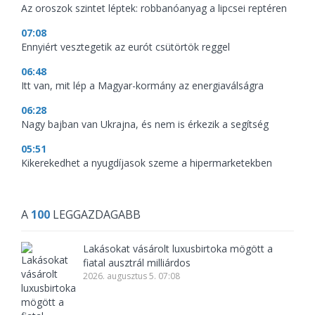
Az oroszok szintet léptek: robbanóanyag a lipcsei reptéren
07:08
Ennyiért vesztegetik az eurót csütörtök reggel
06:48
Itt van, mit lép a Magyar-kormány az energiaválságra
06:28
Nagy bajban van Ukrajna, és nem is érkezik a segítség
05:51
Kikerekedhet a nyugdíjasok szeme a hipermarketekben
A
100
LEGGAZDAGABB
Lakásokat vásárolt luxusbirtoka mögött a
fiatal ausztrál milliárdos
2026. augusztus 5. 07:08