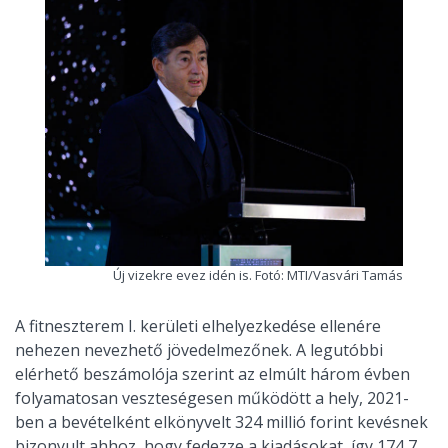
Új vizekre evez idén is. Fotó: MTI/Vasvári Tamás
A fitneszterem I. kerületi elhelyezkedése ellenére
nehezen nevezhető jövedelmezőnek. A legutóbbi
elérhető beszámolója szerint az elmúlt három évben
folyamatosan veszteségesen működött a hely, 2021-
ben a bevételként elkönyvelt 324 millió forint kevésnek
bizonyult ahhoz, hogy fedezze a kiadásokat, így 174,7