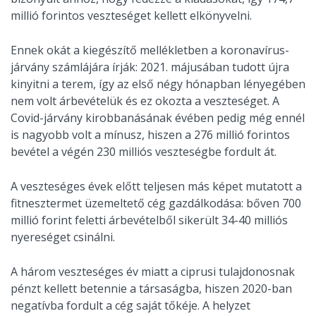
millió forintos veszteséget kellett elkönyvelni.
Ennek okát a kiegészítő mellékletben a koronavírus-
járvány számlájára írják: 2021. májusában tudott újra
kinyitni a terem, így az első négy hónapban lényegében
nem volt árbevételük és ez okozta a veszteséget. A
Covid-járvány kirobbanásának évében pedig még ennél
is nagyobb volt a mínusz, hiszen a 276 millió forintos
bevétel a végén 230 milliós veszteségbe fordult át.
A veszteséges évek előtt teljesen más képet mutatott a
fitnesztermet üzemeltető cég gazdálkodása: bőven 700
millió forint feletti árbevételből sikerült 34-40 milliós
nyereséget csinálni.
A három veszteséges év miatt a ciprusi tulajdonosnak
pénzt kellett betennie a társaságba, hiszen 2020-ban
negatívba fordult a cég saját tőkéje. A helyzet