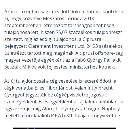
Az már a cégbíróságra leadott dokumentumokból derül
ki, hogy közvetve Mészáros Lőrinc a 2014
szeptemberében létrehozott társaságnak többségi
tulajdonosa lett, hiszen 75,07 százalékos tulajdonrészt
szerzett, míg az eddigi tulajdonos, a Ciprusra
bejegyzett Clarement Investment Ltd. 24,93 százalékos
üzletrészt tartott meg magának. A ciprusi offshore-cég
magyar vezetője egyébként az a Fabó György Pál, akit
Seszták Miklós volt fejlesztési miniszterhez kötnek.
Az új tulajdonossal a cég vezetése is lecserélődött, a
cégkivonatba Eiles Tibor Jánost, valamint Albrecht
Györgyöt jegyezték be cégképviseletre jogosult
személyekként. Eiles egyébként a Fájdalom-ambulancia
ügyvezetője, míg Albrecht György az Oxygen Naphely
mellett a törökbálinti P.E.A.G Kft. tulaja és ügyvezetője.