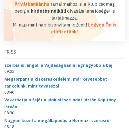
Privátbankár.hu
tartalmaihoz is, a Klub csomag
pedig a
hirdetés nélküli
olvasási lehetőséget is
tartalmazza.
Mi nap mint nap bizonyítani fogunk!
Legyen Ön is
előfizetőnk!
FRISS
Szerbia is lángol, a Vajdaságban a legnagyobb a baj
09:03
Megtorpant a kiskereskedelem, már kevesebbet
tankolunk, mint tavasszal
08:46
Vakarhatja a fejét a júniusi ipari adat láttán Kapitány
István
08:30
Nagyon közel a megállapodás a Hormuzi-szorosról
08:18