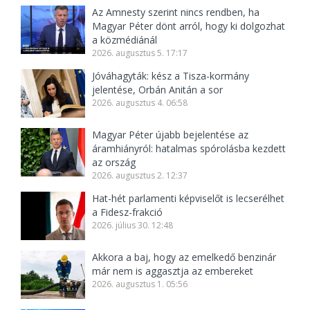
Az Amnesty szerint nincs rendben, ha
Magyar Péter dönt arról, hogy ki dolgozhat
a közmédiánál
2026. augusztus 5. 17:17
Jóváhagyták: kész a Tisza-kormány
jelentése, Orbán Anitán a sor
2026. augusztus 4. 06:58
Magyar Péter újabb bejelentése az
áramhiányról: hatalmas spórolásba kezdett
az ország
2026. augusztus 2. 12:37
Hat-hét parlamenti képviselőt is lecserélhet
a Fidesz-frakció
2026. július 30. 12:48
Akkora a baj, hogy az emelkedő benzinár
már nem is aggasztja az embereket
2026. augusztus 1. 05:56