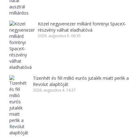
Közel negyvenezer milliárd forintnyi SpaceX-
részvény válhat eladhatóvá
2026. augusztus 5. 06:35
Tizenhét és fél millió eurós jutalék miatt perlik a
Revolut alapítóját
2026. augusztus 4. 14:27