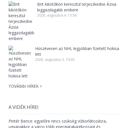
Brit kikötőkön keresztül terjeszkedne Ázsia
leggazdagabb embere
2026. augusztus 4. 13:56
Húszévesen az NHL legjobban fizetett hokisa
lett
2026. augusztus 3. 10:03
TOVÁBBI HÍREK >
A VIDÉK HÍREI
Pintér Bence: egyelőre nincs szükség vízkorlátozásra,
ugyanakkor a város több energiatakarékossági és