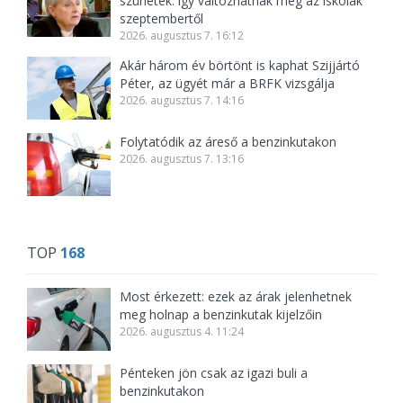
szünetek: így változhatnak meg az iskolák
szeptembertől
2026. augusztus 7. 16:12
Akár három év börtönt is kaphat Szijjártó
Péter, az ügyét már a BRFK vizsgálja
2026. augusztus 7. 14:16
Folytatódik az áreső a benzinkutakon
2026. augusztus 7. 13:16
TOP
168
Most érkezett: ezek az árak jelenhetnek
meg holnap a benzinkutak kijelzőin
2026. augusztus 4. 11:24
Pénteken jön csak az igazi buli a
benzinkutakon