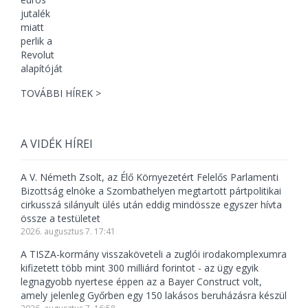
TOVÁBBI HÍREK >
A VIDÉK HÍREI
A V. Németh Zsolt, az Élő Környezetért Felelős Parlamenti
Bizottság elnöke a Szombathelyen megtartott pártpolitikai
cirkusszá silányult ülés után eddig mindössze egyszer hívta
össze a testületet
2026. augusztus 7. 17:41
A TISZA-kormány visszaköveteli a zuglói irodakomplexumra
kifizetett több mint 300 milliárd forintot - az ügy egyik
legnagyobb nyertese éppen az a Bayer Construct volt,
amely jelenleg Győrben egy 150 lakásos beruházásra készül