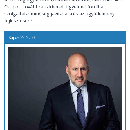
Csoport továbbra is kiemelt figyelmet fordít a
szolgáltatásminőség javítására és az ügyfélélmény
fejlesztésére.
Kapcsolódó cikk