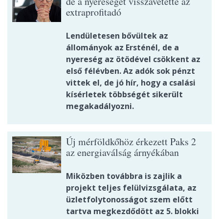
de a nyereséget visszavetette az
extraprofitadó
Lendületesen bővültek az
állományok az Ersténél, de a
nyereség az ötödével csökkent az
első félévben. Az adók sok pénzt
vittek el, de jó hír, hogy a csalási
kísérletek többségét sikerült
megakadályozni.
Új mérföldkőhöz érkezett Paks 2
az energiaválság árnyékában
Miközben továbbra is zajlik a
projekt teljes felülvizsgálata, az
üzletfolytonosságot szem előtt
tartva megkezdődött az 5. blokki