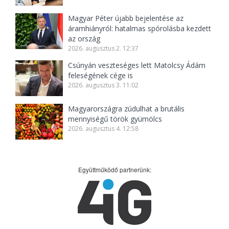
Magyar Péter újabb bejelentése az
áramhiányról: hatalmas spórolásba kezdett
az ország
2026. augusztus 2. 12:37
Csúnyán veszteséges lett Matolcsy Ádám
feleségének cége is
2026. augusztus 3. 11:02
Magyarországra zúdulhat a brutális
mennyiségű török gyümölcs
2026. augusztus 4. 12:58
Együttműködő partnerünk: