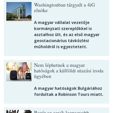
Washingtonban tárgyalt a 4iG
elnöke
A magyar vállalat vezetője
kormányzati szereplőkkel is
asztalhoz ült, és az első magyar
geostacionárius távközlési
műholdról is egyeztetett.
Nem léphetnek a magyar
hatóságok a külföldi utazási iroda
ügyében
A magyar hatóságok Bulgáriához
fordultak a Robinson Tours miatt.
Bezár az egyik legnagyobb