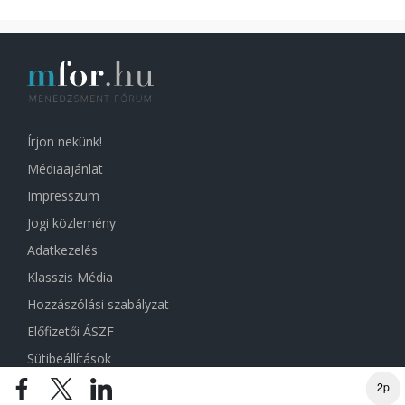
Írjon nekünk!
Médiaajánlat
Impresszum
Jogi közlemény
Adatkezelés
Klasszis Média
Hozzászólási szabályzat
Előfizetői ÁSZF
Sütibeállítások
2p