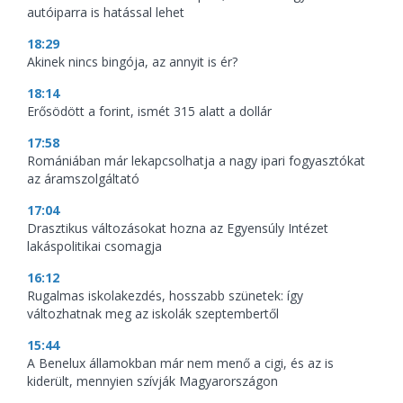
autóiparra is hatással lehet
18:29
Akinek nincs bingója, az annyit is ér?
18:14
Erősödött a forint, ismét 315 alatt a dollár
17:58
Romániában már lekapcsolhatja a nagy ipari fogyasztókat
az áramszolgáltató
17:04
Drasztikus változásokat hozna az Egyensúly Intézet
lakáspolitikai csomagja
16:12
Rugalmas iskolakezdés, hosszabb szünetek: így
változhatnak meg az iskolák szeptembertől
15:44
A Benelux államokban már nem menő a cigi, és az is
kiderült, mennyien szívják Magyarországon