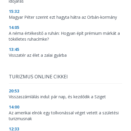
időjárás
15:32
Magyar Péter szerint ezt hagyta hátra az Orbán-kormány
14:05
A néma értékesítő a ruhán: Hogyan épít prémium márkát a
tökéletes ruhacímke?
13:45
Visszatér az élet a zalai gyárba
TURIZMUS ONLINE CIKKEI
20:53
Visszaszámlálás indul: pár nap, és kezdődik a Sziget
14:00
Az amerikai elnök egy tollvonással véget vetett a születési
turizmusnak
12:33