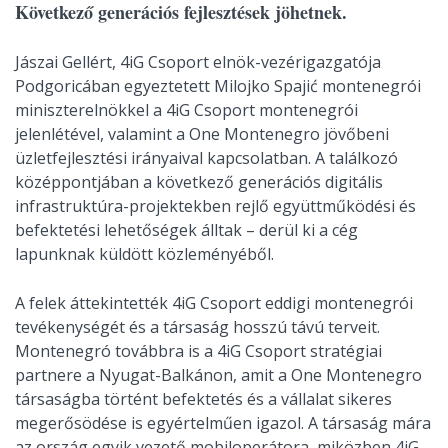
Következő generációs fejlesztések jöhetnek.
Jászai Gellért, 4iG Csoport elnök-vezérigazgatója
Podgoricában egyeztetett Milojko Spajić montenegrói
miniszterelnökkel a 4iG Csoport montenegrói
jelenlétével, valamint a One Montenegro jövőbeni
üzletfejlesztési irányaival kapcsolatban. A találkozó
középpontjában a következő generációs digitális
infrastruktúra-projektekben rejlő együttműködési és
befektetési lehetőségek álltak – derül ki a cég
lapunknak küldött közleményéből.
A felek áttekintették 4iG Csoport eddigi montenegrói
tevékenységét és a társaság hosszú távú terveit.
Montenegró továbbra is a 4iG Csoport stratégiai
partnere a Nyugat-Balkánon, amit a One Montenegro
társaságba történt befektetés és a vállalat sikeres
megerősödése is egyértelműen igazol. A társaság mára
az ország egyik vezető mobiloperátora, miközben 4iG