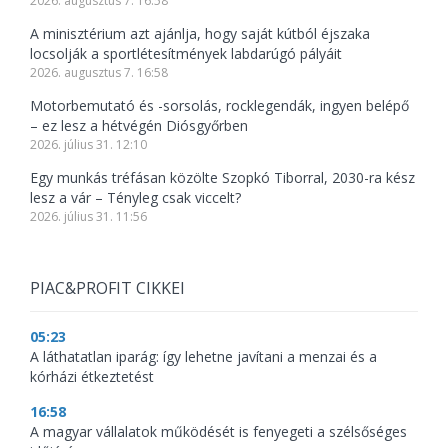
2026. augusztus 7. 16:58
A minisztérium azt ajánlja, hogy saját kútból éjszaka
locsolják a sportlétesítmények labdarúgó pályáit
2026. augusztus 7. 16:58
Motorbemutató és -sorsolás, rocklegendák, ingyen belépő
– ez lesz a hétvégén Diósgyőrben
2026. július 31. 12:10
Egy munkás tréfásan közölte Szopkó Tiborral, 2030-ra kész
lesz a vár – Tényleg csak viccelt?
2026. július 31. 11:56
PIAC&PROFIT CIKKEI
05:23
A láthatatlan iparág: így lehetne javítani a menzai és a
kórházi étkeztetést
16:58
A magyar vállalatok működését is fenyegeti a szélsőséges