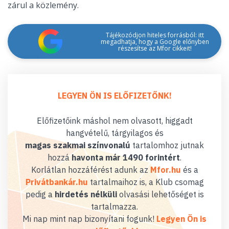
zárul a közlemény.
Tájékozódjon hiteles forrásból: itt
megadhatja, hogy a Google előnyben
részesítse az Mfor cikkeit!
LEGYEN ÖN IS ELŐFIZETŐNK!
Előfizetőink máshol nem olvasott, higgadt
hangvételű, tárgyilagos és
magas szakmai színvonalú
tartalomhoz jutnak
hozzá
havonta már 1490 forintért
.
Korlátlan hozzáférést adunk az
Mfor.hu
és a
Privátbankár.hu
tartalmaihoz is, a Klub csomag
pedig a
hirdetés nélküli
olvasási lehetőséget is
tartalmazza.
Mi nap mint nap bizonyítani fogunk!
Legyen Ön is