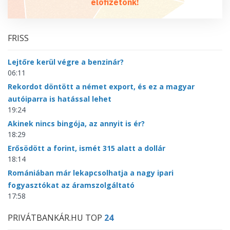
előfizetőnk!
FRISS
Lejtőre kerül végre a benzinár?
06:11
Rekordot döntött a német export, és ez a magyar
autóiparra is hatással lehet
19:24
Akinek nincs bingója, az annyit is ér?
18:29
Erősödött a forint, ismét 315 alatt a dollár
18:14
Romániában már lekapcsolhatja a nagy ipari
fogyasztókat az áramszolgáltató
17:58
PRIVÁTBANKÁR.HU TOP
24