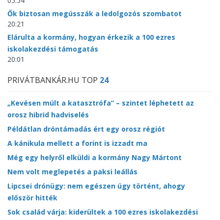
05:54
Ők biztosan megússzák a ledolgozós szombatot
20:21
Elárulta a kormány, hogyan érkezik a 100 ezres
iskolakezdési támogatás
20:01
PRIVÁTBANKÁR.HU TOP
24
„Kevésen múlt a katasztrófa” – szintet léphetett az
orosz hibrid hadviselés
Példátlan dróntámadás ért egy orosz régiót
A kánikula mellett a forint is izzadt ma
Még egy helyről elküldi a kormány Nagy Mártont
Nem volt meglepetés a paksi leállás
Lipcsei drónügy: nem egészen úgy történt, ahogy
először hitték
Sok család várja: kiderültek a 100 ezres iskolakezdési