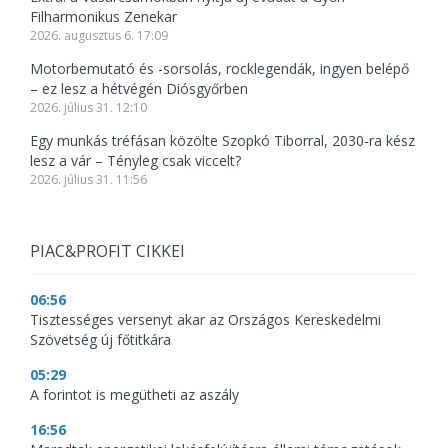
Filharmonikus Zenekar
2026. augusztus 6. 17:09
Motorbemutató és -sorsolás, rocklegendák, ingyen belépő
– ez lesz a hétvégén Diósgyőrben
2026. július 31. 12:10
Egy munkás tréfásan közölte Szopkó Tiborral, 2030-ra kész
lesz a vár – Tényleg csak viccelt?
2026. július 31. 11:56
PIAC&PROFIT CIKKEI
06:56
Tisztességes versenyt akar az Országos Kereskedelmi
Szövetség új főtitkára
05:29
A forintot is megütheti az aszály
16:56