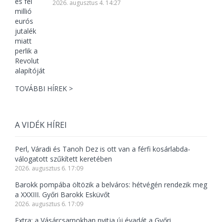
2026. augusztus 4. 14:27
TOVÁBBI HÍREK >
A VIDÉK HÍREI
Perl, Váradi és Tanoh Dez is ott van a férfi kosárlabda-
válogatott szűkített keretében
2026. augusztus 6. 17:09
Barokk pompába öltözik a belváros: hétvégén rendezik meg
a XXXIII. Győri Barokk Esküvőt
2026. augusztus 6. 17:09
Extra: a Vásárcsarnokban nyitja új évadát a Győri