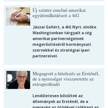
Új szintre emelné amerikai
együttműködéseit a 4iG
Jászai Gellért, a 4iG Nyrt. elnöke
Washingtonban tárgyalt a cég
amerikai partnerségeinek
megerősítéséről kormányzati
szervekkel és stratégiai ipari
partnereivel.
Megugrott a hitelezés az Ersténél,
de a nyereséget visszavetette az
extraprofitadó
Lendületesen bővültek az
állományok az Ersténél, de a
nyereség az ötödével csökkent az