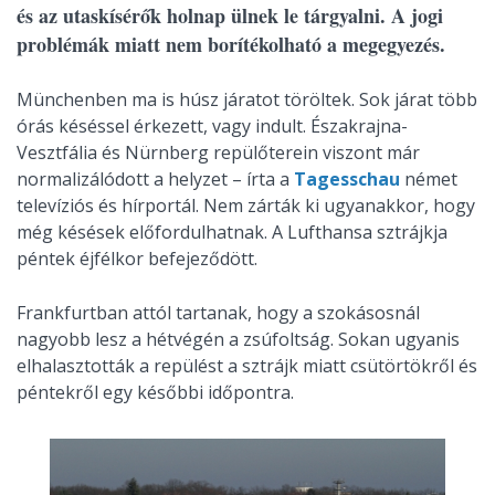
és az utaskísérők holnap ülnek le tárgyalni. A jogi
problémák miatt nem borítékolható a megegyezés.
Münchenben ma is húsz járatot töröltek. Sok járat több
órás késéssel érkezett, vagy indult. Északrajna-
Vesztfália és Nürnberg repülőterein viszont már
normalizálódott a helyzet – írta a
Tagesschau
német
televíziós és hírportál. Nem zárták ki ugyanakkor, hogy
még késések előfordulhatnak. A Lufthansa sztrájkja
péntek éjfélkor befejeződött.
Frankfurtban attól tartanak, hogy a szokásosnál
nagyobb lesz a hétvégén a zsúfoltság. Sokan ugyanis
elhalasztották a repülést a sztrájk miatt csütörtökről és
péntekről egy későbbi időpontra.