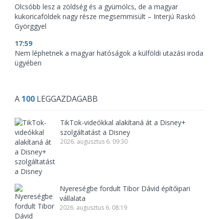
Olcsóbb lesz a zöldség és a gyümölcs, de a magyar
kukoricaföldek nagy része megsemmisült – Interjú Raskó
Györggyel
17:59
Nem léphetnek a magyar hatóságok a külföldi utazási iroda
ügyében
A
100
LEGGAZDAGABB
TikTok-videókkal alakítaná át a Disney+
szolgáltatást a Disney
2026. augusztus 6. 09:30
Nyereségbe fordult Tibor Dávid építőipari
vállalata
2026. augusztus 6. 08:19