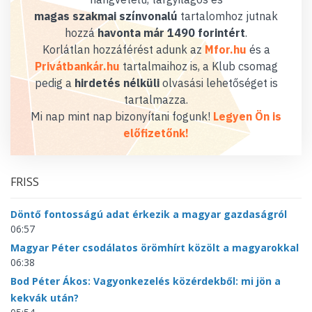
magas szakmai színvonalú
tartalomhoz jutnak
hozzá
havonta már 1490 forintért
.
Korlátlan hozzáférést adunk az
Mfor.hu
és a
Privátbankár.hu
tartalmaihoz is, a Klub csomag
pedig a
hirdetés nélküli
olvasási lehetőséget is
tartalmazza.
Mi nap mint nap bizonyítani fogunk!
Legyen Ön is
előfizetőnk!
FRISS
Döntő fontosságú adat érkezik a magyar gazdaságról
06:57
Magyar Péter csodálatos örömhírt közölt a magyarokkal
06:38
Bod Péter Ákos: Vagyonkezelés közérdekből: mi jön a
kekvák után?