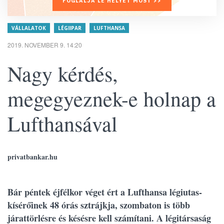
FOGLALJA LE HELYÉT MOST >>
VÁLLALATOK
LÉGIIPAR
LUFTHANSA
2019. NOVEMBER 9. 14:20
Nagy kérdés,
megegyeznek-e holnap a
Lufthansával
privatbankar.hu
Bár péntek éjfélkor véget ért a Lufthansa légiutas-
kísérőinek 48 órás sztrájkja, szombaton is több
járattörlésre és késésre kell számítani. A légitársaság