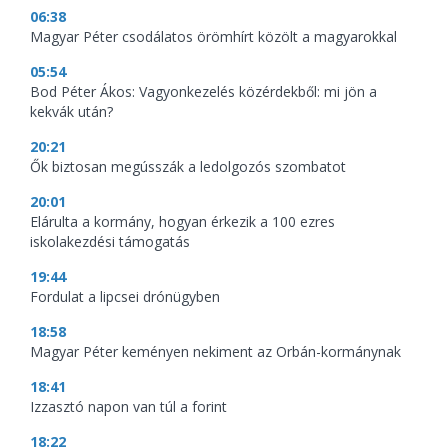
06:38
Magyar Péter csodálatos örömhírt közölt a magyarokkal
05:54
Bod Péter Ákos: Vagyonkezelés közérdekből: mi jön a
kekvák után?
20:21
Ők biztosan megússzák a ledolgozós szombatot
20:01
Elárulta a kormány, hogyan érkezik a 100 ezres
iskolakezdési támogatás
19:44
Fordulat a lipcsei drónügyben
18:58
Magyar Péter keményen nekiment az Orbán-kormánynak
18:41
Izzasztó napon van túl a forint
18:22