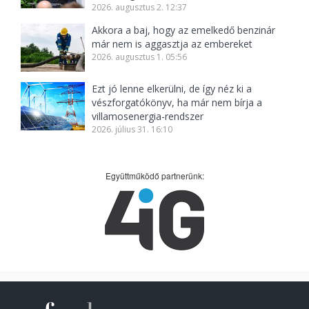
2026. augusztus 2. 12:37
Akkora a baj, hogy az emelkedő benzinár
már nem is aggasztja az embereket
2026. augusztus 1. 05:56
Ezt jó lenne elkerülni, de így néz ki a
vészforgatókönyv, ha már nem bírja a
villamosenergia-rendszer
2026. július 31. 16:10
Együttműködő partnerünk: