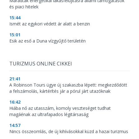
Maradtak energetikai lakásfelújításra állami támogatások
és piaci hitelek
15:44
Ismét az egykori védett ár alatt a benzin
15:01
Esik az eső a Duna vízgyűjtő területén
TURIZMUS ONLINE CIKKEI
21:41
A Robinson Tours ügye új szakaszba lépett: megkezdődött
a felszámolás, kártérítés jár a pórul járt utazóknak
16:42
Hiába nő az utasszám, komoly veszteséget tudhat
magáénak az ultrafapados légitársaság
14:57
Nincs összeomlás, de új kihívásokkal küzd a hazai turizmus