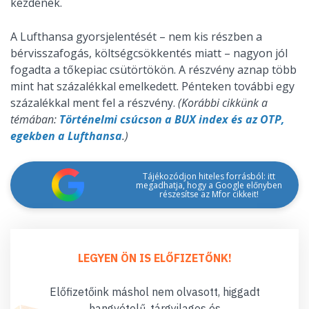
kezdenek.
A Lufthansa gyorsjelentését – nem kis részben a
bérvisszafogás, költségcsökkentés miatt – nagyon jól
fogadta a tőkepiac csütörtökön. A részvény aznap több
mint hat százalékkal emelkedett. Pénteken további egy
százalékkal ment fel a részvény.
(Korábbi cikkünk a
témában:
Történelmi csúcson a BUX index és az OTP,
egekben a Lufthansa
.)
Tájékozódjon hiteles forrásból: itt
megadhatja, hogy a Google előnyben
részesítse az Mfor cikkeit!
LEGYEN ÖN IS ELŐFIZETŐNK!
Előfizetőink máshol nem olvasott, higgadt
hangvételű, tárgyilagos és