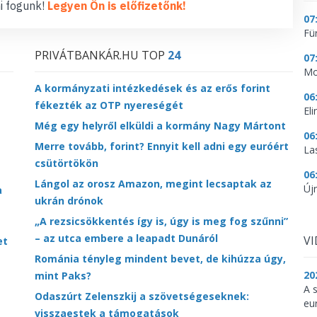
i fogunk!
Legyen Ön is előfizetőnk!
07
Fü
PRIVÁTBANKÁR.HU TOP
24
07
Mo
A kormányzati intézkedések és az erős forint
06
fékezték az OTP nyereségét
Eli
Még egy helyről elküldi a kormány Nagy Mártont
06
Merre tovább, forint? Ennyit kell adni egy euróért
La
csütörtökön
06
Lángol az orosz Amazon, megint lecsaptak az
Újr
a
ukrán drónok
„A rezsicsökkentés így is, úgy is meg fog szűnni”
– az utca embere a leapadt Dunáról
V
et
Románia tényleg mindent bevet, de kihúzza úgy,
20
mint Paks?
A 
Odaszúrt Zelenszkij a szövetségeseknek:
eu
visszaestek a támogatások