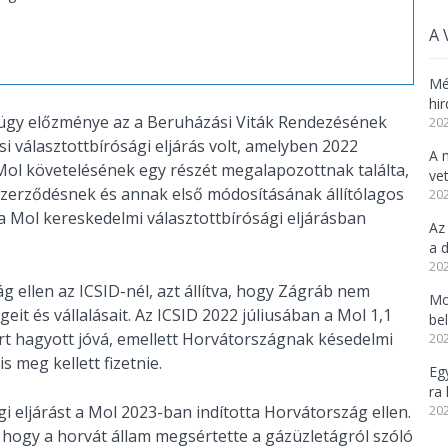
A 
Mé
hi
t ügy előzménye az a Beruházási Viták Rendezésének
202
i választottbírósági eljárás volt, amelyben 2022
A 
 Mol követelésének egy részét megalapozottnak találta,
vet
szerződésnek és annak első módosításának állítólagos
202
 a Mol kereskedelmi választottbírósági eljárásban
Az
a d
202
g ellen az ICSID-nél, azt állítva, hogy Zágráb nem
Mo
eit és vállalásait. Az ICSID 2022 júliusában a Mol 1,1
be
lárt hagyott jóvá, emellett Horvátországnak késedelmi
202
s meg kellett fizetnie.
Eg
ra 
i eljárást a Mol 2023-ban indította Horvátország ellen.
202
ta, hogy a horvát állam megsértette a gázüzletágról szóló