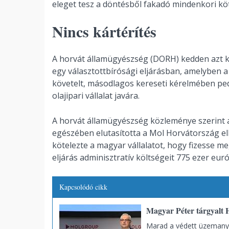
eleget tesz a döntésből fakadó mindenkori köt
Nincs kártérítés
A horvát államügyészség (DORH) kedden azt kö
egy választottbírósági eljárásban, amelyben a 
követelt, másodlagos kereseti kérelmében pedi
olajipari vállalat javára.
A horvát államügyészség közleménye szerint a v
egészében elutasította a Mol Horvátország ell
kötelezte a magyar vállalatot, hogy fizesse me
eljárás adminisztratív költségeit 775 ezer eu
Kapcsolódó cikk
Magyar Péter tárgyalt H
Marad a védett üzemany