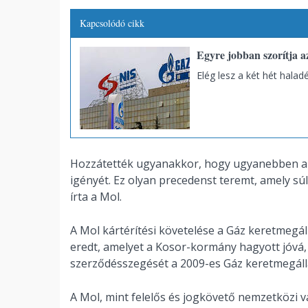
Kapcsolódó cikk
Egyre jobban szorítja a
Elég lesz a két hét halad
Hozzátették ugyanakkor, hogy ugyanebben a d
igényét. Ez olyan precedenst teremt, amely sú
írta a Mol.
A Mol kártérítési követelése a Gáz keretmeg
eredt, amelyet a Kosor-kormány hagyott jóvá
szerződésszegését a 2009-es Gáz keretmegál
A Mol, mint felelős és jogkövető nemzetközi 