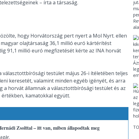
elezettségeinek – írta a társaság.
zölte, hogy Horvátország pert nyert a Mol Nyrt. ellen
magyar olajtársaság 36,1 millió euró kártérítést
g 91,1 millió euró megfizetését kérte az INA horvát
álasztottbírósági testület május 26-i ítéletében teljes
eni keresetét, valamint minden egyéb igényét, és arra
g a horvát államnak a választottbírósági testület és az
ró értékben, kamatokkal együtt.
ernádi Zsolttal – itt van, miben állapodtak meg
TO
agár.