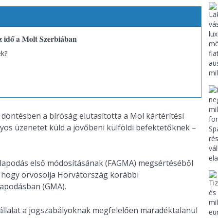
z idő a Molt Szerbiában
ék?
öntésben a bíróság elutasította a Mol kártérítési
lyos üzenetet küld a jövőbeni külföldi befektetőknek –
állapodás első módosításának (FAGMA) megsértéséből
, hogy orvosolja Horvátország korábbi
lapodásban (GMA).
vállalat a jogszabályoknak megfelelően maradéktalanul