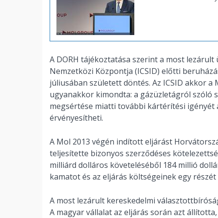
A DORH tájékoztatása szerint a most lezárul
Nemzetközi Központja (ICSID) előtti beruházás
júliusában született döntés. Az ICSID akkor a
ugyanakkor kimondta: a gázüzletágról szóló 
megsértése miatti további kártérítési igényét
érvényesítheti.
A Mol 2013 végén indított eljárást Horvátorszá
teljesítette bizonyos szerződéses kötelezettség
milliárd dolláros követeléséből 184 millió dol
kamatot és az eljárás költségeinek egy részét i
A most lezárult kereskedelmi választottbíróság
A magyar vállalat az eljárás során azt állítot