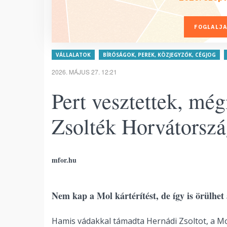
FOGLALJA
VÁLLALATOK
BÍRÓSÁGOK, PEREK, KÖZJEGYZŐK, CÉGJOG
2026. MÁJUS 27. 12:21
Pert vesztettek, még
Zsolték Horvátorsz
mfor.hu
Nem kap a Mol kártérítést, de így is örülhet
Hamis vádakkal támadta Hernádi Zsoltot, a M