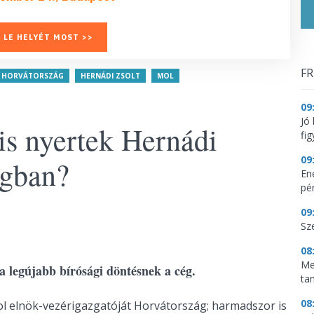
 LE HELYÉT MOST >>
FR
HORVÁTORSZÁG
HERNÁDI ZSOLT
MOL
09
Jó
is nyertek Hernádi
fig
09
ágban?
En
pén
09
Sz
08
Me
 a legújabb bírósági döntésnek a cég.
ta
08
ol elnök-vezérigazgatóját Horvátország; harmadszor is