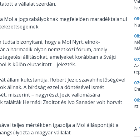
Vak
tott a vállalat szerdán.
Is
a Mol a jogszabályoknak megfelelően maradéktalanul
08
Na
telezettségeinek.
08
tudta bizonyítani, hogy a Mol Nyrt. elnök-
Mé
Má
 már a harmadik olyan nemzetközi fórum, amely
sztegetési állításokat, amelyeket korábban a Svájci
07
l is külön elutasított – jelezték.
Az
re
át állam kulcstanúja, Robert Jezic szavahihetőségével
07
k állnak. A bíróság ezzel a döntésével ismét
En
ét, miszerint – nagyrészt Jezic vallomására
06
találták Hernádi Zsoltot és Ivo Sanader volt horvát
It
sával teljes mértékben igazolja a Mol álláspontját a
A
angsúlyozta a magyar vállalat.