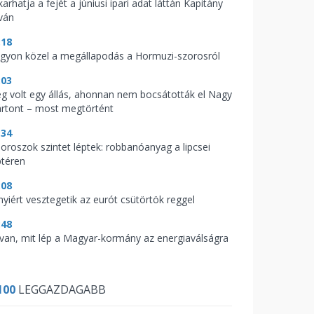
arhatja a fejét a júniusi ipari adat láttán Kapitány
tván
:18
gyon közel a megállapodás a Hormuzi-szorosról
:03
g volt egy állás, ahonnan nem bocsátották el Nagy
rtont – most megtörtént
:34
 oroszok szintet léptek: robbanóanyag a lipcsei
ptéren
:08
nyiért vesztegetik az eurót csütörtök reggel
:48
t van, mit lép a Magyar-kormány az energiaválságra
100
LEGGAZDAGABB