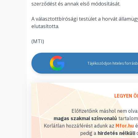
szerződést és annak első módosítását.
A választottbírósági testület a horvát államü
elutasította.
(MTI)
Tájékozódjon hiteles forrásbó
LEGYEN Ö
Előfizetőink máshol nem olvas
magas szakmai színvonalú
tartalom
Korlátlan hozzáférést adunk az
Mfor.hu
é
pedig a
hirdetés nélküli
o