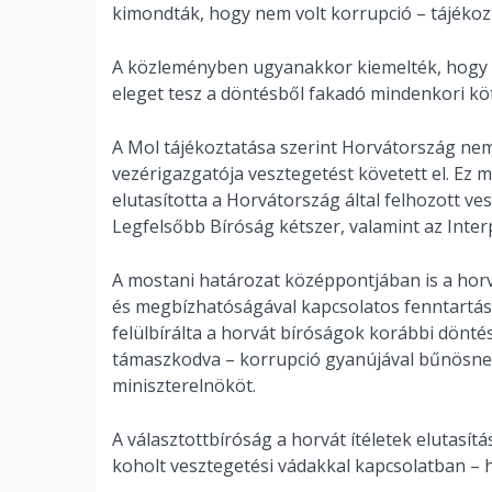
kimondták, hogy nem volt korrupció – tájékozta
A közleményben ugyanakkor kiemelték, hogy 
eleget tesz a döntésből fakadó mindenkori kö
A Mol tájékoztatása szerint Horvátország nem 
vezérigazgatója vesztegetést követett el. Ez
elutasította a Horvátország által felhozott ve
Legfelsőbb Bíróság kétszer, valamint az Interpo
A mostani határozat középpontjában is a horv
és megbízhatóságával kapcsolatos fenntartáso
felülbírálta a horvát bíróságok korábbi döntés
támaszkodva – korrupció gyanújával bűnösnek 
miniszterelnököt.
A választottbíróság a horvát ítéletek elutasítá
koholt vesztegetési vádakkal kapcsolatban – h