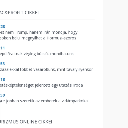
AC&PROFIT CIKKEI
:28
st nem Trump, hanem Irán mondja, hogy
pokon belül megnyílhat a Hormuzi-szoros
:11
repülőrajtnak végleg búcsút mondhatunk
:53
százalékkal többet vásároltunk, mint tavaly ilyenkor
:18
zetésképtelenséget jelentett egy utazási iroda
:59
yre jobban szeretik az emberek a vidámparkokat
RIZMUS ONLINE CIKKEI