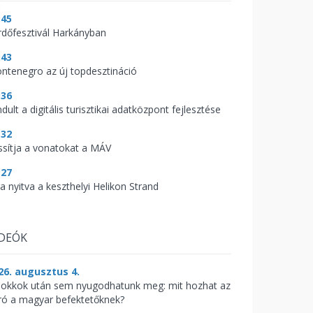
:45
rdőfesztivál Harkányban
:43
ntenegro az új topdesztináció
:36
ndult a digitális turisztikai adatközpont fejlesztése
:32
ssítja a vonatokat a MÁV
:27
a nyitva a keszthelyi Helikon Strand
IDEÓK
26. augusztus 4.
sokkok után sem nyugodhatunk meg: mit hozhat az
ró a magyar befektetőknek?