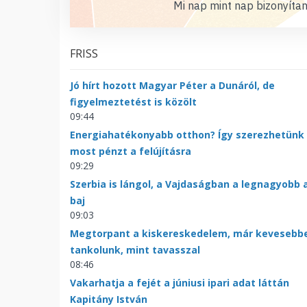
Mi nap mint nap bizonyítan
FRISS
Jó hírt hozott Magyar Péter a Dunáról, de
figyelmeztetést is közölt
09:44
Energiahatékonyabb otthon? Így szerezhetünk
most pénzt a felújításra
09:29
Szerbia is lángol, a Vajdaságban a legnagyobb 
baj
09:03
Megtorpant a kiskereskedelem, már kevesebb
tankolunk, mint tavasszal
08:46
Vakarhatja a fejét a júniusi ipari adat láttán
Kapitány István