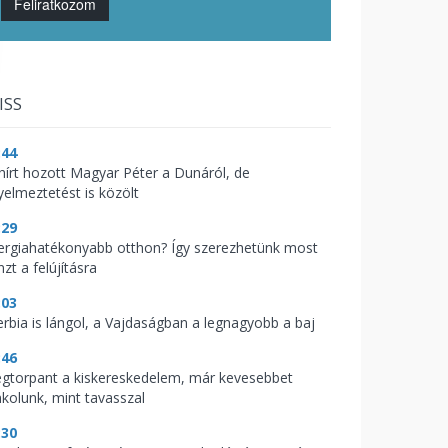
Feliratkozom
ISS
:44
 hírt hozott Magyar Péter a Dunáról, de
yelmeztetést is közölt
:29
ergiahatékonyabb otthon? Így szerezhetünk most
zt a felújításra
:03
erbia is lángol, a Vajdaságban a legnagyobb a baj
:46
gtorpant a kiskereskedelem, már kevesebbet
nkolunk, mint tavasszal
:30