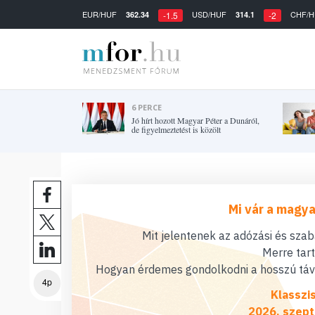
EUR/HUF
USD/HUF
CHF/H
362.34
314.1
-1.5
-2
6 PERCE
Jó hírt hozott Magyar Péter a Dunáról,
de figyelmeztetést is közölt
Mi vár a magya
Mit jelentenek az adózási és sza
Merre tar
Hogyan érdemes gondolkodni a hosszú távú
4p
Klasszi
2026. szept