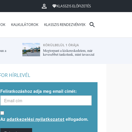
KLASSZIS ELŐFIZETÉS
TOK
KALKULÁTOROK
KLASSZIS RENDEZVÉNYEK
KÖRÜLBELÜL 1 ÓRÁJA
ban a
Megtorpant a kiskereskedelem, már
kevesebbet tankolunk, mint tavasszal
OR HÍRLEVÉL
Feliratkozáshoz adja meg email címét:
Az
elfogadom.
adatkezelési nyilatkozatot