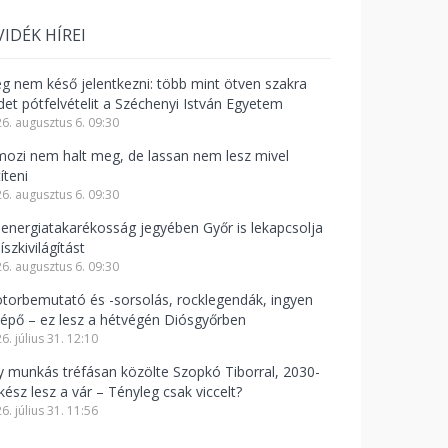
VIDÉK HÍREI
g nem késő jelentkezni: több mint ötven szakra
rdet pótfelvételit a Széchenyi István Egyetem
6. augusztus 6. 09:30
mozi nem halt meg, de lassan nem lesz mivel
íteni
6. augusztus 6. 09:30
 energiatakarékosság jegyében Győr is lekapcsolja
íszkivilágítást
6. augusztus 6. 09:30
torbemutató és -sorsolás, rocklegendák, ingyen
lépő – ez lesz a hétvégén Diósgyőrben
6. július 31. 12:10
y munkás tréfásan közölte Szopkó Tiborral, 2030-
kész lesz a vár – Tényleg csak viccelt?
6. július 31. 11:56