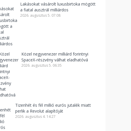
Lakásokat vásárolt luxusbirtoka mögött
a fiatal ausztrál milliárdos
2026. augusztus 5. 07:08
Közel negyvenezer milliárd forintnyi
SpaceX-részvény válhat eladhatóvá
2026. augusztus 5. 06:35
Tizenhét és fél millió eurós jutalék miatt
perlik a Revolut alapítóját
2026. augusztus 4. 14:27