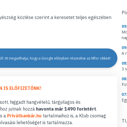
PI
gyészség közlése szerint a keresetet teljes egészében
09
Mo
na
09
A 
l: itt megadhatja, hogy a Google előnyben részesítse az Mfor cikkeit!
08
3 
08
Fi
N IS ELŐFIZETŐNK!
07
Eg
ott, higgadt hangvételű, tárgyilagos és
hoz jutnak hozzá
havonta már 1490 forintért
.
s a
Privátbankár.hu
tartalmaihoz is, a Klub csomag
TU
lvasási lehetőséget is tartalmazza.