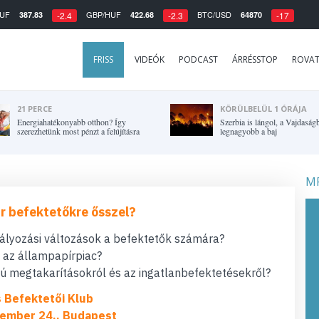
UF
GBP/HUF
BTC/USD
387.83
422.68
64870
-2.4
-2.3
-17
FRISS
VIDEÓK
PODCAST
ÁRRÉSSTOP
ROVA
21 PERCE
KÖRÜLBELÜL 1 ÓRÁJA
Energiahatékonyabb otthon? Így
Szerbia is lángol, a Vajdaság
szerezhetünk most pénzt a felújításra
legnagyobb a baj
MF
r befektetőkre ősszel?
bályozási változások a befektetők számára?
t az állampapírpiac?
 megtakarításokról és az ingatlanbefektetésekről?
s Befektetői Klub
ember 24., Budapest