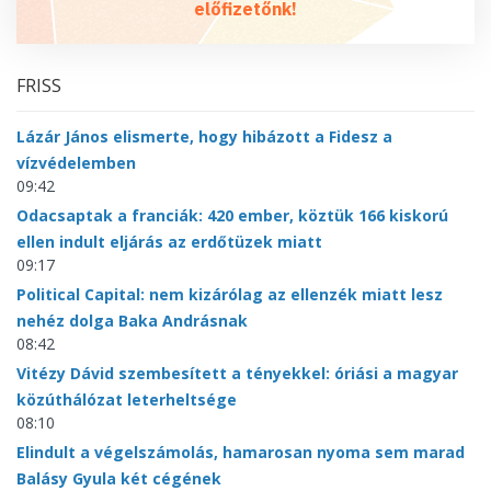
előfizetőnk!
FRISS
Lázár János elismerte, hogy hibázott a Fidesz a
vízvédelemben
09:42
Odacsaptak a franciák: 420 ember, köztük 166 kiskorú
ellen indult eljárás az erdőtüzek miatt
09:17
Political Capital: nem kizárólag az ellenzék miatt lesz
nehéz dolga Baka Andrásnak
08:42
Vitézy Dávid szembesített a tényekkel: óriási a magyar
közúthálózat leterheltsége
08:10
Elindult a végelszámolás, hamarosan nyoma sem marad
Balásy Gyula két cégének