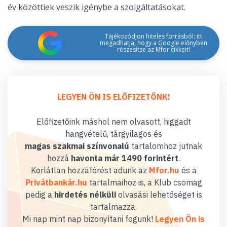
év közöttiek veszik igénybe a szolgáltatásokat.
Tájékozódjon hiteles forrásból: itt
megadhatja, hogy a Google előnyben
részesítse az Mfor cikkeit!
LEGYEN ÖN IS ELŐFIZETŐNK!
Előfizetőink máshol nem olvasott, higgadt
hangvételű, tárgyilagos és
magas szakmai színvonalú
tartalomhoz jutnak
hozzá
havonta már 1490 forintért
.
Korlátlan hozzáférést adunk az
Mfor.hu
és a
Privátbankár.hu
tartalmaihoz is, a Klub csomag
pedig a
hirdetés nélküli
olvasási lehetőséget is
tartalmazza.
Mi nap mint nap bizonyítani fogunk!
Legyen Ön is