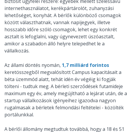
biztosít ügyfelei részére: egyebek mellett szélessávú
internethasználatot, kerékpártárolót, zuhanyzási
lehetőséget, konyhát. A bérlők különböző csomagok
között választhatnak, vannak napijegyek, illetve
hosszabb időre szóló csomagok, lehet egy konkrét
asztalt is lefoglalni, vagy úgynevezett úszóasztalt,
amikor a szabadon álló helyre telepedhet le a
vállalkozás.
Az állami döntés nyomán,
1,7 milliárd forintos
keretösszegből megvalósított Campus kapacitásait a
béta üzemmód alatt, tehát idén év végéig ki fogják
tölteni - tudtuk meg. A bérleti szerződések futamideje
maximum egy év, amely megújítható a lejárat után, de a
startup vállalkozások igényeihez igazodva nagyon
rugalmasak a bérletek felmondási feltételei - közölték
portálunkkal.
A bérlői állomány megtudtuk továbbá, hogy a 18 és 51