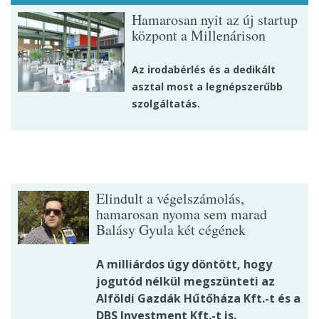
Hamarosan nyit az új startup
központ a Millenárison
Az irodabérlés és a dedikált
asztal most a legnépszerűbb
szolgáltatás.
Elindult a végelszámolás,
hamarosan nyoma sem marad
Balásy Gyula két cégének
A milliárdos úgy döntött, hogy
jogutód nélkül megszünteti az
Alföldi Gazdák Hűtőháza Kft.-t és a
DBS Investment Kft.-t is.