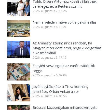
Több, Orbán Viktorhoz közeli vállalatnak
befellegezhet a Reuters szerint
2026. augusztus 2. 16:26
Nem a véletlen műve volt a paksi leállás
2026. augusztus 6. 13:21
Az Amnesty szerint nincs rendben, ha
Magyar Péter dönt arról, hogy ki dolgozhat
a közmédiánál
2026. augusztus 5. 17:17
Ennyiért vesztegetik az eurót csütörtök
reggel
2026. augusztus 6. 07:08
Jóváhagyták: kész a Tisza-kormány
jelentése, Orbán Anitán a sor
2026. augusztus 4. 06:58
Brüsszel központjában milliárdokért vett