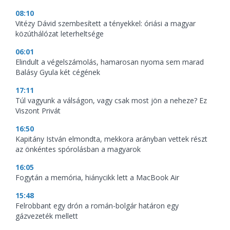
08:10
Vitézy Dávid szembesített a tényekkel: óriási a magyar
közúthálózat leterheltsége
06:01
Elindult a végelszámolás, hamarosan nyoma sem marad
Balásy Gyula két cégének
17:11
Túl vagyunk a válságon, vagy csak most jön a neheze? Ez
Viszont Privát
16:50
Kapitány István elmondta, mekkora arányban vettek részt
az önkéntes spórolásban a magyarok
16:05
Fogytán a memória, hiánycikk lett a MacBook Air
15:48
Felrobbant egy drón a román-bolgár határon egy
gázvezeték mellett