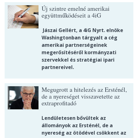
Új szintre emelné amerikai
együttműködéseit a 4iG
Jászai Gellért, a 4iG Nyrt. elnöke
Washingtonban tárgyalt a cég
amerikai partnerségeinek
megerősítéséről kormányzati
szervekkel és stratégiai ipari
partnereivel.
Megugrott a hitelezés az Ersténél,
de a nyereséget visszavetette az
extraprofitadó
Lendületesen bővültek az
állományok az Ersténél, de a
nyereség az ötödével csökkent az