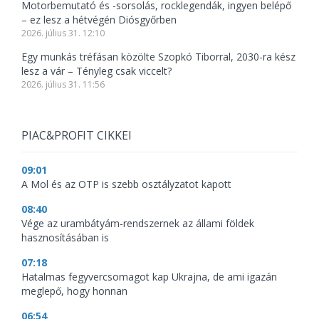
Motorbemutató és -sorsolás, rocklegendák, ingyen belépő
– ez lesz a hétvégén Diósgyőrben
2026. július 31. 12:10
Egy munkás tréfásan közölte Szopkó Tiborral, 2030-ra kész
lesz a vár – Tényleg csak viccelt?
2026. július 31. 11:56
PIAC&PROFIT CIKKEI
09:01
A Mol és az OTP is szebb osztályzatot kapott
08:40
Vége az urambátyám-rendszernek az állami földek
hasznosításában is
07:18
Hatalmas fegyvercsomagot kap Ukrajna, de ami igazán
meglepő, hogy honnan
06:54