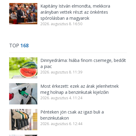
Kapitány István elmondta, mekkora
arányban vettek részt az önkéntes
spórolásban a magyarok
2026. augusztus 8. 16:50
TOP
168
Dinnyedráma: hiába finom csemege, bedőlt
a piac
2026. augusztus 8. 11:39
Most érkezett: ezek az árak jelenhetnek
meg holnap a benzinkutak kijelzőin
2026. augusztus 4. 11:24
Pénteken jön csak az igazi buli a
benzinkutakon
2026. augusztus 6. 12:44