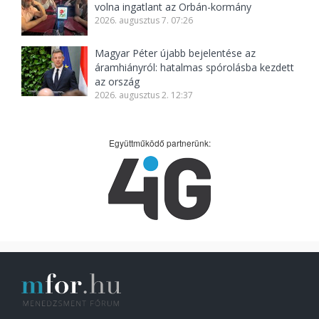
volna ingatlant az Orbán-kormány
2026. augusztus 7. 07:26
Magyar Péter újabb bejelentése az
áramhiányról: hatalmas spórolásba kezdett
az ország
2026. augusztus 2. 12:37
Együttműködő partnerünk: