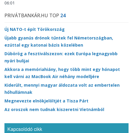
06:01
PRIVÁTBANKÁR.HU TOP
24
Új NATO-t épít Törökország
Újabb gyanús drónok tűntek fel Németországban,
ezúttal egy katonai bázis közelében
Dübörög a fesztiválszezon: ezek Európa legnagyobb
nyári bulijai
Akkora a memóriahiány, hogy több mint egy hónapot
kell várni az MacBook Air néhány modelljére
Kiderült, mennyi magyar áldozata volt az embertelen
hőhullámnak
Megnevezte elnökjelöltjét a Tisza Párt
Az oroszok nem tudnak kiszeretni Vietnámból
Kapcsolódó cikk