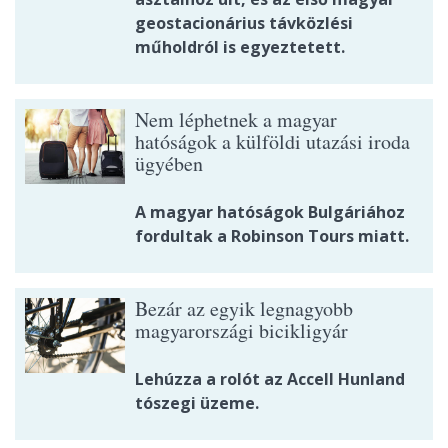
geostacionárius távközlési
műholdról is egyeztetett.
Nem léphetnek a magyar
hatóságok a külföldi utazási iroda
ügyében
A magyar hatóságok Bulgáriához
fordultak a Robinson Tours miatt.
Bezár az egyik legnagyobb
magyarországi bicikligyár
Lehúzza a rolót az Accell Hunland
tószegi üzeme.