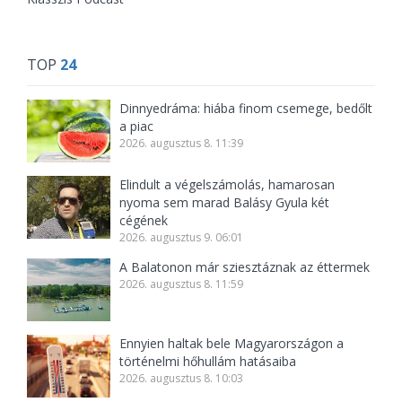
TOP
24
Dinnyedráma: hiába finom csemege, bedőlt
a piac
2026. augusztus 8. 11:39
Elindult a végelszámolás, hamarosan
nyoma sem marad Balásy Gyula két
cégének
2026. augusztus 9. 06:01
A Balatonon már sziesztáznak az éttermek
2026. augusztus 8. 11:59
Ennyien haltak bele Magyarországon a
történelmi hőhullám hatásaiba
2026. augusztus 8. 10:03