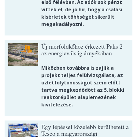
első félévben. Az adók sok pénzt
vittek el, de jó hír, hogy a csalási
kísérletek többségét sikerült
megakadályozni.
Új mérföldkőhöz érkezett Paks 2
az energiaválság árnyékában
Miközben továbbra is zajlik a
projekt teljes felülvizsgálata, az
üzletfolytonosságot szem előtt
tartva megkezdődött az 5. blokki
reaktorépület alaplemezének
kivitelezése.
Egy lépéssel közelebb kerülhetett a
Tesco a magyarországi