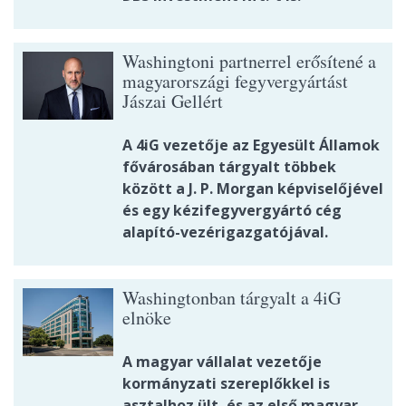
Washingtoni partnerrel erősítené a
magyarországi fegyvergyártást
Jászai Gellért
A 4iG vezetője az Egyesült Államok
fővárosában tárgyalt többek
között a J. P. Morgan képviselőjével
és egy kézifegyvergyártó cég
alapító-vezérigazgatójával.
Washingtonban tárgyalt a 4iG
elnöke
A magyar vállalat vezetője
kormányzati szereplőkkel is
asztalhoz ült, és az első magyar