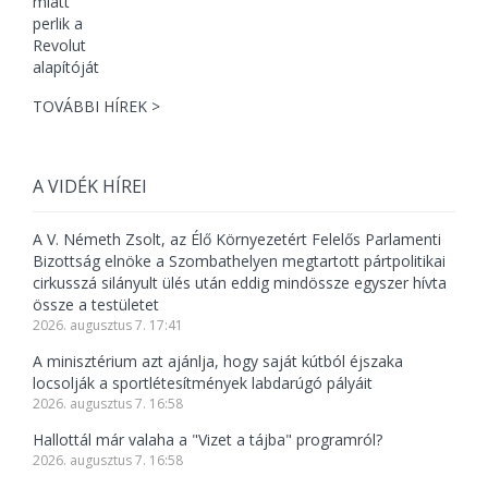
TOVÁBBI HÍREK >
A VIDÉK HÍREI
A V. Németh Zsolt, az Élő Környezetért Felelős Parlamenti
Bizottság elnöke a Szombathelyen megtartott pártpolitikai
cirkusszá silányult ülés után eddig mindössze egyszer hívta
össze a testületet
2026. augusztus 7. 17:41
A minisztérium azt ajánlja, hogy saját kútból éjszaka
locsolják a sportlétesítmények labdarúgó pályáit
2026. augusztus 7. 16:58
Hallottál már valaha a "Vizet a tájba" programról?
2026. augusztus 7. 16:58