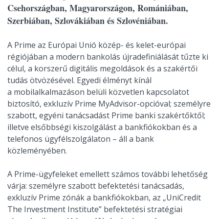
Csehországban, Magyarországon, Romániában,
Szerbiában, Szlovákiában és Szlovéniában.
A Prime az Európai Unió közép- és kelet-európai
régiójában a modern bankolás újradefiniálását tűzte ki
célul, a korszerű digitális megoldások és a szakértői
tudás ötvözésével. Egyedi élményt kínál
a mobilalkalmazáson belüli közvetlen kapcsolatot
biztosító, exkluzív Prime MyAdvisor-opcióval; személyre
szabott, egyéni tanácsadást Prime banki szakértőktől;
illetve elsőbbségi kiszolgálást a bankfiókokban és a
telefonos ügyfélszolgálaton – áll a bank
közleményében.
A Prime-ügyfeleket emellett számos további lehetőség
várja: személyre szabott befektetési tanácsadás,
exkluzív Prime zónák a bankfiókokban, az „UniCredit
The Investment Institute” befektetési stratégiai