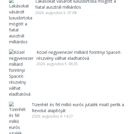
Lakásokat vásárolt luxusbirtoka mögött a
fiatal ausztrál milliárdos
2026. augusztus 5. 07:08
Közel negyvenezer milliárd forintnyi SpaceX-
részvény válhat eladhatóvá
2026. augusztus 5. 06:35
Tizenhét és fél millió eurós jutalék miatt perlik a
Revolut alapítóját
2026. augusztus 4. 14:27