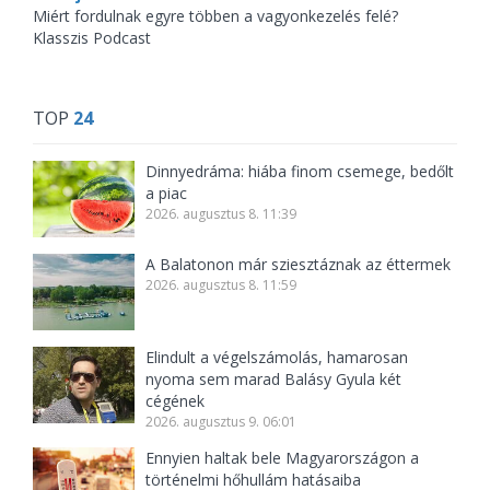
Miért fordulnak egyre többen a vagyonkezelés felé?
Klasszis Podcast
TOP
24
Dinnyedráma: hiába finom csemege, bedőlt
a piac
2026. augusztus 8. 11:39
A Balatonon már sziesztáznak az éttermek
2026. augusztus 8. 11:59
Elindult a végelszámolás, hamarosan
nyoma sem marad Balásy Gyula két
cégének
2026. augusztus 9. 06:01
Ennyien haltak bele Magyarországon a
történelmi hőhullám hatásaiba