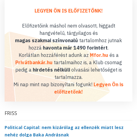
LEGYEN ÖN IS ELŐFIZETŐNK!
Előfizetőink máshol nem olvasott, higgadt
hangvételű, tárgyilagos és
magas szakmai színvonalú
tartalomhoz jutnak
hozzá
havonta már 1490 forintért
.
Korlátlan hozzáférést adunk az
Mfor.hu
és a
Privátbankár.hu
tartalmaihoz is, a Klub csomag
pedig a
hirdetés nélküli
olvasási lehetőséget is
tartalmazza.
Mi nap mint nap bizonyítani fogunk!
Legyen Ön is
előfizetőnk!
FRISS
Political Capital: nem kizárólag az ellenzék miatt lesz
nehéz dolga Baka Andrásnak