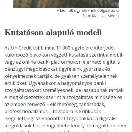
A kiemelt ügyfeleknek dolgozták ki
Fotó: Klasszis Média
Kutatáson alapuló modell
Az UniCredit több mint 11 000 ügyfelére kiterjedő,
különböző piacokon végzett kutatása szerint a mobil-
vagy az online banki platformokon elérhető digitális
pénzügyi megoldásokat ügyfeleink gyorsnak és
kényelmesnek tartják, de gyakran személytelennek
érzik őket. Ugyanakkor a hagyományos banki
szolgáltatásokat személyesnek, de lassabbnak tartják.
A megkérdezettek szerint a szolgáltatás minősége és
az emberi tényező – elérhetőség, tanácsadás,
professzionalizmus – továbbra is kritikusak
elégedettségi szempontból. Ugyanakkor a digitális
megoldások bár elengedhetetlenek, önmagukban nem