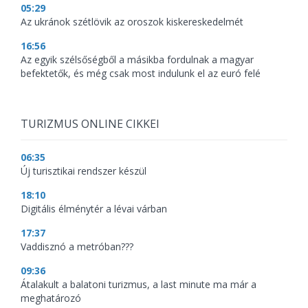
05:29
Az ukránok szétlövik az oroszok kiskereskedelmét
16:56
Az egyik szélsőségből a másikba fordulnak a magyar
befektetők, és még csak most indulunk el az euró felé
TURIZMUS ONLINE CIKKEI
06:35
Új turisztikai rendszer készül
18:10
Digitális élménytér a lévai várban
17:37
Vaddisznó a metróban???
09:36
Átalakult a balatoni turizmus, a last minute ma már a
meghatározó