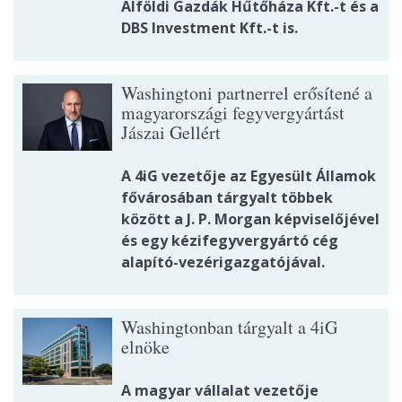
Alföldi Gazdák Hűtőháza Kft.-t és a
DBS Investment Kft.-t is.
Washingtoni partnerrel erősítené a
magyarországi fegyvergyártást
Jászai Gellért
A 4iG vezetője az Egyesült Államok
fővárosában tárgyalt többek
között a J. P. Morgan képviselőjével
és egy kézifegyvergyártó cég
alapító-vezérigazgatójával.
Washingtonban tárgyalt a 4iG
elnöke
A magyar vállalat vezetője