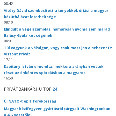
08:42
Vitézy Dávid szembesített a tényekkel: óriási a magyar
közúthálózat leterheltsége
08:10
Elindult a végelszámolás, hamarosan nyoma sem marad
Balásy Gyula két cégének
06:01
Túl vagyunk a válságon, vagy csak most jön a neheze? Ez
Viszont Privát
17:11
Kapitány István elmondta, mekkora arányban vettek
részt az önkéntes spórolásban a magyarok
16:50
PRIVÁTBANKÁR.HU TOP
24
Új NATO-t épít Törökország
Magyar kézifegyver-gyártásról tárgyalt Washingtonban
a 4iG vezetője