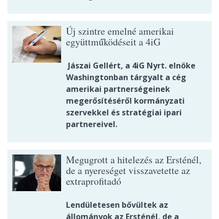
Új szintre emelné amerikai
együttműködéseit a 4iG
Jászai Gellért, a 4iG Nyrt. elnöke
Washingtonban tárgyalt a cég
amerikai partnerségeinek
megerősítéséről kormányzati
szervekkel és stratégiai ipari
partnereivel.
Megugrott a hitelezés az Ersténél,
de a nyereséget visszavetette az
extraprofitadó
Lendületesen bővültek az
állományok az Ersténél, de a