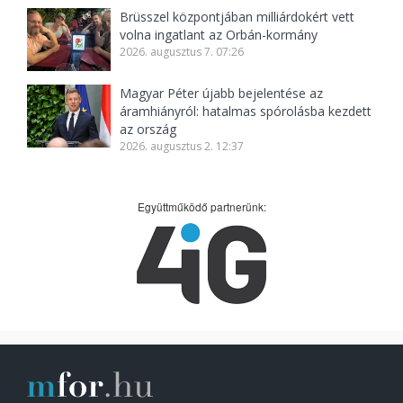
Brüsszel központjában milliárdokért vett
volna ingatlant az Orbán-kormány
2026. augusztus 7. 07:26
Magyar Péter újabb bejelentése az
áramhiányról: hatalmas spórolásba kezdett
az ország
2026. augusztus 2. 12:37
Együttműködő partnerünk: