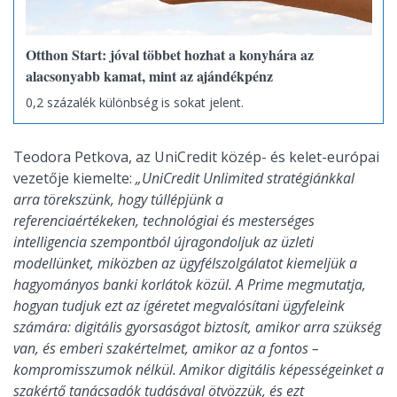
Otthon Start: jóval többet hozhat a konyhára az
alacsonyabb kamat, mint az ajándékpénz
0,2 százalék különbség is sokat jelent.
Teodora Petkova, az UniCredit közép- és kelet-európai
vezetője kiemelte:
„UniCredit Unlimited stratégiánkkal
arra törekszünk, hogy túllépjünk a
referenciaértékeken, technológiai és mesterséges
intelligencia szempontból újragondoljuk az üzleti
modellünket, miközben az ügyfélszolgálatot kiemeljük a
hagyományos banki korlátok közül. A Prime megmutatja,
hogyan tudjuk ezt az ígéretet megvalósítani ügyfeleink
számára: digitális gyorsaságot biztosít, amikor arra szükség
van, és emberi szakértelmet, amikor az a fontos –
kompromisszumok nélkül. Amikor digitális képességeinket a
szakértő tanácsadók tudásával ötvözzük, és ezt