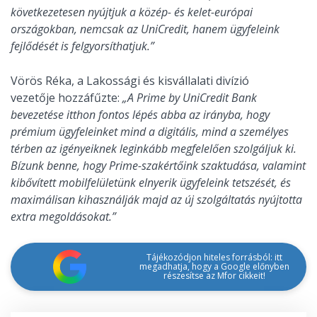
következetesen nyújtjuk a közép- és kelet-európai
országokban, nemcsak az UniCredit, hanem ügyfeleink
fejlődését is felgyorsíthatjuk.”
Vörös Réka, a Lakossági és kisvállalati divízió
vezetője hozzáfűzte:
„A Prime by UniCredit Bank
bevezetése itthon fontos lépés abba az irányba, hogy
prémium ügyfeleinket mind a digitális, mind a személyes
térben az igényeiknek leginkább megfelelően szolgáljuk ki.
Bízunk benne, hogy Prime-szakértőink szaktudása, valamint
kibővített mobilfelületünk elnyerik ügyfeleink tetszését, és
maximálisan kihasználják majd az új szolgáltatás nyújtotta
extra megoldásokat.”
Tájékozódjon hiteles forrásból: itt
megadhatja, hogy a Google előnyben
részesítse az Mfor cikkeit!