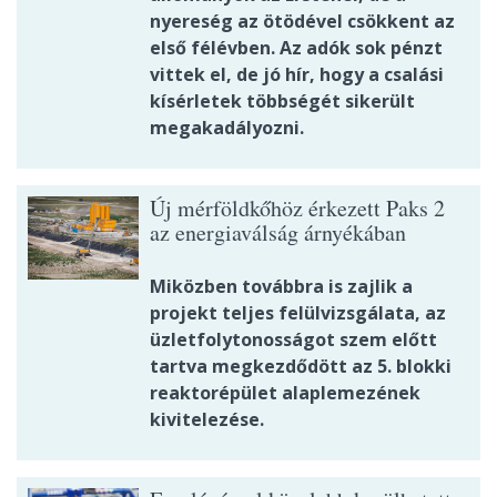
nyereség az ötödével csökkent az
első félévben. Az adók sok pénzt
vittek el, de jó hír, hogy a csalási
kísérletek többségét sikerült
megakadályozni.
Új mérföldkőhöz érkezett Paks 2
az energiaválság árnyékában
Miközben továbbra is zajlik a
projekt teljes felülvizsgálata, az
üzletfolytonosságot szem előtt
tartva megkezdődött az 5. blokki
reaktorépület alaplemezének
kivitelezése.