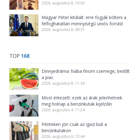
2026. augusztus 8. 10:03
Magyar Péter kitálalt: erre fogják költeni a
felfoghatatlan mennyiségű uniós forrást
2026. augusztus 8. 09:31
TOP
168
Dinnyedráma: hiába finom csemege, bedőlt
a piac
2026. augusztus 8. 11:39
Most érkezett: ezek az árak jelenhetnek
meg holnap a benzinkutak kijelzőin
2026. augusztus 4. 11:24
Pénteken jön csak az igazi buli a
benzinkutakon
2026. augusztus 6. 12:44