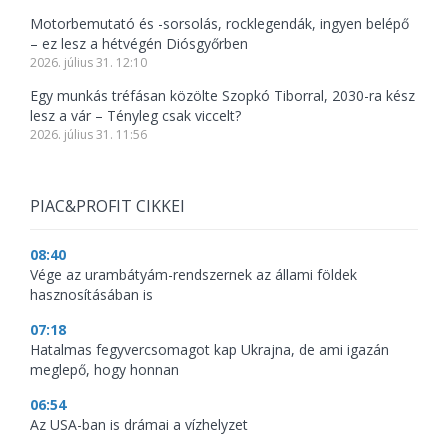
Motorbemutató és -sorsolás, rocklegendák, ingyen belépő
– ez lesz a hétvégén Diósgyőrben
2026. július 31. 12:10
Egy munkás tréfásan közölte Szopkó Tiborral, 2030-ra kész
lesz a vár – Tényleg csak viccelt?
2026. július 31. 11:56
PIAC&PROFIT CIKKEI
08:40
Vége az urambátyám-rendszernek az állami földek
hasznosításában is
07:18
Hatalmas fegyvercsomagot kap Ukrajna, de ami igazán
meglepő, hogy honnan
06:54
Az USA-ban is drámai a vízhelyzet