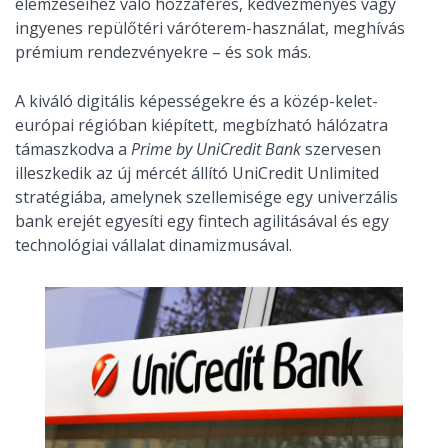
elemzéseihez való hozzáférés, kedvezményes vagy
ingyenes repülőtéri váróterem-használat, meghívás
prémium rendezvényekre – és sok más.
A kiváló digitális képességekre és a közép-kelet-
európai régióban kiépített, megbízható hálózatra
támaszkodva a
Prime by UniCredit Bank
szervesen
illeszkedik az új mércét állító UniCredit Unlimited
stratégiába, amelynek szellemisége egy univerzális
bank erejét egyesíti egy fintech agilitásával és egy
technológiai vállalat dinamizmusával.