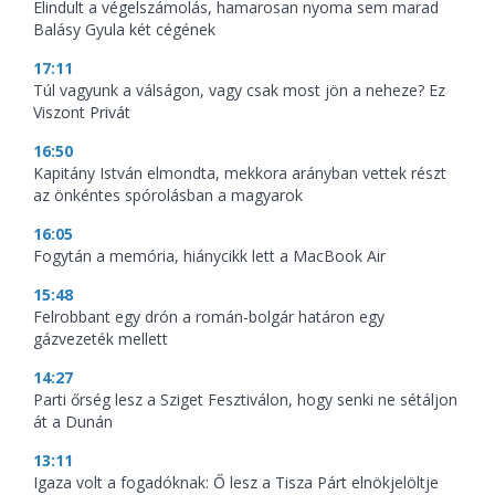
Elindult a végelszámolás, hamarosan nyoma sem marad
Balásy Gyula két cégének
17:11
Túl vagyunk a válságon, vagy csak most jön a neheze? Ez
Viszont Privát
16:50
Kapitány István elmondta, mekkora arányban vettek részt
az önkéntes spórolásban a magyarok
16:05
Fogytán a memória, hiánycikk lett a MacBook Air
15:48
Felrobbant egy drón a román-bolgár határon egy
gázvezeték mellett
14:27
Parti őrség lesz a Sziget Fesztiválon, hogy senki ne sétáljon
át a Dunán
13:11
Igaza volt a fogadóknak: Ő lesz a Tisza Párt elnökjelöltje