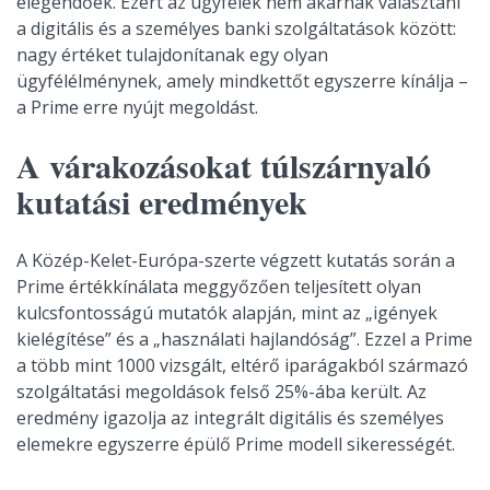
elegendőek. Ezért az ügyfelek nem akarnak választani
a digitális és a személyes banki szolgáltatások között:
nagy értéket tulajdonítanak egy olyan
ügyfélélménynek, amely mindkettőt egyszerre kínálja –
a Prime erre nyújt megoldást.
A várakozásokat túlszárnyaló
kutatási eredmények
A Közép-Kelet-Európa-szerte végzett kutatás során a
Prime értékkínálata meggyőzően teljesített olyan
kulcsfontosságú mutatók alapján, mint az „igények
kielégítése” és a „használati hajlandóság”. Ezzel a Prime
a több mint 1000 vizsgált, eltérő iparágakból származó
szolgáltatási megoldások felső 25%-ába került. Az
eredmény igazolja az integrált digitális és személyes
elemekre egyszerre épülő Prime modell sikerességét.