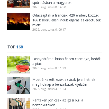
spórolásban a magyarok
2026. augusztus 8. 16:50
Odacsaptak a franciák: 420 ember, köztük
166 kiskorú ellen indult eljárás az erdőtüzek
miatt
2026. augusztus 9. 09:17
TOP
168
Dinnyedráma: hiába finom csemege, bedőlt
a piac
2026. augusztus 8. 11:39
Most érkezett: ezek az árak jelenhetnek
meg holnap a benzinkutak kijelzőin
2026. augusztus 4. 11:24
Pénteken jön csak az igazi buli a
benzinkutakon