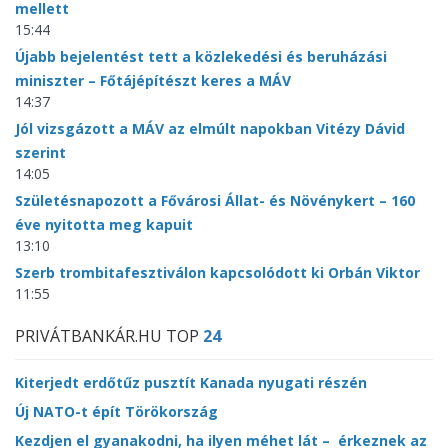
mellett
15:44
Újabb bejelentést tett a közlekedési és beruházási
miniszter – Főtájépítészt keres a MÁV
14:37
Jól vizsgázott a MÁV az elmúlt napokban Vitézy Dávid
szerint
14:05
Születésnapozott a Fővárosi Állat- és Növénykert – 160
éve nyitotta meg kapuit
13:10
Szerb trombitafesztiválon kapcsolódott ki Orbán Viktor
11:55
PRIVÁTBANKÁR.HU TOP
24
Kiterjedt erdőtűz pusztít Kanada nyugati részén
Új NATO-t épít Törökország
Kezdjen el gyanakodni, ha ilyen méhet lát – érkeznek az