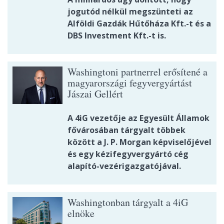
jogutód nélkül megszünteti az
Alföldi Gazdák Hűtőháza Kft.-t és a
DBS Investment Kft.-t is.
Washingtoni partnerrel erősítené a
magyarországi fegyvergyártást
Jászai Gellért
A 4iG vezetője az Egyesült Államok
fővárosában tárgyalt többek
között a J. P. Morgan képviselőjével
és egy kézifegyvergyártó cég
alapító-vezérigazgatójával.
Washingtonban tárgyalt a 4iG
elnöke