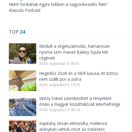
Miért fordulnak egyre többen a vagyonkezelés felé?
Klasszis Podcast
TOP
24
Elindult a végelszámolás, hamarosan
nyoma sem marad Balásy Gyula két
cégének
2026. augusztus 9. 06:01
Hegedűs Zsolt és a NER luxusa, itt biztos
nem szállt por a zsírra
2026. augusztus 9. 10:26
Vitézy Dávid szembesített a tényekkel:
óriási a magyar közúthálózat leterheltsége
2026. augusztus 9. 08:10
Kapitány István elmondta, mekkora
arányban vettek részt az önkéntes