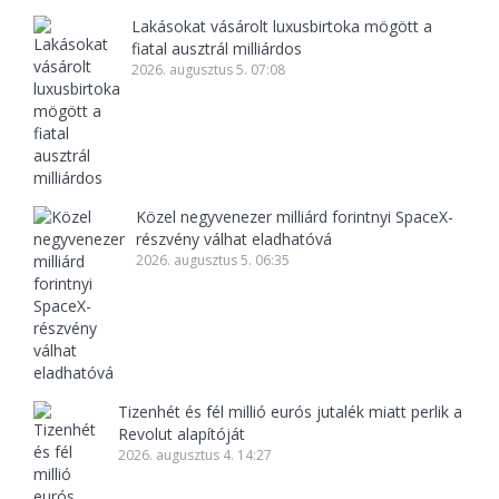
Lakásokat vásárolt luxusbirtoka mögött a
fiatal ausztrál milliárdos
2026. augusztus 5. 07:08
Közel negyvenezer milliárd forintnyi SpaceX-
részvény válhat eladhatóvá
2026. augusztus 5. 06:35
Tizenhét és fél millió eurós jutalék miatt perlik a
Revolut alapítóját
2026. augusztus 4. 14:27