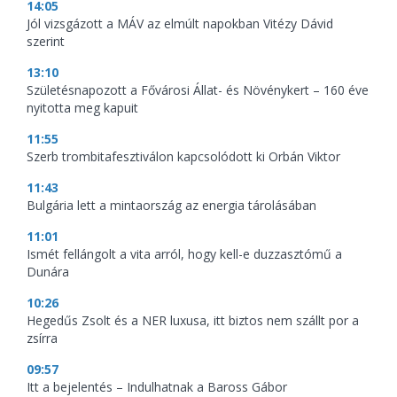
14:05
Jól vizsgázott a MÁV az elmúlt napokban Vitézy Dávid
szerint
13:10
Születésnapozott a Fővárosi Állat- és Növénykert – 160 éve
nyitotta meg kapuit
11:55
Szerb trombitafesztiválon kapcsolódott ki Orbán Viktor
11:43
Bulgária lett a mintaország az energia tárolásában
11:01
Ismét fellángolt a vita arról, hogy kell-e duzzasztómű a
Dunára
10:26
Hegedűs Zsolt és a NER luxusa, itt biztos nem szállt por a
zsírra
09:57
Itt a bejelentés – Indulhatnak a Baross Gábor