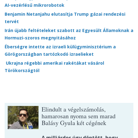
AI-vezérlésű mikrorobotok
Benjamin Netanjahu elutasítja Trump gázai rendezési
tervét
Irán újabb feltételeket szabott az Egyesült Államoknak a
Hormuzi-szoros megnyitásához
Éberségre intette az izraeli külügyminisztérium a
Görögországban tartózkodó izraelieket
Ukrajna régebbi amerikai rakétákat vásárol
Törökországtól
Elindult a végelszámolás,
hamarosan nyoma sem marad
Balásy Gyula két cégének
A milliárdos úgy döntött, hogy