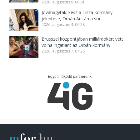
2026. augusztus 9. 06:01
Jóváhagyták: kész a Tisza-kormány
jelentése, Orbán Anitán a sor
2026. augusztus 4. 06:58
Brüsszel központjában milliárdokért vett
volna ingatlant az Orbán-kormány
2026. augusztus 7. 07:26
Együttműködő partnerünk: