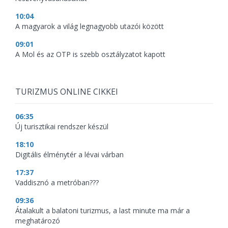
10:04
A magyarok a világ legnagyobb utazói között
09:01
A Mol és az OTP is szebb osztályzatot kapott
TURIZMUS ONLINE CIKKEI
06:35
Új turisztikai rendszer készül
18:10
Digitális élménytér a lévai várban
17:37
Vaddisznó a metróban???
09:36
Átalakult a balatoni turizmus, a last minute ma már a
meghatározó