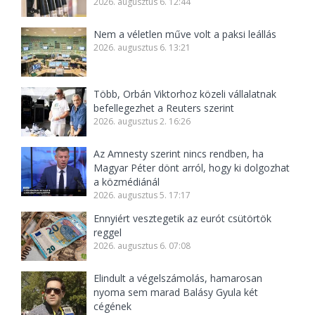
2026. augusztus 6. 12:44
Nem a véletlen műve volt a paksi leállás
2026. augusztus 6. 13:21
Több, Orbán Viktorhoz közeli vállalatnak
befellegezhet a Reuters szerint
2026. augusztus 2. 16:26
Az Amnesty szerint nincs rendben, ha
Magyar Péter dönt arról, hogy ki dolgozhat
a közmédiánál
2026. augusztus 5. 17:17
Ennyiért vesztegetik az eurót csütörtök
reggel
2026. augusztus 6. 07:08
Elindult a végelszámolás, hamarosan
nyoma sem marad Balásy Gyula két
cégének