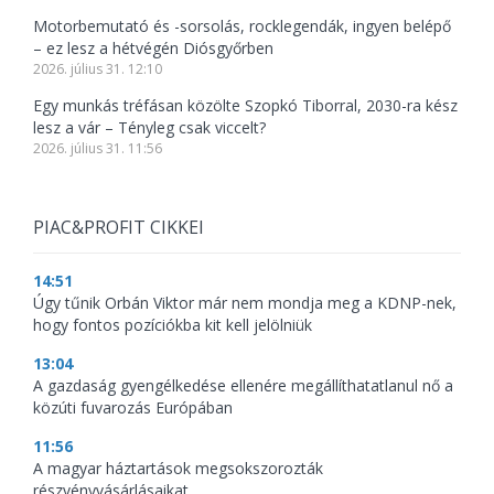
Motorbemutató és -sorsolás, rocklegendák, ingyen belépő
– ez lesz a hétvégén Diósgyőrben
2026. július 31. 12:10
Egy munkás tréfásan közölte Szopkó Tiborral, 2030-ra kész
lesz a vár – Tényleg csak viccelt?
2026. július 31. 11:56
PIAC&PROFIT CIKKEI
14:51
Úgy tűnik Orbán Viktor már nem mondja meg a KDNP-nek,
hogy fontos pozíciókba kit kell jelölniük
13:04
A gazdaság gyengélkedése ellenére megállíthatatlanul nő a
közúti fuvarozás Európában
11:56
A magyar háztartások megsokszorozták
részvényvásárlásaikat