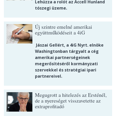
Lehúzza a rolót az Accell Hunland
tószegi üzeme.
Új szintre emelné amerikai
együttműködéseit a 4iG
Jászai Gellért, a 4iG Nyrt. elnöke
Washingtonban tárgyalt a cég
amerikai partnerségeinek
megerősítéséről kormányzati
szervekkel és stratégiai ipari
partnereivel.
Megugrott a hitelezés az Ersténél,
de a nyereséget visszavetette az
extraprofitadó