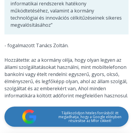
informatikai rendszerek hatékony
működtetéséhez, valamint a kormány
technológiai és innovációs célkitűzéseinek sikeres
megvalósításához”
- fogalmazott Tanács Zoltán.
Hozzátette: az a kormány célja, hogy olyan legyen az
állami szolgáltatásokat használni, mint mobiltelefonon
bankolni vagy ételt rendelni: egyszerű, gyors, olcsó,
élményszerű, és legfőképp olyan, ahol az állam szolgál,
szolgáltat és az emberekért van, Ahol minden
informatikára költött adóforint megfelelően hasznosul.
Tájékozódjon hiteles forrásból: itt
megadhatja, hogy a Google előnyben
részesítse az Mfor cikkeit!