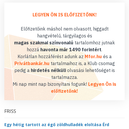
LEGYEN ÖN IS ELŐFIZETŐNK!
Előfizetőink máshol nem olvasott, higgadt
hangvételű, tárgyilagos és
magas szakmai színvonalú
tartalomhoz jutnak
hozzá
havonta már 1490 forintért
.
Korlátlan hozzáférést adunk az
Mfor.hu
és a
Privátbankár.hu
tartalmaihoz is, a Klub csomag
pedig a
hirdetés nélküli
olvasási lehetőséget is
tartalmazza.
Mi nap mint nap bizonyítani fogunk!
Legyen Ön is
előfizetőnk!
FRISS
Egy hétig tartott az égő zöldhulladék eloltása Érd