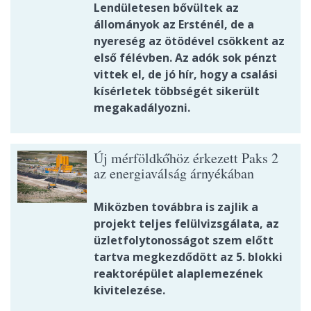
Lendületesen bővültek az
állományok az Ersténél, de a
nyereség az ötödével csökkent az
első félévben. Az adók sok pénzt
vittek el, de jó hír, hogy a csalási
kísérletek többségét sikerült
megakadályozni.
Új mérföldkőhöz érkezett Paks 2
az energiaválság árnyékában
Miközben továbbra is zajlik a
projekt teljes felülvizsgálata, az
üzletfolytonosságot szem előtt
tartva megkezdődött az 5. blokki
reaktorépület alaplemezének
kivitelezése.