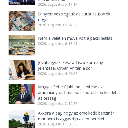
2026. augusztus 5. 17:17
Ennyiért vesztegetik az eurót csütörtök
reggel
2026. augusztus 6. 07:08
Nem a véletlen műve volt a paksi leállás
2026. augusztus 6. 13:21
Jóváhagyták: kész a Tisza-kormány
jelentése, Orbán Anitán a sor
2026. augusztus 4. 06:58
Magyar Péter újabb bejelentése az
áramhiányról: hatalmas spórolásba kezdett
az ország
2026. augusztus 2. 12:37
Akkora a baj, hogy az emelkedő benzinár
már nem is aggasztja az embereket
2026. augusztus 1. 05:56