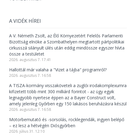
A VIDÉK HÍREI
A V. Németh Zsolt, az Élő Környezetért Felelős Parlamenti
Bizottság elnöke a Szombathelyen megtartott pártpolitikai
cirkusszá silányult ülés után eddig mindössze egyszer hívta
össze a testületet
2026. augusztus 7. 17:41
Hallottál már valaha a "Vizet a tájba" programról?
2026. augusztus 7. 16:58
A TISZA-kormány visszaköveteli a zuglói irodakomplexumra
kifizetett több mint 300 milliárd forintot - az ügy egyik
legnagyobb nyertese éppen az a Bayer Construct volt,
amely jelenleg Győrben egy 150 lakásos beruházásra készül
2026. augusztus 7. 16:58
Motorbemutató és -sorsolás, rocklegendák, ingyen belépő
– ez lesz a hétvégén Diósgyőrben
2026. július 31. 12:10