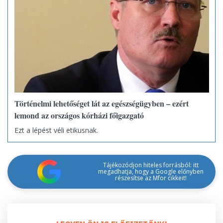
Történelmi lehetőséget lát az egészségügyben – ezért
lemond az országos kórházi főigazgató
Ezt a lépést véli etikusnak.
Tájékozódjon hiteles forrásból: itt
megadhatja, hogy a Google előnyben
részesítse az Mfor cikkeit!