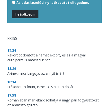
Az
elfogadom.
adatkezelési nyilatkozatot
Feliratkozom
FRISS
19:24
Rekordot döntött a német export, és ez a magyar
autóiparra is hatással lehet
18:29
Akinek nincs bingója, az annyit is ér?
18:14
Erősödött a forint, ismét 315 alatt a dollár
17:58
Romániában már lekapcsolhatja a nagy ipari fogyasztókat
az áramszolgáltató