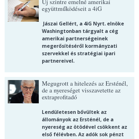
Új szintre emelné amerikai
együttműködéseit a 4iG
Jászai Gellért, a 4iG Nyrt. elnöke
Washingtonban tárgyalt a cég
amerikai partnerségeinek
megerősítéséről kormányzati
szervekkel és stratégiai ipari
partnereivel.
Megugrott a hitelezés az Ersténél,
de a nyereséget visszavetette az
extraprofitadó
Lendületesen bővültek az
állományok az Ersténél, de a
nyereség az ötödével csökkent az
első félévben. Az adók sok pénzt