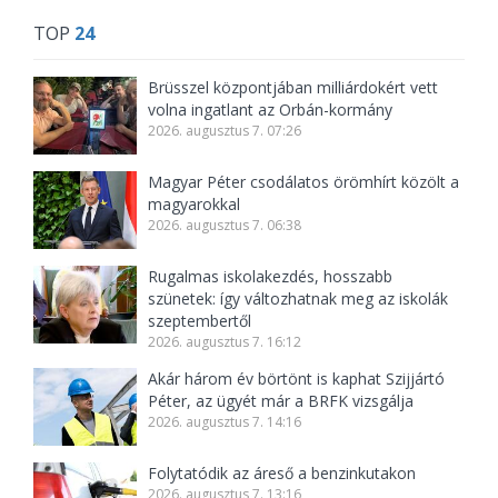
TOP
24
Brüsszel központjában milliárdokért vett
volna ingatlant az Orbán-kormány
2026. augusztus 7. 07:26
Magyar Péter csodálatos örömhírt közölt a
magyarokkal
2026. augusztus 7. 06:38
Rugalmas iskolakezdés, hosszabb
szünetek: így változhatnak meg az iskolák
szeptembertől
2026. augusztus 7. 16:12
Akár három év börtönt is kaphat Szijjártó
Péter, az ügyét már a BRFK vizsgálja
2026. augusztus 7. 14:16
Folytatódik az áreső a benzinkutakon
2026. augusztus 7. 13:16