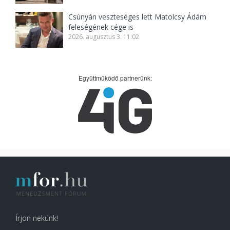
Csúnyán veszteséges lett Matolcsy Ádám
feleségének cége is
2026. augusztus 3. 11:02
Együttműködő partnerünk:
Írjon nekünk!