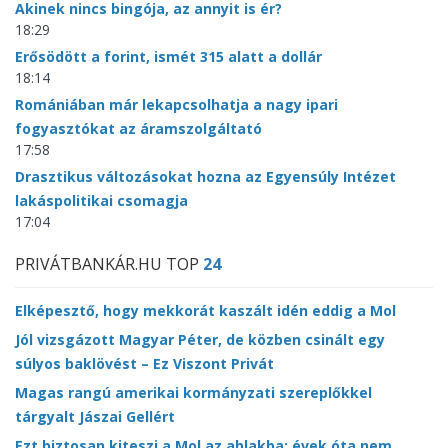
Akinek nincs bingója, az annyit is ér?
18:29
Erősödött a forint, ismét 315 alatt a dollár
18:14
Romániában már lekapcsolhatja a nagy ipari
fogyasztókat az áramszolgáltató
17:58
Drasztikus változásokat hozna az Egyensúly Intézet
lakáspolitikai csomagja
17:04
PRIVÁTBANKÁR.HU TOP
24
Elképesztő, hogy mekkorát kaszált idén eddig a Mol
Jól vizsgázott Magyar Péter, de közben csinált egy
súlyos baklövést – Ez Viszont Privát
Magas rangú amerikai kormányzati szereplőkkel
tárgyalt Jászai Gellért
Ezt biztosan kiteszi a Mol az ablakba: évek óta nem