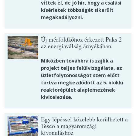
vittek el, de jó hír, hogy a csalási
kísérletek többségét sikerült
megakadályozni.
Új mérföldkőhöz érkezett Paks 2
az energiaválság árnyékában
Miközben továbbra is zajlik a
projekt teljes felülvizsgálata, az
üzletfolytonosságot szem előtt
tartva megkezdődött az 5. blokki
reaktorépület alaplemezének
kivitelezése.
Egy lépéssel közelebb kerülhetett a
Tesco a magyarországi
kivonuláshoz