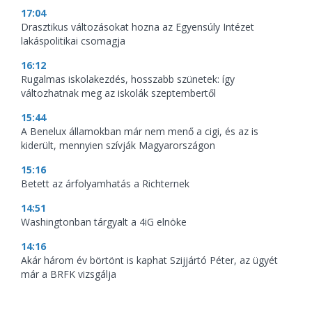
17:04
Drasztikus változásokat hozna az Egyensúly Intézet
lakáspolitikai csomagja
16:12
Rugalmas iskolakezdés, hosszabb szünetek: így
változhatnak meg az iskolák szeptembertől
15:44
A Benelux államokban már nem menő a cigi, és az is
kiderült, mennyien szívják Magyarországon
15:16
Betett az árfolyamhatás a Richternek
14:51
Washingtonban tárgyalt a 4iG elnöke
14:16
Akár három év börtönt is kaphat Szijjártó Péter, az ügyét
már a BRFK vizsgálja