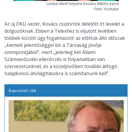
Lenkei Mirtil helyére Kovács Miklós kerül
Fotó: Youtube
Az új DKÜ-vezér, Kovács csütörtök délelőtt írt levelet a
dolgozóknak. Ebben a Telexhez is eljutott levélben
többek között úgy fogalmazott: az előttük álló időszak
„kiemelt jelentőséggel bír a Társaság jövője
szempontjából”, mert „jelenleg két Állami
Számvevőszéki ellenőrzés is folyamatban van
szervezetünknél, és a közeljövőben további átfogó
tulajdonosi átvilágításokra is számítanunk kell”.
Kapcsolódó cikk