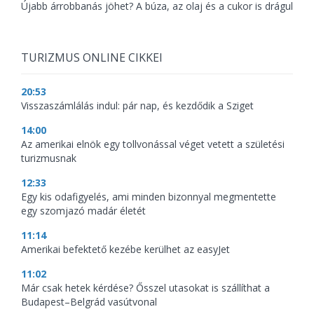
Újabb árrobbanás jöhet? A búza, az olaj és a cukor is drágul
TURIZMUS ONLINE CIKKEI
20:53
Visszaszámlálás indul: pár nap, és kezdődik a Sziget
14:00
Az amerikai elnök egy tollvonással véget vetett a születési
turizmusnak
12:33
Egy kis odafigyelés, ami minden bizonnyal megmentette
egy szomjazó madár életét
11:14
Amerikai befektető kezébe kerülhet az easyJet
11:02
Már csak hetek kérdése? Ősszel utasokat is szállíthat a
Budapest–Belgrád vasútvonal