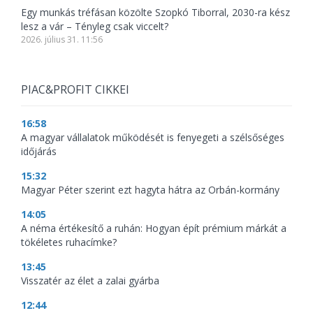
Egy munkás tréfásan közölte Szopkó Tiborral, 2030-ra kész
lesz a vár – Tényleg csak viccelt?
2026. július 31. 11:56
PIAC&PROFIT CIKKEI
16:58
A magyar vállalatok működését is fenyegeti a szélsőséges
időjárás
15:32
Magyar Péter szerint ezt hagyta hátra az Orbán-kormány
14:05
A néma értékesítő a ruhán: Hogyan épít prémium márkát a
tökéletes ruhacímke?
13:45
Visszatér az élet a zalai gyárba
12:44