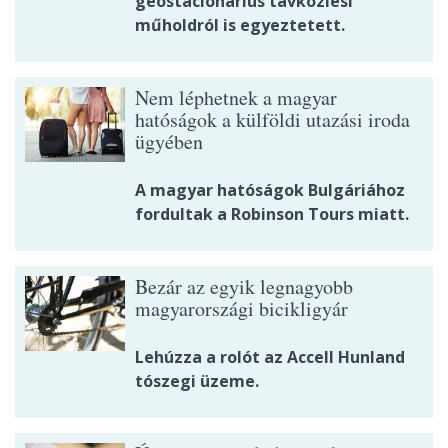
geostacionárius távközlési
műholdról is egyeztetett.
Nem léphetnek a magyar
hatóságok a külföldi utazási iroda
ügyében
A magyar hatóságok Bulgáriához
fordultak a Robinson Tours miatt.
Bezár az egyik legnagyobb
magyarországi bicikligyár
Lehúzza a rolót az Accell Hunland
tószegi üzeme.