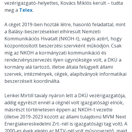
vezérigazgató-helyettes, Kovács Miklós került – tudta
meg a
Telex
.
A céget 2019-ben hozták létre, hasonló feladattal, mint
a Balásy-beszerzésekkel elhíresült Nemzeti
Kommunikációs Hivatalt (NKOH-t), vagyis azért, hogy
központosított beszerzési szervként működjön. Csak
míg az NKOH a kormányzati kommunikáció és
rendezvényszervezés ilyen ügynöksége volt, a DKÜ a
kormány alá tartozó, illetve általa felügyelt állami
szervek, intézmények, cégek, alapítványok informatikai
beszerzéseit koordinálta.
Lenkei Mirtill tavaly nyáron lett a DKÜ vezérigazgatója,
addig egyrészt ennél a cégnél volt igazgatósági elnök,
másrészt történetesen éppen az NKOH-t vezette
(illetve 2019-2023 között az állami tulajdonú MVM Next
Energiakereskedelmi Zrt.-nél is igazgatósági tag volt). A
2000-es évek elején az MTV-nél volt műsorvezető, majd