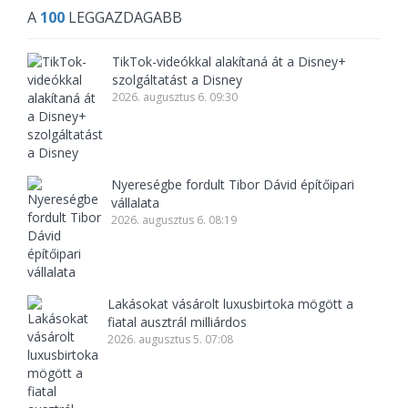
A
100
LEGGAZDAGABB
TikTok-videókkal alakítaná át a Disney+
szolgáltatást a Disney
2026. augusztus 6. 09:30
Nyereségbe fordult Tibor Dávid építőipari
vállalata
2026. augusztus 6. 08:19
Lakásokat vásárolt luxusbirtoka mögött a
fiatal ausztrál milliárdos
2026. augusztus 5. 07:08