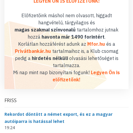
LEGYEN ÖN IS ELŐFIZETŐNK!
Előfizetőink máshol nem olvasott, higgadt
hangvételű, tárgyilagos és
magas szakmai színvonalú
tartalomhoz jutnak
hozzá
havonta már 1490 forintért
.
Korlátlan hozzáférést adunk az
Mfor.hu
és a
Privátbankár.hu
tartalmaihoz is, a Klub csomag
pedig a
hirdetés nélküli
olvasási lehetőséget is
tartalmazza.
Mi nap mint nap bizonyítani fogunk!
Legyen Ön is
előfizetőnk!
FRISS
Rekordot döntött a német export, és ez a magyar
autóiparra is hatással lehet
19:24