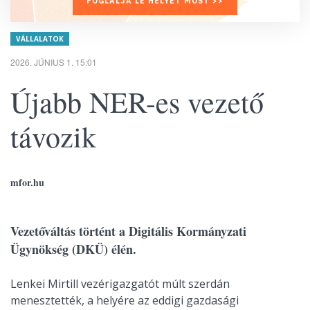
FOGLALJA LE HELYÉT MOST >>
VÁLLALATOK
2026. JÚNIUS 1. 15:01
Újabb NER-es vezető
távozik
mfor.hu
Vezetőváltás történt a Digitális Kormányzati
Ügynökség (DKÜ) élén.
Lenkei Mirtill vezérigazgatót múlt szerdán
menesztették, a helyére az eddigi gazdasági