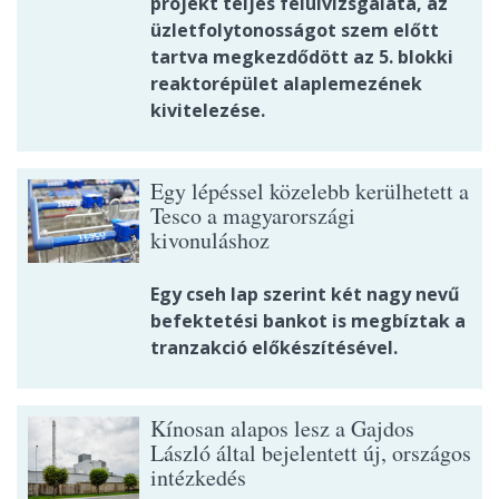
projekt teljes felülvizsgálata, az
üzletfolytonosságot szem előtt
tartva megkezdődött az 5. blokki
reaktorépület alaplemezének
kivitelezése.
Egy lépéssel közelebb kerülhetett a
Tesco a magyarországi
kivonuláshoz
Egy cseh lap szerint két nagy nevű
befektetési bankot is megbíztak a
tranzakció előkészítésével.
Kínosan alapos lesz a Gajdos
László által bejelentett új, országos
intézkedés