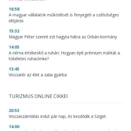
16:58
A magyar vállalatok működését is fenyegeti a szélsőséges
időjárás
15:32
Magyar Péter szerint ezt hagyta hátra az Orbán-kormány
14:05
A néma értékesítő a ruhán: Hogyan épít prémium márkát a
tökéletes ruhacímke?
13:45
Visszatér az élet a zalai gyárba
TURIZMUS ONLINE CIKKEI
20:53
Visszaszámlálás indul: pár nap, és kezdődik a Sziget
14:00