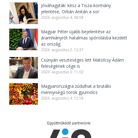
Jóváhagyták: kész a Tisza-kormány
jelentése, Orbán Anitán a sor
2026. augusztus 4. 06:58
Magyar Péter újabb bejelentése az
áramhiányról: hatalmas spórolásba kezdett
az ország
2026. augusztus 2. 12:37
Csúnyán veszteséges lett Matolcsy Ádám
feleségének cége is
2026. augusztus 3. 11:02
Magyarországra zúdulhat a brutális
mennyiségű török gyümölcs
2026. augusztus 4. 12:58
Együttműködő partnerünk: