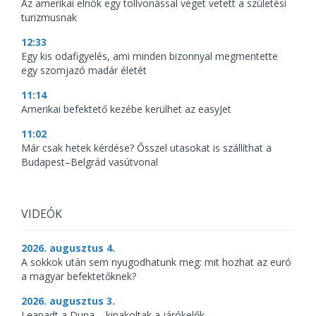
Az amerikai elnök egy tollvonással véget vetett a születési
turizmusnak
12:33
Egy kis odafigyelés, ami minden bizonnyal megmentette
egy szomjazó madár életét
11:14
Amerikai befektető kezébe kerülhet az easyJet
11:02
Már csak hetek kérdése? Ősszel utasokat is szállíthat a
Budapest–Belgrád vasútvonal
VIDEÓK
2026. augusztus 4.
A sokkok után sem nyugodhatunk meg: mit hozhat az euró
a magyar befektetőknek?
2026. augusztus 3.
Leapadt a Duna – kipakoltak a járókelők