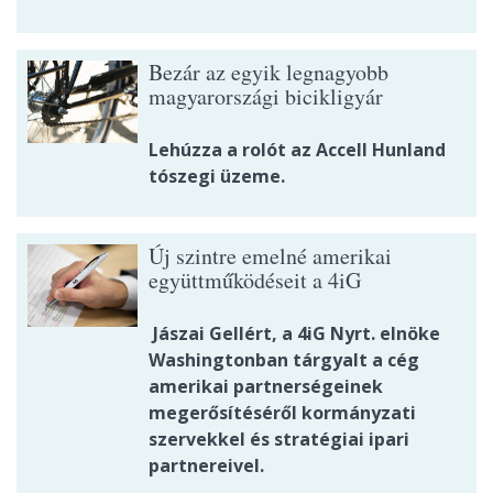
Bezár az egyik legnagyobb
magyarországi bicikligyár
Lehúzza a rolót az Accell Hunland
tószegi üzeme.
Új szintre emelné amerikai
együttműködéseit a 4iG
Jászai Gellért, a 4iG Nyrt. elnöke
Washingtonban tárgyalt a cég
amerikai partnerségeinek
megerősítéséről kormányzati
szervekkel és stratégiai ipari
partnereivel.