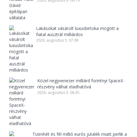
2026. augusztus 6. 08:19
Lakásokat vásárolt luxusbirtoka mögött a
fiatal ausztrál milliárdos
2026. augusztus 5. 07:08
Közel negyvenezer milliárd forintnyi SpaceX-
részvény válhat eladhatóvá
2026. augusztus 5. 06:35
Tizenhét és fél millió eurós jutalék miatt perlik a