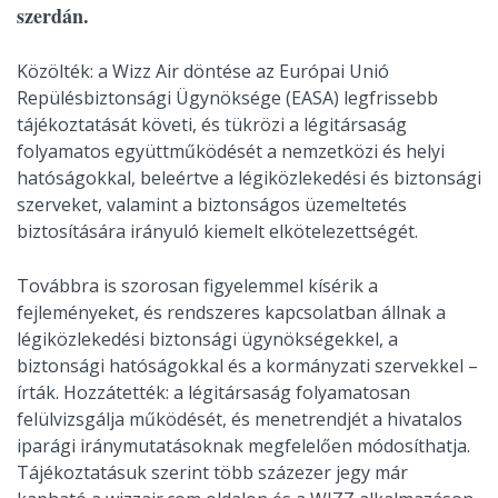
szerdán.
Közölték: a Wizz Air döntése az Európai Unió
Repülésbiztonsági Ügynöksége (EASA) legfrissebb
tájékoztatását követi, és tükrözi a légitársaság
folyamatos együttműködését a nemzetközi és helyi
hatóságokkal, beleértve a légiközlekedési és biztonsági
szerveket, valamint a biztonságos üzemeltetés
biztosítására irányuló kiemelt elkötelezettségét.
Továbbra is szorosan figyelemmel kísérik a
fejleményeket, és rendszeres kapcsolatban állnak a
légiközlekedési biztonsági ügynökségekkel, a
biztonsági hatóságokkal és a kormányzati szervekkel –
írták. Hozzátették: a légitársaság folyamatosan
felülvizsgálja működését, és menetrendjét a hivatalos
iparági iránymutatásoknak megfelelően módosíthatja.
Tájékoztatásuk szerint több százezer jegy már