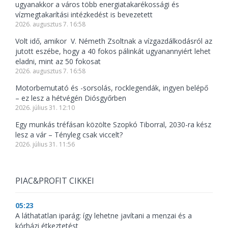
ugyanakkor a város több energiatakarékossági és
vízmegtakarítási intézkedést is bevezetett
2026. augusztus 7. 16:58
Volt idő, amikor V. Németh Zsoltnak a vízgazdálkodásról az
jutott eszébe, hogy a 40 fokos pálinkát ugyanannyiért lehet
eladni, mint az 50 fokosat
2026. augusztus 7. 16:58
Motorbemutató és -sorsolás, rocklegendák, ingyen belépő
– ez lesz a hétvégén Diósgyőrben
2026. július 31. 12:10
Egy munkás tréfásan közölte Szopkó Tiborral, 2030-ra kész
lesz a vár – Tényleg csak viccelt?
2026. július 31. 11:56
PIAC&PROFIT CIKKEI
05:23
A láthatatlan iparág: így lehetne javítani a menzai és a
kórházi étkeztetést