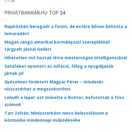
17:58
PRIVÁTBANKÁR.HU TOP
24
Napközben beragadt a forint, de estére bőven behozta a
lemaradást
Magas rangú amerikai kormányzati szereplőkkel
tárgyalt Jászai Gellért
Hihetetlen mit hoztak létre mesterséges intelligenciával
Satuféket nyomott az infláció, főleg a nyugdíjasok
jártak jól
Győzelmet hirdetett Magyar Péter – mindenki
visszatérhet a megszokotthoz
Lehullt a lepel: ezt művelte a Richter, befutottak a friss
számok
Tarr Zoltán: Miniszterként nincs beleszólásom a
közmédia mindennapi működésébe