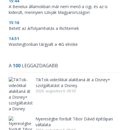
15:44
A Benelux államokban már nem menő a cigi, és az is
kiderült, mennyien szívják Magyarországon
15:16
Betett az árfolyamhatás a Richternek
14:51
Washingtonban tárgyalt a 4iG elnöke
A
100
LEGGAZDAGABB
TikTok-videókkal alakítaná át a Disney+
szolgáltatást a Disney
2026. augusztus 6. 09:30
Nyereségbe fordult Tibor Dávid építőipari
vállalata