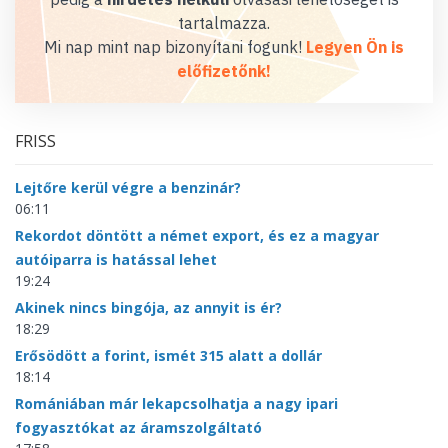
tartalmazza.
Mi nap mint nap bizonyítani fogunk!
Legyen Ön is
előfizetőnk!
FRISS
Lejtőre kerül végre a benzinár?
06:11
Rekordot döntött a német export, és ez a magyar
autóiparra is hatással lehet
19:24
Akinek nincs bingója, az annyit is ér?
18:29
Erősödött a forint, ismét 315 alatt a dollár
18:14
Romániában már lekapcsolhatja a nagy ipari
fogyasztókat az áramszolgáltató