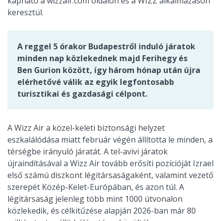
kapható a wizzair.com oldalon és a WIZZ alkalmazáson
keresztül.
A reggel 5 órakor Budapestről induló járatok
minden nap közlekednek majd Ferihegy és
Ben Gurion között, így három hónap után újra
elérhetővé válik az egyik legfontosabb
turisztikai és gazdasági célpont.
A Wizz Air a közel-keleti biztonsági helyzet
eszkalálódása miatt február végén állította le minden, a
térségbe irányuló járatát. A tel-avivi járatok
újraindításával a Wizz Air tovább erősíti pozícióját Izrael
első számú diszkont légitársaságaként, valamint vezető
szerepét Közép-Kelet-Európában, és azon túl. A
légitársaság jelenleg több mint 1000 útvonalon
közlekedik, és célkitűzése alapján 2026-ban már 80