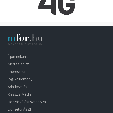
Írjon nekünk!
Médiaajánlat
Impresszum
Jogi közlemény
Adatkezelés
Klasszis Média
Hozzászólási szabályzat
Előfizetői ÁSZF