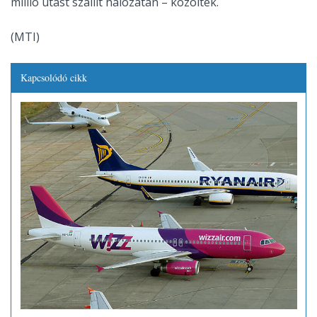
millió utast szállít hálózatán – közölték.
(MTI)
Kapcsolódó cikk