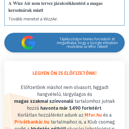
A Wizz Air nem tervez járatcsökkentést a magas
kerozinárak miatt
Tovább menetel a WizzAir.
Tájékozódjon hiteles forrásból: itt
megadhatja, hogy a Google előnyben
részesítse az Mfor cikkeit!
LEGYEN ÖN IS ELŐFIZETŐNK!
Előfizetőink máshol nem olvasott, higgadt
hangvételű, tárgyilagos és
magas szakmai színvonalú
tartalomhoz jutnak
hozzá
havonta már 1490 forintért
.
Korlátlan hozzáférést adunk az
Mfor.hu
és a
Privátbankár.hu
tartalmaihoz is, a Klub csomag
pedig a
hirdetés nélküli
olvasási lehetőséget is