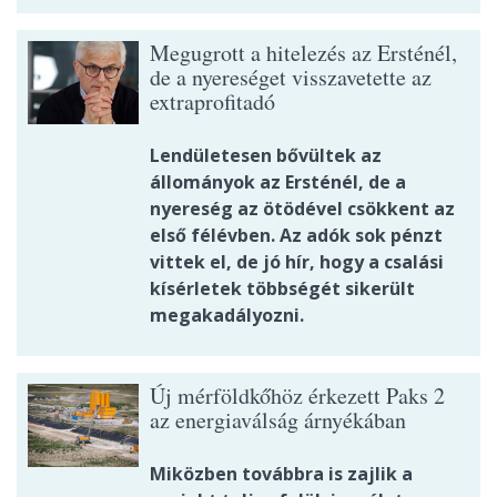
Megugrott a hitelezés az Ersténél,
de a nyereséget visszavetette az
extraprofitadó
Lendületesen bővültek az
állományok az Ersténél, de a
nyereség az ötödével csökkent az
első félévben. Az adók sok pénzt
vittek el, de jó hír, hogy a csalási
kísérletek többségét sikerült
megakadályozni.
Új mérföldkőhöz érkezett Paks 2
az energiaválság árnyékában
Miközben továbbra is zajlik a