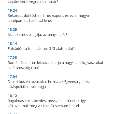
Lejtőre kerül végre a benzinár?
19:24
Rekordot döntött a német export, és ez a magyar
autóiparra is hatással lehet
18:29
Akinek nincs bingója, az annyit is ér?
18:14
Erősödött a forint, ismét 315 alatt a dollár
17:58
Romániában már lekapcsolhatja a nagy ipari fogyasztókat
az áramszolgáltató
17:04
Drasztikus változásokat hozna az Egyensúly Intézet
lakáspolitikai csomagja
16:12
Rugalmas iskolakezdés, hosszabb szünetek: így
változhatnak meg az iskolák szeptembertől