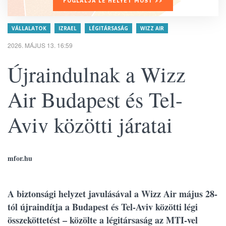
FOGLALJA LE HELYÉT MOST >>
VÁLLALATOK
IZRAEL
LÉGITÁRSASÁG
WIZZ AIR
2026. MÁJUS 13. 16:59
Újraindulnak a Wizz
Air Budapest és Tel-
Aviv közötti járatai
mfor.hu
A biztonsági helyzet javulásával a Wizz Air május 28-
tól újraindítja a Budapest és Tel-Aviv közötti légi
összeköttetést – közölte a légitársaság az MTI-vel