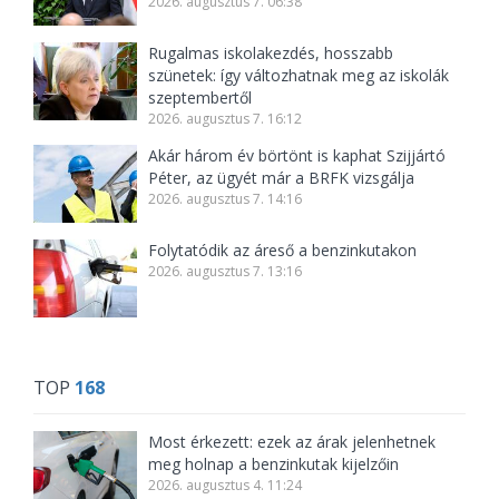
2026. augusztus 7. 06:38
Rugalmas iskolakezdés, hosszabb
szünetek: így változhatnak meg az iskolák
szeptembertől
2026. augusztus 7. 16:12
Akár három év börtönt is kaphat Szijjártó
Péter, az ügyét már a BRFK vizsgálja
2026. augusztus 7. 14:16
Folytatódik az áreső a benzinkutakon
2026. augusztus 7. 13:16
TOP
168
Most érkezett: ezek az árak jelenhetnek
meg holnap a benzinkutak kijelzőin
2026. augusztus 4. 11:24