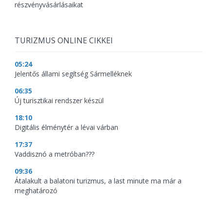
részvényvásárlásaikat
TURIZMUS ONLINE CIKKEI
05:24
Jelentős állami segítség Sármelléknek
06:35
Új turisztikai rendszer készül
18:10
Digitális élménytér a lévai várban
17:37
Vaddisznó a metróban???
09:36
Átalakult a balatoni turizmus, a last minute ma már a
meghatározó