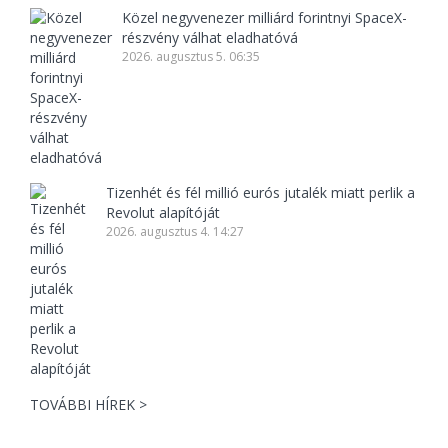
Közel negyvenezer milliárd forintnyi SpaceX-
részvény válhat eladhatóvá
2026. augusztus 5. 06:35
Tizenhét és fél millió eurós jutalék miatt perlik a
Revolut alapítóját
2026. augusztus 4. 14:27
TOVÁBBI HÍREK >