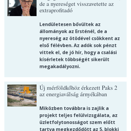
de a nyereséget visszavetette az
extraprofitadó
Lendületesen bővültek az
állományok az Ersténél, de a
nyereség az ötödével csökkent az
első félévben. Az adók sok pénzt
vittek el, de jó hír, hogy a csalási
kísérletek többségét sikerült
megakadályozni.
Új mérföldkőhöz érkezett Paks 2
az energiaválság árnyékában
Miközben továbbra is zajlik a
projekt teljes felülvizsgálata, az
üzletfolytonosságot szem előtt
tartva megkezdődött az 5. blokki