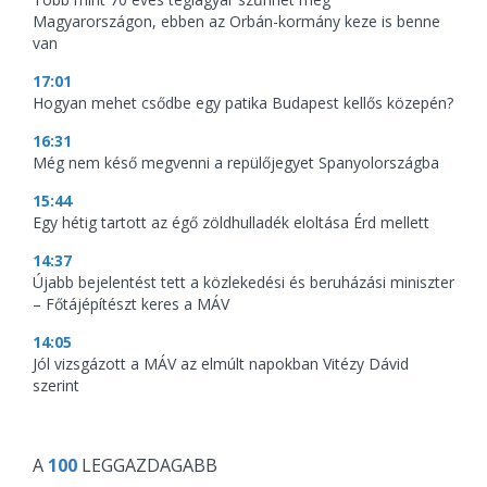
Magyarországon, ebben az Orbán-kormány keze is benne
van
17:01
Hogyan mehet csődbe egy patika Budapest kellős közepén?
16:31
Még nem késő megvenni a repülőjegyet Spanyolországba
15:44
Egy hétig tartott az égő zöldhulladék eloltása Érd mellett
14:37
Újabb bejelentést tett a közlekedési és beruházási miniszter
– Főtájépítészt keres a MÁV
14:05
Jól vizsgázott a MÁV az elmúlt napokban Vitézy Dávid
szerint
A
100
LEGGAZDAGABB