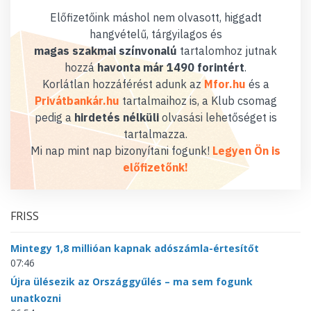
Előfizetőink máshol nem olvasott, higgadt
hangvételű, tárgyilagos és
magas szakmai színvonalú
tartalomhoz jutnak
hozzá
havonta már 1490 forintért
.
Korlátlan hozzáférést adunk az
Mfor.hu
és a
Privátbankár.hu
tartalmaihoz is, a Klub csomag
pedig a
hirdetés nélküli
olvasási lehetőséget is
tartalmazza.
Mi nap mint nap bizonyítani fogunk!
Legyen Ön is
előfizetőnk!
FRISS
Mintegy 1,8 millióan kapnak adószámla-értesítőt
07:46
Újra ülésezik az Országgyűlés – ma sem fogunk
unatkozni