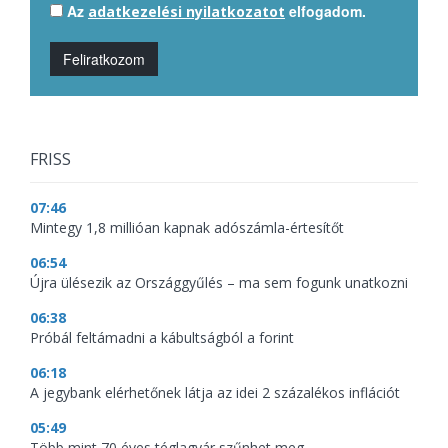
Az
elfogadom.
adatkezelési nyilatkozatot
Feliratkozom
FRISS
07:46
Mintegy 1,8 millióan kapnak adószámla-értesítőt
06:54
Újra ülésezik az Országgyűlés – ma sem fogunk unatkozni
06:38
Próbál feltámadni a kábultságból a forint
06:18
A jegybank elérhetőnek látja az idei 2 százalékos inflációt
05:49
Több mint 70 éves téglagyár szűnhet meg