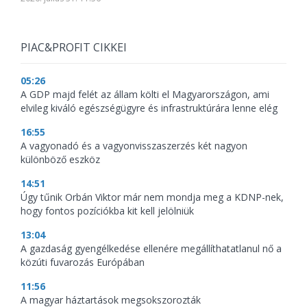
PIAC&PROFIT CIKKEI
05:26
A GDP majd felét az állam költi el Magyarországon, ami
elvileg kiváló egészségügyre és infrastruktúrára lenne elég
16:55
A vagyonadó és a vagyonvisszaszerzés két nagyon
különböző eszköz
14:51
Úgy tűnik Orbán Viktor már nem mondja meg a KDNP-nek,
hogy fontos pozíciókba kit kell jelölniük
13:04
A gazdaság gyengélkedése ellenére megállíthatatlanul nő a
közúti fuvarozás Európában
11:56
A magyar háztartások megsokszorozták