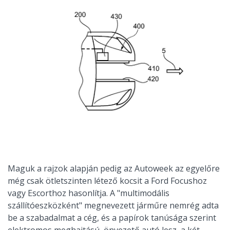
Maguk a rajzok alapján pedig az Autoweek az egyelőre
még csak ötletszinten létező kocsit a Ford Focushoz
vagy Escorthoz hasonlítja. A "multimodális
szállítóeszközként" megnevezett járműre nemrég adta
be a szabadalmat a cég, és a papírok tanúsága szerint
elektromos meghajtású, önvezető autó lesz, a két