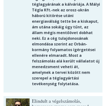
téglagyárának a kálváriája. A Mályi
Tégla Kft.-nek az orosz-ukrán
háború kitörése utáni
energiaválság tette be a kiskaput,
ám utána sokáig úgy tűnt, az
állam mégis mentőövet dobhat
neki. Ez a cég tulajdonosának
elmondása szerint az Orbán-
kormány folyamatos ígérgetései
ellenére elmaradt. Most a
felszámolás alá került vállalatot új
menedzsment veheti át,
amelynek a tervei között nem
szerepel a téglagyártási
tevékenység folytatása.
Elindult a végelszámolás,