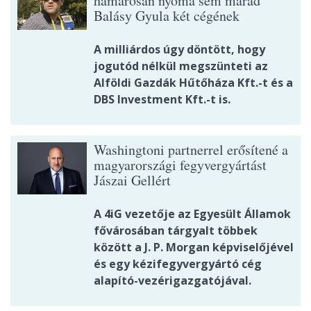
hamarosan nyoma sem marad
Balásy Gyula két cégének
A milliárdos úgy döntött, hogy
jogutód nélkül megszünteti az
Alföldi Gazdák Hűtőháza Kft.-t és a
DBS Investment Kft.-t is.
Washingtoni partnerrel erősítené a
magyarországi fegyvergyártást
Jászai Gellért
A 4iG vezetője az Egyesült Államok
fővárosában tárgyalt többek
között a J. P. Morgan képviselőjével
és egy kézifegyvergyártó cég
alapító-vezérigazgatójával.