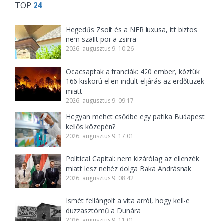
TOP
24
Hegedűs Zsolt és a NER luxusa, itt biztos
nem szállt por a zsírra
2026. augusztus 9. 10:26
Odacsaptak a franciák: 420 ember, köztük
166 kiskorú ellen indult eljárás az erdőtüzek
miatt
2026. augusztus 9. 09:17
Hogyan mehet csődbe egy patika Budapest
kellős közepén?
2026. augusztus 9. 17:01
Political Capital: nem kizárólag az ellenzék
miatt lesz nehéz dolga Baka Andrásnak
2026. augusztus 9. 08:42
Ismét fellángolt a vita arról, hogy kell-e
duzzasztómű a Dunára
2026. augusztus 9. 11:01