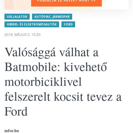
FOGLALJA LE HELYÉT MOST >>
VÁLLALATOK
AUTÓPIAC, JÁRMŰIPAR
HIBRID- ÉS ELEKTROMOSAUTÓK
FORD
2018. MÁJUS 2. 15:20
Valósággá válhat a
Batmobile: kivehető
motorbiciklivel
felszerelt kocsit tevez a
Ford
mfor.hu