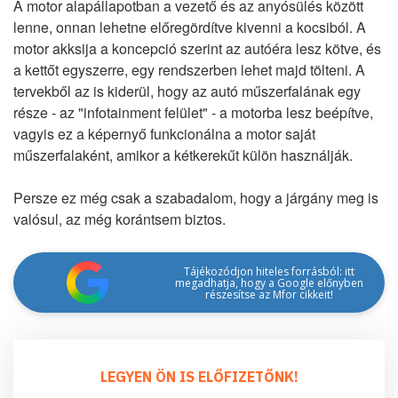
A motor alapállapotban a vezető és az anyósülés között
lenne, onnan lehetne előregördítve kivenni a kocsiból. A
motor akksija a koncepció szerint az autóéra lesz kötve, és
a kettőt egyszerre, egy rendszerben lehet majd tölteni. A
tervekből az is kiderül, hogy az autó műszerfalának egy
része - az "infotainment felület" - a motorba lesz beépítve,
vagyis ez a képernyő funkcionálna a motor saját
műszerfalaként, amikor a kétkerekűt külön használják.
Persze ez még csak a szabadalom, hogy a járgány meg is
valósul, az még korántsem biztos.
Tájékozódjon hiteles forrásból: itt
megadhatja, hogy a Google előnyben
részesítse az Mfor cikkeit!
LEGYEN ÖN IS ELŐFIZETŐNK!