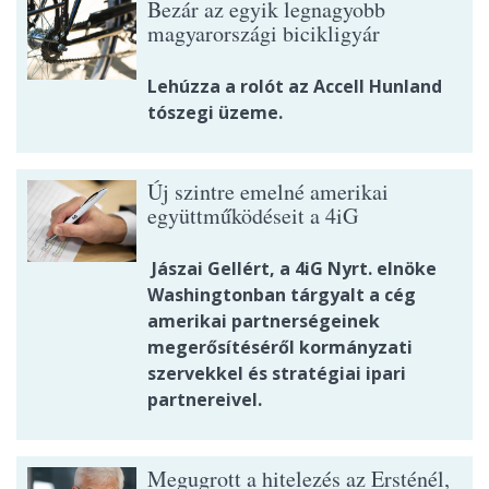
Bezár az egyik legnagyobb
magyarországi bicikligyár
Lehúzza a rolót az Accell Hunland
tószegi üzeme.
Új szintre emelné amerikai
együttműködéseit a 4iG
Jászai Gellért, a 4iG Nyrt. elnöke
Washingtonban tárgyalt a cég
amerikai partnerségeinek
megerősítéséről kormányzati
szervekkel és stratégiai ipari
partnereivel.
Megugrott a hitelezés az Ersténél,