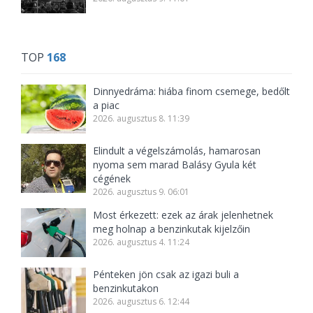
TOP
168
Dinnyedráma: hiába finom csemege, bedőlt
a piac
2026. augusztus 8. 11:39
Elindult a végelszámolás, hamarosan
nyoma sem marad Balásy Gyula két
cégének
2026. augusztus 9. 06:01
Most érkezett: ezek az árak jelenhetnek
meg holnap a benzinkutak kijelzőin
2026. augusztus 4. 11:24
Pénteken jön csak az igazi buli a
benzinkutakon
2026. augusztus 6. 12:44