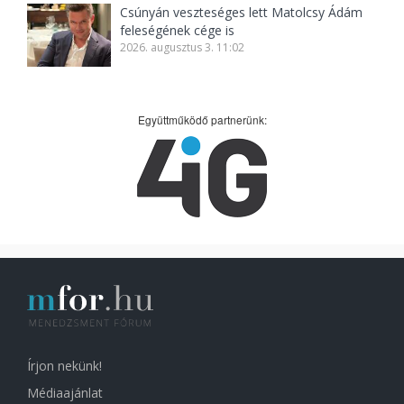
Csúnyán veszteséges lett Matolcsy Ádám
feleségének cége is
2026. augusztus 3. 11:02
Együttműködő partnerünk:
Írjon nekünk!
Médiaajánlat