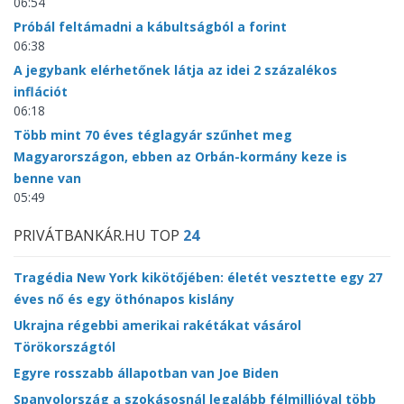
06:54
Próbál feltámadni a kábultságból a forint
06:38
A jegybank elérhetőnek látja az idei 2 százalékos
inflációt
06:18
Több mint 70 éves téglagyár szűnhet meg
Magyarországon, ebben az Orbán-kormány keze is
benne van
05:49
PRIVÁTBANKÁR.HU TOP
24
Tragédia New York kikötőjében: életét vesztette egy 27
éves nő és egy öthónapos kislány
Ukrajna régebbi amerikai rakétákat vásárol
Törökországtól
Egyre rosszabb állapotban van Joe Biden
Spanyolország a szokásosnál legalább félmillióval több