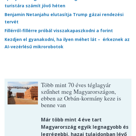
turistára számít jövő héten
Benjamin Netanjahu elutasítja Trump gázai rendezési
tervét
Fillérről-fillérre próbál visszakapaszkodni a forint
Kezdjen el gyanakodni, ha ilyen méhet lát – érkeznek az
AI-vezérlésű mikrorobotok
Több mint 70 éves téglagyár
szűnhet meg Magyarországon,
ebben az Orbán-kormány keze is
benne van
Már több mint 4 éve tart
Magyarország egyik legnagyobb és
legrégebbi, hazai tulajdonban lévő