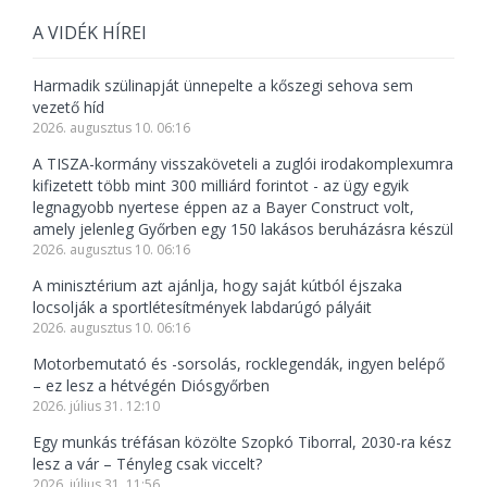
A VIDÉK HÍREI
Harmadik szülinapját ünnepelte a kőszegi sehova sem
vezető híd
2026. augusztus 10. 06:16
A TISZA-kormány visszaköveteli a zuglói irodakomplexumra
kifizetett több mint 300 milliárd forintot - az ügy egyik
legnagyobb nyertese éppen az a Bayer Construct volt,
amely jelenleg Győrben egy 150 lakásos beruházásra készül
2026. augusztus 10. 06:16
A minisztérium azt ajánlja, hogy saját kútból éjszaka
locsolják a sportlétesítmények labdarúgó pályáit
2026. augusztus 10. 06:16
Motorbemutató és -sorsolás, rocklegendák, ingyen belépő
– ez lesz a hétvégén Diósgyőrben
2026. július 31. 12:10
Egy munkás tréfásan közölte Szopkó Tiborral, 2030-ra kész
lesz a vár – Tényleg csak viccelt?
2026. július 31. 11:56