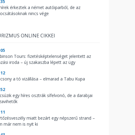
:35
 hírek érkeztek a német autóiparból, de az
bocsátásoknak nincs vége
RIZMUS ONLINE CIKKEI
:05
binson Tours: fizetésképtelenséget jelentett az
azási iroda – új szakaszba lépett az ügy
:12
acsony a tó vizállása – elmarad a Tabu Kupa
:52
csúzik egy híres osztrák sífelvonó, de a darabjai
zavihetők
:11
rtőzésveszély miatt bezárt egy népszerű strand –
n már nem is nyit ki
:43