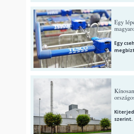
Egy lépé
magyaro
Egy cseh
megbízt
Kínosan 
országo
Kiterje
szerint.