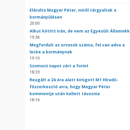
Elárulta Magyar Péter, miről tárgyaltak a
kormányülésen
20:00
Alkut kötött Irán, de nem az Egyesült Államokk
19:36
Megfordult az orvosok száma, fel van adva a
lecke a kormánynak
19:10
Szomorú napot zárt a forint
18:33
Reagált a 24 óra alatt kirúgott M1 Híradó-
főszerkesztő arra, hogy Magyar Péter
kommentje után kellett távoznia
18:16