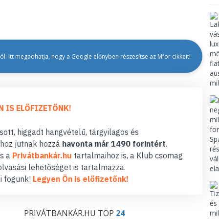
l: itt megadhatja, hogy a Google előnyben részesítse az Mfor cikkeit!
N IS ELŐFIZETŐNK!
ott, higgadt hangvételű, tárgyilagos és
hoz jutnak hozzá
havonta már 1490 forintért
.
s a
Privátbankár.hu
tartalmaihoz is, a Klub csomag
lvasási lehetőséget is tartalmazza.
i fogunk!
Legyen Ön is előfizetőnk!
PRIVÁTBANKÁR.HU TOP
24