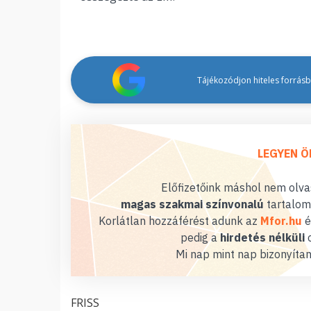
Tájékozódjon hiteles forrásbó
LEGYEN Ö
Előfizetőink máshol nem olvas
magas szakmai színvonalú
tartalom
Korlátlan hozzáférést adunk az
Mfor.hu
é
pedig a
hirdetés nélküli
o
Mi nap mint nap bizonyítan
FRISS