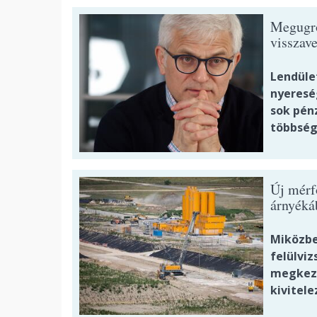
Megugrot
visszave
Lendüle
nyeresé
sok pénz
többség
Új mérf
árnyéká
Miközben
felülviz
megkezd
kivitele