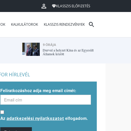
KLASSZIS ELŐFIZETÉS
TOK
KALKULÁTOROK
KLASSZIS RENDEZVÉNYEK
9 ÓRÁJA
Durvul a helyzet Kína és az Egyesült
Államok között
OR HÍRLEVÉL
Feliratkozáshoz adja meg email címét:
Az
elfogadom.
adatkezelési nyilatkozatot