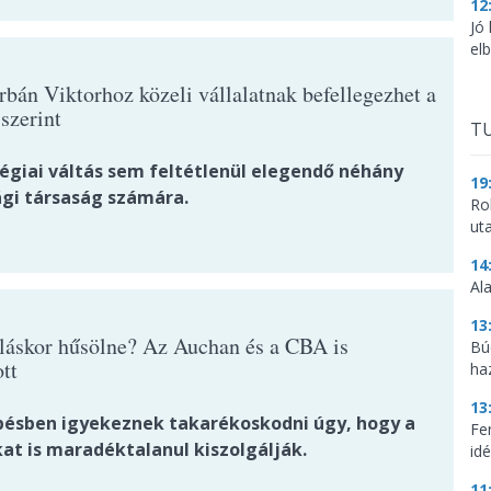
12
Jó
el
rbán Viktorhoz közeli vállalatnak befellegezhet a
szerint
TU
tégiai váltás sem feltétlenül elegendő néhány
19
gi társaság számára.
Ro
ut
14
Al
13
láskor hűsölne? Az Auchan és a CBA is
Bú
tt
ha
13
pésben igyekeznek takarékoskodni úgy, hogy a
Fe
at is maradéktalanul kiszolgálják.
idé
11