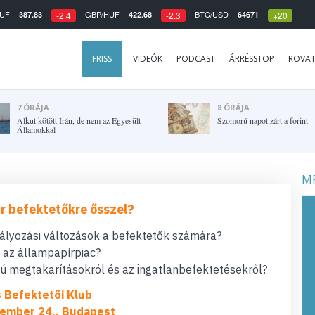
UF
GBP/HUF
BTC/USD
387.83
422.68
64671
-2.4
-2.3
+20
FRISS
VIDEÓK
PODCAST
ÁRRÉSSTOP
ROVA
7 ÓRÁJA
8 ÓRÁJA
Alkut kötött Irán, de nem az Egyesült
Szomorú napot zárt a forint
Államokkal
MF
r befektetőkre ősszel?
bályozási változások a befektetők számára?
t az állampapírpiac?
 megtakarításokról és az ingatlanbefektetésekről?
s Befektetői Klub
ember 24., Budapest