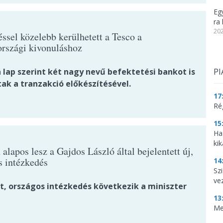
Eg
ra 
202
ssel közelebb kerülhetett a Tesco a
rszági kivonuláshoz
 lap szerint két nagy nevű befektetési bankot is
PI
ak a tranzakció előkészítésével.
17
Ré
15
Ha
kik
alapos lesz a Gajdos László által bejelentett új,
s intézkedés
14
Szi
ve
dt, országos intézkedés következik a miniszter
13
Me