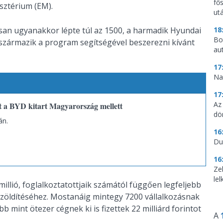
fő
sztérium (EM).
utá
san ugyanakkor lépte túl az 1500, a harmadik Hyundai
18
Bo
l származik a program segítségével beszerezni kívánt
au
17
Na
17
Az
t a BYD kitart Magyarország mellett
dö
án.
16
Du
16
Ze
le
llió, foglalkoztatottjaik számától függően legfeljebb
k zöldítéséhez. Mostanáig mintegy 7200 vállalkozásnak
bb mint ötezer cégnek ki is fizettek 22 milliárd forintot
A