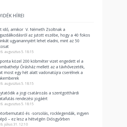
VIDÉK HÍREI
lt idő, amikor V. Németh Zsoltnak a
zgazdálkodásról az jutott eszébe, hogy a 40 fokos
linkát ugyanannyiért lehet eladni, mint az 50
kosat
6. augusztus 5. 18:15
ponta közel 200 köbméter vizet engedett el a
ombathelyi Órásház mellett az a távhővezeték,
it most egy hét alatt vadonatújra cserélnek a
akemberek
6. augusztus 5. 18:15
lytatódik a jogi csatározás a szentgotthárdi
atafutás rendezési jogáért
6. augusztus 5. 18:15
torbemutató és -sorsolás, rocklegendák, ingyen
lépő – ez lesz a hétvégén Diósgyőrben
6. július 31. 12:10