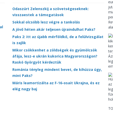
Odaszúrt Zelenszkij a szövetségeseknek:
visszaestek a támogatások
Sokkal olcsóbb lesz végre a tankolás
al
A jövő héten akár teljesen újraindulhat Paks?
Paks 2: itt az újabb mérföldkő, de a felülvizsgálat
is zajlik
Mikor csökkenhet a zöldségek és gyümölcsök
áfája, lesz-e ukrán kukorica Magyarországon?
Raskó Györgyöt kérdeztük
Románia tényleg mindent bevet, de kihúzza úgy,
mint Paks?
Máris leamortizálta az F-16-osait Ukrajna, és ez
elég nagy baj
TO