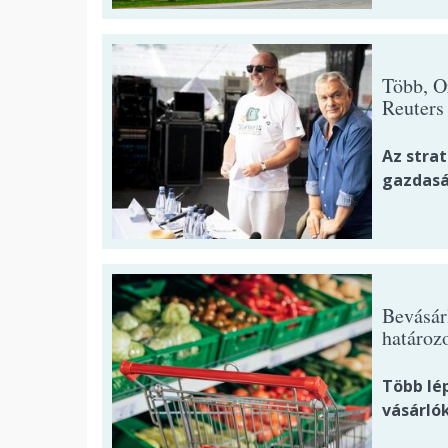
Több, O
Reuters 
Az stra
gazdasá
Bevásár
határozo
Több lé
vásárlók