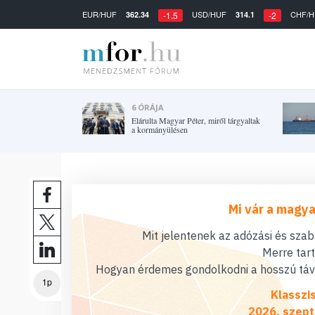
EUR/HUF
USD/HUF
CHF/H
362.34
314.1
-1.5
-2
6 ÓRÁJA
Elárulta Magyar Péter, miről tárgyaltak
a kormányülésen
Mi vár a magya
Mit jelentenek az adózási és sza
Merre tar
Hogyan érdemes gondolkodni a hosszú távú
1p
Klasszi
2026. szept