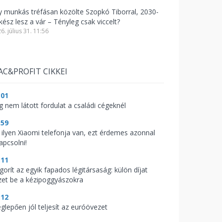
y munkás tréfásan közölte Szopkó Tiborral, 2030-
kész lesz a vár – Tényleg csak viccelt?
6. július 31. 11:56
AC&PROFIT CIKKEI
:01
g nem látott fordulat a családi cégeknél
:59
 ilyen Xiaomi telefonja van, ezt érdemes azonnal
apcsolni!
:11
gorít az egyik fapados légitársaság: külön díjat
zet be a kézipoggyászokra
:12
glepően jól teljesít az euróövezet