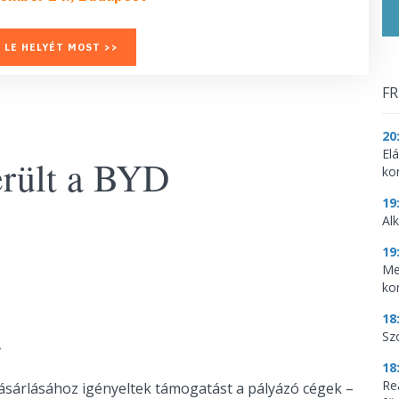
 LE HELYÉT MOST >>
FR
20
El
erült a BYD
ko
19
Al
19
Me
ko
18
Sz
.
18
Re
ásárlásához igényeltek támogatást a pályázó cégek –