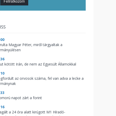
Feliratkozom
ISS
:00
árulta Magyar Péter, miről tárgyaltak a
rmányülésen
:36
kut kötött Irán, de nem az Egyesült Államokkal
:10
gfordult az orvosok száma, fel van adva a lecke a
rmánynak
:33
omorú napot zárt a forint
:16
agált a 24 óra alatt kirúgott M1 Híradó-