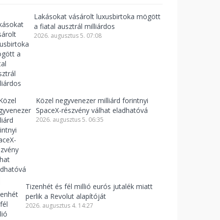
Lakásokat vásárolt luxusbirtoka mögött
a fiatal ausztrál milliárdos
2026. augusztus 5. 07:08
Közel negyvenezer milliárd forintnyi
SpaceX-részvény válhat eladhatóvá
2026. augusztus 5. 06:35
Tizenhét és fél millió eurós jutalék miatt
perlik a Revolut alapítóját
2026. augusztus 4. 14:27