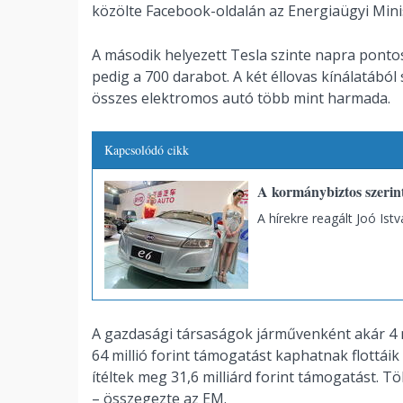
közölte Facebook-oldalán az Energiaügyi Mini
A második helyezett Tesla szinte napra ponto
pedig a 700 darabot. A két éllovas kínálatábó
összes elektromos autó több mint harmada.
Kapcsolódó cikk
A kormánybiztos szerin
A hírekre reagált Joó Istv
A gazdasági társaságok járművenként akár 4 mi
64 millió forint támogatást kaphatnak flottái
ítéltek meg 31,6 milliárd forint támogatást. Tö
– összegezte az EM.