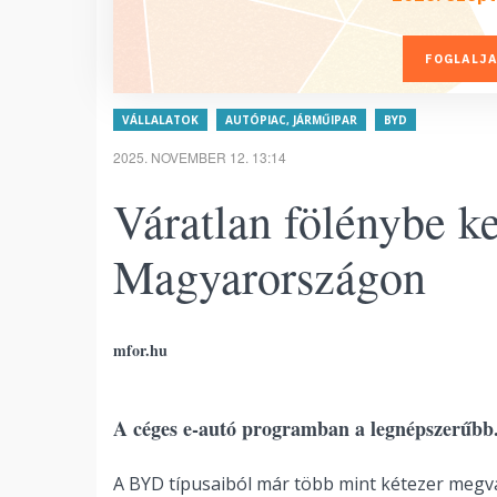
FOGLALJA
VÁLLALATOK
AUTÓPIAC, JÁRMŰIPAR
BYD
2025. NOVEMBER 12. 13:14
Váratlan fölénybe k
Magyarországon
mfor.hu
A céges e-autó programban a legnépszerűbb
A BYD típusaiból már több mint kétezer megv