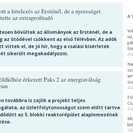
t a hitelezés az Ersténél, de a nyereséget
A 
tette az extraprofitadó
Vo
tesen bővültek az állományok az Ersténél, de a
ví
g az ötödével csökkent az első félévben. Az adók
pá
t vittek el, de jó hír, hogy a csalási kísérletek
fo
ét sikerült megakadályozni.
202
Na
sz
am
öldkőhöz érkezett Paks 2 az energiaválság
sz
ban
202
Fo
 továbbra is zajlik a projekt teljes
Cs
sgálata, az üzletfolytonosságot szem előtt tartva
202
ődött az 5. blokki reaktorépület alaplemezének
Mo
zése.
be
202