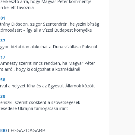
szerkesztő arra, hogy Magyar Péter kommentje
n kellett távoznia
:01
trány Diósdon, szigor Szentendrén, helyszíni bírság
tómosásért – így áll a vízzel Budapest környéke
:37
gyon biztatóan alakulhat a Duna vízállása Paksnál
:17
 Amnesty szerint nincs rendben, ha Magyar Péter
nt arról, hogy ki dolgozhat a közmédiánál
:58
rvul a helyzet Kína és az Egyesült Államok között
:39
lenszkij szerint csökkent a szövetségesek
lkesedése Ukrajna támogatása iránt
100
LEGGAZDAGABB