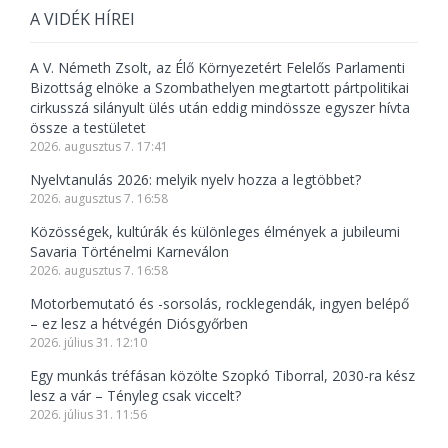
A VIDÉK HÍREI
A V. Németh Zsolt, az Élő Környezetért Felelős Parlamenti
Bizottság elnöke a Szombathelyen megtartott pártpolitikai
cirkusszá silányult ülés után eddig mindössze egyszer hívta
össze a testületet
2026. augusztus 7. 17:41
Nyelvtanulás 2026: melyik nyelv hozza a legtöbbet?
2026. augusztus 7. 16:58
Közösségek, kultúrák és különleges élmények a jubileumi
Savaria Történelmi Karneválon
2026. augusztus 7. 16:58
Motorbemutató és -sorsolás, rocklegendák, ingyen belépő
– ez lesz a hétvégén Diósgyőrben
2026. július 31. 12:10
Egy munkás tréfásan közölte Szopkó Tiborral, 2030-ra kész
lesz a vár – Tényleg csak viccelt?
2026. július 31. 11:56