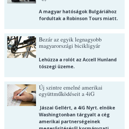
A magyar hatóságok Bulgáriához
fordultak a Robinson Tours miatt.
Bezár az egyik legnagyobb
magyarországi bicikligyár
Lehúzza a rolót az Accell Hunland
tószegi üzeme.
Új szintre emelné amerikai
együttműködéseit a 4iG
Jászai Gellért, a 4iG Nyrt. elnöke
Washingtonban tárgyalt a cég
amerikai partnerségeinek
megerősítéséről kormányzati