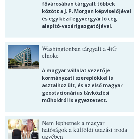
fővárosában tárgyalt többek
között a J. P. Morgan képviselőjével
és egy kézifegyvergyártó cég
alapító-vezérigazgatójával.
Washingtonban tárgyalt a 4iG
elnöke
A magyar vállalat vezetője
kormányzati szereplőkkel is
asztalhoz ült, és az első magyar
geostacionárius távközlési
műholdról is egyeztetett.
Nem léphetnek a magyar
hatóságok a külföldi utazási iroda
ügyében