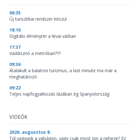
06:35
Új turisztikai rendszer készül
18:10
Digitális élménytér a lévai várban
17:37
Vaddisznó a metróban???
09:36
Átalakult a balatoni turizmus, a last minute ma már a
meghatározó
09:22
Teljes napfogyatkozás lázában ég Spanyolország
VIDEÓK
2026. augusztus 8.
Túl vagyunk a válságon, vagy csak most jön a neheze? Ez