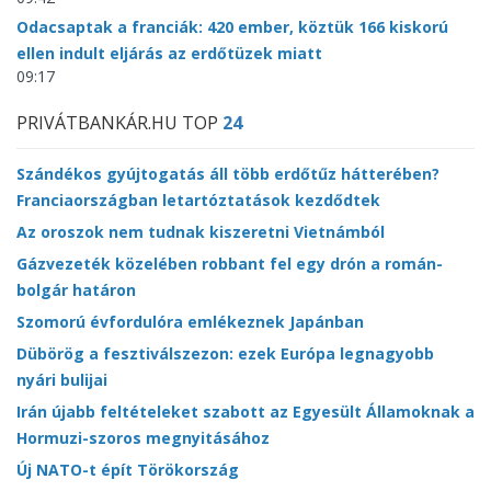
Odacsaptak a franciák: 420 ember, köztük 166 kiskorú
ellen indult eljárás az erdőtüzek miatt
09:17
PRIVÁTBANKÁR.HU TOP
24
Szándékos gyújtogatás áll több erdőtűz hátterében?
Franciaországban letartóztatások kezdődtek
Az oroszok nem tudnak kiszeretni Vietnámból
Gázvezeték közelében robbant fel egy drón a román-
bolgár határon
Szomorú évfordulóra emlékeznek Japánban
Dübörög a fesztiválszezon: ezek Európa legnagyobb
nyári bulijai
Irán újabb feltételeket szabott az Egyesült Államoknak a
Hormuzi-szoros megnyitásához
Új NATO-t épít Törökország