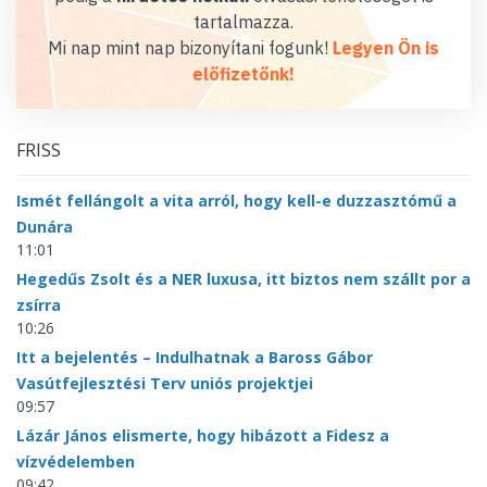
tartalmazza.
Mi nap mint nap bizonyítani fogunk!
Legyen Ön is
előfizetőnk!
FRISS
Ismét fellángolt a vita arról, hogy kell-e duzzasztómű a
Dunára
11:01
Hegedűs Zsolt és a NER luxusa, itt biztos nem szállt por a
zsírra
10:26
Itt a bejelentés – Indulhatnak a Baross Gábor
Vasútfejlesztési Terv uniós projektjei
09:57
Lázár János elismerte, hogy hibázott a Fidesz a
vízvédelemben
09:42