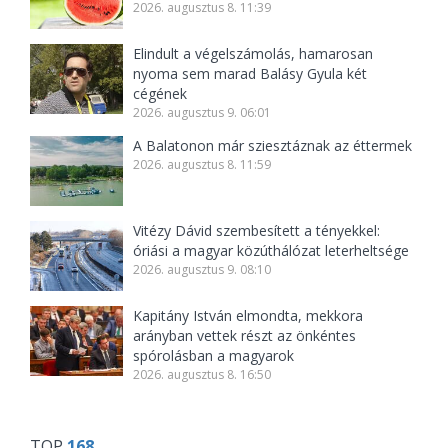
2026. augusztus 8. 11:39
Elindult a végelszámolás, hamarosan
nyoma sem marad Balásy Gyula két
cégének
2026. augusztus 9. 06:01
A Balatonon már sziesztáznak az éttermek
2026. augusztus 8. 11:59
Vitézy Dávid szembesített a tényekkel:
óriási a magyar közúthálózat leterheltsége
2026. augusztus 9. 08:10
Kapitány István elmondta, mekkora
arányban vettek részt az önkéntes
spórolásban a magyarok
2026. augusztus 8. 16:50
TOP
168