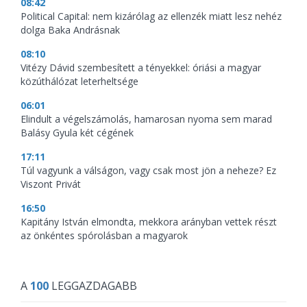
08:42
Political Capital: nem kizárólag az ellenzék miatt lesz nehéz
dolga Baka Andrásnak
08:10
Vitézy Dávid szembesített a tényekkel: óriási a magyar
közúthálózat leterheltsége
06:01
Elindult a végelszámolás, hamarosan nyoma sem marad
Balásy Gyula két cégének
17:11
Túl vagyunk a válságon, vagy csak most jön a neheze? Ez
Viszont Privát
16:50
Kapitány István elmondta, mekkora arányban vettek részt
az önkéntes spórolásban a magyarok
A
100
LEGGAZDAGABB