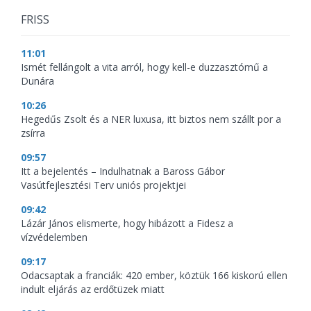
FRISS
11:01
Ismét fellángolt a vita arról, hogy kell-e duzzasztómű a
Dunára
10:26
Hegedűs Zsolt és a NER luxusa, itt biztos nem szállt por a
zsírra
09:57
Itt a bejelentés – Indulhatnak a Baross Gábor
Vasútfejlesztési Terv uniós projektjei
09:42
Lázár János elismerte, hogy hibázott a Fidesz a
vízvédelemben
09:17
Odacsaptak a franciák: 420 ember, köztük 166 kiskorú ellen
indult eljárás az erdőtüzek miatt