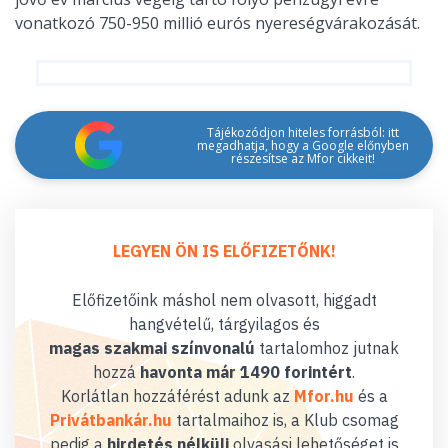
vonatkozó 750-950 millió eurós nyereségvárakozását.
Tájékozódjon hiteles forrásból: itt
megadhatja, hogy a Google előnyben
részesítse az Mfor cikkeit!
LEGYEN ÖN IS ELŐFIZETŐNK!
Előfizetőink máshol nem olvasott, higgadt
hangvételű, tárgyilagos és
magas szakmai színvonalú
tartalomhoz jutnak
hozzá
havonta már 1490 forintért
.
Korlátlan hozzáférést adunk az
Mfor.hu
és a
Privátbankár.hu
tartalmaihoz is, a Klub csomag
pedig a
hirdetés nélküli
olvasási lehetőséget is