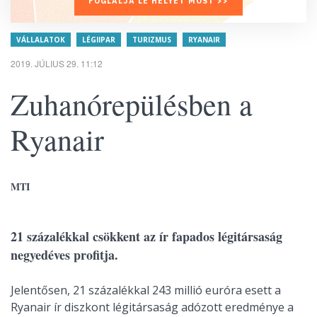
FOGLALJA LE HELYÉT MOST >>
VÁLLALATOK
LÉGIIPAR
TURIZMUS
RYANAIR
2019. JÚLIUS 29. 11:12
Zuhanórepülésben a
Ryanair
MTI
21 százalékkal csökkent az ír fapados légitársaság
negyedéves profitja.
Jelentősen, 21 százalékkal 243 millió euróra esett a
Ryanair ír diszkont légitársaság adózott eredménye a