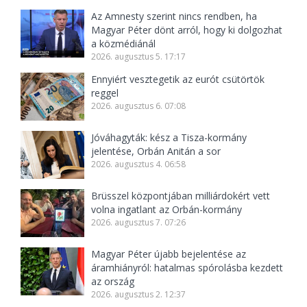
Az Amnesty szerint nincs rendben, ha
Magyar Péter dönt arról, hogy ki dolgozhat
a közmédiánál
2026. augusztus 5. 17:17
Ennyiért vesztegetik az eurót csütörtök
reggel
2026. augusztus 6. 07:08
Jóváhagyták: kész a Tisza-kormány
jelentése, Orbán Anitán a sor
2026. augusztus 4. 06:58
Brüsszel központjában milliárdokért vett
volna ingatlant az Orbán-kormány
2026. augusztus 7. 07:26
Magyar Péter újabb bejelentése az
áramhiányról: hatalmas spórolásba kezdett
az ország
2026. augusztus 2. 12:37