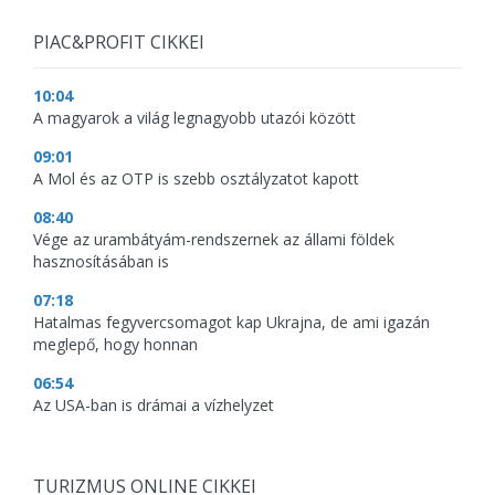
PIAC&PROFIT CIKKEI
10:04
A magyarok a világ legnagyobb utazói között
09:01
A Mol és az OTP is szebb osztályzatot kapott
08:40
Vége az urambátyám-rendszernek az állami földek
hasznosításában is
07:18
Hatalmas fegyvercsomagot kap Ukrajna, de ami igazán
meglepő, hogy honnan
06:54
Az USA-ban is drámai a vízhelyzet
TURIZMUS ONLINE CIKKEI