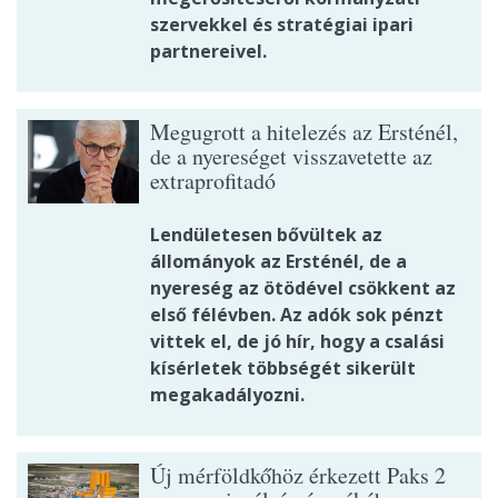
szervekkel és stratégiai ipari
partnereivel.
Megugrott a hitelezés az Ersténél,
de a nyereséget visszavetette az
extraprofitadó
Lendületesen bővültek az
állományok az Ersténél, de a
nyereség az ötödével csökkent az
első félévben. Az adók sok pénzt
vittek el, de jó hír, hogy a csalási
kísérletek többségét sikerült
megakadályozni.
Új mérföldkőhöz érkezett Paks 2