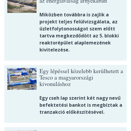
az energiaválság árnyékában
Miközben továbbra is zajlik a
projekt teljes felülvizsgálata, az
üzletfolytonosságot szem előtt
tartva megkezdődött az 5. blokki
reaktorépület alaplemezének
kivitelezése.
Egy lépéssel közelebb kerülhetett a
Tesco a magyarországi
kivonuláshoz
Egy cseh lap szerint két nagy nevű
befektetési bankot is megbíztak a
tranzakció előkészítésével.