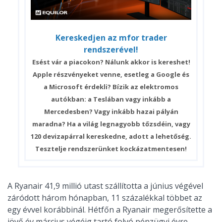
Kereskedjen az mfor trader
rendszerével!
Esést vár a piacokon? Nálunk akkor is kereshet!
Apple részvényeket venne, esetleg a Google és
a Microsoft érdekli? Bízik az elektromos
autókban: a Teslában vagy inkább a
Mercedesben? Vagy inkább hazai pályán
maradna? Ha a világ legnagyobb tőzsdéin, vagy
120 devizapárral kereskedne, adott a lehetőség.
Tesztelje rendszerünket kockázatmentesen!
A Ryanair 41,9 millió utast szállította a június végével
záródott három hónapban, 11 százalékkal többet az
egy évvel korábbinál. Hétfőn a Ryanair megerősítette a
jövő év március végéig tartó folyó pénzügyi évre