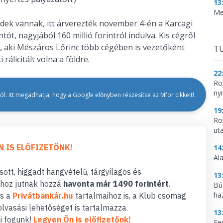
13
Me
ek vannak, itt árverezték november 4-én a Karcagi
tót, nagyjából 160 millió forintról indulva. Kis cégről
, aki Mészáros Lőrinc több cégében is vezetőként
TU
rálicitált volna a földre.
22
Ro
nyi
l: itt megadhatja, hogy a Google előnyben részesítse az Mfor cikkeit!
19
Ro
ut
N IS ELŐFIZETŐNK!
14
Al
ott, higgadt hangvételű, tárgyilagos és
13
hoz jutnak hozzá
havonta már 1490 forintért
.
Bú
ha
s a
Privátbankár.hu
tartalmaihoz is, a Klub csomag
lvasási lehetőséget is tartalmazza.
13
i fogunk!
Legyen Ön is előfizetőnk!
Fe