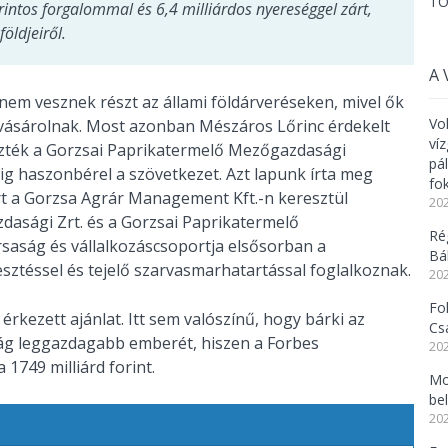
TO
orintos forgalommal és 6,4 milliárdos nyereséggel zárt,
öldjeiről.
A 
nem vesznek részt az állami földárveréseken, mivel ők
Vo
 vásárolnak. Most azonban Mészáros Lőrinc érdekelt
ví
ezték a Gorzsai Paprikatermelő Mezőgazdasági
pá
ig haszonbérel a szövetkezet. Azt lapunk írta meg
fo
t a Gorzsa Agrár Management Kft.-n keresztül
202
zdasági Zrt. és a Gorzsai Paprikatermelő
Ré
rsaság és vállalkozáscsoportja elsősorban a
Bál
ztéssel és tejelő szarvasmarhatartással foglalkoznak.
202
Fo
 érkezett ajánlat. Itt sem valószínű, hogy bárki az
Cs
zág leggazdagabb emberét, hiszen a Forbes
202
1749 milliárd forint.
Mo
be
202