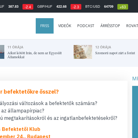
UF
GBP/HUF
BTC/USD
387.83
422.68
64709
-2.4
-2.3
+63
FRISS
VIDEÓK
PODCAST
ÁRRÉSSTOP
ROVA
11 ÓRÁJA
12 ÓRÁJA
Alkut kötött Irán, de nem az Egyesült
Szomorú napot zárt a forint
Államokkal
MF
r befektetőkre ősszel?
bályozási változások a befektetők számára?
t az állampapírpiac?
 megtakarításokról és az ingatlanbefektetésekről?
s Befektetői Klub
ember 24., Budapest