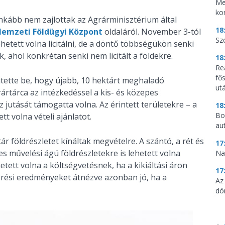
Me
ko
 inkább nem zajlottak az Agrárminisztérium által
18
emzeti Földügyi Központ
oldaláról. November 3-tól
Sz
etett volna licitálni, de a döntő többségükön senki
, ahol konkrétan senki nem licitált a földekre.
18
Re
fő
tette be, hogy újabb, 10 hektárt meghaladó
utá
ártárca az intézkedéssel a kis- és közepes
 jutását támogatta volna. Az érintett területekre – a
18
Bo
t volna vételi ajánlatot.
au
 földrészletet kínáltak megvételre. A szántó, a rét és
17
es művelési ágú földrészletekre is lehetett volna
Na
lehetett volna a költségvetésnek, ha a kikiáltási áron
17
verési eredményeket átnézve azonban jó, ha a
Az
dö