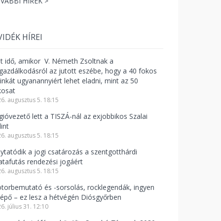
VÁBBI HÍREK >
VIDÉK HÍREI
lt idő, amikor V. Németh Zsoltnak a
zgazdálkodásról az jutott eszébe, hogy a 40 fokos
linkát ugyanannyiért lehet eladni, mint az 50
kosat
6. augusztus 5. 18:15
gióvezető lett a TISZÁ-nál az exjobbikos Szalai
int
6. augusztus 5. 18:15
lytatódik a jogi csatározás a szentgotthárdi
atafutás rendezési jogáért
6. augusztus 5. 18:15
torbemutató és -sorsolás, rocklegendák, ingyen
lépő – ez lesz a hétvégén Diósgyőrben
6. július 31. 12:10