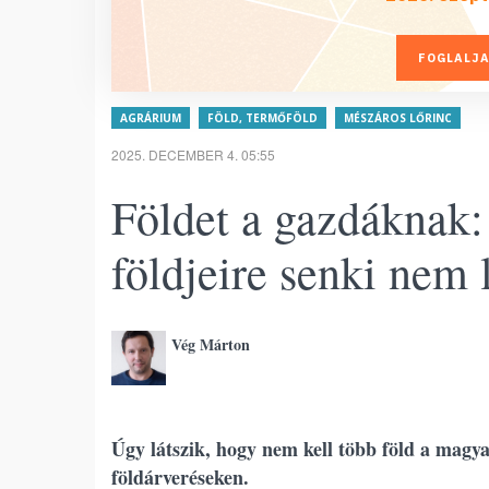
FOGLALJA
AGRÁRIUM
FÖLD, TERMŐFÖLD
MÉSZÁROS LŐRINC
2025. DECEMBER 4. 05:55
Földet a gazdáknak
földjeire senki nem l
Vég Márton
Úgy látszik, hogy nem kell több föld a magy
földárveréseken.