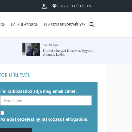
KLASSZIS ELŐFIZETÉS
TOK
KALKULÁTOROK
KLASSZIS RENDEZVÉNYEK
14 ÓRÁJA
Durvul a helyzet Kína és az Egyesült
Államok között
OR HÍRLEVÉL
Feliratkozáshoz adja meg email címét:
Az
elfogadom.
adatkezelési nyilatkozatot