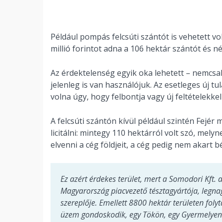
Például pompás felcsúti szántót is vehetett vo
millió forintot adna a 106 hektár szántót és n
Az érdektelenség egyik oka lehetett – nemcsa
jelenleg is van használójuk. Az esetleges új t
volna úgy, hogy felbontja vagy új feltételekke
A felcsúti szántón kívül például szintén Fejér 
licitálni: mintegy 110 hektárról volt szó, mely
elvenni a cég földjeit, a cég pedig nem akart b
Ez azért érdekes terület, mert a Somodori Kft. a
Magyarország piacvezető tésztagyártója, legn
szereplője. Emellett 8800 hektár területen fol
üzem gondoskodik, egy Tökön, egy Gyermelyen