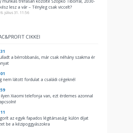
y munkás tréfásan közölte Szopkó Tiborral, 2030-
kész lesz a vár – Tényleg csak viccelt?
6. július 31. 11:56
AC&PROFIT CIKKEI
:31
fulladt a bérrobbanás, már csak néhány szakma ér
anyat
:01
g nem látott fordulat a családi cégeknél
:59
 ilyen Xiaomi telefonja van, ezt érdemes azonnal
apcsolni!
:11
gorít az egyik fapados légitársaság: külön díjat
zet be a kézipoggyászokra