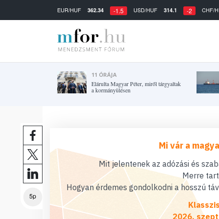
EUR/HUF
USD/HUF
CHF/H
362.34
314.1
-1.5
-2
11 ÓRÁJA
Elárulta Magyar Péter, miről tárgyaltak
a kormányülésen
Mi vár a magya
Mit jelentenek az adózási és sza
Merre tar
Hogyan érdemes gondolkodni a hosszú távú
5p
Klasszi
2026. szept