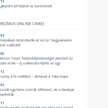
:12
glepően jól teljesít az euróövezet
RIZMUS ONLINE CIKKEI
:59
mániában terjeszkedik az Accor: Nagyváradon
tott szállodát
:05
binson Tours: fizetésképtelenséget jelentett az
azási iroda – új szakaszba lépett az ügy
:12
acsony a tó vizállása – elmarad a Tabu Kupa
:52
csúzik egy híres osztrák sífelvonó, de a darabjai
zavihetők
:11
rtőzésveszély miatt bezárt egy népszerű strand –