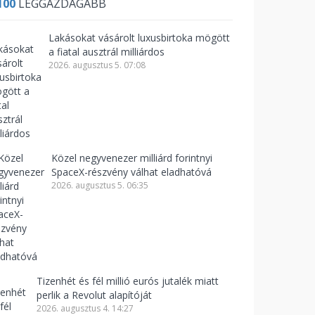
100
LEGGAZDAGABB
Lakásokat vásárolt luxusbirtoka mögött
a fiatal ausztrál milliárdos
2026. augusztus 5. 07:08
Közel negyvenezer milliárd forintnyi
SpaceX-részvény válhat eladhatóvá
2026. augusztus 5. 06:35
Tizenhét és fél millió eurós jutalék miatt
perlik a Revolut alapítóját
2026. augusztus 4. 14:27