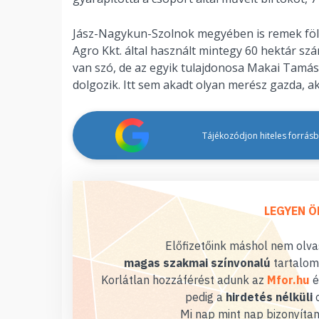
Jász-Nagykun-Szolnok megyében is remek föld
Agro Kkt. által használt mintegy 60 hektár szán
van szó, de az egyik tulajdonosa Makai Tamás
dolgozik. Itt sem akadt olyan merész gazda, aki 
Tájékozódjon hiteles forrásbó
LEGYEN Ö
Előfizetőink máshol nem olvas
magas szakmai színvonalú
tartalom
Korlátlan hozzáférést adunk az
Mfor.hu
é
pedig a
hirdetés nélküli
o
Mi nap mint nap bizonyítan