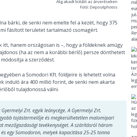
Alig akadt licitáló az árveréseken
Fotó: Depositphotos
lna bárki, de senki nem emelte fel a kezét, hogy 375
émi fásított területet tartalmazó csomagért.
k itt, hanem országosan is –, hogy a földeknek amúgy
ulajdonos (ha az nem a korábbi bérlő) persze dönthetett
l módosítja a szerződést.
megyében a Somodori Kft. földjeire is lehetett volna
nek induló ára 400 millió forint, de senki nem akarta
érlőből tulajdonossá válni.
 Gyermelyi Zrt. egyik leánycége. A Gyermelyi Zrt.
agyobb tojástermelője és megkerülhetetlen malomipari
ytat mezőgazdasági tevékenységet. A szárításról három
 és egy Somodoron, melyek kapacitása 25-25 tonna