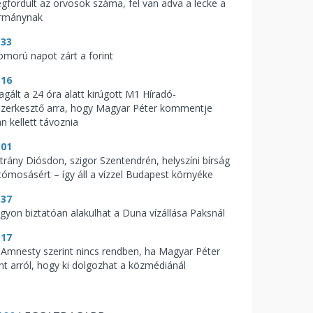
gfordult az orvosok száma, fel van adva a lecke a
rmánynak
:33
omorú napot zárt a forint
:16
agált a 24 óra alatt kirúgott M1 Híradó-
szerkesztő arra, hogy Magyar Péter kommentje
n kellett távoznia
:01
trány Diósdon, szigor Szentendrén, helyszíni bírság
tómosásért – így áll a vízzel Budapest környéke
:37
gyon biztatóan alakulhat a Duna vízállása Paksnál
:17
 Amnesty szerint nincs rendben, ha Magyar Péter
nt arról, hogy ki dolgozhat a közmédiánál