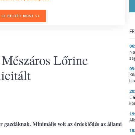
 LE HELYÉT MOST >>
FR
06
Na
: Mészáros Lőrinc
se
05
icitált
Ki
hi
20
El
ko
19
Al
ar gazdáknak. Minimális volt az érdeklődés az állami
19