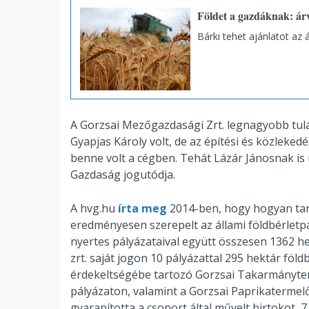
Földet a gazdáknak: ár
Bárki tehet ajánlatot az á
A Gorzsai Mezőgazdasági Zrt. legnagyobb tula
Gyapjas Károly volt, de az építési és közlekedé
benne volt a cégben. Tehát Lázár Jánosnak is rá
Gazdaság jogutódja.
A hvg.hu
írta meg
2014-ben, hogy hogyan taro
eredményesen szerepelt az állami földbérletp
nyertes pályázataival együtt összesen 1362 hek
zrt. saját jogon 10 pályázattal 295 hektár föld
érdekeltségébe tartozó Gorzsai Takarmányterm
pályázaton, valamint a Gorzsai Paprikatermelő
gyarapította a csoport által művelt birtokot, 7