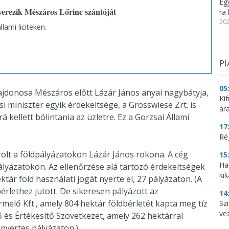
Eg
verezik Mészáros Lőrinc szántóját
ra 
202
llami liciteken.
PI
05
jdonosa Mészáros előtt Lázár János anyai nagybátyja,
Ki
si miniszter egyik érdekeltsége, a Grosswiese Zrt. is
ar
 kellett bólintania az üzletre. Ez a Gorzsai Állami
17
Ré
lt a földpályázatokon Lázár János rokona. A cég
15
Ha
ályázatokon. Az ellenőrzése alá tartozó érdekeltségek
kik
tár föld használati jogát nyerte el, 27 pályázaton. (A
bérlethez jutott. De sikeresen pályázott az
14
elő Kft., amely 804 hektár földbérletét kapta meg tíz
Szi
ve
 és Értékesítő Szövetkezet, amely 262 hektárral
 nyertes pályázaton.)