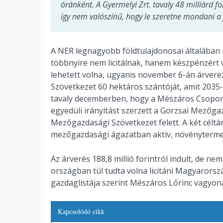
óránként. A Gyermelyi Zrt. tavaly 48 milliárd f
így nem valószínű, hogy le szeretne mondani a f
A NER legnagyobb földtulajdonosai általában 
többnyire nem licitálnak, hanem készpénzért
lehetett volna, ugyanis november 6-án árver
Szövetkezet 60 hektáros szántóját, amit 2035-
tavaly decemberben, hogy a Mészáros Csopor
egyedüli irányítást szerzett a Gorzsai Mezőga
Mezőgazdasági Szövetkezet felett. A két céltá
mezőgazdasági ágazatban aktív, növénytermes
Az árverés 188,8 millió forintról indult, de nem
országban túl tudta volna licitáni Magyarors
gazdaglistája szerint Mészáros Lőrinc vagyona 
Kapcsolódó cikk