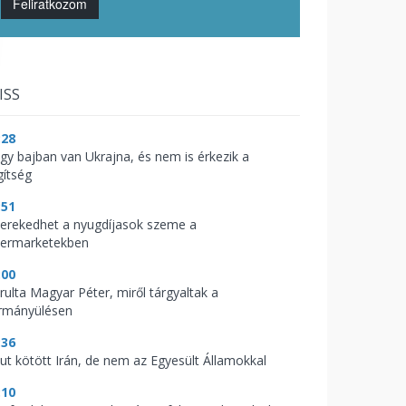
Feliratkozom
ISS
:28
gy bajban van Ukrajna, és nem is érkezik a
gítség
:51
kerekedhet a nyugdíjasok szeme a
permarketekben
:00
árulta Magyar Péter, miről tárgyaltak a
rmányülésen
:36
kut kötött Irán, de nem az Egyesült Államokkal
:10