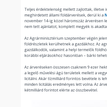
Teljes érdektelenség mellett zajlottak, illetve
meghirdetett állami földárverések, derül ki a
N
november 14-ig közel háromszáz árverésen leh
nem tett ajánlatot, komplett megyék is akadtak
Az Agrárminisztérium szeptember végén jelen
földrészletek kerülhetnek a gazdákhoz. Az agr
gazdálkodók, valamint a helyi termelők földhöz
korábbi eljárásokhoz hasonlóan – bárki tehetet
Az árveréseken összesen csaknem 9 ezer hektár
a legelő művelési ágú területek mellett a vegy
licitálni. Akár tízmilliárd forintos bevétele is 
minden licitálás eredményes lett volna. Az ár
kétmilliárd forintot elérte az összbevétel.