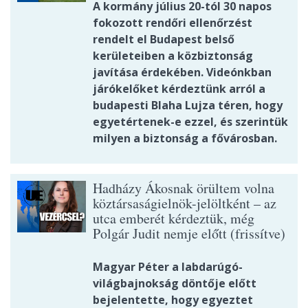
A kormány július 20-tól 30 napos
fokozott rendőri ellenőrzést
rendelt el Budapest belső
kerületeiben a közbiztonság
javítása érdekében. Videónkban
járókelőket kérdeztünk arról a
budapesti Blaha Lujza téren, hogy
egyetértenek-e ezzel, és szerintük
milyen a biztonság a fővárosban.
Hadházy Ákosnak örültem volna
köztársaságielnök-jelöltként – az
utca emberét kérdeztük, még
Polgár Judit nemje előtt (frissítve)
Magyar Péter a labdarúgó-
világbajnokság döntője előtt
bejelentette, hogy egyeztet