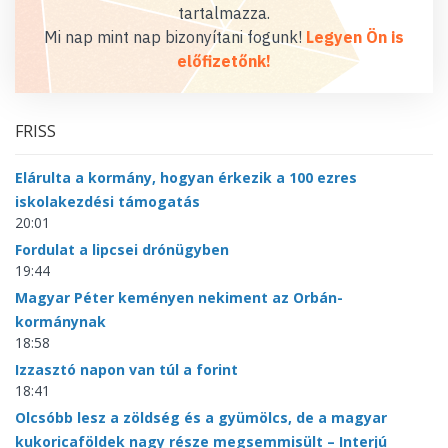
tartalmazza.
Mi nap mint nap bizonyítani fogunk!
Legyen Ön is
előfizetőnk!
FRISS
Elárulta a kormány, hogyan érkezik a 100 ezres
iskolakezdési támogatás
20:01
Fordulat a lipcsei drónügyben
19:44
Magyar Péter keményen nekiment az Orbán-
kormánynak
18:58
Izzasztó napon van túl a forint
18:41
Olcsóbb lesz a zöldség és a gyümölcs, de a magyar
kukoricaföldek nagy része megsemmisült – Interjú