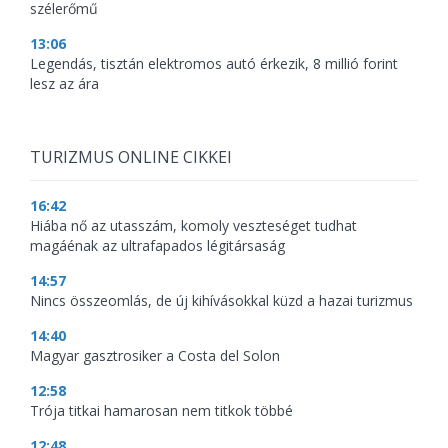
szélerőmű
13:06
Legendás, tisztán elektromos autó érkezik, 8 millió forint
lesz az ára
TURIZMUS ONLINE CIKKEI
16:42
Hiába nő az utasszám, komoly veszteséget tudhat
magáénak az ultrafapados légitársaság
14:57
Nincs összeomlás, de új kihívásokkal küzd a hazai turizmus
14:40
Magyar gasztrosiker a Costa del Solon
12:58
Trója titkai hamarosan nem titkok többé
12:48