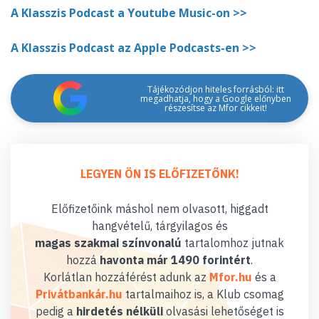
A Klasszis Podcast a Youtube Music-on >>
A Klasszis Podcast az Apple Podcasts-en >>
Tájékozódjon hiteles forrásból: itt
megadhatja, hogy a Google előnyben
részesítse az Mfor cikkeit!
LEGYEN ÖN IS ELŐFIZETŐNK!
Előfizetőink máshol nem olvasott, higgadt
hangvételű, tárgyilagos és
magas szakmai színvonalú
tartalomhoz jutnak
hozzá
havonta már 1490 forintért
.
Korlátlan hozzáférést adunk az
Mfor.hu
és a
Privátbankár.hu
tartalmaihoz is, a Klub csomag
pedig a
hirdetés nélküli
olvasási lehetőséget is