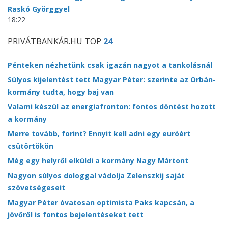
Raskó Györggyel
18:22
PRIVÁTBANKÁR.HU TOP
24
Pénteken nézhetünk csak igazán nagyot a tankolásnál
Súlyos kijelentést tett Magyar Péter: szerinte az Orbán-
kormány tudta, hogy baj van
Valami készül az energiafronton: fontos döntést hozott
a kormány
Merre tovább, forint? Ennyit kell adni egy euróért
csütörtökön
Még egy helyről elküldi a kormány Nagy Mártont
Nagyon súlyos dologgal vádolja Zelenszkij saját
szövetségeseit
Magyar Péter óvatosan optimista Paks kapcsán, a
jövőről is fontos bejelentéseket tett