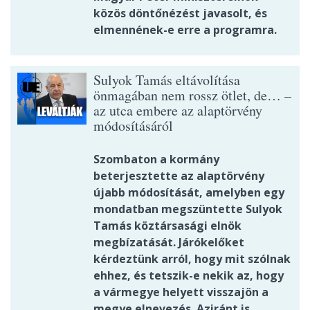
közös döntőnézést javasolt, és
elmennének-e erre a programra.
Sulyok Tamás eltávolítása
önmagában nem rossz ötlet, de… –
az utca embere az alaptörvény
módosításáról
Szombaton a kormány
beterjesztette az alaptörvény
újabb módosítását, amelyben egy
mondatban megszüntette Sulyok
Tamás köztársasági elnök
megbízatását. Járókelőket
kérdeztünk arról, hogy mit szólnak
ehhez, és tetszik-e nekik az, hogy
a vármegye helyett visszajön a
megye elnevezés. Aziránt is