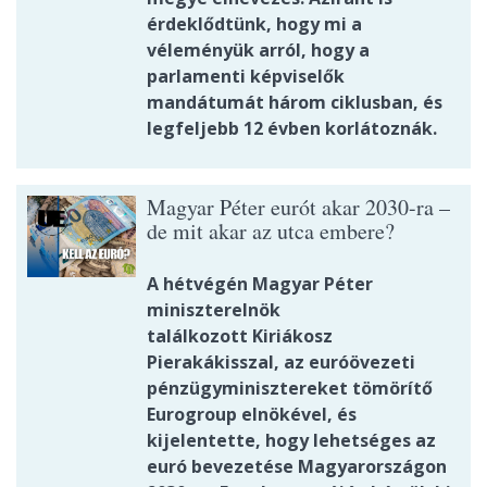
érdeklődtünk, hogy mi a
véleményük arról, hogy a
parlamenti képviselők
mandátumát három ciklusban, és
legfeljebb 12 évben korlátoznák.
Magyar Péter eurót akar 2030-ra –
de mit akar az utca embere?
A hétvégén Magyar Péter
miniszterelnök
találkozott Kiriákosz
Pierakákisszal, az euróövezeti
pénzügyminisztereket tömörítő
Eurogroup elnökével, és
kijelentette, hogy lehetséges az
euró bevezetése Magyarországon