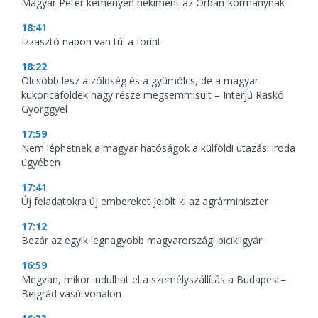
Magyar Péter keményen nekiment az Orbán-kormánynak
18:41
Izzasztó napon van túl a forint
18:22
Olcsóbb lesz a zöldség és a gyümölcs, de a magyar
kukoricaföldek nagy része megsemmisült – Interjú Raskó
Györggyel
17:59
Nem léphetnek a magyar hatóságok a külföldi utazási iroda
ügyében
17:41
Új feladatokra új embereket jelölt ki az agrárminiszter
17:12
Bezár az egyik legnagyobb magyarországi bicikligyár
16:59
Megvan, mikor indulhat el a személyszállítás a Budapest–
Belgrád vasútvonalon