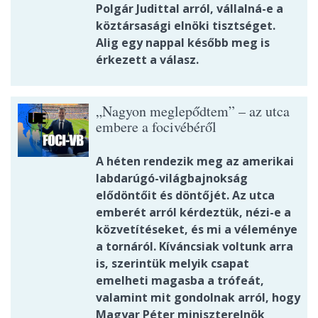
Polgár Judittal arról, vállalná-e a
köztársasági elnöki tisztséget.
Alig egy nappal később meg is
érkezett a válasz.
„Nagyon meglepődtem” – az utca
embere a focivébéről
A héten rendezik meg az amerikai
labdarúgó-világbajnokság
elődöntőit és döntőjét. Az utca
emberét arról kérdeztük, nézi-e a
közvetítéseket, és mi a véleménye
a tornáról. Kíváncsiak voltunk arra
is, szerintük melyik csapat
emelheti magasba a trófeát,
valamint mit gondolnak arról, hogy
Magyar Péter miniszterelnök