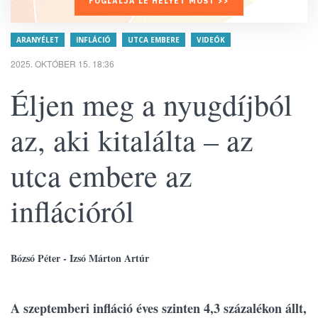
FOGLALJA LE HELYÉT MOST >>
ARANYÉLET
INFLÁCIÓ
UTCA EMBERE
VIDEÓK
2025. OKTÓBER 15. 18:36
Éljen meg a nyugdíjból
az, aki kitalálta – az
utca embere az
inflációról
Bózsó Péter - Izsó Márton Artúr
A szeptemberi infláció éves szinten 4,3 százalékon állt,