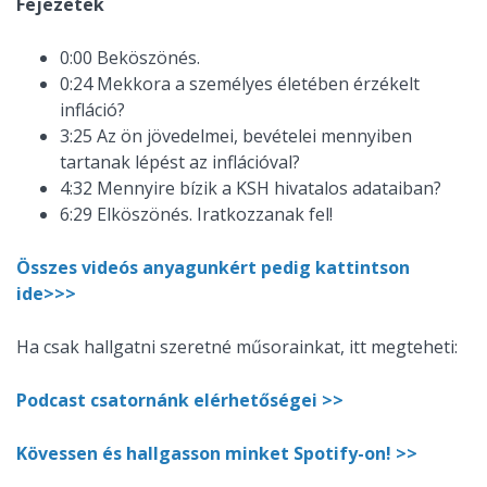
Fejezetek
0:00 Beköszönés.
0:24 Mekkora a személyes életében érzékelt
infláció?
3:25 Az ön jövedelmei, bevételei mennyiben
tartanak lépést az inflációval?
4:32 Mennyire bízik a KSH hivatalos adataiban?
6:29 Elköszönés. Iratkozzanak fel!
Összes videós anyagunkért pedig kattintson
ide>>>
Ha csak hallgatni szeretné műsorainkat, itt megteheti:
Podcast csatornánk elérhetőségei >>
Kövessen és hallgasson minket Spotify-on! >>