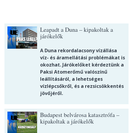
Leapadt a Duna – kipakoltak a
járókelők
A Duna rekordalacsony vízállása
víz- és áramellátási problémákat is
okozhat. Járókelőket kérdeztünk a
Paksi Atomerőmű valószínű
leállításáról, a lehetséges
vízlépcsőkről, és a rezsicsökkentés
jövőjéről.
Budapest belvárosa katasztrófa –
kipakoltak a járókelők