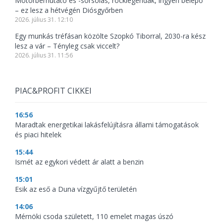
Motorbemutató és -sorsolás, rocklegendák, ingyen belépő
– ez lesz a hétvégén Diósgyőrben
2026. július 31. 12:10
Egy munkás tréfásan közölte Szopkó Tiborral, 2030-ra kész
lesz a vár – Tényleg csak viccelt?
2026. július 31. 11:56
PIAC&PROFIT CIKKEI
16:56
Maradtak energetikai lakásfelújításra állami támogatások
és piaci hitelek
15:44
Ismét az egykori védett ár alatt a benzin
15:01
Esik az eső a Duna vízgyűjtő területén
14:06
Mérnöki csoda született, 110 emelet magas úszó