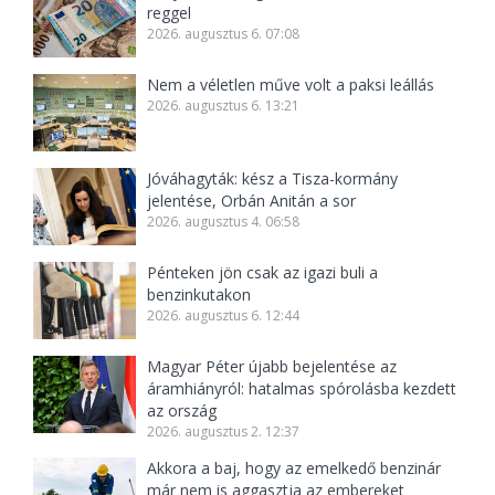
reggel
2026. augusztus 6. 07:08
Nem a véletlen műve volt a paksi leállás
2026. augusztus 6. 13:21
Jóváhagyták: kész a Tisza-kormány
jelentése, Orbán Anitán a sor
2026. augusztus 4. 06:58
Pénteken jön csak az igazi buli a
benzinkutakon
2026. augusztus 6. 12:44
Magyar Péter újabb bejelentése az
áramhiányról: hatalmas spórolásba kezdett
az ország
2026. augusztus 2. 12:37
Akkora a baj, hogy az emelkedő benzinár
már nem is aggasztja az embereket