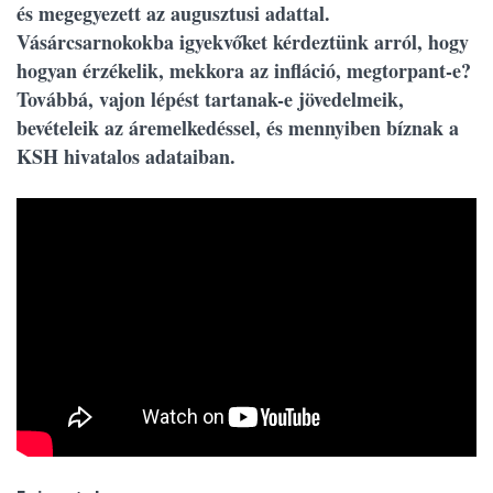
és megegyezett az augusztusi adattal.
Vásárcsarnokokba igyekvőket kérdeztünk arról, hogy
hogyan érzékelik, mekkora az infláció, megtorpant-e?
Továbbá, vajon lépést tartanak-e jövedelmeik,
bevételeik az áremelkedéssel, és mennyiben bíznak a
KSH hivatalos adataiban.