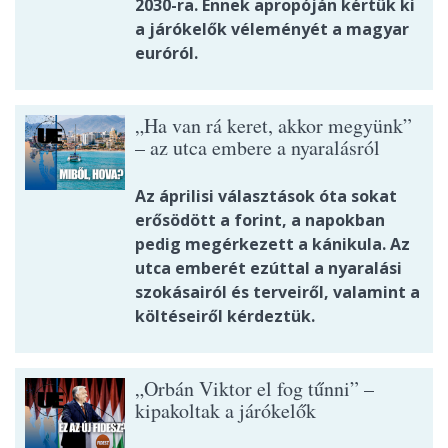
2030-ra. Ennek apropóján kértük ki
a járókelők véleményét a magyar
euróról.
„Ha van rá keret, akkor megyünk”
– az utca embere a nyaralásról
Az áprilisi választások óta sokat
erősödött a forint, a napokban
pedig megérkezett a kánikula. Az
utca emberét ezúttal a nyaralási
szokásairól és terveiről, valamint a
költéseiről kérdeztük.
„Orbán Viktor el fog tűnni” –
kipakoltak a járókelők