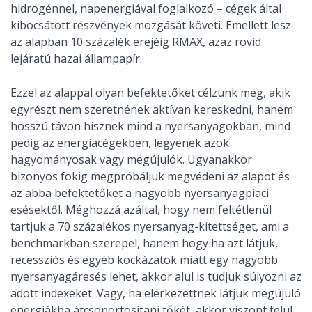
hidrogénnel, napenergiával foglalkozó – cégek által
kibocsátott részvények mozgását követi. Emellett lesz
az alapban 10 százalék erejéig RMAX, azaz rövid
lejáratú hazai állampapír.
Ezzel az alappal olyan befektetőket célzunk meg, akik
egyrészt nem szeretnének aktívan kereskedni, hanem
hosszú távon hisznek mind a nyersanyagokban, mind
pedig az energiacégekben, legyenek azok
hagyományosak vagy megújulók. Ugyanakkor
bizonyos fokig megpróbáljuk megvédeni az alapot és
az abba befektetőket a nagyobb nyersanyagpiaci
esésektől. Méghozzá azáltal, hogy nem feltétlenül
tartjuk a 70 százalékos nyersanyag-kitettséget, ami a
benchmarkban szerepel, hanem hogy ha azt látjuk,
recessziós és egyéb kockázatok miatt egy nagyobb
nyersanyagáresés lehet, akkor alul is tudjuk súlyozni az
adott indexeket. Vagy, ha elérkezettnek látjuk megújuló
energiákba átcsoportosítani tőkét, akkor viszont felül