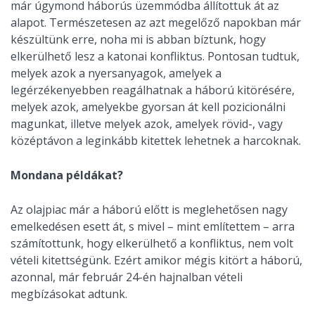
már úgymond háborús üzemmódba állítottuk át az
alapot. Természetesen az azt megelőző napokban már
készültünk erre, noha mi is abban bíztunk, hogy
elkerülhető lesz a katonai konfliktus. Pontosan tudtuk,
melyek azok a nyersanyagok, amelyek a
legérzékenyebben reagálhatnak a háború kitörésére,
melyek azok, amelyekbe gyorsan át kell pozicionálni
magunkat, illetve melyek azok, amelyek rövid-, vagy
középtávon a leginkább kitettek lehetnek a harcoknak.
Mondana példákat?
Az olajpiac már a háború előtt is meglehetősen nagy
emelkedésen esett át, s mivel – mint említettem – arra
számítottunk, hogy elkerülhető a konfliktus, nem volt
vételi kitettségünk. Ezért amikor mégis kitört a háború,
azonnal, már február 24-én hajnalban vételi
megbízásokat adtunk.