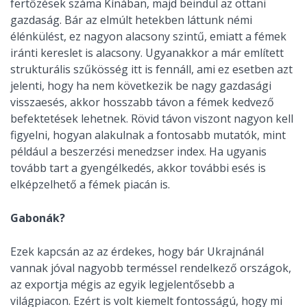
fertőzések száma Kínában, majd beindul az ottani
gazdaság. Bár az elmúlt hetekben láttunk némi
élénkülést, ez nagyon alacsony szintű, emiatt a fémek
iránti kereslet is alacsony. Ugyanakkor a már említett
strukturális szűkösség itt is fennáll, ami ez esetben azt
jelenti, hogy ha nem következik be nagy gazdasági
visszaesés, akkor hosszabb távon a fémek kedvező
befektetések lehetnek. Rövid távon viszont nagyon kell
figyelni, hogyan alakulnak a fontosabb mutatók, mint
például a beszerzési menedzser index. Ha ugyanis
tovább tart a gyengélkedés, akkor további esés is
elképzelhető a fémek piacán is.
Gabonák?
Ezek kapcsán az az érdekes, hogy bár Ukrajnánál
vannak jóval nagyobb terméssel rendelkező országok,
az exportja mégis az egyik legjelentősebb a
világpiacon. Ezért is volt kiemelt fontosságú, hogy mi