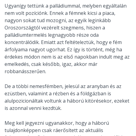
Ugyanígy tettünk a palládiummal, melyben egyáltalán
nem volt pozíciónk. Ennek a fémnek kicsi a piaca,
nagyon sokat tud mozogni, az egyik leginkább
Oroszországtól vezérelt szegmens, hiszen a
palládiumtermelés legnagyobb része oda
koncentrálódik. Emiatt azt feltételeztük, hogy e fém
árfolyama nagyot ugorhat. Ez így is történt, még ha
érdekes módon nem is az első napokban indult meg az
emelkedés, csak később, igaz, akkor már
robbanásszerűen.
De a többi nemesfémben, jelesül az aranyban és az
ezüstben, valamint a rézben és a földgázban is
alulpozicionáltak voltunk a háború kitörésekor, ezeket
is azonnal venni kezdtük.
Meg kell jegyezni ugyanakkor, hogy a háború
tulajdonképpen csak ráerősített az aktuális