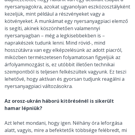
nyersanyagokra, azokat ugyanolyan eszközosztályként
kezeljük, mint például a részvényeket vagy a
kötvényeket. A munkámat egy nyersanyagpiaci elemző
is segíti, akinek köszönhetően valamennyi
nyersanyagban – még a legkisebbekben is –
naprakészek tudunk lenni. Mind rövid-, mind
hosszútávra van egy elképzelésünk az adott piacról,
miközben természetesen folyamatosan figyeljük az
árfolyammozgást is, ez utóbbit illetően technikai
szempontból is teljesen felkészültek vagyunk. Ez teszi
lehetővé, hogy aktívan és gyorsan tudjunk reagálni a
nyersanyagpiaci változásokra.
Az orosz-ukrán háború kitörésénél is sikerült
hamar lépniük?
Azt lehet mondani, hogy igen. Néhány óra leforgása
alatt, vagyis, mire a befektetők többsége felébredt, mi