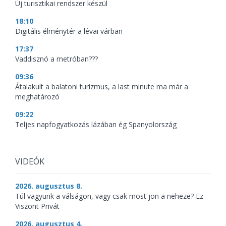
Új turisztikai rendszer készül
18:10
Digitális élménytér a lévai várban
17:37
Vaddisznó a metróban???
09:36
Átalakult a balatoni turizmus, a last minute ma már a
meghatározó
09:22
Teljes napfogyatkozás lázában ég Spanyolország
VIDEÓK
2026. augusztus 8.
Túl vagyunk a válságon, vagy csak most jön a neheze? Ez
Viszont Privát
2026. augusztus 4.