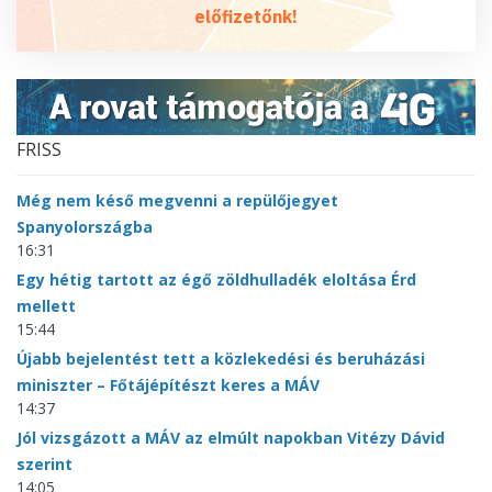
előfizetőnk!
FRISS
Még nem késő megvenni a repülőjegyet
Spanyolországba
16:31
Egy hétig tartott az égő zöldhulladék eloltása Érd
mellett
15:44
Újabb bejelentést tett a közlekedési és beruházási
miniszter – Főtájépítészt keres a MÁV
14:37
Jól vizsgázott a MÁV az elmúlt napokban Vitézy Dávid
szerint
14:05