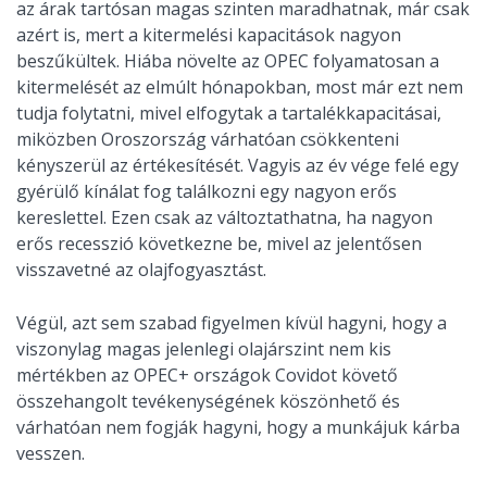
az árak tartósan magas szinten maradhatnak, már csak
azért is, mert a kitermelési kapacitások nagyon
beszűkültek. Hiába növelte az OPEC folyamatosan a
kitermelését az elmúlt hónapokban, most már ezt nem
tudja folytatni, mivel elfogytak a tartalékkapacitásai,
miközben Oroszország várhatóan csökkenteni
kényszerül az értékesítését. Vagyis az év vége felé egy
gyérülő kínálat fog találkozni egy nagyon erős
kereslettel. Ezen csak az változtathatna, ha nagyon
erős recesszió következne be, mivel az jelentősen
visszavetné az olajfogyasztást.
Végül, azt sem szabad figyelmen kívül hagyni, hogy a
viszonylag magas jelenlegi olajárszint nem kis
mértékben az OPEC+ országok Covidot követő
összehangolt tevékenységének köszönhető és
várhatóan nem fogják hagyni, hogy a munkájuk kárba
vesszen.