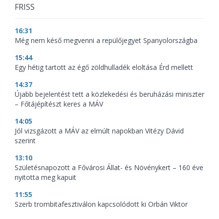
FRISS
16:31
Még nem késő megvenni a repülőjegyet Spanyolországba
15:44
Egy hétig tartott az égő zöldhulladék eloltása Érd mellett
14:37
Újabb bejelentést tett a közlekedési és beruházási miniszter
– Főtájépítészt keres a MÁV
14:05
Jól vizsgázott a MÁV az elmúlt napokban Vitézy Dávid
szerint
13:10
Születésnapozott a Fővárosi Állat- és Növénykert – 160 éve
nyitotta meg kapuit
11:55
Szerb trombitafesztiválon kapcsolódott ki Orbán Viktor