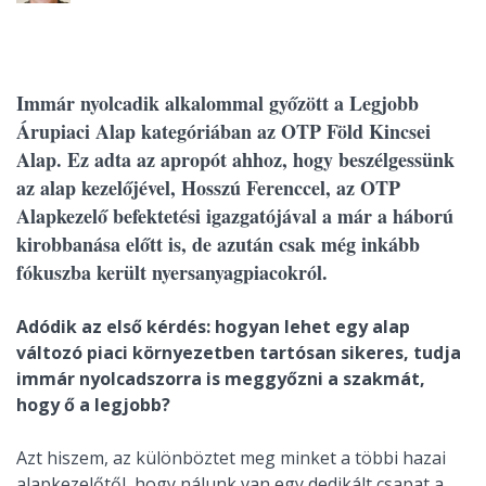
Immár nyolcadik alkalommal győzött a Legjobb
Árupiaci Alap kategóriában az OTP Föld Kincsei
Alap. Ez adta az apropót ahhoz, hogy beszélgessünk
az alap kezelőjével, Hosszú Ferenccel, az OTP
Alapkezelő befektetési igazgatójával a már a háború
kirobbanása előtt is, de azután csak még inkább
fókuszba került nyersanyagpiacokról.
Adódik az első kérdés: hogyan lehet egy alap
változó piaci környezetben tartósan sikeres, tudja
immár nyolcadszorra is meggyőzni a szakmát,
hogy ő a legjobb?
Azt hiszem, az különböztet meg minket a többi hazai
alapkezelőtől, hogy nálunk van egy dedikált csapat a