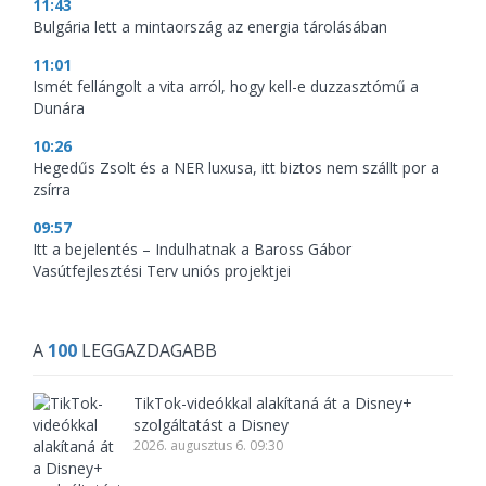
11:43
Bulgária lett a mintaország az energia tárolásában
11:01
Ismét fellángolt a vita arról, hogy kell-e duzzasztómű a
Dunára
10:26
Hegedűs Zsolt és a NER luxusa, itt biztos nem szállt por a
zsírra
09:57
Itt a bejelentés – Indulhatnak a Baross Gábor
Vasútfejlesztési Terv uniós projektjei
A
100
LEGGAZDAGABB
TikTok-videókkal alakítaná át a Disney+
szolgáltatást a Disney
2026. augusztus 6. 09:30