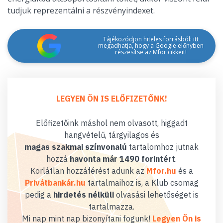
tudjuk reprezentálni a részvényindexet.
Tájékozódjon hiteles forrásból: itt
megadhatja, hogy a Google előnyben
részesítse az Mfor cikkeit!
LEGYEN ÖN IS ELŐFIZETŐNK!
Előfizetőink máshol nem olvasott, higgadt
hangvételű, tárgyilagos és
magas szakmai színvonalú
tartalomhoz jutnak
hozzá
havonta már 1490 forintért
.
Korlátlan hozzáférést adunk az
Mfor.hu
és a
Privátbankár.hu
tartalmaihoz is, a Klub csomag
pedig a
hirdetés nélküli
olvasási lehetőséget is
tartalmazza.
Mi nap mint nap bizonyítani fogunk!
Legyen Ön is