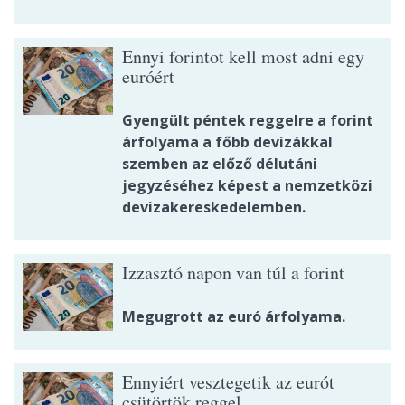
Ennyi forintot kell most adni egy
euróért
Gyengült péntek reggelre a forint
árfolyama a főbb devizákkal
szemben az előző délutáni
jegyzéséhez képest a nemzetközi
devizakereskedelemben.
Izzasztó napon van túl a forint
Megugrott az euró árfolyama.
Ennyiért vesztegetik az eurót
csütörtök reggel