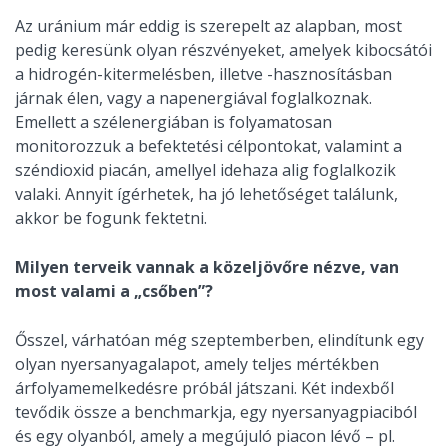
Az uránium már eddig is szerepelt az alapban, most
pedig keresünk olyan részvényeket, amelyek kibocsátói
a hidrogén-kitermelésben, illetve -hasznosításban
járnak élen, vagy a napenergiával foglalkoznak.
Emellett a szélenergiában is folyamatosan
monitorozzuk a befektetési célpontokat, valamint a
széndioxid piacán, amellyel idehaza alig foglalkozik
valaki. Annyit ígérhetek, ha jó lehetőséget találunk,
akkor be fogunk fektetni.
Milyen terveik vannak a közeljövőre nézve, van
most valami a „csőben”?
Ősszel, várhatóan még szeptemberben, elindítunk egy
olyan nyersanyagalapot, amely teljes mértékben
árfolyamemelkedésre próbál játszani. Két indexből
tevődik össze a benchmarkja, egy nyersanyagpiaciból
és egy olyanból, amely a megújuló piacon lévő – pl.