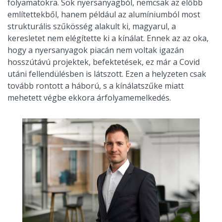
folyamatokra. Sok nyersanyagból, nemcsak az előbb
említettekből, hanem például az alumíniumból most
strukturális szűkösség alakult ki, magyarul, a
keresletet nem elégítette ki a kínálat. Ennek az az oka,
hogy a nyersanyagok piacán nem voltak igazán
hosszútávú projektek, befektetések, ez már a Covid
utáni fellendülésben is látszott. Ezen a helyzeten csak
tovább rontott a háború, s a kínálatszűke miatt
mehetett végbe ekkora árfolyamemelkedés.