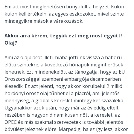
Emiatt most meglehetősen bonyolult a helyzet. Külön-
külön kell értékelni az egyes eszközöket, mivel szinte
mindegyikre mások a várakozások.
Akkor arra kérem, tegyük ezt meg most együtt!
Olaj?
Ami az olajpiacot illeti, hiába jöttünk vissza a háború
előtti szintekre, a következő hónapok megint erősek
lehetnek. Ezt mindenekelőtt az támogatja, hogy az EU
Oroszországgal szembeni embargója decemberben
élesedik. Ez azt jelenti, hogy akkor körülbelül 2 millió
hordónyi orosz olaj tűnhet el a piacról, ami jelentős
mennyiség, a globális kereslet mintegy két százaléka.
Ugyanakkor azok után, hogy már az év eddig eltelt
részében is nagyon dinamikusan nőtt a kereslet, az
OPEC és más szakmai szervezetek is további jelentős
bővülést jeleznek előre. Márpedig, ha ez így lesz, akkor