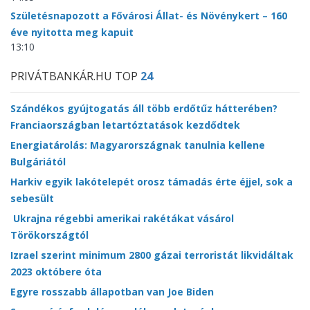
Születésnapozott a Fővárosi Állat- és Növénykert – 160
éve nyitotta meg kapuit
13:10
PRIVÁTBANKÁR.HU TOP
24
Szándékos gyújtogatás áll több erdőtűz hátterében?
Franciaországban letartóztatások kezdődtek
Energiatárolás: Magyarországnak tanulnia kellene
Bulgáriától
Harkiv egyik lakótelepét orosz támadás érte éjjel, sok a
sebesült
Ukrajna régebbi amerikai rakétákat vásárol
Törökországtól
Izrael szerint minimum 2800 gázai terroristát likvidáltak
2023 októbere óta
Egyre rosszabb állapotban van Joe Biden