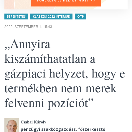
FOGLALJA LE HELYÉT MOST >>
BEFEKTETÉS
KLASSZIS 2022 INTERJÚK
OTP
2022. SZEPTEMBER 1. 15:43
„Annyira
kiszámíthatatlan a
gázpiaci helyzet, hogy e
termékben nem merek
felvenni pozíciót”
Csabai Károly
pénzügyi szakközgazdász, főszerkesztő