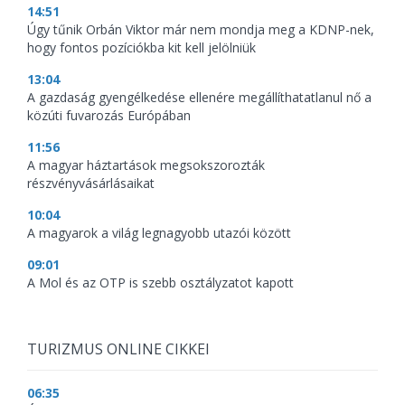
14:51
Úgy tűnik Orbán Viktor már nem mondja meg a KDNP-nek,
hogy fontos pozíciókba kit kell jelölniük
13:04
A gazdaság gyengélkedése ellenére megállíthatatlanul nő a
közúti fuvarozás Európában
11:56
A magyar háztartások megsokszorozták
részvényvásárlásaikat
10:04
A magyarok a világ legnagyobb utazói között
09:01
A Mol és az OTP is szebb osztályzatot kapott
TURIZMUS ONLINE CIKKEI
06:35