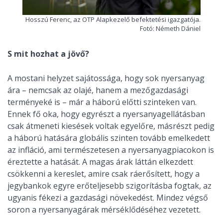
Hosszú Ferenc, az OTP Alapkezelő befektetési igazgatója.
Fotó: Németh Dániel
S mit hozhat a jövő?
A mostani helyzet sajátossága, hogy sok nyersanyag
ára – nemcsak az olajé, hanem a mezőgazdasági
terményeké is – már a háború előtti szinteken van.
Ennek fő oka, hogy egyrészt a nyersanyagellátásban
csak átmeneti kiesések voltak egyelőre, másrészt pedig
a háború hatására globális szinten tovább emelkedett
az infláció, ami természetesen a nyersanyagpiacokon is
éreztette a hatását. A magas árak láttán elkezdett
csökkenni a kereslet, amire csak ráerősített, hogy a
jegybankok egyre erőteljesebb szigorításba fogtak, az
ugyanis fékezi a gazdasági növekedést. Mindez végső
soron a nyersanyagárak mérséklődéséhez vezetett.