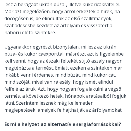
lesz a beragadt ukrán búza-, illetve kukoricakivitellel.
Már azt megelőzően, hogy arról érkeztek a hírek, ha
döcögősen is, de elindultak az első szállítmányok,
szabadesésbe kezdett az árfolyam és visszatért a
háború előtti szintekre.
Ugyanakkor egyrészt bizonytalan, mi lesz az ukrán
búza- és kukoricaexporttal, másrészt azt is figyelembe
kell venni, hogy az északi féltekét sújtó aszály nagyon
megtépázta a termést. Emiatt ezeken a szinteken már
inkább venni érdemes, mind búzát, mind kukoricát,
mind szóját, mivel van rá esély, hogy ismét elindul
felfelé az áruk. Azt, hogy hogyan fog alakulni a végső
termés, a következő hetek, hónapok aratásaiból fogjuk
látni. Szerintem lesznek még kellemetlen
meglepetések, amelyek felhajthatják az árfolyamokat.
És mi a helyzet az alternatív energiaforrásokkal?