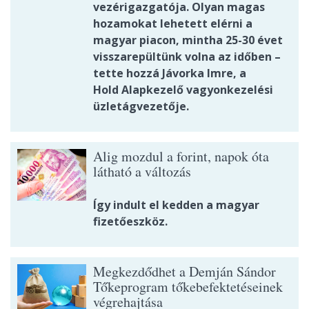
vezérigazgatója. Olyan magas
hozamokat lehetett elérni a
magyar piacon, mintha 25-30 évet
visszarepültünk volna az időben –
tette hozzá Jávorka Imre, a
Hold Alapkezelő vagyonkezelési
üzletágvezetője.
Alig mozdul a forint, napok óta
látható a változás
Így indult el kedden a magyar
fizetőeszköz.
Megkezdődhet a Demján Sándor
Tőkeprogram tőkebefektetéseinek
végrehajtása