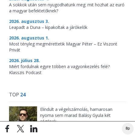
A sokkok után sem nyugodhatunk meg: mit hozhat az euró
a magyar befektetőknek?
2026. augusztus 3.
Leapadt a Duna – kipakoltak a járókelők
2026. augusztus 1.
Most tényleg megmérettetik Magyar Péter – Ez Viszont
Privát
2026. július 28.
Miért fordulnak egyre többen a vagyonkezelés felé?
Klasszis Podcast
TOP
24
Elindult a végelszámolás, hamarosan
nyoma sem marad Balásy Gyula két
cégének
2026. augusztus 9. 06:01
8p