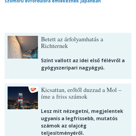
Szomorú évfordulóra emlékeznek Japánban
Betett az árfolyamhatás a
Richternek
Színt vallott az idei első félévről a
gyógyszeripari nagyágyú.
Kicsattan, erőtől duzzad a Mol –
íme a friss számok
Lesz mit nézegetni, megjelentek
ugyanis a legfrissebb, mutatós
számok az olajcég
teljesítményéről.