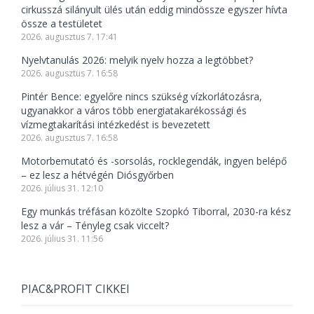
cirkusszá silányult ülés után eddig mindössze egyszer hívta
össze a testületet
2026. augusztus 7. 17:41
Nyelvtanulás 2026: melyik nyelv hozza a legtöbbet?
2026. augusztus 7. 16:58
Pintér Bence: egyelőre nincs szükség vízkorlátozásra,
ugyanakkor a város több energiatakarékossági és
vízmegtakarítási intézkedést is bevezetett
2026. augusztus 7. 16:58
Motorbemutató és -sorsolás, rocklegendák, ingyen belépő
– ez lesz a hétvégén Diósgyőrben
2026. július 31. 12:10
Egy munkás tréfásan közölte Szopkó Tiborral, 2030-ra kész
lesz a vár – Tényleg csak viccelt?
2026. július 31. 11:56
PIAC&PROFIT CIKKEI