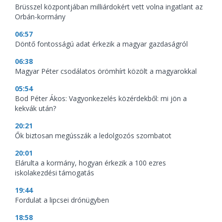
Brüsszel központjában milliárdokért vett volna ingatlant az
Orbán-kormány
06:57
Döntő fontosságú adat érkezik a magyar gazdaságról
06:38
Magyar Péter csodálatos örömhírt közölt a magyarokkal
05:54
Bod Péter Ákos: Vagyonkezelés közérdekből: mi jön a
kekvák után?
20:21
Ők biztosan megússzák a ledolgozós szombatot
20:01
Elárulta a kormány, hogyan érkezik a 100 ezres
iskolakezdési támogatás
19:44
Fordulat a lipcsei drónügyben
18:58