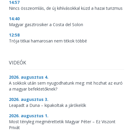
14:57
Nincs összeomlás, de új kihívásokkal küzd a hazai turizmus
14:40
Magyar gasztrosiker a Costa del Solon
12:58
Trója titkai hamarosan nem titkok többé
VIDEÓK
2026. augusztus 4.
A sokkok után sem nyugodhatunk meg: mit hozhat az euró
a magyar befektetőknek?
2026. augusztus 3.
Leapadt a Duna – kipakoltak a járókelők
2026. augusztus 1.
Most tényleg megmérettetik Magyar Péter – Ez Viszont
Privát