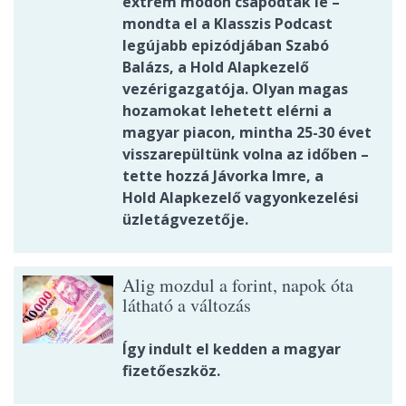
extrém módon csapódtak le –
mondta el a Klasszis Podcast
legújabb epizódjában Szabó
Balázs, a Hold Alapkezelő
vezérigazgatója. Olyan magas
hozamokat lehetett elérni a
magyar piacon, mintha 25-30 évet
visszarepültünk volna az időben –
tette hozzá Jávorka Imre, a
Hold Alapkezelő vagyonkezelési
üzletágvezetője.
Alig mozdul a forint, napok óta
látható a változás
Így indult el kedden a magyar
fizetőeszköz.