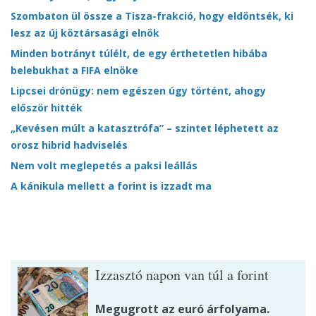
Szombaton ül össze a Tisza-frakció, hogy eldöntsék, ki
lesz az új köztársasági elnök
Minden botrányt túlélt, de egy érthetetlen hibába
belebukhat a FIFA elnöke
Lipcsei drónügy: nem egészen úgy történt, ahogy
először hitték
„Kevésen múlt a katasztrófa” – szintet léphetett az
orosz hibrid hadviselés
Nem volt meglepetés a paksi leállás
A kánikula mellett a forint is izzadt ma
Izzasztó napon van túl a forint
Megugrott az euró árfolyama.