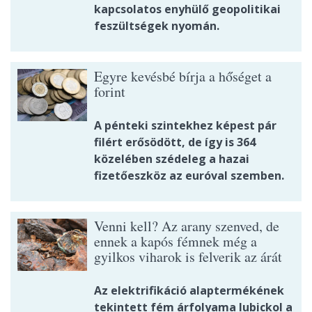
kapcsolatos enyhülő geopolitikai
feszültségek nyomán.
Egyre kevésbé bírja a hőséget a
forint
A pénteki szintekhez képest pár
filért erősödött, de így is 364
közelében szédeleg a hazai
fizetőeszköz az euróval szemben.
Venni kell? Az arany szenved, de
ennek a kapós fémnek még a
gyilkos viharok is felverik az árát
Az elektrifikáció alaptermékének
tekintett fém árfolyama lubickol a