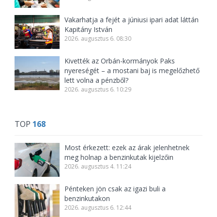
Vakarhatja a fejét a júniusi ipari adat láttán
Kapitány István
2026. augusztus 6. 08:30
Kivették az Orbán-kormányok Paks
nyereségét – a mostani baj is megelőzhető
lett volna a pénzből?
2026. augusztus 6. 10:29
TOP
168
Most érkezett: ezek az árak jelenhetnek
meg holnap a benzinkutak kijelzőin
2026. augusztus 4. 11:24
Pénteken jön csak az igazi buli a
benzinkutakon
2026. augusztus 6. 12:44