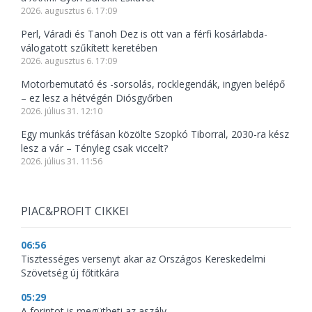
2026. augusztus 6. 17:09
Perl, Váradi és Tanoh Dez is ott van a férfi kosárlabda-
válogatott szűkített keretében
2026. augusztus 6. 17:09
Motorbemutató és -sorsolás, rocklegendák, ingyen belépő
– ez lesz a hétvégén Diósgyőrben
2026. július 31. 12:10
Egy munkás tréfásan közölte Szopkó Tiborral, 2030-ra kész
lesz a vár – Tényleg csak viccelt?
2026. július 31. 11:56
PIAC&PROFIT CIKKEI
06:56
Tisztességes versenyt akar az Országos Kereskedelmi
Szövetség új főtitkára
05:29
A forintot is megütheti az aszály