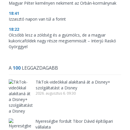
Magyar Péter keményen nekiment az Orbán-kormánynak
18:41
Izzasztó napon van túl a forint
18:22
Olcsóbb lesz a zöldség és a gyümölcs, de a magyar
kukoricaföldek nagy része megsemmisült – Interjú Raskó
Györggyel
A
100
LEGGAZDAGABB
TikTok-videókkal alakítaná át a Disney+
szolgáltatást a Disney
2026. augusztus 6. 09:30
Nyereségbe fordult Tibor Dávid építőipari
vállalata