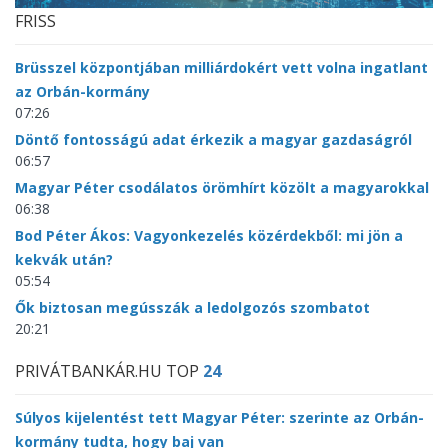
FRISS
Brüsszel központjában milliárdokért vett volna ingatlant
az Orbán-kormány
07:26
Döntő fontosságú adat érkezik a magyar gazdaságról
06:57
Magyar Péter csodálatos örömhírt közölt a magyarokkal
06:38
Bod Péter Ákos: Vagyonkezelés közérdekből: mi jön a
kekvák után?
05:54
Ők biztosan megússzák a ledolgozós szombatot
20:21
PRIVÁTBANKÁR.HU TOP
24
Súlyos kijelentést tett Magyar Péter: szerinte az Orbán-
kormány tudta, hogy baj van