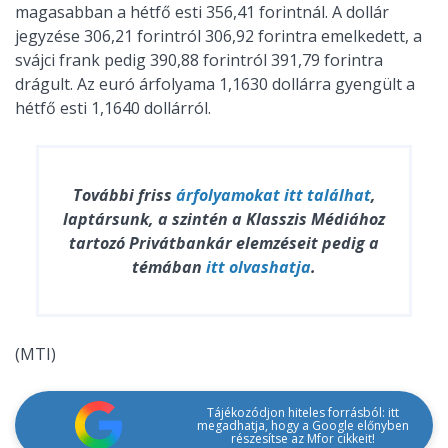
magasabban a hétfő esti 356,41 forintnál. A dollár
jegyzése 306,21 forintról 306,92 forintra emelkedett, a
svájci frank pedig 390,88 forintról 391,79 forintra
drágult. Az euró árfolyama 1,1630 dollárra gyengült a
hétfő esti 1,1640 dollárról.
További friss
árfolyamokat
itt találhat
,
laptársunk, a szintén a Klasszis Médiához
tartozó Privátbankár elemzéseit pedig a
témában
itt olvashatja
.
(MTI)
Tájékozódjon hiteles forrásból: itt
megadhatja, hogy a Google előnyben
részesítse az Mfor cikkeit!