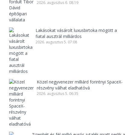
2026. augusztus 6. 08:19
Lakásokat vásárolt luxusbirtoka mögött a
fiatal ausztrál milliárdos
2026. augusztus 5. 07:08
Közel negyvenezer milliárd forintnyi SpaceX-
részvény válhat eladhatóvá
2026. augusztus 5. 06:35
Tizenhét és fél millió eurós jutalék miatt perlik a