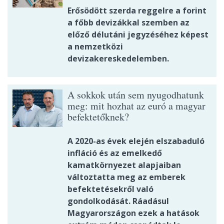
Erősödött szerda reggelre a forint
a főbb devizákkal szemben az
előző délutáni jegyzéséhez képest
a nemzetközi
devizakereskedelemben.
A sokkok után sem nyugodhatunk
meg: mit hozhat az euró a magyar
befektetőknek?
A 2020-as évek elején elszabaduló
infláció és az emelkedő
kamatkörnyezet alapjaiban
változtatta meg az emberek
befektetésekről való
gondolkodását. Ráadásul
Magyarországon ezek a hatások