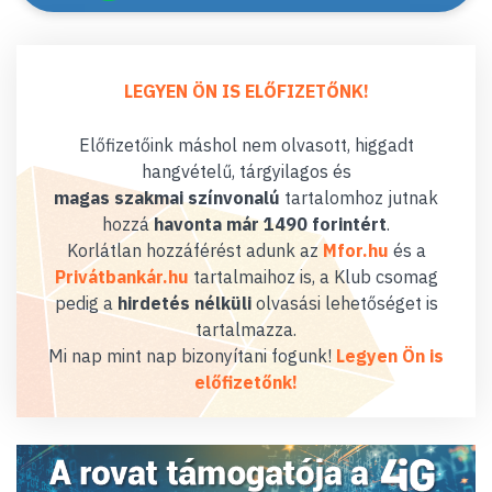
LEGYEN ÖN IS ELŐFIZETŐNK!
Előfizetőink máshol nem olvasott, higgadt
hangvételű, tárgyilagos és
magas szakmai színvonalú
tartalomhoz jutnak
hozzá
havonta már 1490 forintért
.
Korlátlan hozzáférést adunk az
Mfor.hu
és a
Privátbankár.hu
tartalmaihoz is, a Klub csomag
pedig a
hirdetés nélküli
olvasási lehetőséget is
tartalmazza.
Mi nap mint nap bizonyítani fogunk!
Legyen Ön is
előfizetőnk!