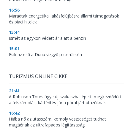
16:56
Maradtak energetikai lakásfelújításra állami támogatások
és piaci hitelek
15:44
Ismét az egykori védett ár alatt a benzin
15:01
Esik az eső a Duna vízgyűjtő területén
TURIZMUS ONLINE CIKKEI
21:41
A Robinson Tours ügye új szakaszba lépett: megkezdődött
a felszámolás, kártérítés jár a pórul járt utazóknak
16:42
Hiába nő az utasszám, komoly veszteséget tudhat
magáénak az ultrafapados légitársaság