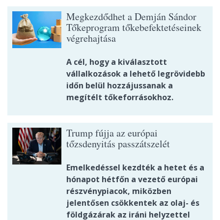
Megkezdődhet a Demján Sándor
Tőkeprogram tőkebefektetéseinek
végrehajtása
A cél, hogy a kiválasztott
vállalkozások a lehető legrövidebb
időn belül hozzájussanak a
megítélt tőkeforrásokhoz.
Trump fújja az európai
tőzsdenyitás passzátszelét
Emelkedéssel kezdték a hetet és a
hónapot hétfőn a vezető európai
részvénypiacok, miközben
jelentősen csökkentek az olaj- és
földgázárak az iráni helyzettel