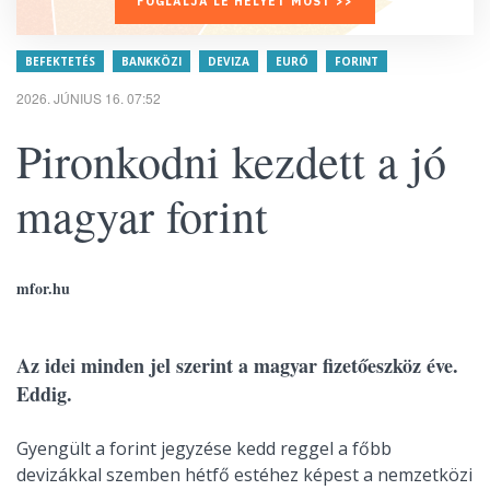
FOGLALJA LE HELYÉT MOST >>
BEFEKTETÉS
BANKKÖZI
DEVIZA
EURÓ
FORINT
2026. JÚNIUS 16. 07:52
Pironkodni kezdett a jó
magyar forint
mfor.hu
Az idei minden jel szerint a magyar fizetőeszköz éve.
Eddig.
Gyengült a forint jegyzése kedd reggel a főbb
devizákkal szemben hétfő estéhez képest a nemzetközi