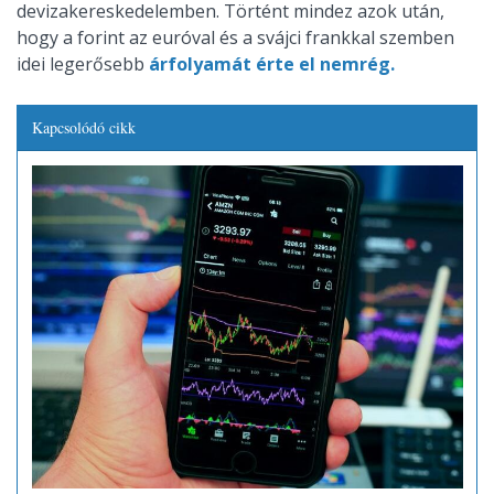
devizakereskedelemben. Történt mindez azok után,
hogy a forint az euróval és a svájci frankkal szemben
idei legerősebb
árfolyamát érte el nemrég.
Kapcsolódó cikk