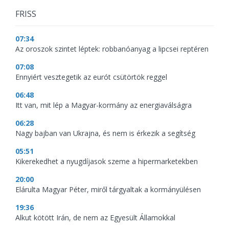
FRISS
07:34
Az oroszok szintet léptek: robbanóanyag a lipcsei reptéren
07:08
Ennyiért vesztegetik az eurót csütörtök reggel
06:48
Itt van, mit lép a Magyar-kormány az energiaválságra
06:28
Nagy bajban van Ukrajna, és nem is érkezik a segítség
05:51
Kikerekedhet a nyugdíjasok szeme a hipermarketekben
20:00
Elárulta Magyar Péter, miről tárgyaltak a kormányülésen
19:36
Alkut kötött Irán, de nem az Egyesült Államokkal