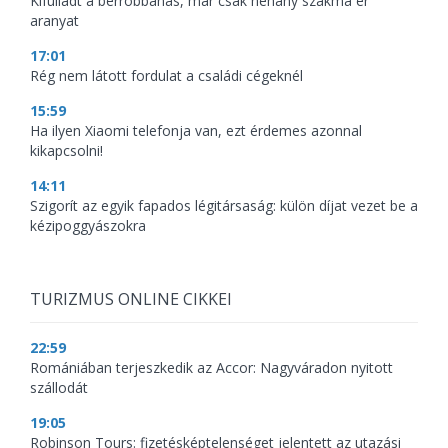
Kifulladt a bérrobbanás, már csak néhány szakma ér
aranyat
17:01
Rég nem látott fordulat a családi cégeknél
15:59
Ha ilyen Xiaomi telefonja van, ezt érdemes azonnal
kikapcsolni!
14:11
Szigorít az egyik fapados légitársaság: külön díjat vezet be a
kézipoggyászokra
TURIZMUS ONLINE CIKKEI
22:59
Romániában terjeszkedik az Accor: Nagyváradon nyitott
szállodát
19:05
Robinson Tours: fizetésképtelenséget jelentett az utazási