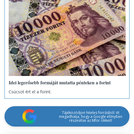
Idei legerősebb formáját mutatta pénteken a forint
Csúcsot ért el a forint.
Tájékozódjon hiteles forrásból: itt
megadhatja, hogy a Google előnyben
részesítse az Mfor cikkeit!