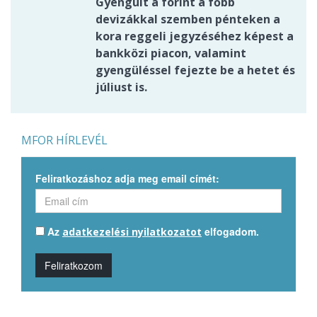
Gyengült a forint a főbb
devizákkal szemben pénteken a
kora reggeli jegyzéséhez képest a
bankközi piacon, valamint
gyengüléssel fejezte be a hetet és
júliust is.
MFOR HÍRLEVÉL
Feliratkozáshoz adja meg email címét:
Az
elfogadom.
adatkezelési nyilatkozatot
Feliratkozom