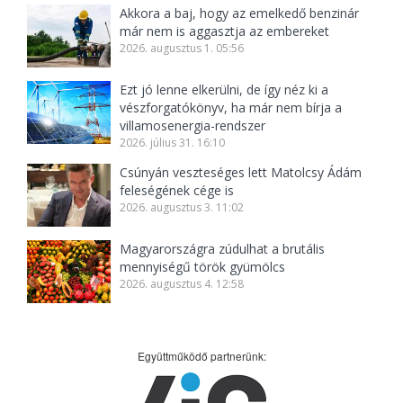
Akkora a baj, hogy az emelkedő benzinár
már nem is aggasztja az embereket
2026. augusztus 1. 05:56
Ezt jó lenne elkerülni, de így néz ki a
vészforgatókönyv, ha már nem bírja a
villamosenergia-rendszer
2026. július 31. 16:10
Csúnyán veszteséges lett Matolcsy Ádám
feleségének cége is
2026. augusztus 3. 11:02
Magyarországra zúdulhat a brutális
mennyiségű török gyümölcs
2026. augusztus 4. 12:58
Együttműködő partnerünk: