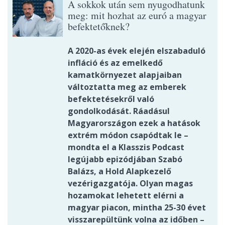
A sokkok után sem nyugodhatunk
meg: mit hozhat az euró a magyar
befektetőknek?
A 2020-as évek elején elszabaduló
infláció és az emelkedő
kamatkörnyezet alapjaiban
változtatta meg az emberek
befektetésekről való
gondolkodását. Ráadásul
Magyarországon ezek a hatások
extrém módon csapódtak le –
mondta el a Klasszis Podcast
legújabb epizódjában Szabó
Balázs, a Hold Alapkezelő
vezérigazgatója. Olyan magas
hozamokat lehetett elérni a
magyar piacon, mintha 25-30 évet
visszarepültünk volna az időben –