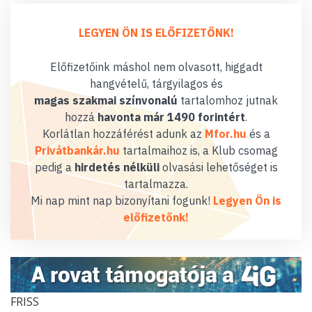
LEGYEN ÖN IS ELŐFIZETŐNK!
Előfizetőink máshol nem olvasott, higgadt
hangvételű, tárgyilagos és
magas szakmai színvonalú
tartalomhoz jutnak
hozzá
havonta már 1490 forintért
.
Korlátlan hozzáférést adunk az
Mfor.hu
és a
Privátbankár.hu
tartalmaihoz is, a Klub csomag
pedig a
hirdetés nélküli
olvasási lehetőséget is
tartalmazza.
Mi nap mint nap bizonyítani fogunk!
Legyen Ön is
előfizetőnk!
FRISS