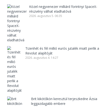
Közel negyvenezer milliárd forintnyi SpaceX-
részvény válhat eladhatóvá
2026. augusztus 5. 06:35
Tizenhét és fél millió eurós jutalék miatt perlik a
Revolut alapítóját
2026. augusztus 4. 14:27
Brit kikötőkön keresztül terjeszkedne Ázsia
leggazdagabb embere