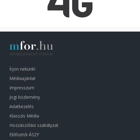
Írjon nekünk!
Médiaajánlat
Impresszum
Jogi közlemény
Adatkezelés
Klasszis Média
Hozzászólási szabályzat
Előfizetői ÁSZF