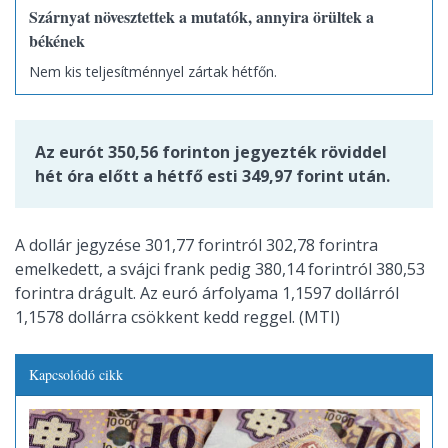
Szárnyat növesztettek a mutatók, annyira örültek a
békének
Nem kis teljesítménnyel zártak hétfőn.
Az eurót 350,56 forinton jegyezték röviddel
hét óra előtt a hétfő esti 349,97 forint után.
A dollár jegyzése 301,77 forintról 302,78 forintra
emelkedett, a svájci frank pedig 380,14 forintról 380,53
forintra drágult. Az euró árfolyama 1,1597 dollárról
1,1578 dollárra csökkent kedd reggel. (MTI)
Kapcsolódó cikk