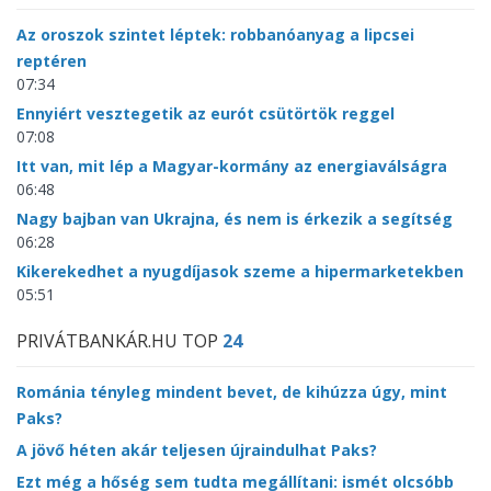
Az oroszok szintet léptek: robbanóanyag a lipcsei
reptéren
07:34
Ennyiért vesztegetik az eurót csütörtök reggel
07:08
Itt van, mit lép a Magyar-kormány az energiaválságra
06:48
Nagy bajban van Ukrajna, és nem is érkezik a segítség
06:28
Kikerekedhet a nyugdíjasok szeme a hipermarketekben
05:51
PRIVÁTBANKÁR.HU TOP
24
Románia tényleg mindent bevet, de kihúzza úgy, mint
Paks?
A jövő héten akár teljesen újraindulhat Paks?
Ezt még a hőség sem tudta megállítani: ismét olcsóbb