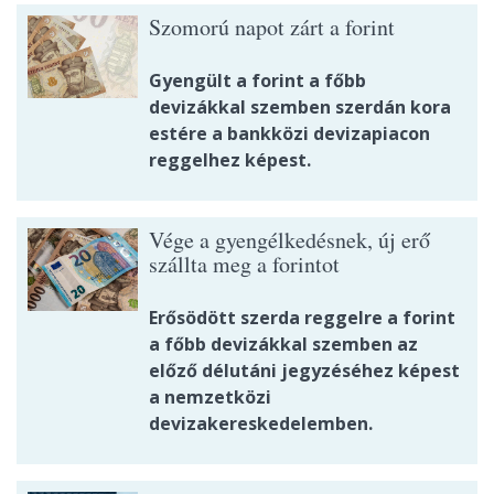
Szomorú napot zárt a forint
Gyengült a forint a főbb
devizákkal szemben szerdán kora
estére a bankközi devizapiacon
reggelhez képest.
Vége a gyengélkedésnek, új erő
szállta meg a forintot
Erősödött szerda reggelre a forint
a főbb devizákkal szemben az
előző délutáni jegyzéséhez képest
a nemzetközi
devizakereskedelemben.