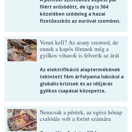
filért erősödött, de így is 364
közelében szédeleg a hazai
fizetőeszköz az euróval szemben.
Venni kell? Az arany szenved, de
ennek a kapós fémnek még a
gyilkos viharok is felverik az árát
Az elektrifikáció alaptermékének
tekintett fém árfolyama lubickol a
globális krízisek és az időjárás
gyilkos csapásai közepette.
Nemcsak a péntek, az egész hónap
csalódás volt a forint számára