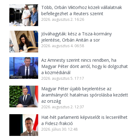
Több, Orbán Viktorhoz közeli vállalatnak
befellegezhet a Reuters szerint
2026. augusztus 2. 16:26
Jóváhagyták: kész a Tisza-kormány
jelentése, Orbán Anitán a sor
2026. augusztus 4. 06:58
Az Amnesty szerint nincs rendben, ha
Magyar Péter dönt arról, hogy ki dolgozhat
a közmédiánál
2026. augusztus 5. 17:17
Magyar Péter újabb bejelentése az
áramhiányról: hatalmas spórolásba kezdett
az ország
2026. augusztus 2. 12:37
Hat-hét parlamenti képviselőt is lecserélhet
a Fidesz-frakció
2026. július 30. 12:48