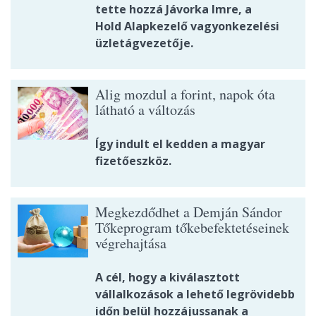
tette hozzá Jávorka Imre, a
Hold Alapkezelő vagyonkezelési
üzletágvezetője.
Alig mozdul a forint, napok óta
látható a változás
Így indult el kedden a magyar
fizetőeszköz.
Megkezdődhet a Demján Sándor
Tőkeprogram tőkebefektetéseinek
végrehajtása
A cél, hogy a kiválasztott
vállalkozások a lehető legrövidebb
időn belül hozzájussanak a