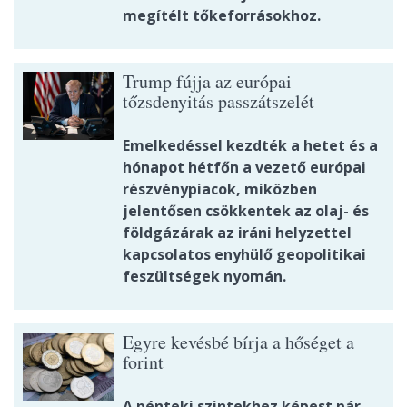
megítélt tőkeforrásokhoz.
Trump fújja az európai
tőzsdenyitás passzátszelét
Emelkedéssel kezdték a hetet és a
hónapot hétfőn a vezető európai
részvénypiacok, miközben
jelentősen csökkentek az olaj- és
földgázárak az iráni helyzettel
kapcsolatos enyhülő geopolitikai
feszültségek nyomán.
Egyre kevésbé bírja a hőséget a
forint
A pénteki szintekhez képest pár