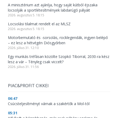
A minisztérium azt ajánlja, hogy saját kútból éjszaka
locsolják a sportlétesítmények labdarúgó pályáit
2026. augusztus 5. 18:15
Locsolási tilalmat rendelt el az MLSZ
2026. augusztus 5. 18:15
Motorbemutató és -sorsolás, rocklegendák, ingyen belépő
– ez lesz a hétvégén Diósgyőrben
2026. július 31. 12:10
Egy munkás tréfásan közölte Szopkó Tiborral, 2030-ra kész
lesz a vár – Tényleg csak viccelt?
2026. július 31. 11:56
PIAC&PROFIT CIKKEI
06:47
Csúcsteljesítményt várnak a szakértők a Mol-tól
05:31