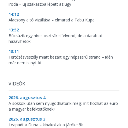
iroda – új szakaszba lépett az ügy
14:12
Alacsony a tó vizállása – elmarad a Tabu Kupa
13:52
Búcsúzik egy híres osztrák sífelvonó, de a darabjai
hazavihetők
13:11
Fertőzésveszély miatt bezárt egy népszerű strand – idén
már nem is nyit ki
VIDEÓK
2026. augusztus 4.
A sokkok után sem nyugodhatunk meg: mit hozhat az euró
a magyar befektetőknek?
2026. augusztus 3.
Leapadt a Duna – kipakoltak a járókelők