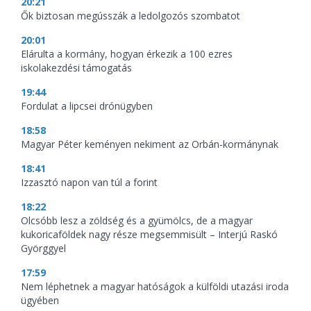
20:21
Ők biztosan megússzák a ledolgozós szombatot
20:01
Elárulta a kormány, hogyan érkezik a 100 ezres
iskolakezdési támogatás
19:44
Fordulat a lipcsei drónügyben
18:58
Magyar Péter keményen nekiment az Orbán-kormánynak
18:41
Izzasztó napon van túl a forint
18:22
Olcsóbb lesz a zöldség és a gyümölcs, de a magyar
kukoricaföldek nagy része megsemmisült – Interjú Raskó
Györggyel
17:59
Nem léphetnek a magyar hatóságok a külföldi utazási iroda
ügyében