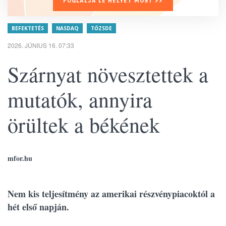
FOGLALJA LE HELYÉT MOST >>
BEFEKTETÉS
NASDAQ
TŐZSDE
2026. JÚNIUS 16. 07:33
Szárnyat növesztettek a
mutatók, annyira
örültek a békének
mfor.hu
Nem kis teljesítmény az amerikai részvénypiacoktól a
hét első napján.