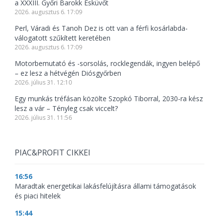
a XXXIII. Győri Barokk Esküvőt
2026. augusztus 6. 17:09
Perl, Váradi és Tanoh Dez is ott van a férfi kosárlabda-
válogatott szűkített keretében
2026. augusztus 6. 17:09
Motorbemutató és -sorsolás, rocklegendák, ingyen belépő
– ez lesz a hétvégén Diósgyőrben
2026. július 31. 12:10
Egy munkás tréfásan közölte Szopkó Tiborral, 2030-ra kész
lesz a vár – Tényleg csak viccelt?
2026. július 31. 11:56
PIAC&PROFIT CIKKEI
16:56
Maradtak energetikai lakásfelújításra állami támogatások
és piaci hitelek
15:44