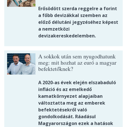
Erősödött szerda reggelre a forint
a főbb devizákkal szemben az
előző délutáni jegyzéséhez képest
a nemzetközi
devizakereskedelemben.
A sokkok után sem nyugodhatunk
meg: mit hozhat az euró a magyar
befektetőknek?
A 2020-as évek elején elszabaduló
infláció és az emelkedő
kamatkörnyezet alapjaiban
változtatta meg az emberek
befektetésekről való
gondolkodását. Ráadásul
Magyarországon ezek a hatások