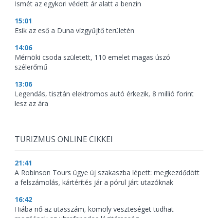
Ismét az egykori védett ár alatt a benzin
15:01
Esik az eső a Duna vízgyűjtő területén
14:06
Mérnöki csoda született, 110 emelet magas úszó
szélerőmű
13:06
Legendás, tisztán elektromos autó érkezik, 8 millió forint
lesz az ára
TURIZMUS ONLINE CIKKEI
21:41
A Robinson Tours ügye új szakaszba lépett: megkezdődött
a felszámolás, kártérítés jár a pórul járt utazóknak
16:42
Hiába nő az utasszám, komoly veszteséget tudhat