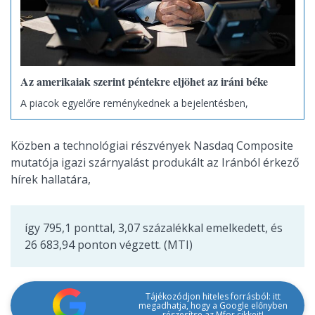
Az amerikaiak szerint péntekre eljöhet az iráni béke
A piacok egyelőre reménykednek a bejelentésben,
Közben a technológiai részvények Nasdaq Composite
mutatója igazi szárnyalást produkált az Iránból érkező
hírek hallatára,
így 795,1 ponttal, 3,07 százalékkal emelkedett, és
26 683,94 ponton végzett. (MTI)
Tájékozódjon hiteles forrásból: itt
megadhatja, hogy a Google előnyben
részesítse az Mfor cikkeit!