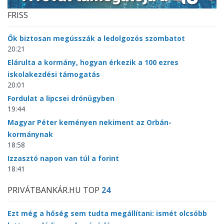
FRISS
Ők biztosan megússzák a ledolgozós szombatot
20:21
Elárulta a kormány, hogyan érkezik a 100 ezres
iskolakezdési támogatás
20:01
Fordulat a lipcsei drónügyben
19:44
Magyar Péter keményen nekiment az Orbán-
kormánynak
18:58
Izzasztó napon van túl a forint
18:41
PRIVÁTBANKÁR.HU TOP
24
Ezt még a hőség sem tudta megállítani: ismét olcsóbb