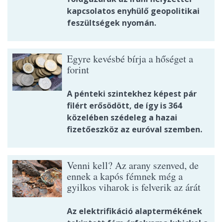
kapcsolatos enyhülő geopolitikai
feszültségek nyomán.
Egyre kevésbé bírja a hőséget a
forint
A pénteki szintekhez képest pár
filért erősödött, de így is 364
közelében szédeleg a hazai
fizetőeszköz az euróval szemben.
Venni kell? Az arany szenved, de
ennek a kapós fémnek még a
gyilkos viharok is felverik az árát
Az elektrifikáció alaptermékének