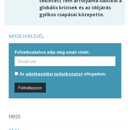
tekintett fém árfolyama lubickol a
globális krízisek és az időjárás
gyilkos csapásai közepette.
MFOR HÍRLEVÉL
Feliratkozáshoz adja meg email címét:
Az
elfogadom.
adatkezelési nyilatkozatot
Feliratkozom
FRISS