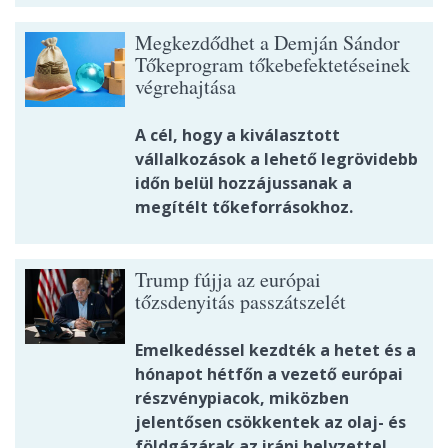
Megkezdődhet a Demján Sándor
Tőkeprogram tőkebefektetéseinek
végrehajtása
A cél, hogy a kiválasztott
vállalkozások a lehető legrövidebb
időn belül hozzájussanak a
megítélt tőkeforrásokhoz.
Trump fújja az európai
tőzsdenyitás passzátszelét
Emelkedéssel kezdték a hetet és a
hónapot hétfőn a vezető európai
részvénypiacok, miközben
jelentősen csökkentek az olaj- és
földgázárak az iráni helyzettel