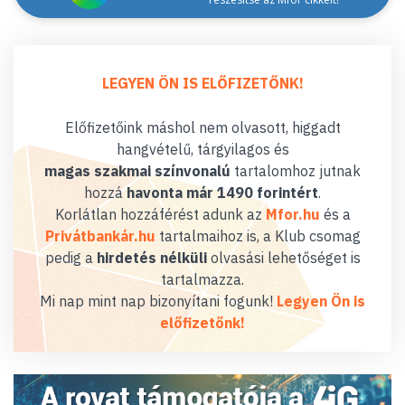
LEGYEN ÖN IS ELŐFIZETŐNK!
Előfizetőink máshol nem olvasott, higgadt
hangvételű, tárgyilagos és
magas szakmai színvonalú
tartalomhoz jutnak
hozzá
havonta már 1490 forintért
.
Korlátlan hozzáférést adunk az
Mfor.hu
és a
Privátbankár.hu
tartalmaihoz is, a Klub csomag
pedig a
hirdetés nélküli
olvasási lehetőséget is
tartalmazza.
Mi nap mint nap bizonyítani fogunk!
Legyen Ön is
előfizetőnk!