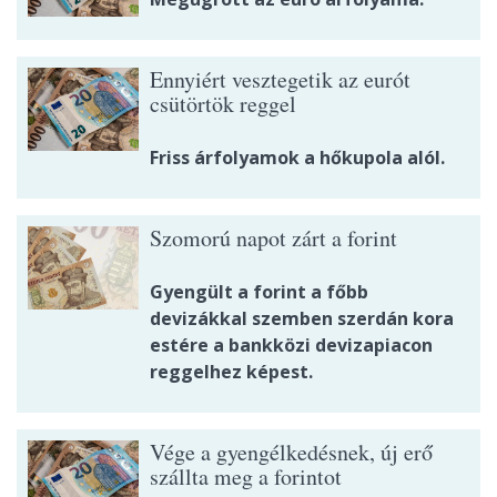
Ennyiért vesztegetik az eurót
csütörtök reggel
Friss árfolyamok a hőkupola alól.
Szomorú napot zárt a forint
Gyengült a forint a főbb
devizákkal szemben szerdán kora
estére a bankközi devizapiacon
reggelhez képest.
Vége a gyengélkedésnek, új erő
szállta meg a forintot