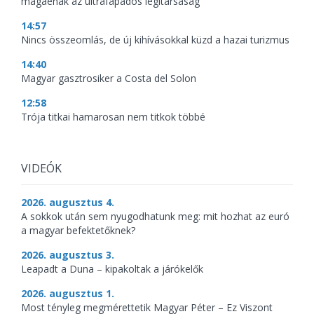
magáénak az ultrafapados légitársaság
14:57
Nincs összeomlás, de új kihívásokkal küzd a hazai turizmus
14:40
Magyar gasztrosiker a Costa del Solon
12:58
Trója titkai hamarosan nem titkok többé
VIDEÓK
2026. augusztus 4.
A sokkok után sem nyugodhatunk meg: mit hozhat az euró
a magyar befektetőknek?
2026. augusztus 3.
Leapadt a Duna – kipakoltak a járókelők
2026. augusztus 1.
Most tényleg megmérettetik Magyar Péter – Ez Viszont