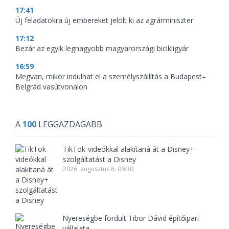
17:41
Új feladatokra új embereket jelölt ki az agrárminiszter
17:12
Bezár az egyik legnagyobb magyarországi bicikligyár
16:59
Megvan, mikor indulhat el a személyszállítás a Budapest–
Belgrád vasútvonalon
A
100
LEGGAZDAGABB
TikTok-videókkal alakítaná át a Disney+
szolgáltatást a Disney
2026. augusztus 6. 09:30
Nyereségbe fordult Tibor Dávid építőipari
vállalata