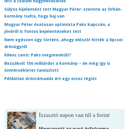
lett a családi nagybevásárlás
Súlyos kijelentést tett Magyar Péter: szerinte az Orbán-
kormány tudta, hogy baj van
Magyar Péter óvatosan optimista Paks kapcsán, a
jövőről is fontos bejelentéseket tett
Nem egészen úgy történt, ahogy először hitték a lipcsei
drónügyről
Kilenc centi: Paks megmenkült?
Bezsákolt 156 milliárdot a kormány – de még így is
önmérsékletet tanúsított
Példátlan dróntámadás ért egy orosz régiót
Izzasztó napon van túl a forint
Megugrott az euró árfolyama.