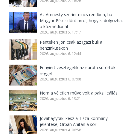
2026. augusztus 2. 16:26
Az Amnesty szerint nincs rendben, ha
Magyar Péter dönt arról, hogy ki dolgozhat
a közmédiánál
2026. augusztus 5. 17:17
Pénteken jön csak az igazi buli a
benzinkutakon
2026. augusztus 6. 12:44
Ennyiért vesztegetik az eurót csütörtök
reggel
2026. augusztus 6. 07:08
Nem a véletlen műve volt a paksi leállás
2026. augusztus 6. 13:21
Jóváhagyták: kész a Tisza-kormány
jelentése, Orbán Anitán a sor
2026. augusztus 4. 06:58