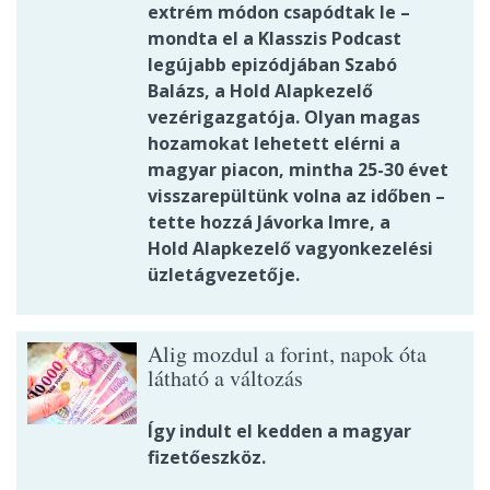
extrém módon csapódtak le –
mondta el a Klasszis Podcast
legújabb epizódjában Szabó
Balázs, a Hold Alapkezelő
vezérigazgatója. Olyan magas
hozamokat lehetett elérni a
magyar piacon, mintha 25-30 évet
visszarepültünk volna az időben –
tette hozzá Jávorka Imre, a
Hold Alapkezelő vagyonkezelési
üzletágvezetője.
Alig mozdul a forint, napok óta
látható a változás
Így indult el kedden a magyar
fizetőeszköz.