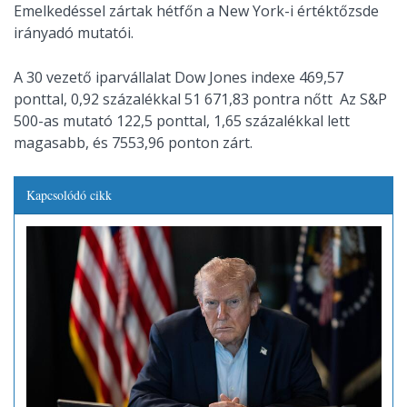
Emelkedéssel zártak hétfőn a New York-i értéktőzsde
irányadó mutatói.
A 30 vezető iparvállalat Dow Jones indexe 469,57
ponttal, 0,92 százalékkal 51 671,83 pontra nőtt Az S&P
500-as mutató 122,5 ponttal, 1,65 százalékkal lett
magasabb, és 7553,96 ponton zárt.
Kapcsolódó cikk