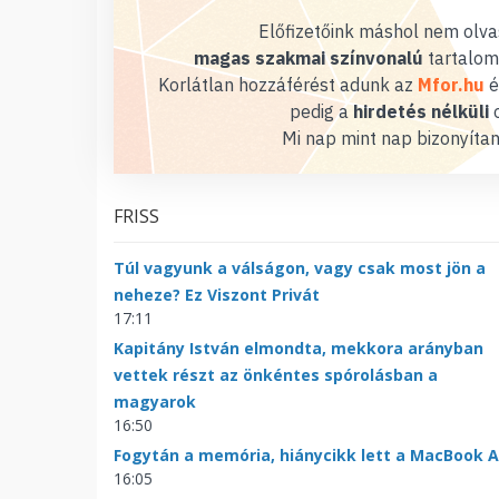
Előfizetőink máshol nem olvas
magas szakmai színvonalú
tartalom
Korlátlan hozzáférést adunk az
Mfor.hu
é
pedig a
hirdetés nélküli
o
Mi nap mint nap bizonyítan
FRISS
Túl vagyunk a válságon, vagy csak most jön a
neheze? Ez Viszont Privát
17:11
Kapitány István elmondta, mekkora arányban
vettek részt az önkéntes spórolásban a
magyarok
16:50
Fogytán a memória, hiánycikk lett a MacBook A
16:05