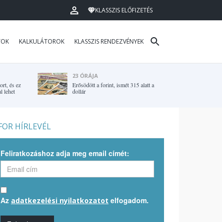
KLASSZIS ELŐFIZETÉS
TOK
KALKULÁTOROK
KLASSZIS RENDEZVÉNYEK
23 ÓRÁJA
rt, és ez
Erősödött a forint, ismét 315 alatt a
l lehet
dollár
OR HÍRLEVÉL
Feliratkozáshoz adja meg email címét:
Az
elfogadom.
adatkezelési nyilatkozatot