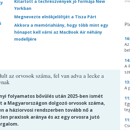
202
Kitartott a techrészvények jó formája New
gy
Yorkban
Megnevezte elnökjelöltjét a Tisza Párt
i
PI
Akkora a memóriahiány, hogy több mint egy
hónapot kell várni az MacBook Air néhány
16
modelljére
Az
be
14
A 
sz
ult az orvosok száma, fel van adva a lecke a
ynak
13
A 
nyi folyamatos bővülés után 2025-ben ismét
11
t a Magyarországon dolgozó orvosok száma,
Eg
n a háziorvosi rendszerben tovább nő a
te
len praxisok aránya és az egy orvosra jutó
11
rgalom.
Cs