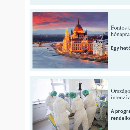
Fontos t
hónapra
Egy ható
Országo
intenzív
A progr
rendelk