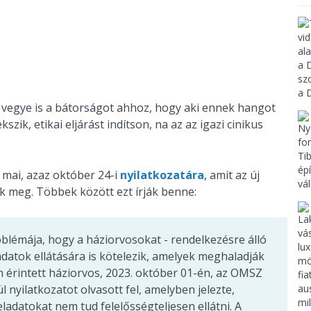
vegye is a bátorságot ahhoz, hogy aki ennek hangot
zik, etikai eljárást indítson, na az az igazi cinikus
mai, azaz október 24-i
nyilatkozatára
, amit az új
k meg. Többek között ezt írják benne:
blémája, hogy a háziorvosokat - rendelkezésre álló
datok ellátására is kötelezik, amelyek meghaladják
 érintett háziorvos, 2023. október 01-én, az OMSZ
ül nyilatkozatot olvasott fel, amelyben jelezte,
datokat nem tud felelősségteljesen ellátni. A