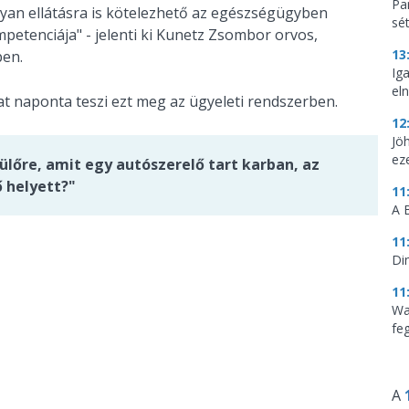
Par
yan ellátásra is kötelezhető az egészségügyben
sé
petenciája" - jelenti ki Kunetz Zsombor orvos,
13
ben.
Ig
eln
t naponta teszi ezt meg az ügyeleti rendszerben.
12
Jö
ez
pülőre, amit egy autószerelő tart karban, az
 helyett?"
11
A 
11
Di
11
Wa
feg
A