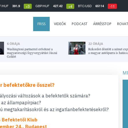
F/HUF
GBP/HUF
BTC/USD
391.9
427.42
65114
+3
+4
-11
FRISS
VIDEÓK
PODCAST
ÁRRÉSSTOP
ROVA
6 ÓRÁJA
22 ÓRÁJA
Washingtoni partnerrel erősítené a
Rekordot döntött a német expo
magyarországi fegyvergyártást Jászai
a magyar autóiparra is hatássa
Gellért
MF
r befektetőkre ősszel?
bályozási változások a befektetők számára?
t az állampapírpiac?
 megtakarításokról és az ingatlanbefektetésekről?
s Befektetői Klub
ember 24., Budapest