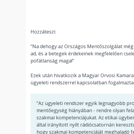
Hozzáteszi:
"Na dehogy az Országos Mentőszolgálat még 
ad, és a betegek érdekeinek megfelelően cseleks
pofátlanság maga!"
Ezek után hivatkozik a Magyar Orvosi Kamara 
ügyeleti rendszerrel kapcsolatban fogalmazta
“Az ügyeleti rendszer egyik legnagyobb pro
mentőegység hiányában - rendre olyan fela
szakmai kompetenciájukat. Az etikai ügyben
által irányított nyílt rádiócsatornán kereszt
hogy szakmai kompetenciáját meghaladó fela