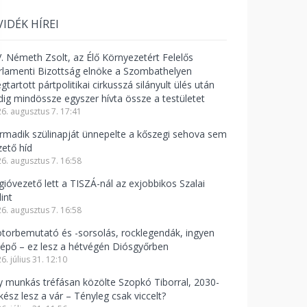
VIDÉK HÍREI
V. Németh Zsolt, az Élő Környezetért Felelős
rlamenti Bizottság elnöke a Szombathelyen
tartott pártpolitikai cirkusszá silányult ülés után
dig mindössze egyszer hívta össze a testületet
6. augusztus 7. 17:41
rmadik szülinapját ünnepelte a kőszegi sehova sem
zető híd
6. augusztus 7. 16:58
gióvezető lett a TISZÁ-nál az exjobbikos Szalai
int
6. augusztus 7. 16:58
torbemutató és -sorsolás, rocklegendák, ingyen
lépő – ez lesz a hétvégén Diósgyőrben
6. július 31. 12:10
y munkás tréfásan közölte Szopkó Tiborral, 2030-
kész lesz a vár – Tényleg csak viccelt?