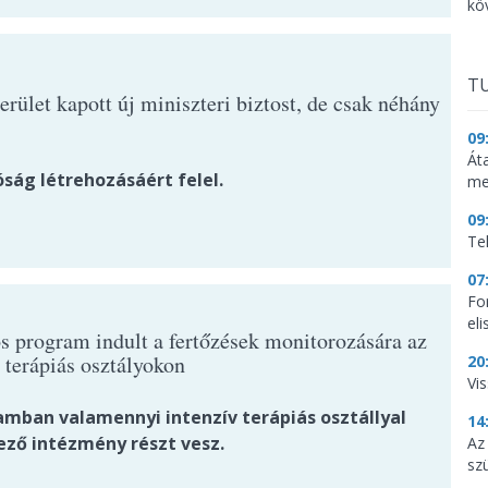
kö
TU
erület kapott új miniszteri biztost, de csak néhány
09
Át
ság létrehozásáért felel.
me
09
Te
07
Fo
el
s program indult a fertőzések monitorozására az
 terápiás osztályokon
20
Vi
amban valamennyi intenzív terápiás osztállyal
14
ező intézmény részt vesz.
Az
sz