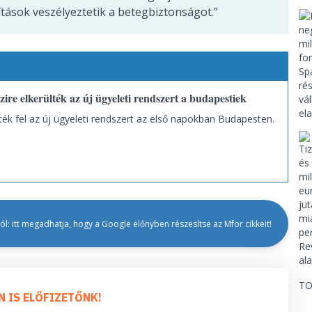
tások veszélyeztetik a betegbiztonságot.”
ire elkerülték az új ügyeleti rendszert a budapestiek
ték fel az új ügyeleti rendszert az első napokban Budapesten.
l: itt megadhatja, hogy a Google előnyben részesítse az Mfor cikkeit!
TO
N IS ELŐFIZETŐNK!