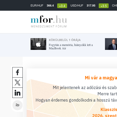
EUR/HUF
USD/HUF
CH
366.4
317.95
+3.4
+3.5
KÖRÜLBELÜL 1 ÓRÁJA
Fogytán a memória, hiánycikk lett a
MacBook Air
Mi vár a magya
Mit jelentenek az adózási és sza
Merre tar
Hogyan érdemes gondolkodni a hosszú távú
2p
Klasszi
2026. szept