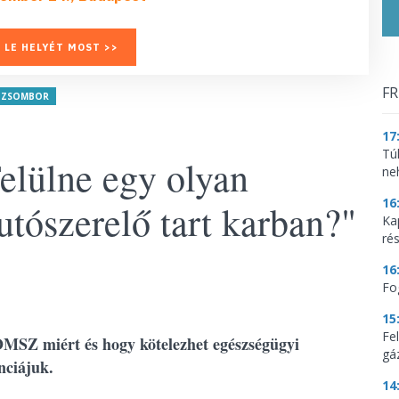
 LE HELYÉT MOST >>
FR
 ZSOMBOR
17
Tú
elülne egy olyan
ne
16
utószerelő tart karban?"
Ka
ré
16
Fo
15
Fe
OMSZ miért és hogy kötelezhet egészségügyi
gá
enciájuk.
14