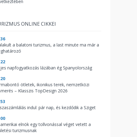
vetkeztében
RIZMUS ONLINE CIKKEI
:36
alakult a balatoni turizmus, a last minute ma már a
ghatározó
:22
ljes napfogyatkozás lázában ég Spanyolország
:20
rmabontó ötletek, ikonikus terek, nemzetközi
ismerés – Klasszis TopDesign 2026
:53
sszaszámlálás indul: pár nap, és kezdődik a Sziget
:00
 amerikai elnök egy tollvonással véget vetett a
ületési turizmusnak