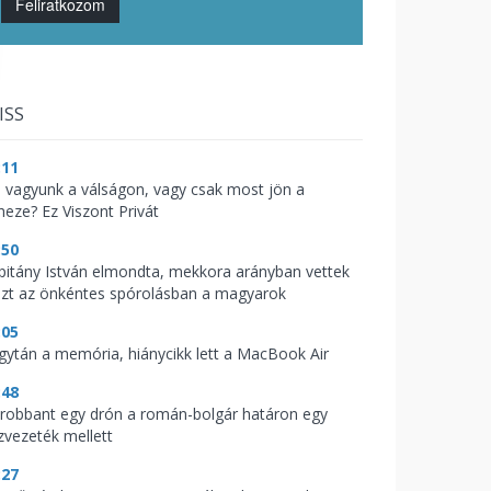
Feliratkozom
ISS
:11
l vagyunk a válságon, vagy csak most jön a
heze? Ez Viszont Privát
:50
pitány István elmondta, mekkora arányban vettek
szt az önkéntes spórolásban a magyarok
:05
gytán a memória, hiánycikk lett a MacBook Air
:48
lrobbant egy drón a román-bolgár határon egy
zvezeték mellett
:27