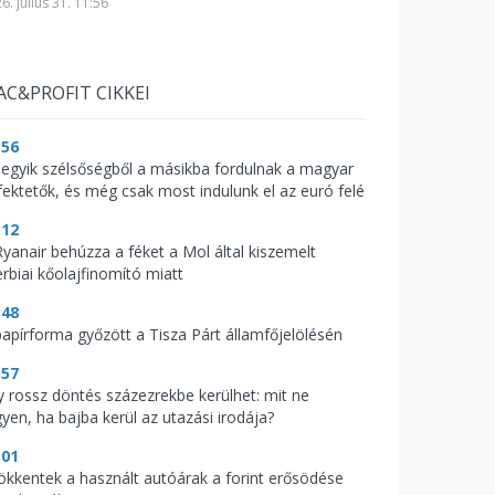
6. július 31. 11:56
AC&PROFIT CIKKEI
:56
 egyik szélsőségből a másikba fordulnak a magyar
fektetők, és még csak most indulunk el az euró felé
:12
Ryanair behúzza a féket a Mol által kiszemelt
erbiai kőolajfinomító miatt
:48
papírforma győzött a Tisza Párt államfőjelölésén
:57
y rossz döntés százezrekbe kerülhet: mit ne
gyen, ha bajba kerül az utazási irodája?
:01
ökkentek a használt autóárak a forint erősödése