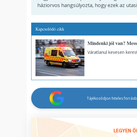
háziorvos hangsúlyozta, hogy ezek az utasí
Kapcsolódó cikk
Mindenki jól van? Messz
Váratlanul kevesen keres
Tájékozódjon hiteles forrásbó
LEGYEN Ö