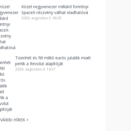
Közel negyvenezer milliárd forintnyi
SpaceX-részvény válhat eladhatóvá
2026. augusztus 5. 06:35
Tizenhét és fél millió eurós jutalék miatt
perlik a Revolut alapítóját
2026. augusztus 4. 14:27
VÁBBI HÍREK >