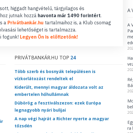
ott, higgadt hangvételű, tárgyilagos és
A 
hoz jutnak hozzá
havonta már 1490 forintért
.
s a
Privátbankár.hu
tartalmaihoz is, a Klub csomag
A 
lvasási lehetőséget is tartalmazza.
Pa
i fogunk!
Legyen Ön is előfizetőnk!
meg
ed
202
PRIVÁTBANKÁR.HU TOP
24
Ha
ve
202
Több szerb és bosnyák településen is
vízkorlátozást rendeltek el
Ré
Bál
Kiderült, mennyi magyar áldozata volt az
202
embertelen hőhullámnak
Mo
Dübörög a fesztiválszezon: ezek Európa
be
legnagyobb nyári bulijai
202
A nap végi hajrát a Richter nyerte a magyar
ir
Eg
tőzsdén
ra 