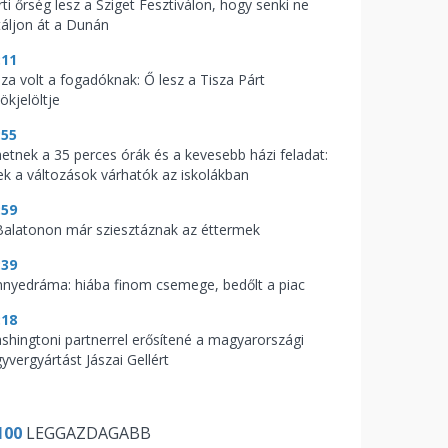
ti őrség lesz a Sziget Fesztiválon, hogy senki ne
táljon át a Dunán
:11
aza volt a fogadóknak: Ő lesz a Tisza Párt
ökjelöltje
:55
hetnek a 35 perces órák és a kevesebb házi feladat:
ek a változások várhatók az iskolákban
:59
Balatonon már sziesztáznak az éttermek
:39
nnyedráma: hiába finom csemege, bedőlt a piac
:18
shingtoni partnerrel erősítené a magyarországi
yvergyártást Jászai Gellért
100
LEGGAZDAGABB