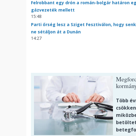
Felrobbant egy drón a román-bolgár határon e
gázvezeték mellett
15:48
Parti őrség lesz a Sziget Fesztiválon, hogy senk
ne sétáljon át a Dunán
14:27
Megford
kormán
Több év
csökken
miközbe
betöltet
betegfo