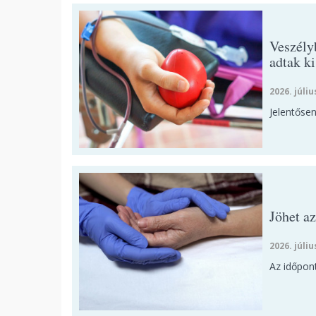
Veszélyb
adtak ki
2026. júliu
Jelentőse
Jöhet a
2026. júliu
Az időpon