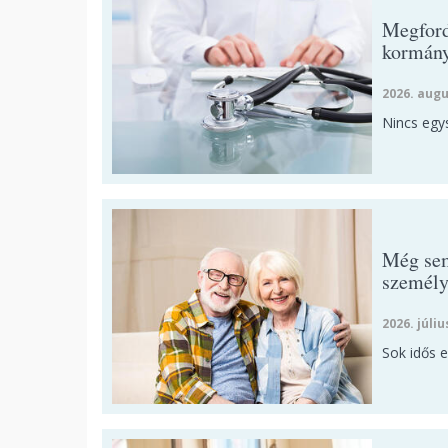
Megford
kormán
2026. augu
Nincs egy
Még sem 
személy
2026. júliu
Sok idős 