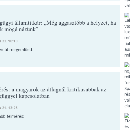
gügyi államtitkár: „Még aggasztóbb a helyzet, ha
k mögé nézünk”
s 22. 10:10
émát megemlített.
érés: a magyarok az átlagnál kritikusabbak az
güggyel kapcsolatban
s 21. 13:25
jabb felmérés: