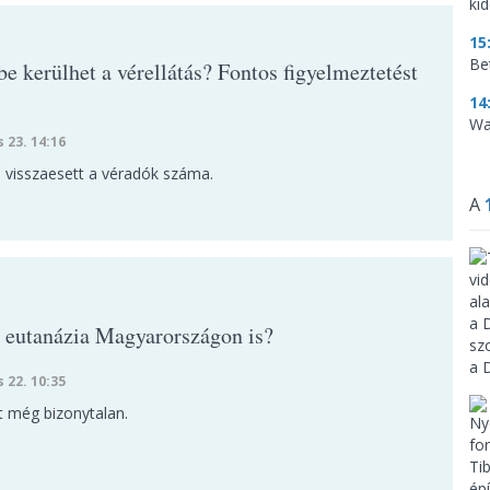
ki
15
Be
e kerülhet a vérellátás? Fontos figyelmeztetést
14
Wa
s 23. 14:16
n visszaesett a véradók száma.
A
z eutanázia Magyarországon is?
s 22. 10:35
t még bizonytalan.