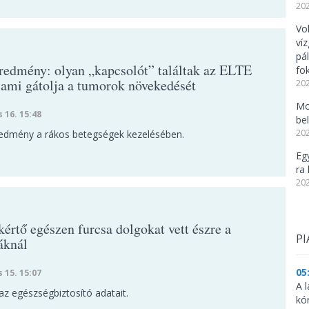
202
Vo
ví
pá
eredmény: olyan „kapcsolót” találtak az ELTE
fo
, ami gátolja a tumorok növekedését
202
Mo
s 16. 15:48
be
202
edmény a rákos betegségek kezelésében.
Eg
ra 
202
értő egészen furcsa dolgokat vett észre a
PI
áknál
05
s 15. 15:07
A l
az egészségbiztosító adatait.
kó