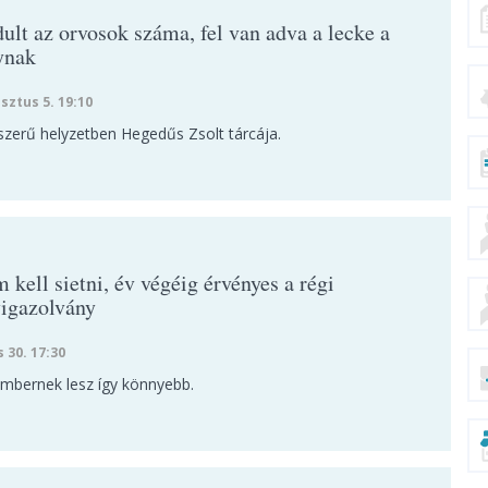
ult az orvosok száma, fel van adva a lecke a
ynak
sztus 5. 19:10
szerű helyzetben Hegedűs Zsolt tárcája.
kell sietni, év végéig érvényes a régi
igazolvány
s 30. 17:30
embernek lesz így könnyebb.