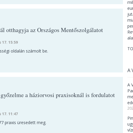
Pál otthagyja az Országos Mentőszolgálatot
s 17. 15:59
TO
sségi oldalán számolt be.
A 
A 
Pa
győzelme a háziorvosi praxisoknál is fordulatot
meg
ed
202
s 17. 11:47
Pi
77 praxis üresedett meg.
ug
ví