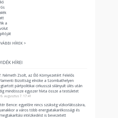
VÁBBI HÍREK >
VIDÉK HÍREI
V. Németh Zsolt, az Élő Környezetért Felelős
rlamenti Bizottság elnöke a Szombathelyen
tartott pártpolitikai cirkusszá silányult ülés után
dig mindössze egyszer hívta össze a testületet
6. augusztus 7. 17:41
ntér Bence: egyelőre nincs szükség vízkorlátozásra,
yanakkor a város több energiatakarékossági és
zmegtakarítási intézkedést is bevezetett