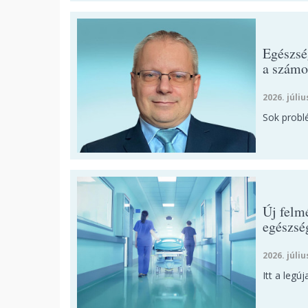
Egészsé
a számo
2026. júliu
Sok probl
Új felm
egészsé
2026. júliu
Itt a legú