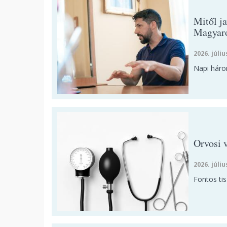
Mitől ja
Magyaro
2026. júliu
Napi háro
Orvosi 
2026. júliu
Fontos ti