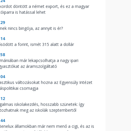
:24
kordot döntött a német export, és ez a magyar
óiparra is hatással lehet
:29
nek nincs bingója, az annyit is ér?
:14
södött a forint, ismét 315 alatt a dollár
:58
mániában már lekapcsolhatja a nagy ipari
gyasztókat az áramszolgáltató
:04
asztikus változásokat hozna az Egyensúly Intézet
káspolitikai csomagja
:12
galmas iskolakezdés, hosszabb szünetek: így
ltozhatnak meg az iskolák szeptembertől
:44
Benelux államokban már nem menő a cigi, és az is