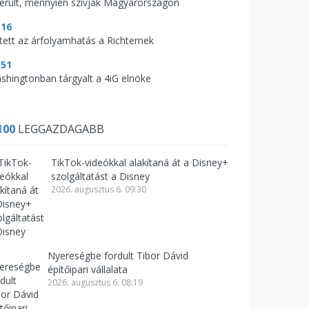
derült, mennyien szívják Magyarországon
:16
tett az árfolyamhatás a Richternek
:51
shingtonban tárgyalt a 4iG elnöke
100
LEGGAZDAGABB
TikTok-videókkal alakítaná át a Disney+
szolgáltatást a Disney
2026. augusztus 6. 09:30
Nyereségbe fordult Tibor Dávid
építőipari vállalata
2026. augusztus 6. 08:19