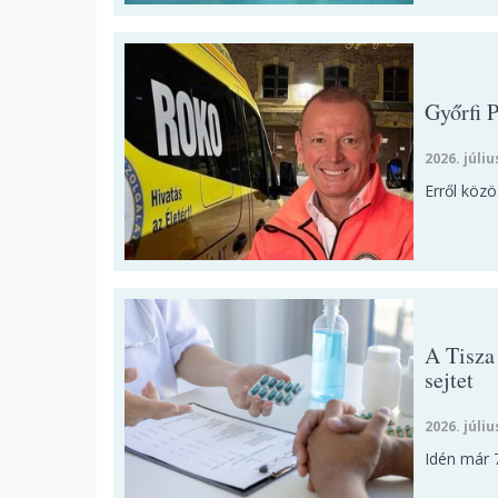
Győrfi 
2026. júliu
Erről közö
A Tisza 
sejtet
2026. júliu
Idén már 