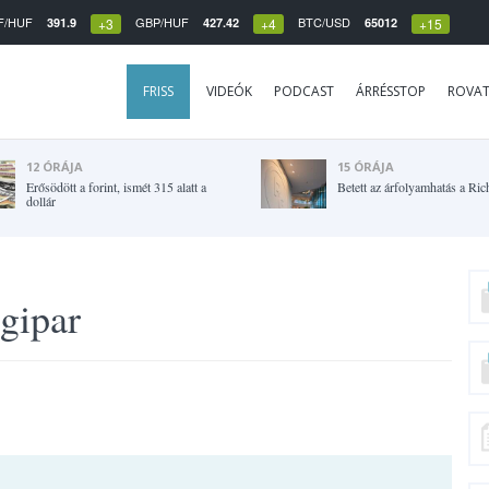
F/HUF
GBP/HUF
BTC/USD
391.9
427.42
65012
+3
+4
+15
FRISS
VIDEÓK
PODCAST
ÁRRÉSSTOP
ROVA
12 ÓRÁJA
15 ÓRÁJA
Erősödött a forint, ismét 315 alatt a
Betett az árfolyamhatás a Ric
dollár
gipar