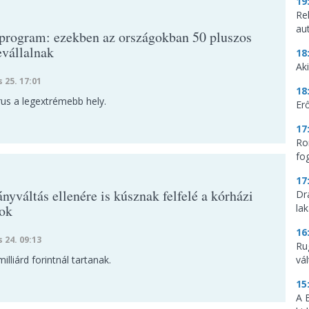
19
Re
aut
rogram: ezekben az országokban 50 pluszos
evállalnak
18
Aki
s 25. 17:01
18
rus a legextrémebb hely.
Erő
17
Ro
fo
17
yváltás ellenére is kúsznak felfelé a kórházi
Dr
ok
la
16
s 24. 09:13
Ru
illiárd forintnál tartanak.
vá
15
A 