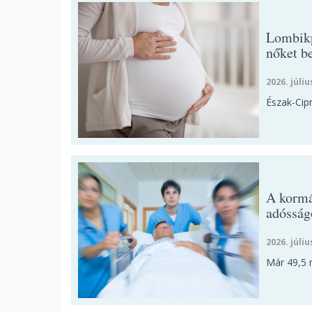
Lombikp
nőket b
2026. júliu
Észak-Cip
A kormán
adósság
2026. júliu
Már 49,5 m