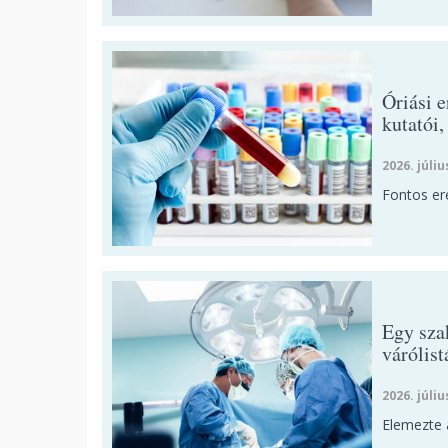
Óriási 
kutatói
2026. júliu
Fontos er
Egy szak
várólist
2026. júliu
Elemezte 