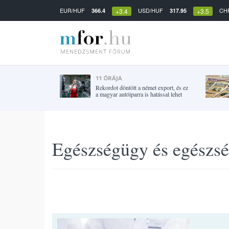
EUR/HUF
USD/HUF
CH
366.4
317.95
+3.4
+3.5
11 ÓRÁJA
Rekordot döntött a német export, és ez
a magyar autóiparra is hatással lehet
Egészségügy és egészsé