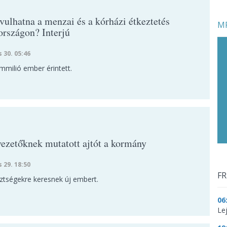
vulhatna a menzai és a kórházi étkeztetés
MF
rszágon? Interjú
s 30. 05:46
mmilió ember érintett.
vezetőknek mutatott ajtót a kormány
s 29. 18:50
FR
sztségekre keresnek új embert.
06
Le