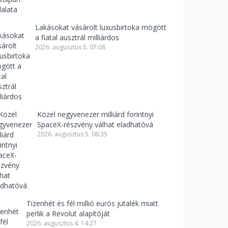
Lakásokat vásárolt luxusbirtoka mögött
a fiatal ausztrál milliárdos
2026. augusztus 5. 07:08
Közel negyvenezer milliárd forintnyi
SpaceX-részvény válhat eladhatóvá
2026. augusztus 5. 06:35
Tizenhét és fél millió eurós jutalék miatt
perlik a Revolut alapítóját
2026. augusztus 4. 14:27