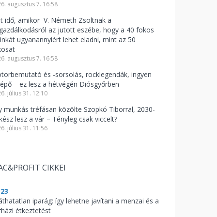
6. augusztus 7. 16:58
lt idő, amikor V. Németh Zsoltnak a
zgazdálkodásról az jutott eszébe, hogy a 40 fokos
linkát ugyanannyiért lehet eladni, mint az 50
kosat
6. augusztus 7. 16:58
torbemutató és -sorsolás, rocklegendák, ingyen
lépő – ez lesz a hétvégén Diósgyőrben
6. július 31. 12:10
y munkás tréfásan közölte Szopkó Tiborral, 2030-
kész lesz a vár – Tényleg csak viccelt?
6. július 31. 11:56
AC&PROFIT CIKKEI
:23
áthatatlan iparág: így lehetne javítani a menzai és a
rházi étkeztetést