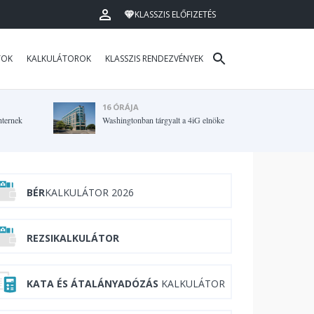
KLASSZIS ELŐFIZETÉS
TOK
KALKULÁTOROK
KLASSZIS RENDEZVÉNYEK
16 ÓRÁJA
hternek
Washingtonban tárgyalt a 4iG elnöke
BÉR
KALKULÁTOR 2026
REZSIKALKULÁTOR
KATA ÉS ÁTALÁNYADÓZÁS
KALKULÁTOR