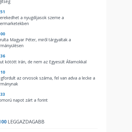
gítség
:51
kerekedhet a nyugdíjasok szeme a
permarketekben
:00
árulta Magyar Péter, miről tárgyaltak a
rmányülésen
:36
kut kötött Irán, de nem az Egyesült Államokkal
:10
gfordult az orvosok száma, fel van adva a lecke a
rmánynak
:33
omorú napot zárt a forint
100
LEGGAZDAGABB