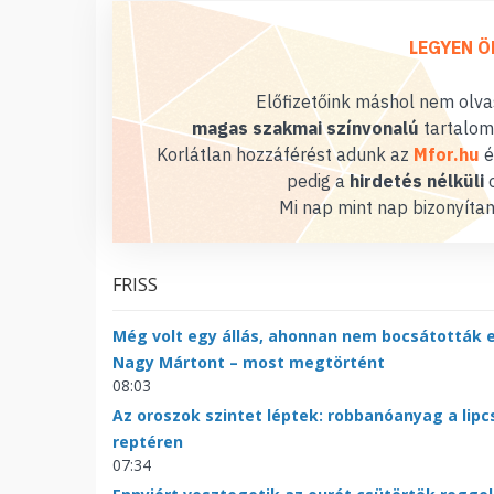
LEGYEN Ö
Előfizetőink máshol nem olvas
magas szakmai színvonalú
tartalom
Korlátlan hozzáférést adunk az
Mfor.hu
é
pedig a
hirdetés nélküli
o
Mi nap mint nap bizonyítan
FRISS
Még volt egy állás, ahonnan nem bocsátották e
Nagy Mártont – most megtörtént
08:03
Az oroszok szintet léptek: robbanóanyag a lipc
reptéren
07:34