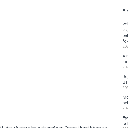
A 
Vo
ví
pá
fo
202
A 
lo
202
Ré
Bál
202
Mo
be
202
Eg
ra 
31. óta töltötte be a tisztséget. Oroszi korábban az