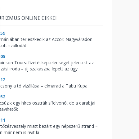
RIZMUS ONLINE CIKKEI
:59
mániában terjeszkedik az Accor: Nagyváradon
tott szállodát
:05
binson Tours: fizetésképtelenséget jelentett az
azási iroda – új szakaszba lépett az ügy
:12
acsony a tó vizállása – elmarad a Tabu Kupa
:52
csúzik egy híres osztrák sífelvonó, de a darabjai
zavihetők
:11
rtőzésveszély miatt bezárt egy népszerű strand –
n már nem is nyit ki