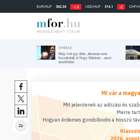
EUR/HUF
USD/HUF
CHF/H
362.34
314.1
-1.5
-2
9 PERCE
Még volt egy állás, ahonnan nem
bocsátották el Nagy Mártont – most
megtörtént
Mi vár a magya
Mit jelentenek az adózási és sza
Merre tar
Hogyan érdemes gondolkodni a hosszú távú
2p
Klasszi
2026. szept