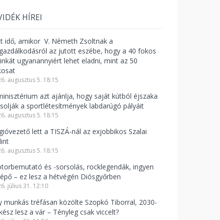
VIDÉK HÍREI
lt idő, amikor V. Németh Zsoltnak a
zgazdálkodásról az jutott eszébe, hogy a 40 fokos
linkát ugyanannyiért lehet eladni, mint az 50
kosat
6. augusztus 5. 18:15
minisztérium azt ajánlja, hogy saját kútból éjszaka
csolják a sportlétesítmények labdarúgó pályáit
6. augusztus 5. 18:15
gióvezető lett a TISZÁ-nál az exjobbikos Szalai
int
6. augusztus 5. 18:15
torbemutató és -sorsolás, rocklegendák, ingyen
lépő – ez lesz a hétvégén Diósgyőrben
6. július 31. 12:10
y munkás tréfásan közölte Szopkó Tiborral, 2030-
kész lesz a vár – Tényleg csak viccelt?