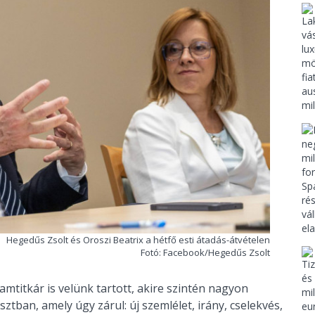
Hegedűs Zsolt és Oroszi Beatrix a hétfő esti átadás-átvételen
Fotó: Facebook/Hegedűs Zsolt
mtitkár is velünk tartott, akire szintén nagyon
tban, amely úgy zárul: új szemlélet, irány, cselekvés,