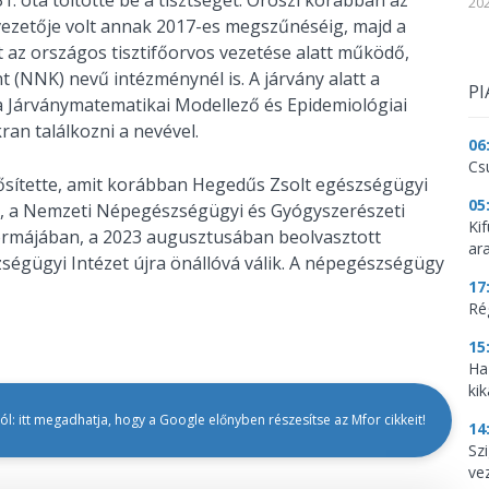
202
ezetője volt annak 2017-es megszűnéséig, majd a
 az országos tisztifőorvos vezetése alatt működő,
NNK) nevű intézménynél is. A járvány alatt a
PI
a Járványmatematikai Modellező és Epidemiológiai
an találkozni a nevével.
06
Cs
ősítette, amit korábban Hegedűs Zsolt egészségügyi
05
nek, a Nemzeti Népegészségügyi és Gyógyszerészeti
Ki
rmájában, a 2023 augusztusában beolvasztott
ar
égügyi Intézet újra önállóvá válik. A népegészségügy
17
Ré
15
Ha
kik
l: itt megadhatja, hogy a Google előnyben részesítse az Mfor cikkeit!
14
Szi
ve