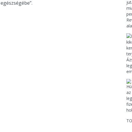
 egészségébe”.
TO