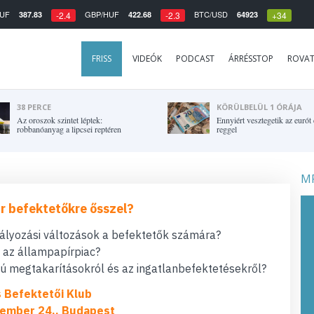
UF
GBP/HUF
BTC/USD
387.83
422.68
64923
-2.4
-2.3
+34
FRISS
VIDEÓK
PODCAST
ÁRRÉSSTOP
ROVA
38 PERCE
KÖRÜLBELÜL 1 ÓRÁJA
Az oroszok szintet léptek:
Ennyiért vesztegetik az eurót
robbanóanyag a lipcsei reptéren
reggel
MF
r befektetőkre ősszel?
bályozási változások a befektetők számára?
t az állampapírpiac?
 megtakarításokról és az ingatlanbefektetésekről?
s Befektetői Klub
ember 24., Budapest