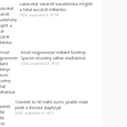
Lakásokat vásárolt luxusbirtoka mögött
a fiatal ausztrál milliárdos
2026. augusztus 5. 07:08
Közel negyvenezer milliárd forintnyi
SpaceX-részvény válhat eladhatóvá
2026. augusztus 5. 06:35
Tizenhét és fél millió eurós jutalék miatt
perlik a Revolut alapítóját
2026. augusztus 4. 14:27