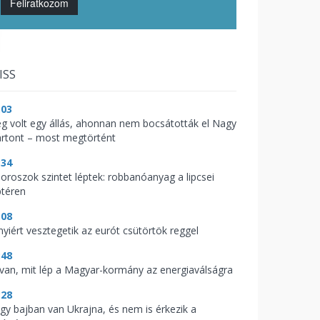
Feliratkozom
ISS
:03
g volt egy állás, ahonnan nem bocsátották el Nagy
rtont – most megtörtént
:34
 oroszok szintet léptek: robbanóanyag a lipcsei
ptéren
:08
nyiért vesztegetik az eurót csütörtök reggel
:48
t van, mit lép a Magyar-kormány az energiaválságra
:28
gy bajban van Ukrajna, és nem is érkezik a