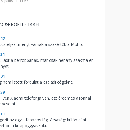
6. július 31. 11:56
AC&PROFIT CIKKEI
:47
úcsteljesítményt várnak a szakértők a Mol-tól
:31
fulladt a bérrobbanás, már csak néhány szakma ér
anyat
:01
g nem látott fordulat a családi cégeknél
:59
 ilyen Xiaomi telefonja van, ezt érdemes azonnal
apcsolni!
:11
gorít az egyik fapados légitársaság: külön díjat
zet be a kézipoggyászokra