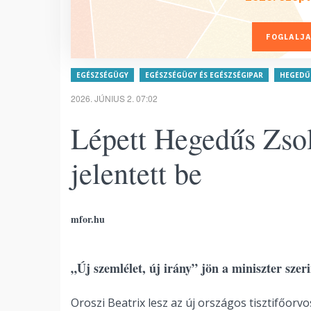
FOGLALJA
EGÉSZSÉGÜGY
EGÉSZSÉGÜGY ÉS EGÉSZSÉGIPAR
HEGEDŰ
2026. JÚNIUS 2. 07:02
Lépett Hegedűs Zsol
jelentett be
mfor.hu
„Új szemlélet, új irány” jön a miniszter szeri
Oroszi Beatrix lesz az új országos tisztifőorvo