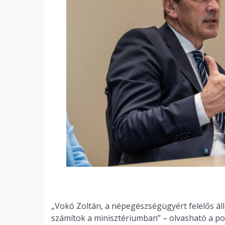
„Vokó Zoltán, a népegészségügyért felelős álla
számítok a minisztériumban” – olvasható a posz