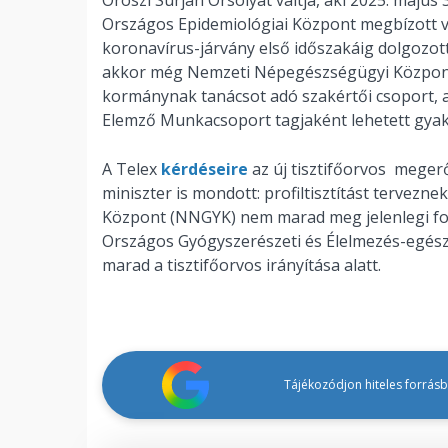
Országos Epidemiológiai Központ megbízott v
koronavírus-járvány első időszakáig dolgozott
akkor még Nemzeti Népegészségügyi Központ (
kormánynak tanácsot adó szakértői csoport, 
Elemző Munkacsoport tagjaként lehetett gyakr
A Telex
kérdéseire
az új tisztifőorvos meger
miniszter is mondott: profiltisztítást tervez
Központ (NNGYK) nem marad meg jelenlegi fo
Országos Gyógyszerészeti és Élelmezés-egészs
marad a tisztifőorvos irányítása alatt.
Tájékozódjon hiteles forrásbó