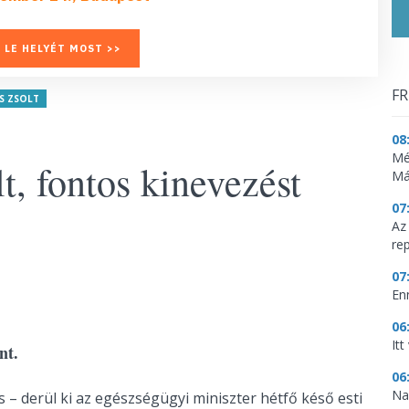
 LE HELYÉT MOST >>
FR
S ZSOLT
08
Mé
t, fontos kinevezést
Má
07
Az
re
07
En
06
It
nt.
06
Na
s – derül ki az egészségügyi miniszter hétfő késő esti