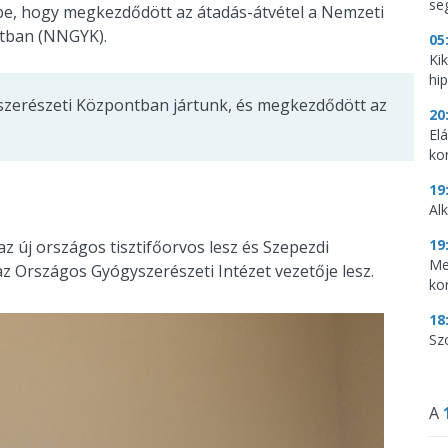
se
be, hogy megkezdődött az átadás-átvétel a Nemzeti
tban (NNGYK).
05
Ki
hi
zerészeti Központban jártunk, és megkezdődött az
20
El
ko
19
Al
19
az új országos tisztifőorvos lesz és Szepezdi
Me
z Országos Gyógyszerészeti Intézet vezetője lesz.
ko
18
Sz
A