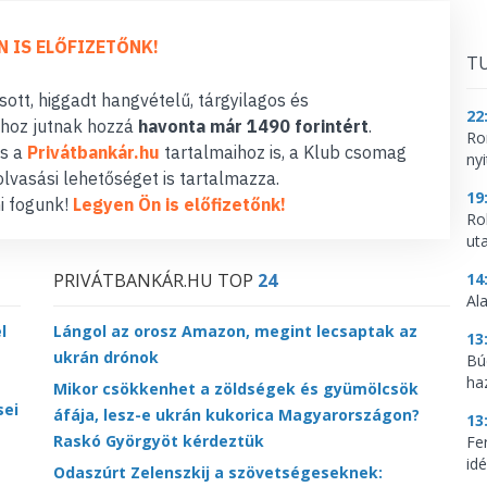
N IS ELŐFIZETŐNK!
TU
ott, higgadt hangvételű, tárgyilagos és
22
hoz jutnak hozzá
havonta már 1490 forintért
.
Ro
s a
Privátbankár.hu
tartalmaihoz is, a Klub csomag
nyi
lvasási lehetőséget is tartalmazza.
19
i fogunk!
Legyen Ön is előfizetőnk!
Ro
ut
PRIVÁTBANKÁR.HU TOP
24
14
Al
l
Lángol az orosz Amazon, megint lecsaptak az
13
ukrán drónok
Bú
ha
Mikor csökkenhet a zöldségek és gyümölcsök
sei
áfája, lesz-e ukrán kukorica Magyarországon?
13
Raskó Györgyöt kérdeztük
Fe
idé
Odaszúrt Zelenszkij a szövetségeseknek: