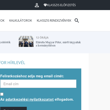
KLASSZIS ELŐFIZETÉS
TOK
KALKULÁTOROK
KLASSZIS RENDEZVÉNYEK
12 ÓRÁJA
 csütörtök
Elárulta Magyar Péter, miről tárgyaltak
a kormányülésen
OR HÍRLEVÉL
Feliratkozáshoz adja meg email címét:
Az
elfogadom.
adatkezelési nyilatkozatot