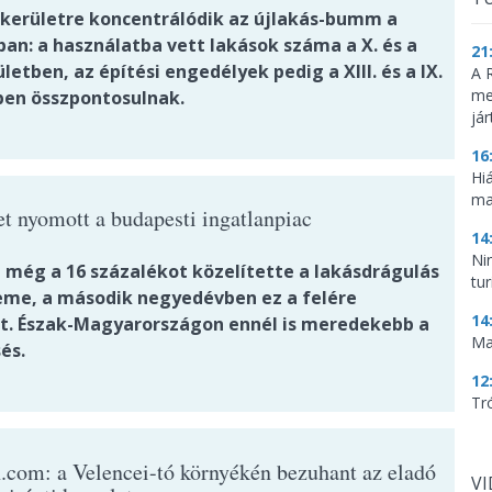
kerületre koncentrálódik az újlakás-bumm a
ban: a használatba vett lakások száma a X. és a
21
rületben, az építési engedélyek pedig a XIII. és a IX.
A 
me
ben összpontosulnak.
já
16
Hi
ma
et nyomott a budapesti ingatlanpiac
14
Ni
még a 16 százalékot közelítette a lakásdrágulás
tu
eme, a második negyedévben ez a felére
14
t. Észak-Magyarországon ennél is meredekebb a
Ma
és.
12
Tr
n.com: a Velencei-tó környékén bezuhant az eladó
V