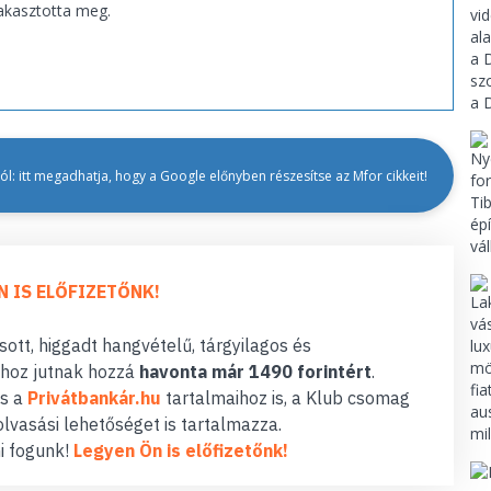
akasztotta meg.
l: itt megadhatja, hogy a Google előnyben részesítse az Mfor cikkeit!
N IS ELŐFIZETŐNK!
ott, higgadt hangvételű, tárgyilagos és
hoz jutnak hozzá
havonta már 1490 forintért
.
s a
Privátbankár.hu
tartalmaihoz is, a Klub csomag
lvasási lehetőséget is tartalmazza.
i fogunk!
Legyen Ön is előfizetőnk!