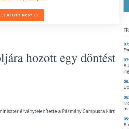
 LE HELYÉT MOST >>
FR
07
En
ljára hozott egy döntést
07
Br
in
06
Dö
06
Ma
ma
miniszter érvénytelenítette a Pázmány Campusra kiírt
05
Bo