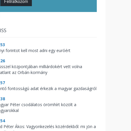
Feliratkozom
ISS
:53
nyi forintot kell most adni egy euróért
:26
üsszel központjában milliárdokért vett volna
gatlant az Orbán-kormány
:57
ntő fontosságú adat érkezik a magyar gazdaságról
:38
gyar Péter csodálatos örömhírt közölt a
gyarokkal
:54
d Péter Ákos: Vagyonkezelés közérdekből: mi jön a