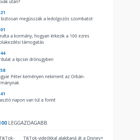
kvák után?
:21
 biztosan megússzák a ledolgozós szombatot
:01
árulta a kormány, hogyan érkezik a 100 ezres
kolakezdési támogatás
:44
rdulat a lipcsei drónügyben
:58
gyar Péter keményen nekiment az Orbán-
rmánynak
:41
zasztó napon van túl a forint
100
LEGGAZDAGABB
TikTok-videókkal alakítaná át a Disney+