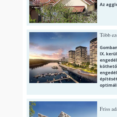
Az aggl
Több ez
Gombamó
IX. kerü
engedél
köthető
engedél
építését
optimál
Friss ad