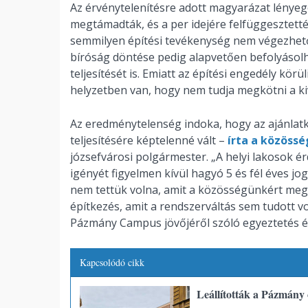
Az érvénytelenítésre adott magyarázat lényeg
megtámadták, és a per idejére felfüggesztetté
semmilyen építési tevékenység nem végezhető.
bíróság döntése pedig alapvetően befolyásolh
teljesítését is. Emiatt az építési engedély kör
helyzetben van, hogy nem tudja megkötni a kiv
Az eredménytelenség indoka, hogy az ajánlat
teljesítésére képtelenné vált –
írta a közössé
józsefvárosi polgármester. „A helyi lakosok é
igényét figyelmen kívül hagyó 5 és fél éves jo
nem tettük volna, amit a közösségünkért meg k
építkezés, amit a rendszerváltás sem tudott vo
Pázmány Campus jövőjéről szóló egyeztetés é
Kapcsolódó cikk
Leállították a Pázmány c