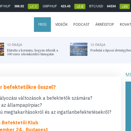
HF/HUF
GBP/HUF
BTC/USD
388.92
423.45
64334
+1.1
+0.8
+93
FRISS
VIDEÓK
PODCAST
ÁRRÉSSTOP
ROVA
12 ÓRÁJA
12 ÓRÁJA
Elárulta a kormány, hogyan érkezik a
Fordulat a lipcsei drónügybe
100 ezres iskolakezdési támogatás
MF
r befektetőkre ősszel?
bályozási változások a befektetők számára?
t az állampapírpiac?
 megtakarításokról és az ingatlanbefektetésekről?
s Befektetői Klub
ember 24., Budapest