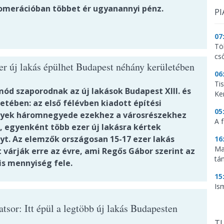
omerációban többet ér ugyanannyi pénz.
PI
07
Tö
cs
er új lakás épülhet Budapest néhány kerületében
06
Ti
d szaporodnak az új lakások Budapest XIII. és
Ke
letében: az első félévben kiadott építési
05
yek háromnegyede ezekhez a városrészekhez
A f
, egyenként több ezer új lakásra kértek
yt. Az elemzők országosan 15-17 ezer lakás
16
Ma
 várják erre az évre, ami Regős Gábor szerint az
tá
is mennyiség fele.
15
Is
atsor: Itt épül a legtöbb új lakás Budapesten
TU