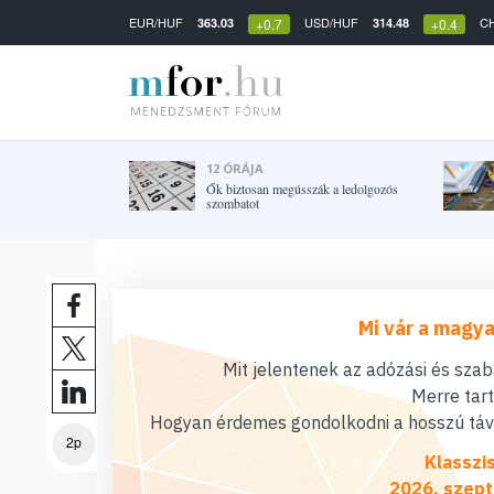
EUR/HUF
USD/HUF
C
363.03
314.48
+0.7
+0.4
12 ÓRÁJA
Ők biztosan megússzák a ledolgozós
szombatot
Mi vár a magya
Mit jelentenek az adózási és sza
Merre tar
Hogyan érdemes gondolkodni a hosszú távú
2p
Klasszi
2026. szept