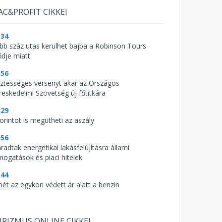
AC&PROFIT CIKKEI
:34
bb száz utas kerülhet bajba a Robinson Tours
ődje miatt
:56
sztességes versenyt akar az Országos
reskedelmi Szövetség új főtitkára
:29
orintot is megütheti az aszály
:56
radtak energetikai lakásfelújításra állami
mogatások és piaci hitelek
:44
mét az egykori védett ár alatt a benzin
RIZMUS ONLINE CIKKEI