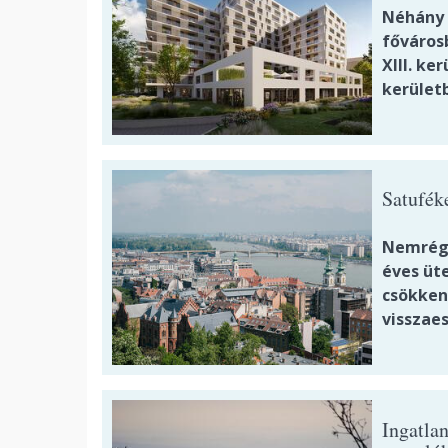
Néhány 
főváros
XIII. ke
kerület
Satufék
Nemrég 
éves üt
csökken
visszaes
Ingatla