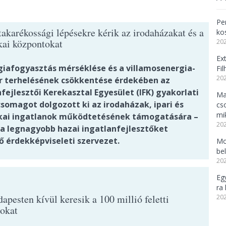
Per
akarékossági lépésekre kérik az irodaházakat és a
ko
ikai központokat
202
Ex
giafogyasztás mérséklése és a villamosenergia-
Fi
202
r terhelésének csökkentése érdekében az
fejlesztői Kerekasztal Egyesület (IFK) gyakorlati
Ma
csomagot dolgozott ki az irodaházak, ipari és
cs
mi
ikai ingatlanok működtetésének támogatására –
202
 a legnagyobb hazai ingatlanfejlesztőket
ő érdekképviseleti szervezet.
Mo
be
202
Eg
ra 
pesten kívül keresik a 100 millió feletti
202
nokat