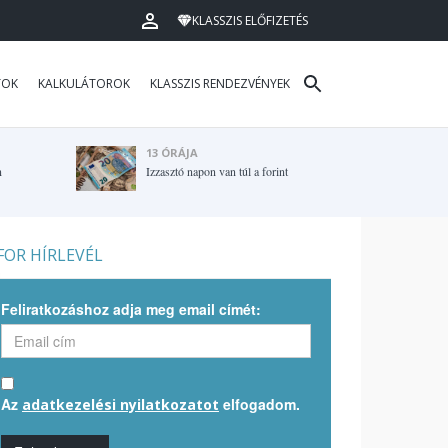
KLASSZIS ELŐFIZETÉS
TOK
KALKULÁTOROK
KLASSZIS RENDEZVÉNYEK
13 ÓRÁJA
n
Izzasztó napon van túl a forint
OR HÍRLEVÉL
Feliratkozáshoz adja meg email címét:
Az
elfogadom.
adatkezelési nyilatkozatot