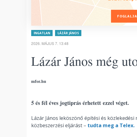
FOGLALJA
INGATLAN
LÁZÁR JÁNOS
2026. MÁJUS 7. 13:48
Lázár János még uto
mfor.hu
5 és fél éves jogtiprás érhetett ezzel véget.
Lázár János leköszönő építési és közlekedési 
közbeszerzési eljárást –
tudta meg a Telex.