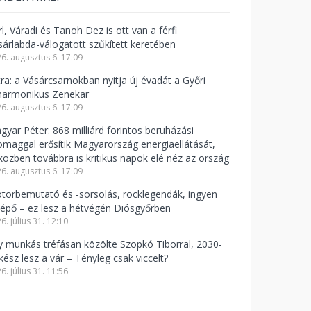
l, Váradi és Tanoh Dez is ott van a férfi
sárlabda-válogatott szűkített keretében
6. augusztus 6. 17:09
tra: a Vásárcsarnokban nyitja új évadát a Győri
lharmonikus Zenekar
6. augusztus 6. 17:09
gyar Péter: 868 milliárd forintos beruházási
omaggal erősítik Magyarország energiaellátását,
közben továbbra is kritikus napok elé néz az ország
6. augusztus 6. 17:09
torbemutató és -sorsolás, rocklegendák, ingyen
lépő – ez lesz a hétvégén Diósgyőrben
6. július 31. 12:10
y munkás tréfásan közölte Szopkó Tiborral, 2030-
kész lesz a vár – Tényleg csak viccelt?
6. július 31. 11:56