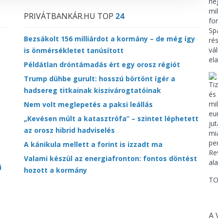
PRIVÁTBANKÁR.HU TOP
24
Bezsákolt 156 milliárdot a kormány – de még így
is önmérsékletet tanúsított
Példátlan dróntámadás ért egy orosz régiót
Trump dühbe gurult: hosszú börtönt ígér a
hadsereg titkainak kiszivárogtatóinak
Nem volt meglepetés a paksi leállás
„Kevésen múlt a katasztrófa” – szintet léphetett
az orosz hibrid hadviselés
A kánikula mellett a forint is izzadt ma
Valami készül az energiafronton: fontos döntést
i
hozott a kormány
TO
A 