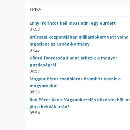
FRISS
Ennyi forintot kell most adni egy euróért
07:53
Brüsszel központjában milliárdokért vett volna
ingatlant az Orbán-kormány
07:26
Döntő fontosságú adat érkezik a magyar
gazdaságról
06:57
Magyar Péter csodálatos örömhírt közölt a
magyarokkal
06:38
Bod Péter Ákos: Vagyonkezelés közérdekből: m
jön a kekvák után?
05:54