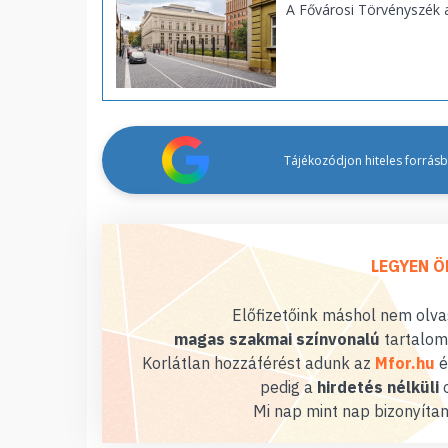
A Fővárosi Törvényszék 
Tájékozódjon hiteles forrásbó
LEGYEN Ö
Előfizetőink máshol nem olvas
magas szakmai színvonalú
tartalom
Korlátlan hozzáférést adunk az
Mfor.hu
é
pedig a
hirdetés nélküli
o
Mi nap mint nap bizonyítan