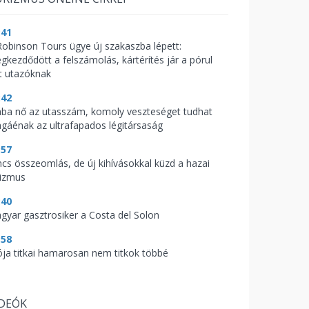
:41
Robinson Tours ügye új szakaszba lépett:
gkezdődött a felszámolás, kártérítés jár a pórul
rt utazóknak
:42
ába nő az utasszám, komoly veszteséget tudhat
gáénak az ultrafapados légitársaság
:57
ncs összeomlás, de új kihívásokkal küzd a hazai
rizmus
:40
gyar gasztrosiker a Costa del Solon
:58
ója titkai hamarosan nem titkok többé
IDEÓK