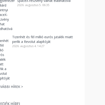
SpaceX-részvény válhat eladhatóvá
2026. augusztus 5. 06:35
Tizenhét és fél millió eurós jutalék miatt
perlik a Revolut alapítóját
2026. augusztus 4. 14:27
VÁBBI HÍREK >
VIDÉK HÍREI