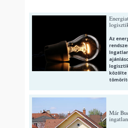
Energiat
logiszt
Az ener
rendsze
Ingatlan
ajánlás
logiszt
közölte
tömörít
Már Buda
ingatla