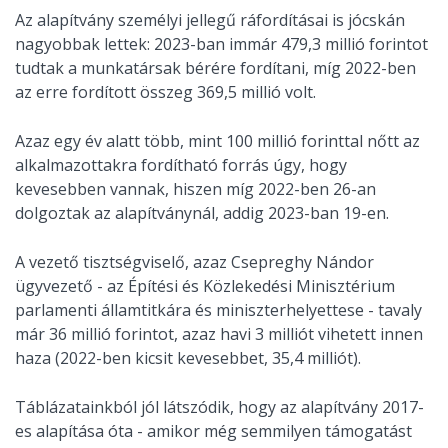
Az alapítvány személyi jellegű ráfordításai is jócskán
nagyobbak lettek: 2023-ban immár 479,3 millió forintot
tudtak a munkatársak bérére fordítani, míg 2022-ben
az erre fordított összeg 369,5 millió volt.
Azaz egy év alatt több, mint 100 millió forinttal nőtt az
alkalmazottakra fordítható forrás úgy, hogy
kevesebben vannak, hiszen míg 2022-ben 26-an
dolgoztak az alapítványnál, addig 2023-ban 19-en.
A vezető tisztségviselő, azaz Csepreghy Nándor
ügyvezető - az Építési és Közlekedési Minisztérium
parlamenti államtitkára és miniszterhelyettese - tavaly
már 36 millió forintot, azaz havi 3 milliót vihetett innen
haza (2022-ben kicsit kevesebbet, 35,4 milliót).
Táblázatainkból jól látszódik, hogy az alapítvány 2017-
es alapítása óta - amikor még semmilyen támogatást