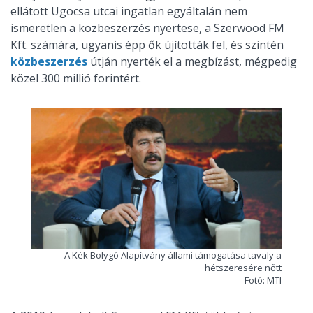
ellátott Ugocsa utcai ingatlan egyáltalán nem
ismeretlen a közbeszerzés nyertese, a Szerwood FM
Kft. számára, ugyanis épp ők újították fel, és szintén
közbeszerzés
útján nyerték el a megbízást, mégpedig
közel 300 millió forintért.
A Kék Bolygó Alapítvány állami támogatása tavaly a
hétszeresére nőtt
Fotó: MTI