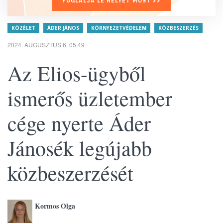
FOGLALJA LE HELYÉT MOST >>
KÖZÉLET
ÁDER JÁNOS
KÖRNYEZETVÉDELEM
KÖZBESZERZÉS
2024. AUGUSZTUS 6. 05:49
Az Elios-ügyből
ismerős üzletember
cége nyerte Áder
Jánosék legújabb
közbeszerzését
Kormos Olga