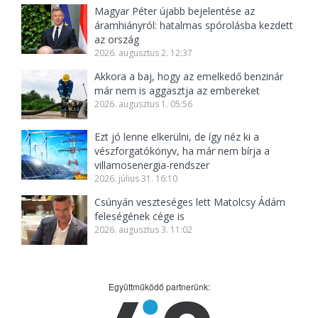
Magyar Péter újabb bejelentése az
áramhiányról: hatalmas spórolásba kezdett
az ország
2026. augusztus 2. 12:37
Akkora a baj, hogy az emelkedő benzinár
már nem is aggasztja az embereket
2026. augusztus 1. 05:56
Ezt jó lenne elkerülni, de így néz ki a
vészforgatókönyv, ha már nem bírja a
villamosenergia-rendszer
2026. július 31. 16:10
Csúnyán veszteséges lett Matolcsy Ádám
feleségének cége is
2026. augusztus 3. 11:02
Együttműködő partnerünk: