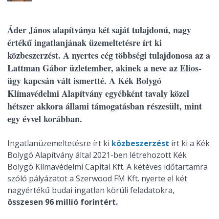
Áder János alapítványa két saját tulajdonú, nagy
értékű ingatlanjának üzemeltetésre írt ki
közbeszerzést. A nyertes cég többségi tulajdonosa az a
Lattman Gábor üzletember, akinek a neve az Elios-
ügy kapcsán vált ismertté. A Kék Bolygó
Klímavédelmi Alapítvány egyébként tavaly közel
hétszer akkora állami támogatásban részesült, mint
egy évvel korábban.
Ingatlanüzemeltetésre írt ki
közbeszerzést
írt ki a Kék
Bolygó Alapítvány által 2021-ben létrehozott Kék
Bolygó Klímavédelmi Capital Kft. A kétéves időtartamra
szóló pályázatot a Szerwood FM Kft. nyerte el két
nagyértékű budai ingatlan körüli feladatokra,
összesen 96 millió forintért.