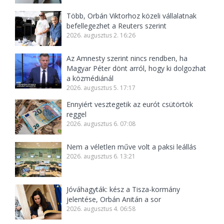
Több, Orbán Viktorhoz közeli vállalatnak
befellegezhet a Reuters szerint
2026. augusztus 2. 16:26
Az Amnesty szerint nincs rendben, ha
Magyar Péter dönt arról, hogy ki dolgozhat
a közmédiánál
2026. augusztus 5. 17:17
Ennyiért vesztegetik az eurót csütörtök
reggel
2026. augusztus 6. 07:08
Nem a véletlen műve volt a paksi leállás
2026. augusztus 6. 13:21
Jóváhagyták: kész a Tisza-kormány
jelentése, Orbán Anitán a sor
2026. augusztus 4. 06:58