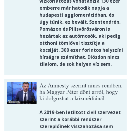
vízkorlátozás vonatkozik 130 ezer
emberre már hatodik napja a
budapesti agglomerációban, és
úgy tűnik, ez bevált. Szentendrén,
Pomázon és Pilisvörösváron is
bezártak az autómosók, aki pedig
otthoni tömlővel tisztítja a
kocsiját, 300 ezer forintos helyszíni
bírságra számíthat. Diósdon nincs
tilalom, de sok helyen víz sem.
Az Amnesty szerint nincs rendben,
ha Magyar Péter dönt arról, hogy
ki dolgozhat a közmédiánál
A 2019-ben letiltott civil szervezet
szerint a korábbi rendszer
szereplőinek visszahozása sem