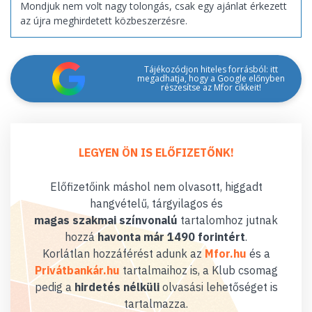
Mondjuk nem volt nagy tolongás, csak egy ajánlat érkezett
az újra meghirdetett közbeszerzésre.
Tájékozódjon hiteles forrásból: itt
megadhatja, hogy a Google előnyben
részesítse az Mfor cikkeit!
LEGYEN ÖN IS ELŐFIZETŐNK!
Előfizetőink máshol nem olvasott, higgadt
hangvételű, tárgyilagos és
magas szakmai színvonalú
tartalomhoz jutnak
hozzá
havonta már 1490 forintért
.
Korlátlan hozzáférést adunk az
Mfor.hu
és a
Privátbankár.hu
tartalmaihoz is, a Klub csomag
pedig a
hirdetés nélküli
olvasási lehetőséget is
tartalmazza.