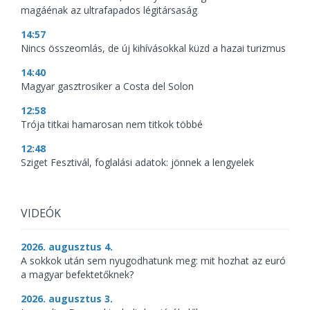
magáénak az ultrafapados légitársaság
14:57
Nincs összeomlás, de új kihívásokkal küzd a hazai turizmus
14:40
Magyar gasztrosiker a Costa del Solon
12:58
Trója titkai hamarosan nem titkok többé
12:48
Sziget Fesztivál, foglalási adatok: jönnek a lengyelek
VIDEÓK
2026. augusztus 4.
A sokkok után sem nyugodhatunk meg: mit hozhat az euró
a magyar befektetőknek?
2026. augusztus 3.