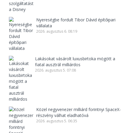
Nyereségbe fordult Tibor Dávid építőipari
vállalata
2026. augusztus 6. 08:19
Lakásokat vásárolt luxusbirtoka mögött a
fiatal ausztrál milliárdos
2026. augusztus 5. 07:08
Közel negyvenezer milliárd forintnyi SpaceX-
részvény válhat eladhatóvá
2026. augusztus 5. 06:35