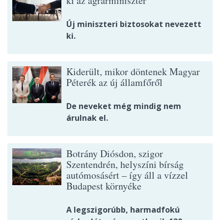
ki az agrárminiszter
Új miniszteri biztosokat nevezett
ki.
Kiderült, mikor döntenek Magyar
Péterék az új államfőről
De neveket még mindig nem
árulnak el.
Botrány Diósdon, szigor
Szentendrén, helyszíni bírság
autómosásért – így áll a vízzel
Budapest környéke
A legszigorúbb, harmadfokú