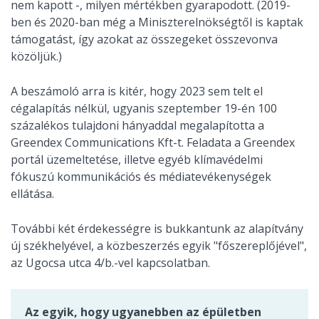
nem kapott -, milyen mértékben gyarapodott. (2019-
ben és 2020-ban még a Miniszterelnökségtől is kaptak
támogatást, így azokat az összegeket összevonva
közöljük.)
A beszámoló arra is kitér, hogy 2023 sem telt el
cégalapítás nélkül, ugyanis szeptember 19-én 100
százalékos tulajdoni hányaddal megalapította a
Greendex Communications Kft-t. Feladata a Greendex
portál üzemeltetése, illetve egyéb klímavédelmi
fókuszú kommunikációs és médiatevékenységek
ellátása.
További két érdekességre is bukkantunk az alapítvány
új székhelyével, a közbeszerzés egyik "főszereplőjével",
az Ugocsa utca 4/b.-vel kapcsolatban.
Az egyik, hogy ugyanebben az épületben