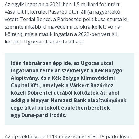
Az egyik ingatlan a 2021-ben 1,5 milliárd forintért
vásárolt II. kerület Pasaréti úton áll (a nagyértékű
vétett Tordai Bence, a Párbeszéd politikusa szúrta ki,
szerinte inkább klímavédelmi célokra kellett volna
költeni), míg a másik ingatlan a 2022-ben vett XII.
kerületi Ugocsa utcában található.
Idén februárban épp ide, az Ugocsa utcai
ingatlanba tette át székhelyét a Kék Bolygó
Alapítvány, és a Kék Bolygó Klímavédelmi
Capital Kft., amelyek a Várkert Bazárhoz
közeli Döbrentei utcából költöztek át, ahol
addig a Mayyar Nemzeti Bank alapítványának
cége által birtokolt épületben béreltek
egy Duna-parti irodát.
Az új székhely, az 1113 négyzetméteres, 15 parkolóval