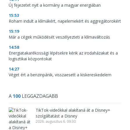
Új fejezetet nyit a kormány a magyar energiában
15:53
Roham indult a klímákért, napelemekért és aggregátorokért
15:19
Már a cégek működését veszélyezteti a klímaváltozás
14:58
Energiatakarékossági lépésekre kérik az irodaházakat és a
logisztikai központokat
14:27
Véget ért a benzinpánik, visszaesett a kiskereskedelem
A
100
LEGGAZDAGABB
TikTok-videókkal alakítaná át a Disney+
szolgáltatást a Disney
2026. augusztus 6. 09:30