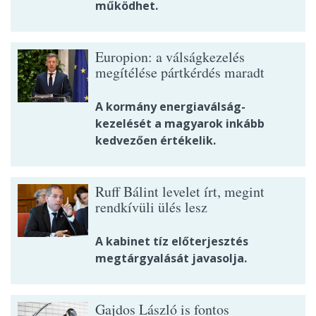
működhet.
Europion: a válságkezelés
megítélése pártkérdés maradt
A kormány energiaválság-
kezelését a magyarok inkább
kedvezően értékelik.
Ruff Bálint levelet írt, megint
rendkívüli ülés lesz
A kabinet tíz előterjesztés
megtárgyalását javasolja.
Gajdos László is fontos