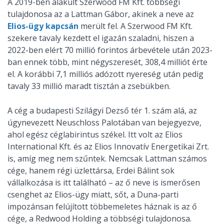
A 2019-ben alakult Szerwood FM Kft. többségi
tulajdonosa az a Lattman Gábor, akinek a neve az
Elios-ügy kapcsán
merült fel. A Szerwood FM Kft.
szekere tavaly kezdett el igazán szaladni, hiszen a
2022-ben elért 70 millió forintos árbevétele után 2023-
ban ennek több, mint négyszeresét, 308,4 milliót érte
el. A korábbi 7,1 milliós adózott nyereség után pedig
tavaly 33 millió maradt tisztán a zsebükben.
A cég a budapesti Szilágyi Dezső tér 1. szám alá, az
úgynevezett Neuschloss Palotában van bejegyezve,
ahol egész céglabirintus székel. Itt volt az Elios
International Kft. és az Elios Innovatív Energetikai Zrt.
is, amíg meg nem szűntek. Nemcsak Lattman számos
cége, hanem régi üzlettársa, Erdei Bálint sok
vállalkozása is itt található – az ő neve is ismerősen
csenghet az Elios-ügy miatt, sőt, a Duna-parti
impozánsan felújított többemeletes háznak is az ő
cége, a Redwood Holding a többségi tulajdonosa.