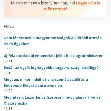
Mi nap mint nap bizonyítani fogunk!
Legyen Ön is
előfizetőnk!
FRISS
Nem léphetnek a magyar hatóságok a külföldi utazási
iroda ügyében
17:59
Új feladatokra új embereket jelölt ki az agrárminiszter
17:41
Bezár az egyik legnagyobb magyarországi bicikligyár
17:12
Megvan, mikor indulhat el a személyszállítás a
Budapest–Belgrád vasútvonalon
16:59
Meglátszik Lázár János fizetésén, hogy alig járt be az
Országházba
16:33