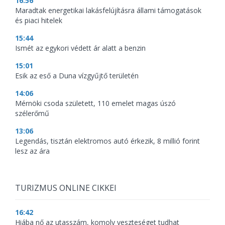
16:56
Maradtak energetikai lakásfelújításra állami támogatások
és piaci hitelek
15:44
Ismét az egykori védett ár alatt a benzin
15:01
Esik az eső a Duna vízgyűjtő területén
14:06
Mérnöki csoda született, 110 emelet magas úszó
szélerőmű
13:06
Legendás, tisztán elektromos autó érkezik, 8 millió forint
lesz az ára
TURIZMUS ONLINE CIKKEI
16:42
Hiába nő az utasszám, komoly veszteséget tudhat