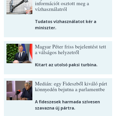
információt osztott meg a
vízhasználatról
Tudatos vízhasználatot kér a
miniszter.
Magyar Péter friss bejelentést tett
a válságos helyzetről
Kitart az utolsó paksi turbina.
Medián: egy Fideszből kiváló párt
könnyedén bejutna a parlamentbe
A fideszesek harmada szívesen
szavazna új pártra.