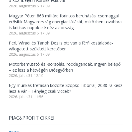
a XXXIII. Győri Barokk Esküvőt
2026. augusztus 6. 17:09
Magyar Péter: 868 milliárd forintos beruházási csomaggal
erősítik Magyarország energiaellátását, miközben továbbra
is kritikus napok elé néz az ország
2026. augusztus 6. 17:09
Perl, Váradi és Tanoh Dez is ott van a férfi kosárlabda-
válogatott szűkített keretében
2026. augusztus 6. 17:09
Motorbemutató és -sorsolás, rocklegendák, ingyen belépő
– ez lesz a hétvégén Diósgyőrben
2026. július 31. 12:10
Egy munkás tréfásan közölte Szopkó Tiborral, 2030-ra kész
lesz a vár – Tényleg csak viccelt?
2026. július 31. 11:56
PIAC&PROFIT CIKKEI