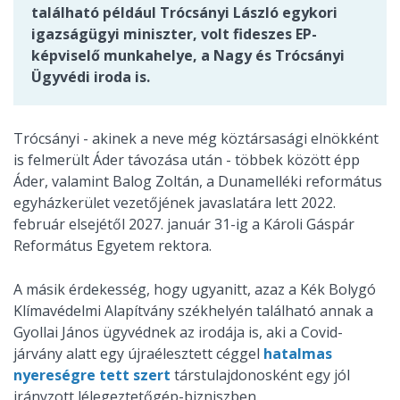
található például Trócsányi László egykori
igazságügyi miniszter, volt fideszes EP-
képviselő munkahelye, a Nagy és Trócsányi
Ügyvédi iroda is.
Trócsányi - akinek a neve még köztársasági elnökként
is felmerült Áder távozása után - többek között épp
Áder, valamint Balog Zoltán, a Dunamelléki református
egyházkerület vezetőjének javaslatára lett 2022.
február elsejétől 2027. január 31-ig a Károli Gáspár
Református Egyetem rektora.
A másik érdekesség, hogy ugyanitt, azaz a Kék Bolygó
Klímavédelmi Alapítvány székhelyén található annak a
Gyollai János ügyvédnek az irodája is, aki a Covid-
járvány alatt egy újraélesztett céggel
hatalmas
nyereségre tett szert
társtulajdonosként egy jól
irányzott lélegeztetőgép-bizniszben.