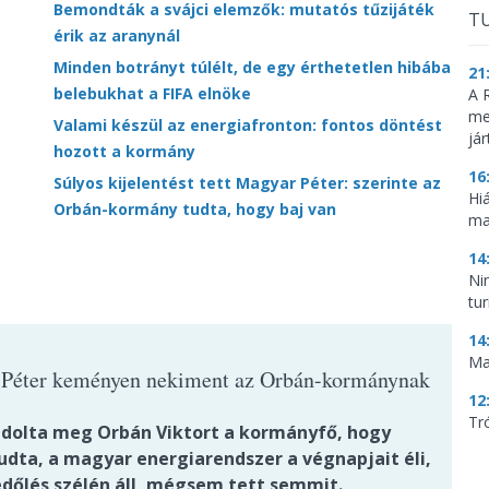
Bemondták a svájci elemzők: mutatós tűzijáték
TU
érik az aranynál
Minden botrányt túlélt, de egy érthetetlen hibába
21
belebukhat a FIFA elnöke
A 
me
Valami készül az energiafronton: fontos döntést
já
hozott a kormány
16
Súlyos kijelentést tett Magyar Péter: szerinte az
Hi
Orbán-kormány tudta, hogy baj van
ma
14
Ni
tu
14
Ma
Péter keményen nekiment az Orbán-kormánynak
12
Tr
ádolta meg Orbán Viktort a kormányfő, hogy
udta, a magyar energiarendszer a végnapjait éli,
edőlés szélén áll, mégsem tett semmit.