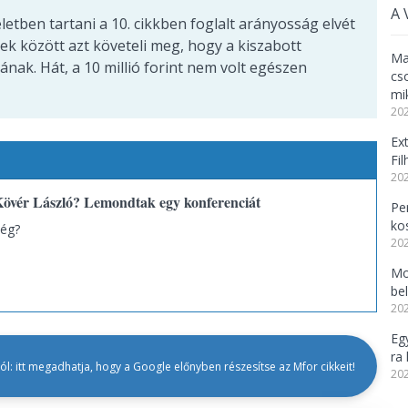
A 
letben tartani a 10. cikkben foglalt arányosság elvét
ek között azt követeli meg, hogy a kiszabott
Ma
ának. Hát, a 10 millió forint nem volt egészen
cs
mi
202
Ex
Fi
202
 Kövér László? Lemondtak egy konferenciát
Per
ko
dég?
202
Mo
be
202
Eg
ra 
l: itt megadhatja, hogy a Google előnyben részesítse az Mfor cikkeit!
202