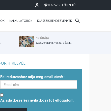
KLASSZIS ELŐFIZETÉS
TOK
KALKULÁTOROK
KLASSZIS RENDEZVÉNYEK
10 ÓRÁJA
n
Izzasztó napon van túl a forint
OR HÍRLEVÉL
Feliratkozáshoz adja meg email címét:
Az
elfogadom.
adatkezelési nyilatkozatot