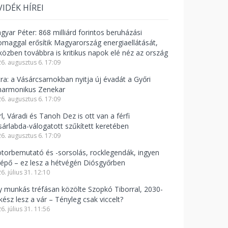
VIDÉK HÍREI
gyar Péter: 868 milliárd forintos beruházási
omaggal erősítik Magyarország energiaellátását,
közben továbbra is kritikus napok elé néz az ország
6. augusztus 6. 17:09
tra: a Vásárcsarnokban nyitja új évadát a Győri
lharmonikus Zenekar
6. augusztus 6. 17:09
l, Váradi és Tanoh Dez is ott van a férfi
sárlabda-válogatott szűkített keretében
6. augusztus 6. 17:09
torbemutató és -sorsolás, rocklegendák, ingyen
lépő – ez lesz a hétvégén Diósgyőrben
6. július 31. 12:10
y munkás tréfásan közölte Szopkó Tiborral, 2030-
kész lesz a vár – Tényleg csak viccelt?
6. július 31. 11:56