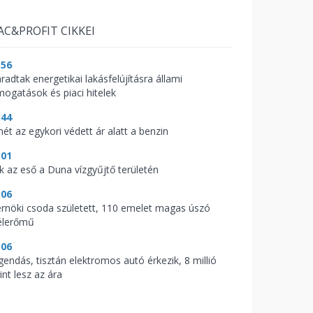
AC&PROFIT CIKKEI
:56
radtak energetikai lakásfelújításra állami
mogatások és piaci hitelek
:44
mét az egykori védett ár alatt a benzin
:01
ik az eső a Duna vízgyűjtő területén
:06
rnöki csoda született, 110 emelet magas úszó
élerőmű
:06
gendás, tisztán elektromos autó érkezik, 8 millió
int lesz az ára