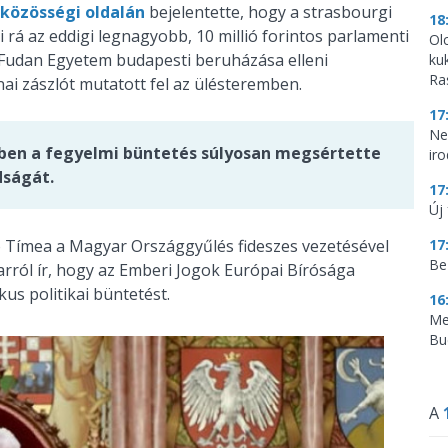
közösségi oldalán
bejelentette, hogy a strasbourgi
18
i rá az eddigi legnagyobb, 10 millió forintos parlamenti
Ol
 Fudan Egyetem budapesti beruházása elleni
ku
Ra
nai zászlót mutatott fel az ülésteremben.
17
Ne
ben a fegyelmi büntetés súlyosan megsértette
ir
dságát.
17
Új 
ó Tímea a Magyar Országgyűlés fideszes vezetésével
17
Be
arról ír, hogy az Emberi Jogok Európai Bírósága
us politikai büntetést.
16
Me
Bu
A