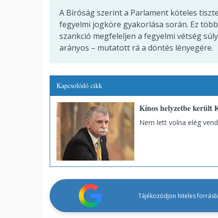
A Bíróság szerint a Parlament köteles tiszte
fegyelmi jogköre gyakorlása során. Ez több
szankció megfeleljen a fegyelmi vétség súly
arányos – mutatott rá a döntés lényegére.
Kapcsolódó cikk
Kínos helyzetbe került
Nem lett volna elég ven
Tájékozódjon hiteles forrásbó