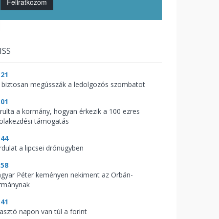
Feliratkozom
ISS
:21
 biztosan megússzák a ledolgozós szombatot
:01
árulta a kormány, hogyan érkezik a 100 ezres
kolakezdési támogatás
:44
rdulat a lipcsei drónügyben
:58
gyar Péter keményen nekiment az Orbán-
rmánynak
:41
zasztó napon van túl a forint