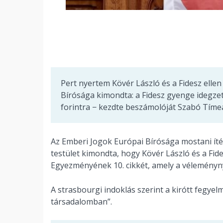
Pert nyertem Kövér László és a Fidesz elle
Bírósága kimondta: a Fidesz gyenge idegzet
forintra − kezdte beszámolóját Szabó Tíme
Az Emberi Jogok Európai Bírósága mostani ít
testület kimondta, hogy Kövér László és a Fi
Egyezményének 10. cikkét, amely a véleményny
A strasbourgi indoklás szerint a kirótt fegy
társadalomban”.