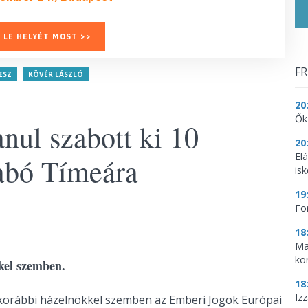
 LE HELYÉT MOST >>
FR
ESZ
KÖVÉR LÁSZLÓ
20
Ők
nul szabott ki 10
20
El
zabó Tímeára
is
19
Fo
18
Ma
ko
kkel szemben.
18
Iz
korábbi házelnökkel szemben az Emberi Jogok Európai