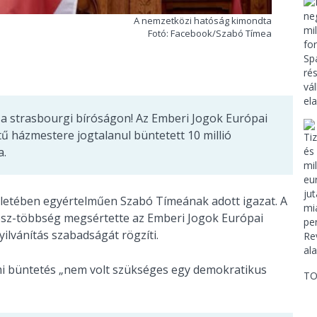
A nemzetközi hatóság kimondta
Fotó: Facebook/Szabó Tímea
n a strasbourgi bíróságon! Az Emberi Jogok Európai
ű házmestere jogtalanul büntetett 10 millió
a.
életében egyértelműen Szabó Tímeának adott igazat. A
desz-többség megsértette az Emberi Jogok Európai
ilvánítás szabadságát rögzíti.
elmi büntetés „nem volt szükséges egy demokratikus
TO