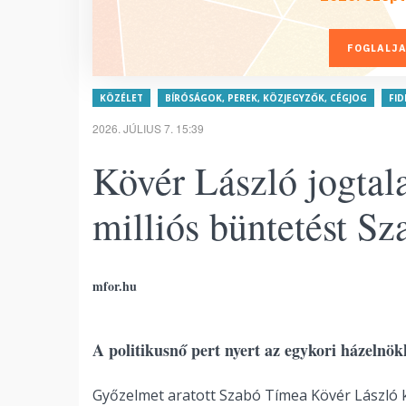
FOGLALJA
KÖZÉLET
BÍRÓSÁGOK, PEREK, KÖZJEGYZŐK, CÉGJOG
FID
2026. JÚLIUS 7. 15:39
Kövér László jogtala
milliós büntetést S
mfor.hu
A politikusnő pert nyert az egykori házelnö
Győzelmet aratott Szabó Tímea Kövér László 