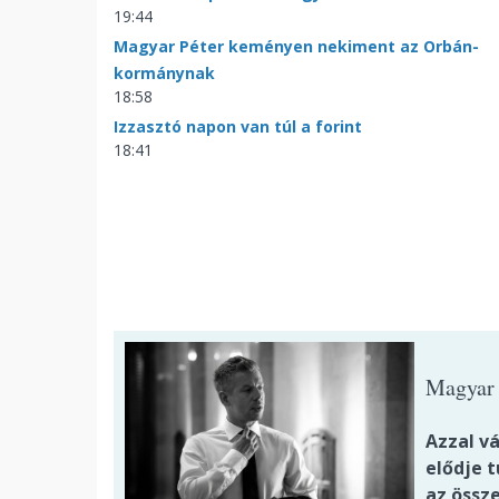
19:44
Magyar Péter keményen nekiment az Orbán-
kormánynak
18:58
Izzasztó napon van túl a forint
18:41
Magyar 
Azzal v
elődje t
az össz