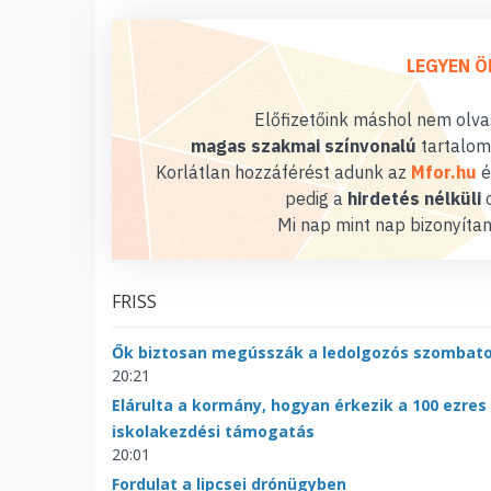
LEGYEN Ö
Előfizetőink máshol nem olvas
magas szakmai színvonalú
tartalom
Korlátlan hozzáférést adunk az
Mfor.hu
é
pedig a
hirdetés nélküli
o
Mi nap mint nap bizonyítan
FRISS
Ők biztosan megússzák a ledolgozós szombat
20:21
Elárulta a kormány, hogyan érkezik a 100 ezres
iskolakezdési támogatás
20:01
Fordulat a lipcsei drónügyben