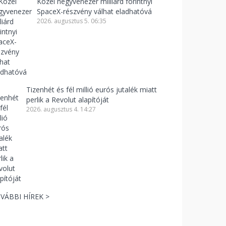
Közel negyvenezer milliárd forintnyi
SpaceX-részvény válhat eladhatóvá
2026. augusztus 5. 06:35
Tizenhét és fél millió eurós jutalék miatt
perlik a Revolut alapítóját
2026. augusztus 4. 14:27
VÁBBI HÍREK >