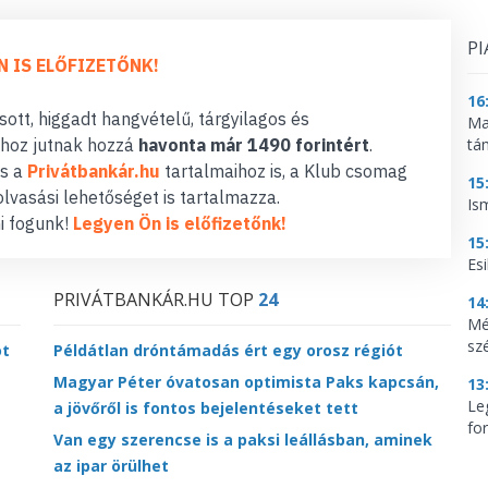
PI
N IS ELŐFIZETŐNK!
16
ott, higgadt hangvételű, tárgyilagos és
Ma
tá
hoz jutnak hozzá
havonta már 1490 forintért
.
s a
Privátbankár.hu
tartalmaihoz is, a Klub csomag
15
lvasási lehetőséget is tartalmazza.
Is
i fogunk!
Legyen Ön is előfizetőnk!
15
Es
PRIVÁTBANKÁR.HU TOP
24
14
Mé
sz
ot
Példátlan dróntámadás ért egy orosz régiót
Magyar Péter óvatosan optimista Paks kapcsán,
13
Le
a jövőről is fontos bejelentéseket tett
for
Van egy szerencse is a paksi leállásban, aminek
az ipar örülhet