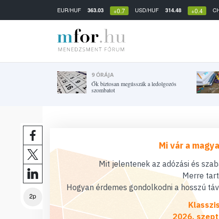
EUR/HUF
USD/HUF
C
363.03
314.48
+0.7
+0.4
9 ÓRÁJA
Ők biztosan megússzák a ledolgozós
szombatot
Mi vár a magya
Mit jelentenek az adózási és sza
Merre tar
Hogyan érdemes gondolkodni a hosszú távú
2p
Klasszi
2026. szept