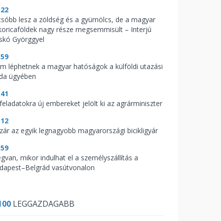
:22
csóbb lesz a zöldség és a gyümölcs, de a magyar
koricaföldek nagy része megsemmisült – Interjú
skó Györggyel
:59
m léphetnek a magyar hatóságok a külföldi utazási
oda ügyében
:41
feladatokra új embereket jelölt ki az agrárminiszter
:12
zár az egyik legnagyobb magyarországi bicikligyár
:59
gvan, mikor indulhat el a személyszállítás a
dapest–Belgrád vasútvonalon
100
LEGGAZDAGABB