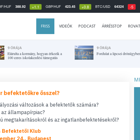
HF/HUF
GBP/HUF
BTC/USD
388.92
423.45
64324
+1.1
+0.8
-5
FRISS
VIDEÓK
PODCAST
ÁRRÉSSTOP
ROVA
9 ÓRÁJA
9 ÓRÁJA
Elárulta a kormány, hogyan érkezik a
Fordulat a lipcsei drónügybe
100 ezres iskolakezdési támogatás
MF
r befektetőkre ősszel?
bályozási változások a befektetők számára?
t az állampapírpiac?
 megtakarításokról és az ingatlanbefektetésekről?
s Befektetői Klub
ember 24., Budapest