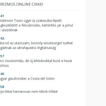
RIZMUS ONLINE CIKKEI
:41
Robinson Tours ügye új szakaszba lépett:
gkezdődött a felszámolás, kártérítés jár a pórul
rt utazóknak
:42
ába nő az utasszám, komoly veszteséget tudhat
gáénak az ultrafapados légitársaság
:57
ncs összeomlás, de új kihívásokkal küzd a hazai
rizmus
:40
gyar gasztrosiker a Costa del Solon
:58
ója titkai hamarosan nem titkok többé