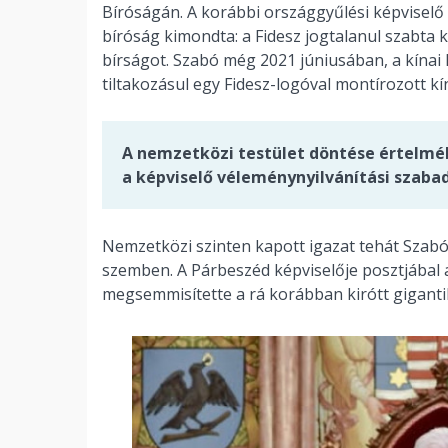
Bíróságán. A korábbi országgyűlési képviselő
bíróság kimondta: a Fidesz jogtalanul szabta k
bírságot. Szabó még 2021 júniusában, a kínai
tiltakozásul egy Fidesz-logóval montírozott kí
A nemzetközi testület döntése értelmé
a képviselő véleménynyilvánítási szaba
Nemzetközi szinten kapott igazat tehát Szab
szemben. A Párbeszéd képviselője posztjábal 
megsemmisítette a rá korábban kirótt gigantik