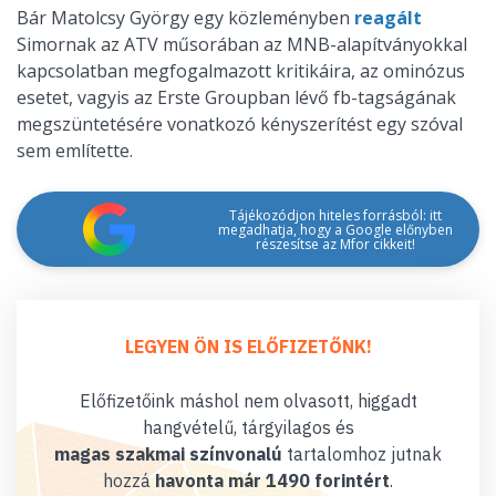
Bár Matolcsy György egy közleményben
reagált
Simornak az ATV műsorában az MNB-alapítványokkal
kapcsolatban megfogalmazott kritikáira, az ominózus
esetet, vagyis az Erste Groupban lévő fb-tagságának
megszüntetésére vonatkozó kényszerítést egy szóval
sem említette.
Tájékozódjon hiteles forrásból: itt
megadhatja, hogy a Google előnyben
részesítse az Mfor cikkeit!
LEGYEN ÖN IS ELŐFIZETŐNK!
Előfizetőink máshol nem olvasott, higgadt
hangvételű, tárgyilagos és
magas szakmai színvonalú
tartalomhoz jutnak
hozzá
havonta már 1490 forintért
.