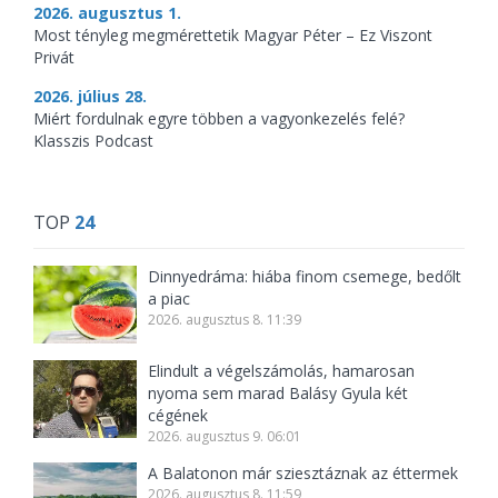
2026. augusztus 1.
Most tényleg megmérettetik Magyar Péter – Ez Viszont
Privát
2026. július 28.
Miért fordulnak egyre többen a vagyonkezelés felé?
Klasszis Podcast
TOP
24
Dinnyedráma: hiába finom csemege, bedőlt
a piac
2026. augusztus 8. 11:39
Elindult a végelszámolás, hamarosan
nyoma sem marad Balásy Gyula két
cégének
2026. augusztus 9. 06:01
A Balatonon már sziesztáznak az éttermek
2026. augusztus 8. 11:59