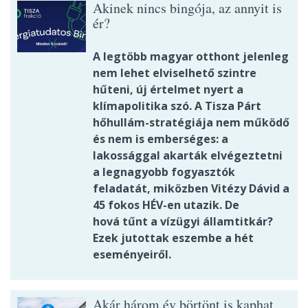
Akinek nincs bingója, az annyit is
ér?
A legtöbb magyar otthont jelenleg
nem lehet elviselhető szintre
hűteni, új értelmet nyert a
klímapolitika szó. A Tisza Párt
hőhullám-stratégiája nem működő
és nem is emberséges: a
lakossággal akarták elvégeztetni
a legnagyobb fogyasztók
feladatát, miközben Vitézy Dávid a
45 fokos HÉV-en utazik. De
hová tűnt a vízügyi államtitkár?
Ezek jutottak eszembe a hét
eseményeiről.
Akár három év börtönt is kaphat