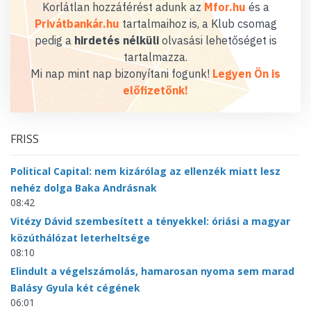
Korlátlan hozzáférést adunk az
Mfor.hu
és a
Privátbankár.hu
tartalmaihoz is, a Klub csomag
pedig a
hirdetés nélküli
olvasási lehetőséget is
tartalmazza.
Mi nap mint nap bizonyítani fogunk!
Legyen Ön is
előfizetőnk!
FRISS
Political Capital: nem kizárólag az ellenzék miatt lesz
nehéz dolga Baka Andrásnak
08:42
Vitézy Dávid szembesített a tényekkel: óriási a magyar
közúthálózat leterheltsége
08:10
Elindult a végelszámolás, hamarosan nyoma sem marad
Balásy Gyula két cégének
06:01