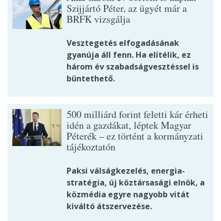
Szijjártó Péter, az ügyét már a
BRFK vizsgálja
Vesztegetés elfogadásának
gyanúja áll fenn. Ha elítélik, ez
három év szabadságvesztéssel is
büntethető.
500 milliárd forint feletti kár érheti
idén a gazdákat, léptek Magyar
Péterék – ez történt a kormányzati
tájékoztatón
Paksi válságkezelés, energia-
stratégia, új köztársasági elnök, a
közmédia egyre nagyobb vitát
kiváltó átszervezése.