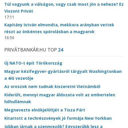
Túl vagyunk a válságon, vagy csak most jön a neheze? Ez
Viszont Privát
17:11
Kapitány István elmondta, mekkora arányban vettek
részt az önkéntes spórolásban a magyarok
16:50
PRIVÁTBANKÁR.HU TOP
24
Új NATO-t épít Törökország
Magyar kézifegyver-gyártásról tárgyalt Washingtonban
a 4iG vezetője
Az oroszok nem tudnak kiszeretni Vietnámból
Kiderült, mennyi magyar áldozata volt az embertelen
hőhullámnak
Megnevezte elnökjelöltjét a Tisza Párt
Kitartott a techrészvények jó formája New Yorkban
Jobban járnak a szennyezők? Egyszerűbb lesz a