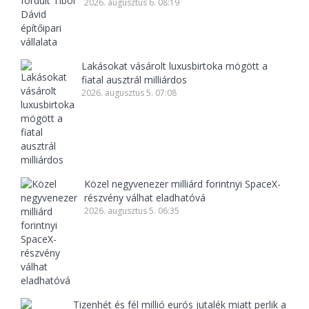
2026. augusztus 6. 08:19
Lakásokat vásárolt luxusbirtoka mögött a
fiatal ausztrál milliárdos
2026. augusztus 5. 07:08
Közel negyvenezer milliárd forintnyi SpaceX-
részvény válhat eladhatóvá
2026. augusztus 5. 06:35
Tizenhét és fél millió eurós jutalék miatt perlik a