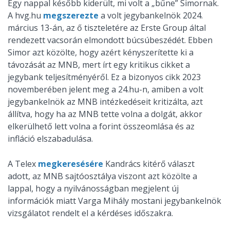
Egy nappal később kiderült, mi volt a „bűne” Simornak.
A hvg.hu
megszerezte
a volt jegybankelnök 2024.
március 13-án, az ő tiszteletére az Erste Group által
rendezett vacsorán elmondott búcsúbeszédét. Ebben
Simor azt közölte, hogy azért kényszerítette ki a
távozását az MNB, mert írt egy kritikus cikket a
jegybank teljesítményéről. Ez a bizonyos cikk 2023
novemberében jelent meg a 24.hu-n, amiben a volt
jegybankelnök az MNB intézkedéseit kritizálta, azt
állítva, hogy ha az MNB tette volna a dolgát, akkor
elkerülhető lett volna a forint összeomlása és az
infláció elszabadulása.
A Telex
megkeresésére
Kandrács kitérő választ
adott, az MNB sajtóosztálya viszont azt közölte a
lappal, hogy a nyilvánosságban megjelent új
információk miatt Varga Mihály mostani jegybankelnök
vizsgálatot rendelt el a kérdéses időszakra.