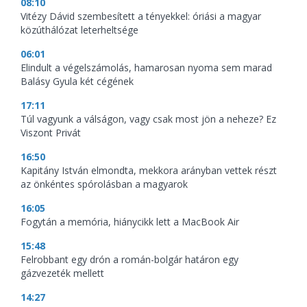
08:10
Vitézy Dávid szembesített a tényekkel: óriási a magyar
közúthálózat leterheltsége
06:01
Elindult a végelszámolás, hamarosan nyoma sem marad
Balásy Gyula két cégének
17:11
Túl vagyunk a válságon, vagy csak most jön a neheze? Ez
Viszont Privát
16:50
Kapitány István elmondta, mekkora arányban vettek részt
az önkéntes spórolásban a magyarok
16:05
Fogytán a memória, hiánycikk lett a MacBook Air
15:48
Felrobbant egy drón a román-bolgár határon egy
gázvezeték mellett
14:27