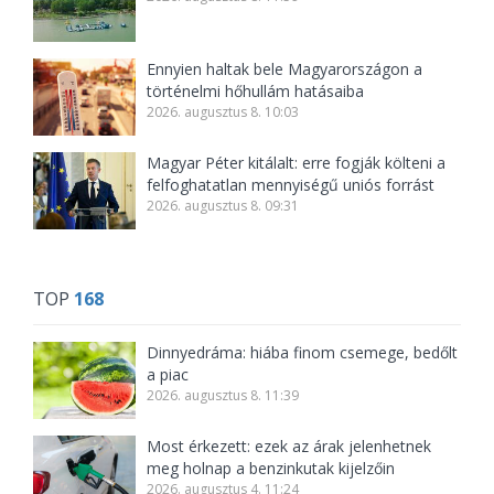
Ennyien haltak bele Magyarországon a
történelmi hőhullám hatásaiba
2026. augusztus 8. 10:03
Magyar Péter kitálalt: erre fogják költeni a
felfoghatatlan mennyiségű uniós forrást
2026. augusztus 8. 09:31
TOP
168
Dinnyedráma: hiába finom csemege, bedőlt
a piac
2026. augusztus 8. 11:39
Most érkezett: ezek az árak jelenhetnek
meg holnap a benzinkutak kijelzőin
2026. augusztus 4. 11:24