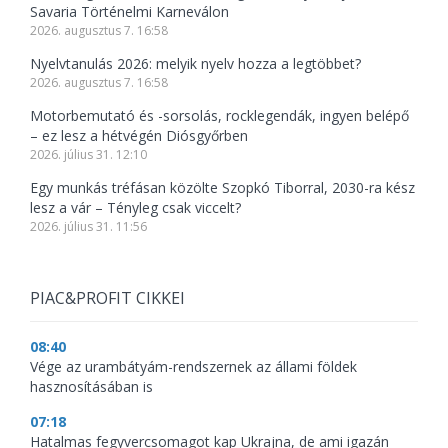
Savaria Történelmi Karneválon
2026. augusztus 7. 16:58
Nyelvtanulás 2026: melyik nyelv hozza a legtöbbet?
2026. augusztus 7. 16:58
Motorbemutató és -sorsolás, rocklegendák, ingyen belépő
– ez lesz a hétvégén Diósgyőrben
2026. július 31. 12:10
Egy munkás tréfásan közölte Szopkó Tiborral, 2030-ra kész
lesz a vár – Tényleg csak viccelt?
2026. július 31. 11:56
PIAC&PROFIT CIKKEI
08:40
Vége az urambátyám-rendszernek az állami földek
hasznosításában is
07:18
Hatalmas fegyvercsomagot kap Ukrajna, de ami igazán