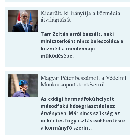
Kiderült, ki irányítja a közmédia
átvilágítását
Tarr Zoltán arról beszélt, neki
miniszterként nincs beleszólása a
közmédia mindennapi
működésébe.
Magyar Péter beszámolt a Védelmi
Munkacsoport döntéseiről
Az eddigi harmadfokú helyett
másodfokú hőségriasztás lesz
érvényben. Már nincs szükség az
önkéntes fogyasztáscsökkentésre
a kormányfő szerint.