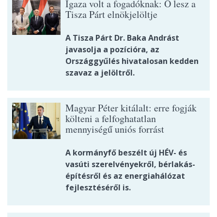
Igaza volt a fogadóknak: Ő lesz a
Tisza Párt elnökjelöltje
A Tisza Párt Dr. Baka Andrást
javasolja a pozícióra, az
Országgyűlés hivatalosan kedden
szavaz a jelöltről.
Magyar Péter kitálalt: erre fogják
költeni a felfoghatatlan
mennyiségű uniós forrást
A kormányfő beszélt új HÉV- és
vasúti szerelvényekről, bérlakás-
építésről és az energiahálózat
fejlesztéséről is.