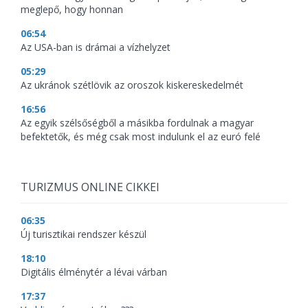
meglepő, hogy honnan
06:54
Az USA-ban is drámai a vízhelyzet
05:29
Az ukránok szétlövik az oroszok kiskereskedelmét
16:56
Az egyik szélsőségből a másikba fordulnak a magyar
befektetők, és még csak most indulunk el az euró felé
TURIZMUS ONLINE CIKKEI
06:35
Új turisztikai rendszer készül
18:10
Digitális élménytér a lévai várban
17:37