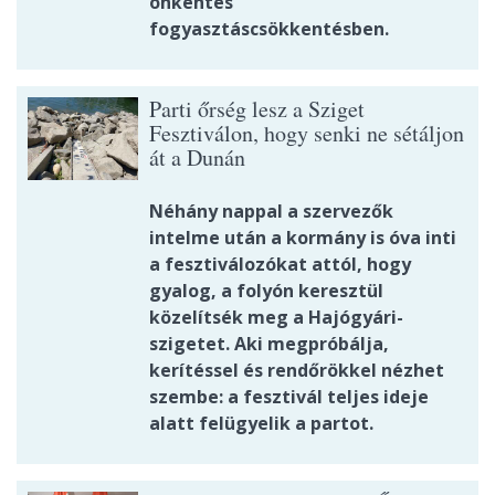
önkéntes
fogyasztáscsökkentésben.
Parti őrség lesz a Sziget
Fesztiválon, hogy senki ne sétáljon
át a Dunán
Néhány nappal a szervezők
intelme után a kormány is óva inti
a fesztiválozókat attól, hogy
gyalog, a folyón keresztül
közelítsék meg a Hajógyári-
szigetet. Aki megpróbálja,
kerítéssel és rendőrökkel nézhet
szembe: a fesztivál teljes ideje
alatt felügyelik a partot.