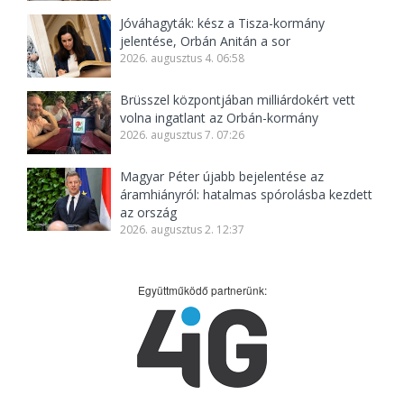
Jóváhagyták: kész a Tisza-kormány
jelentése, Orbán Anitán a sor
2026. augusztus 4. 06:58
Brüsszel központjában milliárdokért vett
volna ingatlant az Orbán-kormány
2026. augusztus 7. 07:26
Magyar Péter újabb bejelentése az
áramhiányról: hatalmas spórolásba kezdett
az ország
2026. augusztus 2. 12:37
Együttműködő partnerünk: