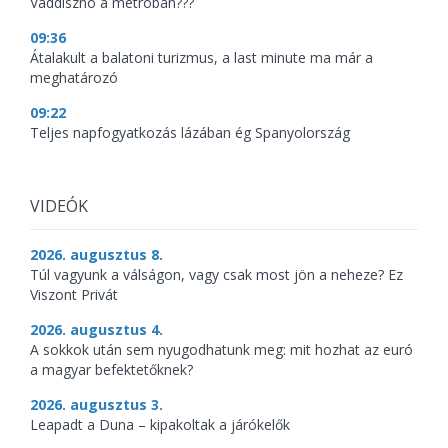
Vaddisznó a metróban???
09:36
Átalakult a balatoni turizmus, a last minute ma már a
meghatározó
09:22
Teljes napfogyatkozás lázában ég Spanyolország
VIDEÓK
2026. augusztus 8.
Túl vagyunk a válságon, vagy csak most jön a neheze? Ez
Viszont Privát
2026. augusztus 4.
A sokkok után sem nyugodhatunk meg: mit hozhat az euró
a magyar befektetőknek?
2026. augusztus 3.
Leapadt a Duna – kipakoltak a járókelők