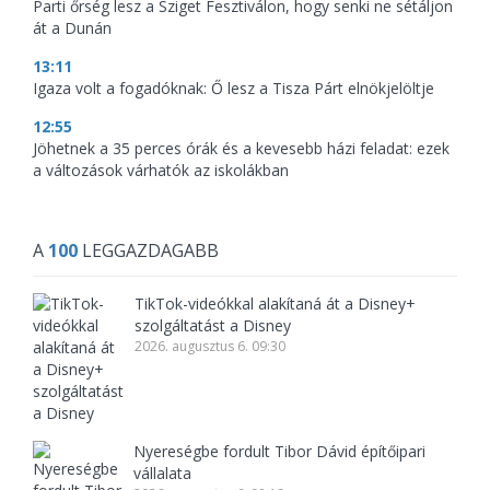
Parti őrség lesz a Sziget Fesztiválon, hogy senki ne sétáljon
át a Dunán
13:11
Igaza volt a fogadóknak: Ő lesz a Tisza Párt elnökjelöltje
12:55
Jöhetnek a 35 perces órák és a kevesebb házi feladat: ezek
a változások várhatók az iskolákban
A
100
LEGGAZDAGABB
TikTok-videókkal alakítaná át a Disney+
szolgáltatást a Disney
2026. augusztus 6. 09:30
Nyereségbe fordult Tibor Dávid építőipari
vállalata