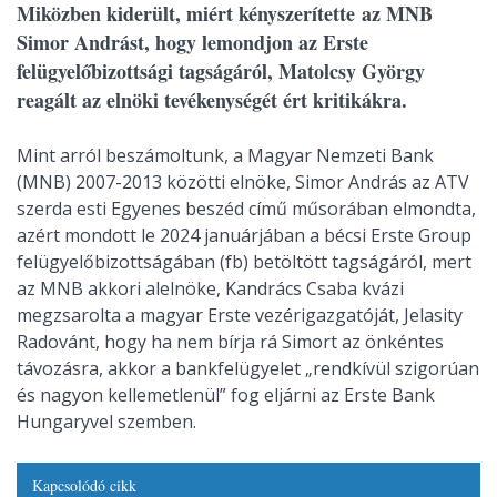
Miközben kiderült, miért kényszerítette az MNB
Simor Andrást, hogy lemondjon az Erste
felügyelőbizottsági tagságáról, Matolcsy György
reagált az elnöki tevékenységét ért kritikákra.
Mint arról beszámoltunk, a Magyar Nemzeti Bank
(MNB) 2007-2013 közötti elnöke, Simor András az ATV
szerda esti Egyenes beszéd című műsorában elmondta,
azért mondott le 2024 januárjában a bécsi Erste Group
felügyelőbizottságában (fb) betöltött tagságáról, mert
az MNB akkori alelnöke, Kandrács Csaba kvázi
megzsarolta a magyar Erste vezérigazgatóját, Jelasity
Radovánt, hogy ha nem bírja rá Simort az önkéntes
távozásra, akkor a bankfelügyelet „rendkívül szigorúan
és nagyon kellemetlenül” fog eljárni az Erste Bank
Hungaryvel szemben.
Kapcsolódó cikk