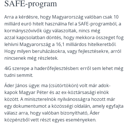
SAFE-program
Arra a kérdésre, hogy Magyarország valóban csak 10
milliárd euró hitelt használna fel a SAFE-programból, a
kormányszóvivők úgy válaszoltak, nincs még
azzal kapcsolatban döntés, hogy mekkora összeget fog
lehívni Magyarország a 16,1 milliárdos hitelkeretből.
Hogy milyen beruházásokra, vagy fejlesztésekre, arról
nincsenek még részletek.
4iG szerepe a haderőfejlesztésben: erről sem lehet még
tudni semmit.
Áder János ügye: ma (csütörtökön) volt már adok-
kapok Magyar Péter és az ex-köztársasági elnök
között. A miniszterelnök nyilvánosságra hozott már
egy dokumentumot a közösségi oldalán, amely egyfajta
válasz arra, hogy valóban bizonyítható, Áder
közpénzből vett részt egyes eseményeken.