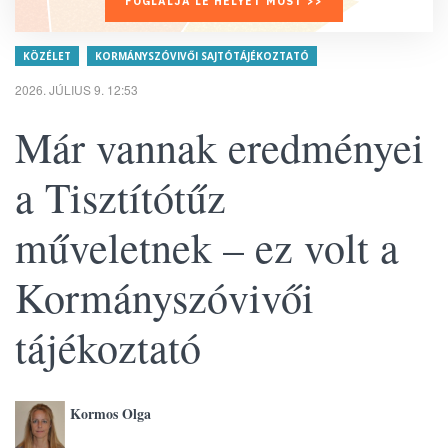
FOGLALJA LE HELYÉT MOST >>
KÖZÉLET
KORMÁNYSZÓVIVŐI SAJTÓTÁJÉKOZTATÓ
2026. JÚLIUS 9. 12:53
Már vannak eredményei
a Tisztítótűz
műveletnek – ez volt a
Kormányszóvivői
tájékoztató
Kormos Olga