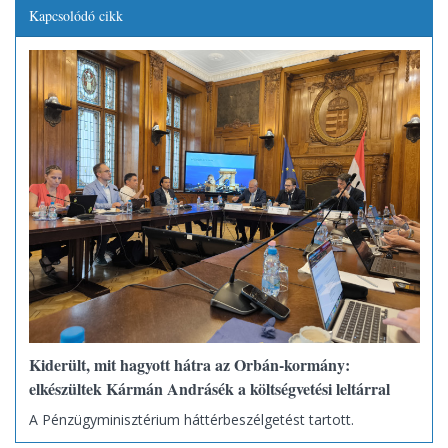
Kapcsolódó cikk
Kiderült, mit hagyott hátra az Orbán-kormány:
elkészültek Kármán Andrásék a költségvetési leltárral
A Pénzügyminisztérium háttérbeszélgetést tartott.