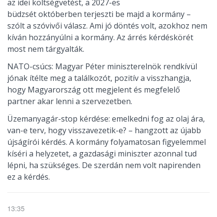
az idei költségvetést, a 2027-es
büdzsét októberben terjeszti be majd a kormány –
szólt a szóvivői válasz. Ami jó döntés volt, azokhoz nem
kíván hozzányúlni a kormány. Az árrés kérdéskörét
most nem tárgyalták.
NATO-csúcs: Magyar Péter miniszterelnök rendkívül
jónak ítélte meg a találkozót, pozitív a visszhangja,
hogy Magyarország ott megjelent és megfelelő
partner akar lenni a szervezetben.
Üzemanyagár-stop kérdése: emelkedni fog az olaj ára,
van-e terv, hogy visszavezetik-e? – hangzott az újabb
újságírói kérdés. A kormány folyamatosan figyelemmel
kíséri a helyzetet, a gazdasági miniszter azonnal tud
lépni, ha szükséges. De szerdán nem volt napirenden
ez a kérdés.
13:35