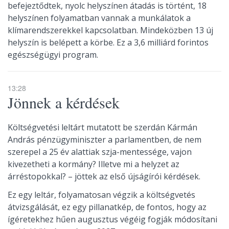
befejeztődtek, nyolc helyszínen átadás is történt, 18
helyszínen folyamatban vannak a munkálatok a
klímarendszerekkel kapcsolatban. Mindeközben 13 új
helyszín is belépett a körbe. Ez a 3,6 milliárd forintos
egészségügyi program.
13:28
Jönnek a kérdések
Költségvetési leltárt mutatott be szerdán Kármán
András pénzügyminiszter a parlamentben, de nem
szerepel a 25 év alattiak szja-mentessége, vajon
kivezetheti a kormány? Illetve mi a helyzet az
árréstopokkal? – jöttek az első újságírói kérdések.
Ez egy leltár, folyamatosan végzik a költségvetés
átvizsgálását, ez egy pillanatkép, de fontos, hogy az
ígéretekhez hűen augusztus végéig fogják módosítani