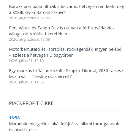
Barokk pompába öltözik a belváros: hétvégén rendezik meg
a XXXIII. Győri Barokk Esküvőt
2026. augusztus 6. 17:09
Perl, Váradi és Tanoh Dez is ott van a férfi kosárlabda-
válogatott szűkített keretében
2026. augusztus 6. 17:09
Motorbemutató és -sorsolás, rocklegendák, ingyen belépő
– ez lesz a hétvégén Diósgyőrben
2026. július 31. 12:10
Egy munkás tréfásan közölte Szopkó Tiborral, 2030-ra kész
lesz a vár – Tényleg csak viccelt?
2026. július 31. 11:56
PIAC&PROFIT CIKKEI
16:56
Maradtak energetikai lakásfelújításra állami támogatások
és piaci hitelek