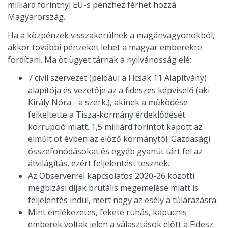
milliárd forintnyi EU-s pénzhez férhet hozzá
Magyarország.
Ha a közpénzek visszakerülnek a magánvagyonokból,
akkor további pénzeket lehet a magyar emberekre
fordítani. Ma öt ügyet tárnak a nyilvánosság elé:
7 civil szervezet (például a Ficsak 11 Alapítvány)
alapítója és vezetője az a fideszes képviselő (aki
Király Nóra - a szerk.), akinek a működése
felkeltette a Tisza-kormány érdeklődését
korrupció miatt. 1,5 milliárd forintot kapott az
elmúlt öt évben az előző kormánytól. Gazdasági
összefonódásokat és egyéb gyanút tárt fel az
átvilágítás, ezért feljelentést tesznek.
Az Observerrel kapcsolatos 2020-26 közötti
megbízási díjak brutális megemelése miatt is
feljelentés indul, mert nagy az esély a túlárazásra.
Mint emlékezetes, fekete ruhás, kapucnis
emberek voltak jelen a választások előtt a Fidesz