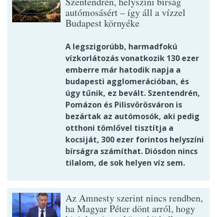
Szentendrén, helyszíni bírság
autómosásért – így áll a vízzel
Budapest környéke
A legszigorúbb, harmadfokú
vízkorlátozás vonatkozik 130 ezer
emberre már hatodik napja a
budapesti agglomerációban, és
úgy tűnik, ez bevált. Szentendrén,
Pomázon és Pilisvörösváron is
bezártak az autómosók, aki pedig
otthoni tömlővel tisztítja a
kocsiját, 300 ezer forintos helyszíni
bírságra számíthat. Diósdon nincs
tilalom, de sok helyen víz sem.
Az Amnesty szerint nincs rendben,
ha Magyar Péter dönt arról, hogy