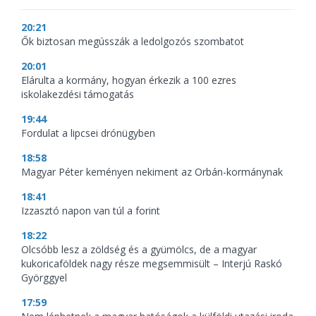
20:21
Ők biztosan megússzák a ledolgozós szombatot
20:01
Elárulta a kormány, hogyan érkezik a 100 ezres
iskolakezdési támogatás
19:44
Fordulat a lipcsei drónügyben
18:58
Magyar Péter keményen nekiment az Orbán-kormánynak
18:41
Izzasztó napon van túl a forint
18:22
Olcsóbb lesz a zöldség és a gyümölcs, de a magyar
kukoricaföldek nagy része megsemmisült – Interjú Raskó
Györggyel
17:59