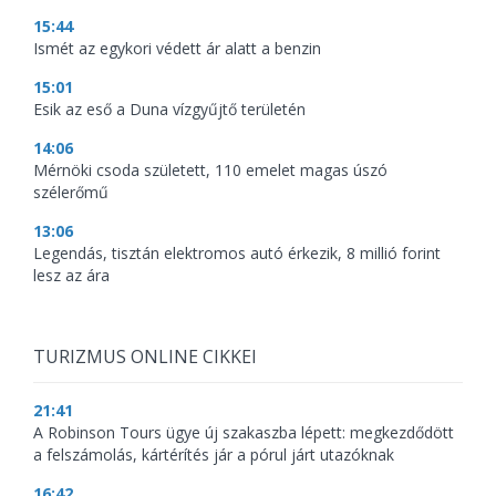
15:44
Ismét az egykori védett ár alatt a benzin
15:01
Esik az eső a Duna vízgyűjtő területén
14:06
Mérnöki csoda született, 110 emelet magas úszó
szélerőmű
13:06
Legendás, tisztán elektromos autó érkezik, 8 millió forint
lesz az ára
TURIZMUS ONLINE CIKKEI
21:41
A Robinson Tours ügye új szakaszba lépett: megkezdődött
a felszámolás, kártérítés jár a pórul járt utazóknak
16:42