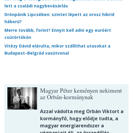
lett a családi nagybevásárlás
Drónpánik Lipcsében: szintet lépett az orosz hibrid
háború?
Merre tovább, forint? Ennyit kell adni egy euróért
csütörtökön
Vitézy Dávid elárulta, mikor szállíthat utasokat a
Budapest–Belgrád vasútvonal
Magyar Péter keményen nekiment
az Orbán-kormánynak
Azzal vádolta meg Orbán Viktort a
kormányfő, hogy elődje tudta, a
magyar energiarendszer a
végnapjait éli, az összedőlés