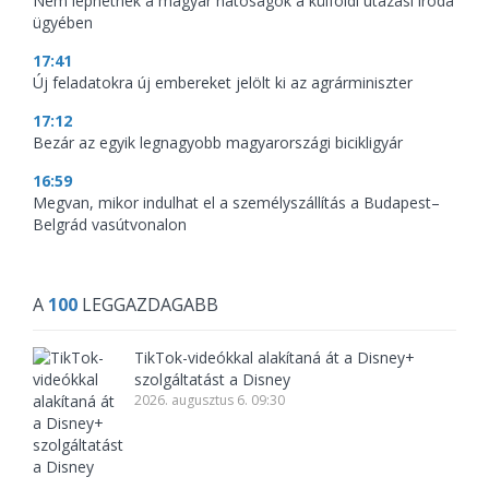
Nem léphetnek a magyar hatóságok a külföldi utazási iroda
ügyében
17:41
Új feladatokra új embereket jelölt ki az agrárminiszter
17:12
Bezár az egyik legnagyobb magyarországi bicikligyár
16:59
Megvan, mikor indulhat el a személyszállítás a Budapest–
Belgrád vasútvonalon
A
100
LEGGAZDAGABB
TikTok-videókkal alakítaná át a Disney+
szolgáltatást a Disney
2026. augusztus 6. 09:30