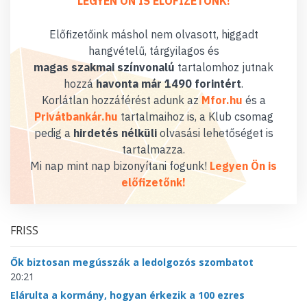
LEGYEN ÖN IS ELŐFIZETŐNK!
Előfizetőink máshol nem olvasott, higgadt
hangvételű, tárgyilagos és
magas szakmai színvonalú
tartalomhoz jutnak
hozzá
havonta már 1490 forintért
.
Korlátlan hozzáférést adunk az
Mfor.hu
és a
Privátbankár.hu
tartalmaihoz is, a Klub csomag
pedig a
hirdetés nélküli
olvasási lehetőséget is
tartalmazza.
Mi nap mint nap bizonyítani fogunk!
Legyen Ön is
előfizetőnk!
FRISS
Ők biztosan megússzák a ledolgozós szombatot
20:21
Elárulta a kormány, hogyan érkezik a 100 ezres