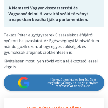
A Nemzeti Vagyonvisszaszerzési és
Vagyonvédelmi Hivatalról szóló törvényt
a napokban beadhatják a parlamentben.
Takács Péter a gyógyszerek 0 százalékos áfájáról
nyújtott be javaslatot. Az Egészségügyi Minisztérium
már dolgozik ezen, ahogy egyes zöldségek és
gyümölcsök áfájának csökkentésén is.
Kivételesen most ilyen rövid volt a tájékoztató, ezzel
vége is.
Tájékozódjon hiteles forrásból: itt
megadhatja, hogy a Google előnyben
részesítse az Mfor cikkeit!