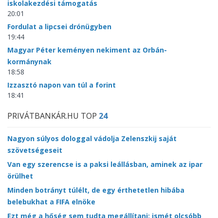
iskolakezdési támogatás
20:01
Fordulat a lipcsei drónügyben
19:44
Magyar Péter keményen nekiment az Orbán-
kormánynak
18:58
Izzasztó napon van túl a forint
18:41
PRIVÁTBANKÁR.HU TOP
24
Nagyon súlyos dologgal vádolja Zelenszkij saját
szövetségeseit
Van egy szerencse is a paksi leállásban, aminek az ipar
örülhet
Minden botrányt túlélt, de egy érthetetlen hibába
belebukhat a FIFA elnöke
Ezt még a hőség sem tudta megállítani: ismét olcsóbb