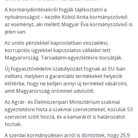
A kormánydöntésekről fogják tájékoztatni a
nyilvánosságot – kezdte Köböl Anita kormányszóvivő
az eseményt, aki mellett Magyar Éva kormányszóvivő is
jelen van.
Az uniós pénzekkel kapcsolatban visszaélési,
korrupciós ügyekkel kapcsolatos vállalást tett
Magyarország. Társadalmi egyeztetésre bocsátják.
Új fogyasztóvédelmi szabályozást fognak az EU-ban
indítani, melyben a garanciális termékeket helyezik
előtérbe, hogy ne kelljen annyi új terméket vásárolni,
amit Magyarország örömmel üdvözölt.
Az Agrár- és Élelmiszeripari Minisztérium szakmai
egyeztetésre hívta a szakmai szervezeteket, közülük 53
szervezet szólt hozzá, és a kamaráról is határozatot
hoztak.
A szerdai kormányülésen arról is döntöttek, hogy 25,9