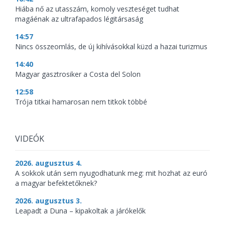
Hiába nő az utasszám, komoly veszteséget tudhat
magáénak az ultrafapados légitársaság
14:57
Nincs összeomlás, de új kihívásokkal küzd a hazai turizmus
14:40
Magyar gasztrosiker a Costa del Solon
12:58
Trója titkai hamarosan nem titkok többé
VIDEÓK
2026. augusztus 4.
A sokkok után sem nyugodhatunk meg: mit hozhat az euró
a magyar befektetőknek?
2026. augusztus 3.
Leapadt a Duna – kipakoltak a járókelők