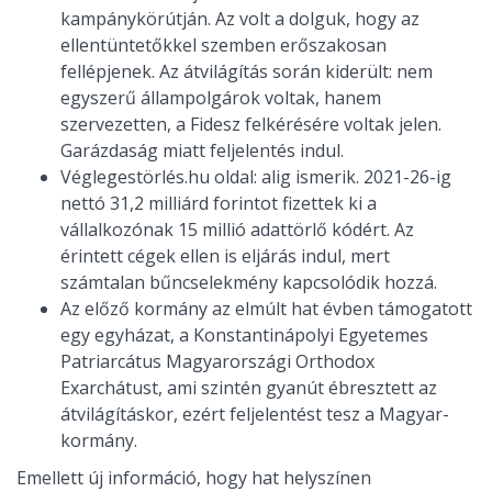
kampánykörútján. Az volt a dolguk, hogy az
ellentüntetőkkel szemben erőszakosan
fellépjenek. Az átvilágítás során kiderült: nem
egyszerű állampolgárok voltak, hanem
szervezetten, a Fidesz felkérésére voltak jelen.
Garázdaság miatt feljelentés indul.
Véglegestörlés.hu oldal: alig ismerik. 2021-26-ig
nettó 31,2 milliárd forintot fizettek ki a
vállalkozónak 15 millió adattörlő kódért. Az
érintett cégek ellen is eljárás indul, mert
számtalan bűncselekmény kapcsolódik hozzá.
Az előző kormány az elmúlt hat évben támogatott
egy egyházat, a Konstantinápolyi Egyetemes
Patriarcátus Magyarországi Orthodox
Exarchátust, ami szintén gyanút ébresztett az
átvilágításkor, ezért feljelentést tesz a Magyar-
kormány.
Emellett új információ, hogy hat helyszínen