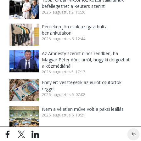
befellegezhet a Reuters szerint
2026. augusztus 2. 16:26
Pénteken jön csak az igazi buli a
benzinkutakon
2026. augusztus 6. 12:44
Az Amnesty szerint nincs rendben, ha
Magyar Péter dönt arról, hogy ki dolgozhat
a közmédiánál
2026. augusztus 5. 17:17
Ennyiért vesztegetik az eurót csütörtök
reggel
2026. augusztus 6. 07:08
Nem a véletlen műve volt a paksi leállás
2026. augusztus 6. 13:21
1p
Jóváhagyták: kész a Tisza-kormány