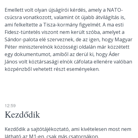
Emellett volt olyan újságírói kérdés, amely a NATO-
csúcsra vonatkozott, valamint öt újabb átvilágítás is,
ami felkeltette a Tisza-kormány figyelmét. A ma esti
Fidesz-tüntetés viszont nem került szóba, amelyet a
Sándor-palota elé szerveznek, de az igen, hogy Magyar
Péter miniszterelnök közösségi oldalán már közzétett
egy dokumentumot, amiből az derül ki, hogy Áder
János volt köztársasági elnök cáfolata ellenére valóban
közpénzből vehetett részt eseményeken.
12:59
Kezdődik
Kezdődik a sajtótájékoztató, ami kivételesen most nem
látható az M1-en, csak más csatornákon.