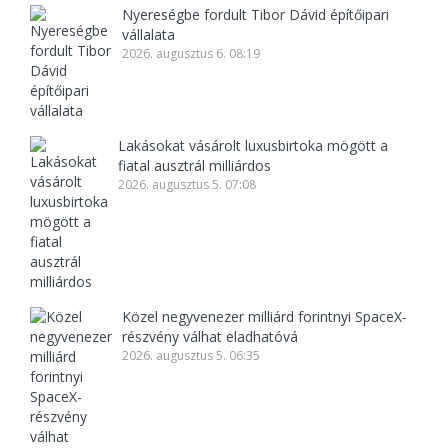
Nyereségbe fordult Tibor Dávid építőipari
vállalata
2026. augusztus 6. 08:19
Lakásokat vásárolt luxusbirtoka mögött a
fiatal ausztrál milliárdos
2026. augusztus 5. 07:08
Közel negyvenezer milliárd forintnyi SpaceX-
részvény válhat eladhatóvá
2026. augusztus 5. 06:35