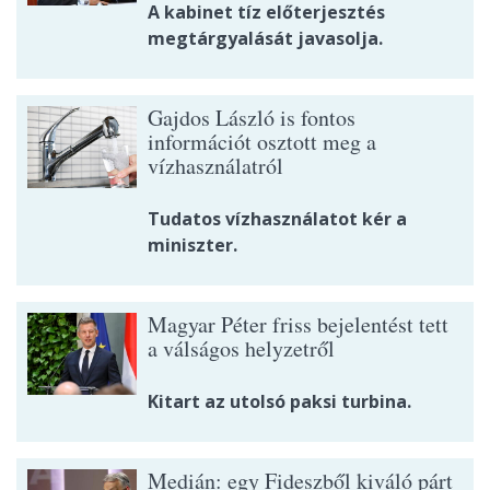
A kabinet tíz előterjesztés
megtárgyalását javasolja.
Gajdos László is fontos
információt osztott meg a
vízhasználatról
Tudatos vízhasználatot kér a
miniszter.
Magyar Péter friss bejelentést tett
a válságos helyzetről
Kitart az utolsó paksi turbina.
Medián: egy Fideszből kiváló párt