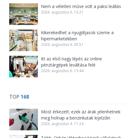
Nem a véletlen műve volt a paksi leállás
2026. augusztus 6. 13:21
Kikerekedhet a nyugdíjasok szeme a
hipermarketekben
2026. augusztus 6. 05:51
Itt az első nagy lépés az online
pénztárgépek leváltása felé
2026. augusztus 6. 13:44
TOP
168
Most érkezett: ezek az árak jelenhetnek
meg holnap a benzinkutak kijelzőin
2026. augusztus 4. 11:24
Több, Orbán Viktorhoz közeli vállalatnak