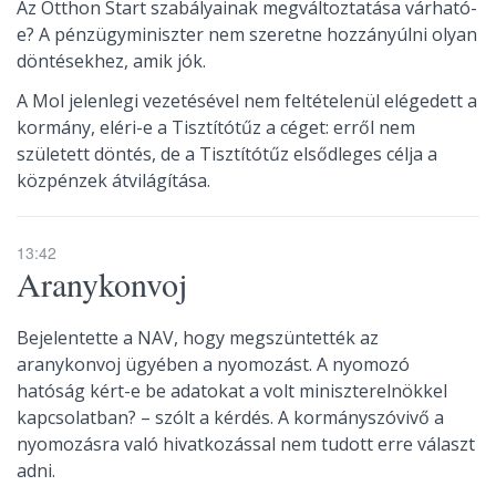
Az Otthon Start szabályainak megváltoztatása várható-
e? A pénzügyminiszter nem szeretne hozzányúlni olyan
döntésekhez, amik jók.
A Mol jelenlegi vezetésével nem feltételenül elégedett a
kormány, eléri-e a Tisztítótűz a céget: erről nem
született döntés, de a Tisztítótűz elsődleges célja a
közpénzek átvilágítása.
13:42
Aranykonvoj
Bejelentette a NAV, hogy megszüntették az
aranykonvoj ügyében a nyomozást. A nyomozó
hatóság kért-e be adatokat a volt miniszterelnökkel
kapcsolatban? – szólt a kérdés. A kormányszóvivő a
nyomozásra való hivatkozással nem tudott erre választ
adni.