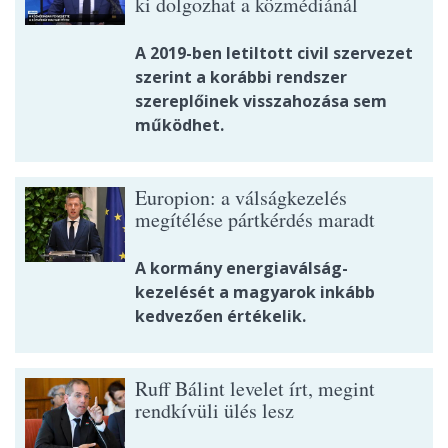
ki dolgozhat a közmédiánál
A 2019-ben letiltott civil szervezet
szerint a korábbi rendszer
szereplőinek visszahozása sem
működhet.
Europion: a válságkezelés
megítélése pártkérdés maradt
A kormány energiaválság-
kezelését a magyarok inkább
kedvezően értékelik.
Ruff Bálint levelet írt, megint
rendkívüli ülés lesz