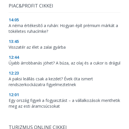
PIAC&PROFIT CIKKEI
14:05
A néma értékesítő a ruhán: Hogyan épít prémium márkát a
tökéletes ruhacímke?
13:45
Visszatér az élet a zalai gyárba
12:44
Újabb árrobbanás jöhet? A búza, az olaj és a cukor is drágul
12:23
A paksi leállás csak a kezdet? Évek óta ismert
rendszerkockázatra figyelmeztetnek
12:01
Egy ország figyeli a fogyasztást – a vállalkozások menthetik
meg az esti áramcsúcsokat
TURIZMUS ONLINE CIKKEI