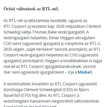
Óriási változások az RTL-nél.
Az RTL-nél új időszámítás kezdődik, ugyanis az
RTL Csoport új vezetést kap: 2026 májusában Clément
Schwebig váltja Thomas Rabe vezérigazgatót. A
vezérigazgató-helyettes, Elmar Heggen aki egyben
COO-ként (ügyvezető igazgató) is irányította az RTL-t,
2025 végén „saját kérésére” távozik posztjáról, az RTL
Csoport vezérigazgató-helyettesi és COO (ügyvezető
igazgatói) pozíciójáról. Heggen a továbbiakban is tagja
marad az RTL Csoport igazgatótanácsának, viszont
már nem ügyvezető igazgatóként – írja a
Média1.
A vezetőváltást követően az RTL Csoport ügyvezető
bizottsága Clément Schwebigból (CEO) és Björn
Bauerből (CFO) fog állni. Az RTL Csoport a
vezetőségben hamarosan megtörténő változásokkal
kapcsolatban így nyilatkozott: