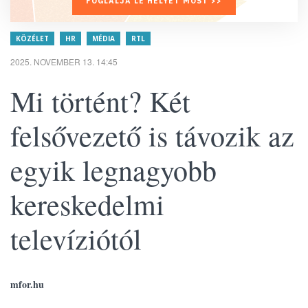
FOGLALJA LE HELYÉT MOST >>
KÖZÉLET
HR
MÉDIA
RTL
2025. NOVEMBER 13. 14:45
Mi történt? Két
felsővezető is távozik az
egyik legnagyobb
kereskedelmi
televíziótól
mfor.hu