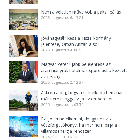
Nem a véletlen műve volt a paksi leállás
2026. augusztus 6. 13:21
Jóváhagyták: kész a Tisza-kormány
jelentése, Orbán Anitán a sor
2026. augusztus 4. 06:58
Magyar Péter újabb bejelentése az
áramhiányról: hatalmas spórolásba kezdett
az ország
2026. augusztus 2. 12:37
Akkora a baj, hogy az emelkedő benzinár
már nem is aggasztja az embereket
2026. augusztus 1. 05:56
Ezt jó lenne elkerülni, de így néz ki a
vészforgatókönyv, ha már nem bírja a
villamosenergia-rendszer
2026. július 31. 16:10