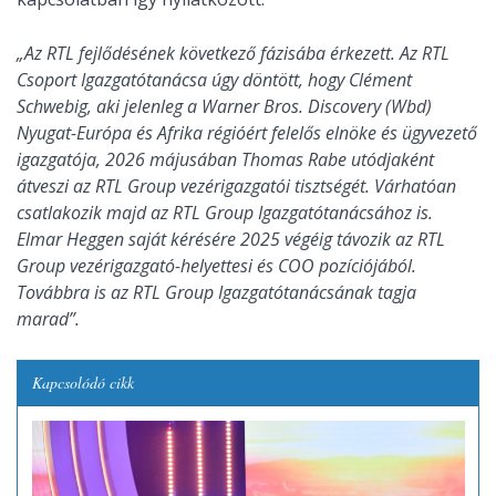
„Az RTL fejlődésének következő fázisába érkezett. Az RTL
Csoport Igazgatótanácsa úgy döntött, hogy Clément
Schwebig, aki jelenleg a Warner Bros. Discovery (Wbd)
Nyugat-Európa és Afrika régióért felelős elnöke és ügyvezető
igazgatója, 2026 májusában Thomas Rabe utódjaként
átveszi az RTL Group vezérigazgatói tisztségét. Várhatóan
csatlakozik majd az RTL Group Igazgatótanácsához is.
Elmar Heggen saját kérésére 2025 végéig távozik az RTL
Group vezérigazgató-helyettesi és COO pozíciójából.
Továbbra is az RTL Group Igazgatótanácsának tagja
marad”.
Kapcsolódó cikk