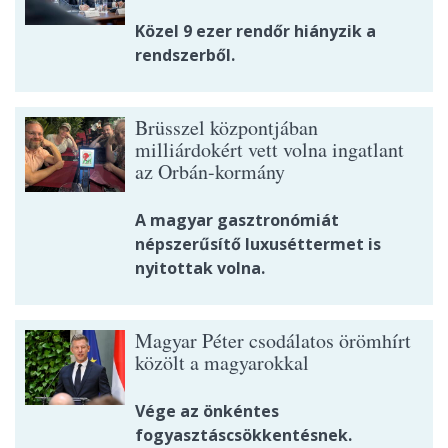
Közel 9 ezer rendőr hiányzik a
rendszerből.
Brüsszel központjában
milliárdokért vett volna ingatlant
az Orbán-kormány
A magyar gasztronómiát
népszerűsítő luxuséttermet is
nyitottak volna.
Magyar Péter csodálatos örömhírt
közölt a magyarokkal
Vége az önkéntes
fogyasztáscsökkentésnek.