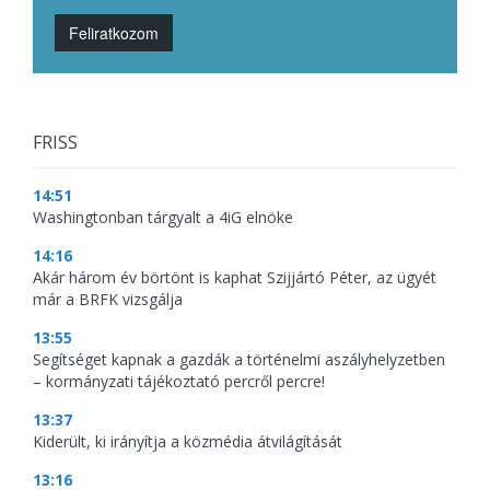
Feliratkozom
FRISS
14:51
Washingtonban tárgyalt a 4iG elnöke
14:16
Akár három év börtönt is kaphat Szijjártó Péter, az ügyét
már a BRFK vizsgálja
13:55
Segítséget kapnak a gazdák a történelmi aszályhelyzetben
– kormányzati tájékoztató percről percre!
13:37
Kiderült, ki irányítja a közmédia átvilágítását
13:16