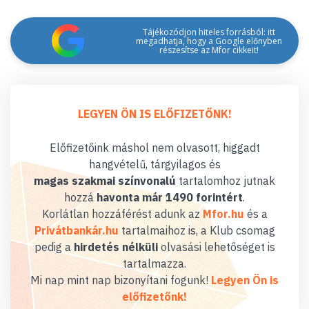
Tájékozódjon hiteles forrásból: itt
megadhatja, hogy a Google előnyben
részesítse az Mfor cikkeit!
LEGYEN ÖN IS ELŐFIZETŐNK!
Előfizetőink máshol nem olvasott, higgadt
hangvételű, tárgyilagos és
magas szakmai színvonalú
tartalomhoz jutnak
hozzá
havonta már 1490 forintért
.
Korlátlan hozzáférést adunk az
Mfor.hu
és a
Privátbankár.hu
tartalmaihoz is, a Klub csomag
pedig a
hirdetés nélküli
olvasási lehetőséget is
tartalmazza.
Mi nap mint nap bizonyítani fogunk!
Legyen Ön is
előfizetőnk!