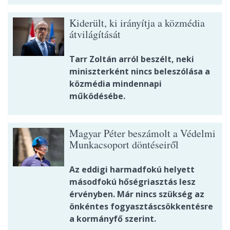
Kiderült, ki irányítja a közmédia
átvilágítását
Tarr Zoltán arról beszélt, neki
miniszterként nincs beleszólása a
közmédia mindennapi
működésébe.
Magyar Péter beszámolt a Védelmi
Munkacsoport döntéseiről
Az eddigi harmadfokú helyett
másodfokú hőségriasztás lesz
érvényben. Már nincs szükség az
önkéntes fogyasztáscsökkentésre
a kormányfő szerint.