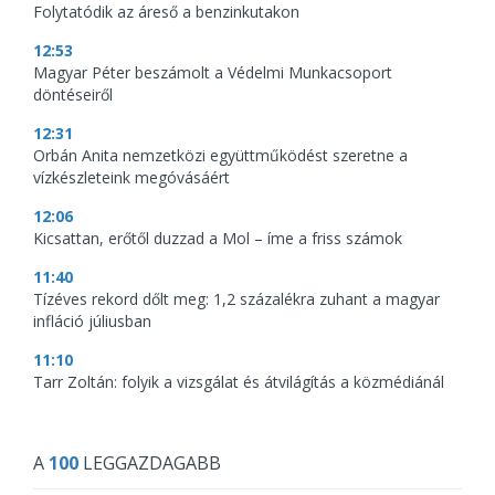
Folytatódik az áreső a benzinkutakon
12:53
Magyar Péter beszámolt a Védelmi Munkacsoport
döntéseiről
12:31
Orbán Anita nemzetközi együttműködést szeretne a
vízkészleteink megóvásáért
12:06
Kicsattan, erőtől duzzad a Mol – íme a friss számok
11:40
Tízéves rekord dőlt meg: 1,2 százalékra zuhant a magyar
infláció júliusban
11:10
Tarr Zoltán: folyik a vizsgálat és átvilágítás a közmédiánál
A
100
LEGGAZDAGABB