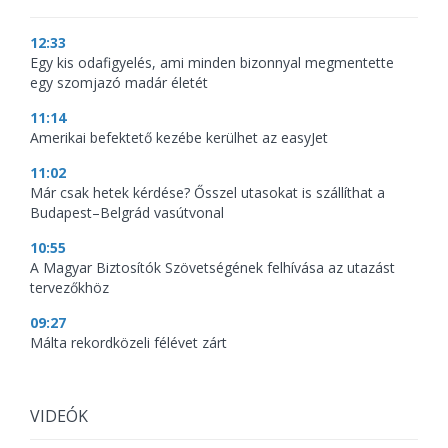
12:33
Egy kis odafigyelés, ami minden bizonnyal megmentette
egy szomjazó madár életét
11:14
Amerikai befektető kezébe kerülhet az easyJet
11:02
Már csak hetek kérdése? Ősszel utasokat is szállíthat a
Budapest–Belgrád vasútvonal
10:55
A Magyar Biztosítók Szövetségének felhívása az utazást
tervezőkhöz
09:27
Málta rekordközeli félévet zárt
VIDEÓK