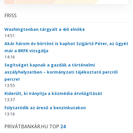
FRISS
Washingtonban tárgyalt a 4iG elnöke
14:51
Akár három év börtönt is kaphat Szijjártó Péter, az ügyét
már a BRFK vizsgálja
14:16
Segítséget kapnak a gazdák a történelmi
aszályhelyzetben – kormányzati tájékoztató percről
percre!
13:55
Kiderült, ki irányítja a közmédia átvilágítását
13:37
Folytatódik az áreső a benzinkutakon
13:16
PRIVÁTBANKÁR.HU TOP
24