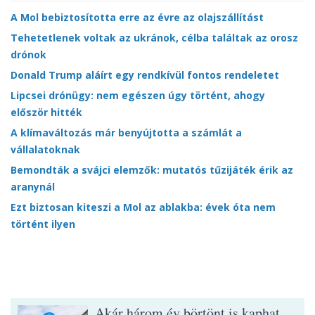
A Mol bebiztosította erre az évre az olajszállítást
Tehetetlenek voltak az ukránok, célba találtak az orosz
drónok
Donald Trump aláírt egy rendkívül fontos rendeletet
Lipcsei drónügy: nem egészen úgy történt, ahogy
először hitték
A klímaváltozás már benyújtotta a számlát a
vállalatoknak
Bemondták a svájci elemzők: mutatós tűzijáték érik az
aranynál
Ezt biztosan kiteszi a Mol az ablakba: évek óta nem
történt ilyen
Akár három év börtönt is kaphat