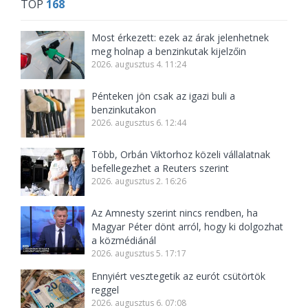
TOP
168
Most érkezett: ezek az árak jelenhetnek
meg holnap a benzinkutak kijelzőin
2026. augusztus 4. 11:24
Pénteken jön csak az igazi buli a
benzinkutakon
2026. augusztus 6. 12:44
Több, Orbán Viktorhoz közeli vállalatnak
befellegezhet a Reuters szerint
2026. augusztus 2. 16:26
Az Amnesty szerint nincs rendben, ha
Magyar Péter dönt arról, hogy ki dolgozhat
a közmédiánál
2026. augusztus 5. 17:17
Ennyiért vesztegetik az eurót csütörtök
reggel
2026. augusztus 6. 07:08