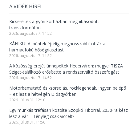
A VIDÉK HÍREI
Kicserélték a győri kórházban meghibásodott
transzformátort
2026. augusztus 7. 14:52
KÁNIKULA: péntek éjfélig meghosszabbították a
harmadfokú hőségriasztást
2026. augusztus 7. 14:52
A közösség erejét ünnepelték Héderváron: megyei TISZA
Sziget-találkozó erősítette a rendszerváltó összefogást
2026. augusztus 7. 14:52
Motorbemutató és -sorsolás, rocklegendák, ingyen belépő
– ez lesz a hétvégén Diósgyőrben
2026. július 31. 12:10
Egy munkás tréfásan közölte Szopkó Tiborral, 2030-ra kész
lesz a vár – Tényleg csak viccelt?
2026. július 31. 11:56