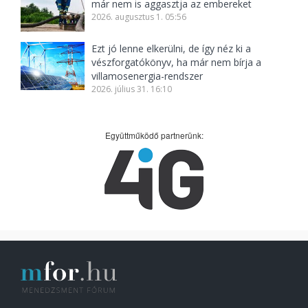
már nem is aggasztja az embereket
2026. augusztus 1. 05:56
Ezt jó lenne elkerülni, de így néz ki a
vészforgatókönyv, ha már nem bírja a
villamosenergia-rendszer
2026. július 31. 16:10
Együttműködő partnerünk: