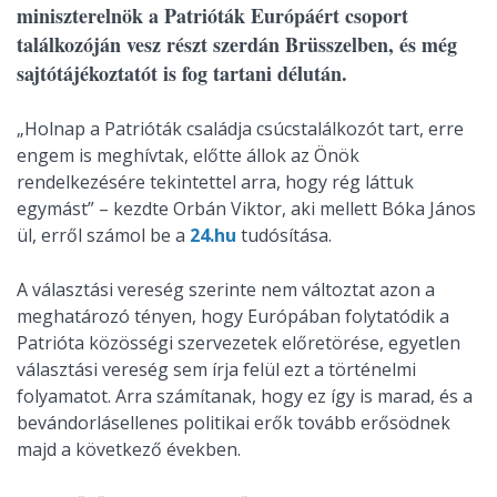
miniszterelnök a Patrióták Európáért csoport
találkozóján vesz részt szerdán Brüsszelben, és még
sajtótájékoztatót is fog tartani délután.
„Holnap a Patrióták családja csúcstalálkozót tart, erre
engem is meghívtak, előtte állok az Önök
rendelkezésére tekintettel arra, hogy rég láttuk
egymást” – kezdte Orbán Viktor, aki mellett Bóka János
ül, erről számol be a
24.hu
tudósítása.
A választási vereség szerinte nem változtat azon a
meghatározó tényen, hogy Európában folytatódik a
Patrióta közösségi szervezetek előretörése, egyetlen
választási vereség sem írja felül ezt a történelmi
folyamatot. Arra számítanak, hogy ez így is marad, és a
bevándorlásellenes politikai erők tovább erősödnek
majd a következő években.