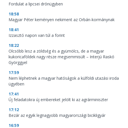
Fordulat a lipcsei drónügyben
18:58
Magyar Péter keményen nekiment az Orbán-kormánynak
18:41
Izzasztó napon van túl a forint
18:22
Olcsóbb lesz a zöldség és a gyümölcs, de a magyar
kukoricaföldek nagy része megsemmisült – Interjú Raskó
Györggyel
17:59
Nem léphetnek a magyar hatóságok a külföldi utazási iroda
ügyében
17:41
Új feladatokra új embereket jelölt ki az agrárminiszter
17:12
Bezár az egyik legnagyobb magyarországi bicikligyár
16:59