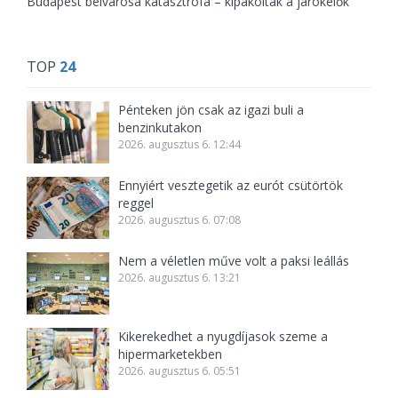
Budapest belvárosa katasztrófa – kipakoltak a járókelők
TOP
24
Pénteken jön csak az igazi buli a
benzinkutakon
2026. augusztus 6. 12:44
Ennyiért vesztegetik az eurót csütörtök
reggel
2026. augusztus 6. 07:08
Nem a véletlen műve volt a paksi leállás
2026. augusztus 6. 13:21
Kikerekedhet a nyugdíjasok szeme a
hipermarketekben
2026. augusztus 6. 05:51