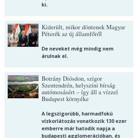
ki.
Kiderült, mikor döntenek Magyar
Péterék az új államfőről
De neveket még mindig nem
árulnak el.
Botrány Diósdon, szigor
Szentendrén, helyszíni bírság
autómosásért – így áll a vízzel
Budapest környéke
A legszigorúbb, harmadfokú
vízkorlátozás vonatkozik 130 ezer
emberre már hatodik napja a
budapesti agglomerációban, és