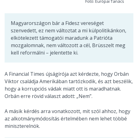
Fotó: Európai Tanács
Magyarországon bár a Fidesz vereséget
szenvedett, ez nem változtat a mi külpolitikánkon,
elkötelezett támogatói maradunk a Patrióta
mozgalomnak, nem változott a cél, Brüsszelt meg
kell reformálni – jelentette ki.
A Financial Times újságírója azt kérdezte, hogy Orbán
Viktor családja Amerikában tartózkodik, és azt beszélik,
hogy a korrupciós vádak miatt ott is maradhatnak.
Orbán erre rövid választ adott: „Nem”.
A másik kérdés arra vonatkozott, mit szól ahhoz, hogy
az alkotmánymódosítás értelmében nem lehet többé
miniszterelnök.