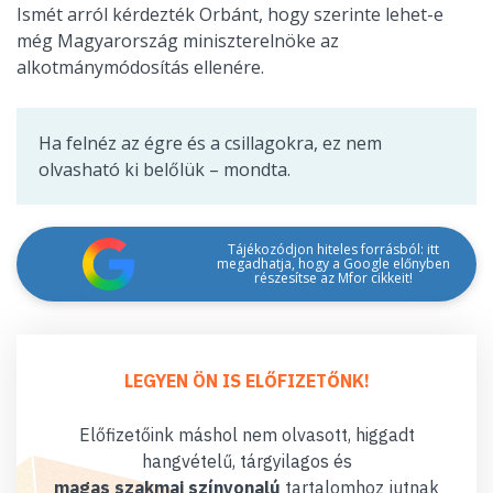
Ismét arról kérdezték Orbánt, hogy szerinte lehet-e
még Magyarország miniszterelnöke az
alkotmánymódosítás ellenére.
Ha felnéz az égre és a csillagokra, ez nem
olvasható ki belőlük – mondta.
Tájékozódjon hiteles forrásból: itt
megadhatja, hogy a Google előnyben
részesítse az Mfor cikkeit!
LEGYEN ÖN IS ELŐFIZETŐNK!
Előfizetőink máshol nem olvasott, higgadt
hangvételű, tárgyilagos és
magas szakmai színvonalú
tartalomhoz jutnak