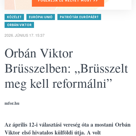
FOGLALJA LE HELYÉT MOST >>
KÖZÉLET
EURÓPAI UNIÓ
PATRIÓTÁK EURÓPÁÉRT
ORBÁN VIKTOR
2026. JÚNIUS 17. 15:37
Orbán Viktor
Brüsszelben: „Brüsszelt
meg kell reformálni”
mfor.hu
Az április 12-i választási vereség óta a mostani Orbán
Viktor első hivatalos külföldi útja. A volt