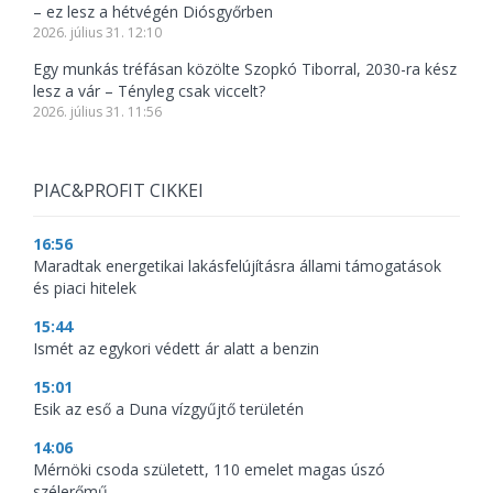
– ez lesz a hétvégén Diósgyőrben
2026. július 31. 12:10
Egy munkás tréfásan közölte Szopkó Tiborral, 2030-ra kész
lesz a vár – Tényleg csak viccelt?
2026. július 31. 11:56
PIAC&PROFIT CIKKEI
16:56
Maradtak energetikai lakásfelújításra állami támogatások
és piaci hitelek
15:44
Ismét az egykori védett ár alatt a benzin
15:01
Esik az eső a Duna vízgyűjtő területén
14:06
Mérnöki csoda született, 110 emelet magas úszó
szélerőmű