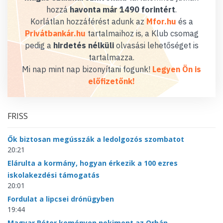
hozzá
havonta már 1490 forintért
.
Korlátlan hozzáférést adunk az
Mfor.hu
és a
Privátbankár.hu
tartalmaihoz is, a Klub csomag
pedig a
hirdetés nélküli
olvasási lehetőséget is
tartalmazza.
Mi nap mint nap bizonyítani fogunk!
Legyen Ön is
előfizetőnk!
FRISS
Ők biztosan megússzák a ledolgozós szombatot
20:21
Elárulta a kormány, hogyan érkezik a 100 ezres
iskolakezdési támogatás
20:01
Fordulat a lipcsei drónügyben
19:44
Magyar Péter keményen nekiment az Orbán-