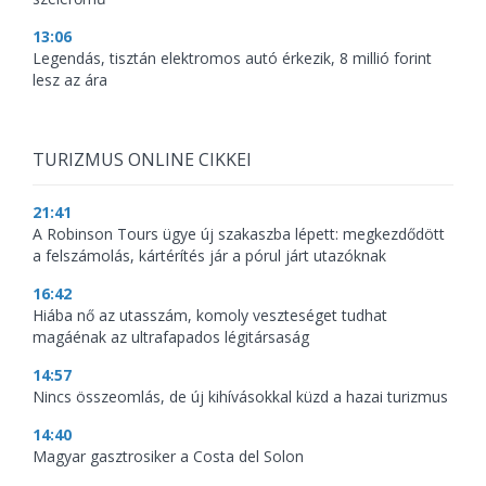
13:06
Legendás, tisztán elektromos autó érkezik, 8 millió forint
lesz az ára
TURIZMUS ONLINE CIKKEI
21:41
A Robinson Tours ügye új szakaszba lépett: megkezdődött
a felszámolás, kártérítés jár a pórul járt utazóknak
16:42
Hiába nő az utasszám, komoly veszteséget tudhat
magáénak az ultrafapados légitársaság
14:57
Nincs összeomlás, de új kihívásokkal küzd a hazai turizmus
14:40
Magyar gasztrosiker a Costa del Solon