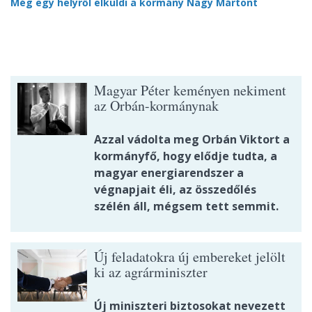
Még egy helyről elküldi a kormány Nagy Mártont
Magyar Péter keményen nekiment
az Orbán-kormánynak
Azzal vádolta meg Orbán Viktort a
kormányfő, hogy elődje tudta, a
magyar energiarendszer a
végnapjait éli, az összedőlés
szélén áll, mégsem tett semmit.
Új feladatokra új embereket jelölt
ki az agrárminiszter
Új miniszteri biztosokat nevezett