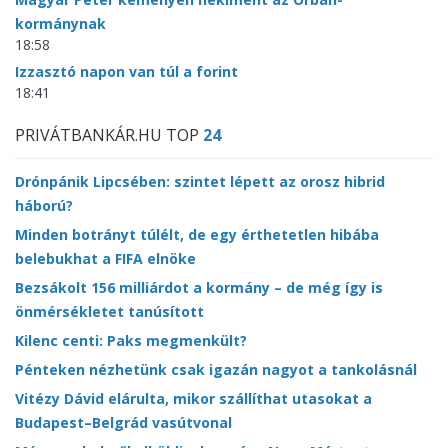
kormánynak
18:58
Izzasztó napon van túl a forint
18:41
PRIVÁTBANKÁR.HU TOP
24
Drónpánik Lipcsében: szintet lépett az orosz hibrid
háború?
Minden botrányt túlélt, de egy érthetetlen hibába
belebukhat a FIFA elnöke
Bezsákolt 156 milliárdot a kormány – de még így is
önmérsékletet tanúsított
Kilenc centi: Paks megmenkült?
Pénteken nézhetünk csak igazán nagyot a tankolásnál
Vitézy Dávid elárulta, mikor szállíthat utasokat a
Budapest–Belgrád vasútvonal