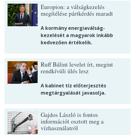
Europion: a válságkezelés
megítélése pártkérdés maradt
A kormány energiaválság-
kezelését a magyarok inkább
kedvezően értékelik.
Ruff Bálint levelet írt, megint
rendkívüli ülés lesz
A kabinet tíz előterjesztés
megtárgyalását javasolja.
Gajdos László is fontos
információt osztott meg a
vízhasználatról