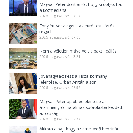
Magyar Péter dönt arról, hogy ki dolgozhat
a közmédiánál
2026. augusztus 5. 17:17
Ennyiért vesztegetik az eurót csütörtök
reggel
2026. augusztus 6. 07:08
Nem a véletlen műve volt a paksi leállás
2026. augusztus 6. 13:21
Jóváhagyták: kész a Tisza-kormány
jelentése, Orbán Anitán a sor
2026. augusztus 4. 06:58
Magyar Péter újabb bejelentése az
áramhiányról: hatalmas spórolásba kezdett
az ország
2026. augusztus 2. 12:37
Akkora a baj, hogy az emelkedő benzinár