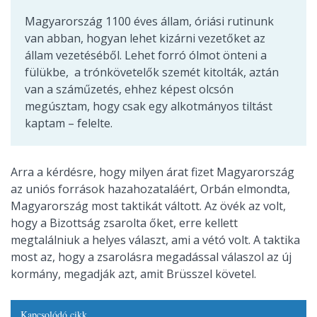
Magyarország 1100 éves állam, óriási rutinunk
van abban, hogyan lehet kizárni vezetőket az
állam vezetéséből. Lehet forró ólmot önteni a
fülükbe, a trónkövetelők szemét kitolták, aztán
van a száműzetés, ehhez képest olcsón
megúsztam, hogy csak egy alkotmányos tiltást
kaptam – felelte.
Arra a kérdésre, hogy milyen árat fizet Magyarország
az uniós források hazahozataláért, Orbán elmondta,
Magyarország most taktikát váltott. Az övék az volt,
hogy a Bizottság zsarolta őket, erre kellett
megtalálniuk a helyes választ, ami a vétó volt. A taktika
most az, hogy a zsarolásra megadással válaszol az új
kormány, megadják azt, amit Brüsszel követel.
Kapcsolódó cikk