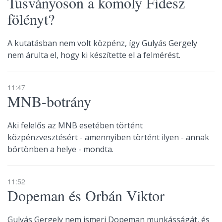
Tusványoson a komoly Fidesz
fölényt?
A kutatásban nem volt közpénz, így Gulyás Gergely
nem árulta el, hogy ki készítette el a felmérést.
11:47
MNB-botrány
Aki felelős az MNB esetében történt
közpénzvesztésért - amennyiben történt ilyen - annak
börtönben a helye - mondta.
11:52
Dopeman és Orbán Viktor
Gulyás Gergely nem ismeri Dopeman munkásságát, és