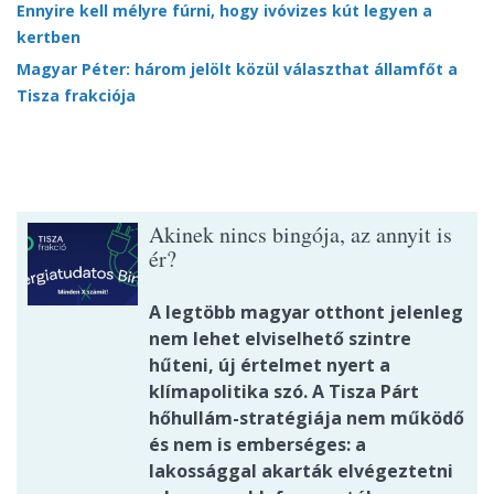
Ennyire kell mélyre fúrni, hogy ivóvizes kút legyen a
kertben
Magyar Péter: három jelölt közül választhat államfőt a
Tisza frakciója
Akinek nincs bingója, az annyit is
ér?
A legtöbb magyar otthont jelenleg
nem lehet elviselhető szintre
hűteni, új értelmet nyert a
klímapolitika szó. A Tisza Párt
hőhullám-stratégiája nem működő
és nem is emberséges: a
lakossággal akarták elvégeztetni