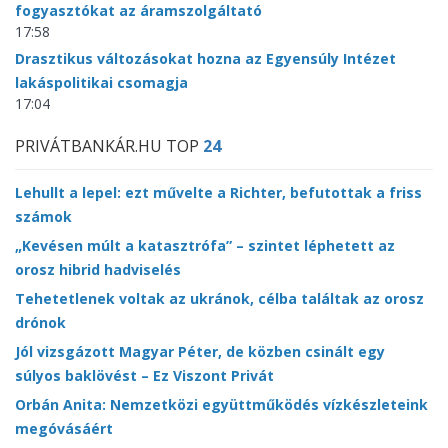
fogyasztókat az áramszolgáltató
17:58
Drasztikus változásokat hozna az Egyensúly Intézet
lakáspolitikai csomagja
17:04
PRIVÁTBANKÁR.HU TOP
24
Lehullt a lepel: ezt művelte a Richter, befutottak a friss
számok
„Kevésen múlt a katasztrófa” – szintet léphetett az
orosz hibrid hadviselés
Tehetetlenek voltak az ukránok, célba találtak az orosz
drónok
Jól vizsgázott Magyar Péter, de közben csinált egy
súlyos baklövést – Ez Viszont Privát
Orbán Anita: Nemzetközi együttműködés vízkészleteink
megóvásáért