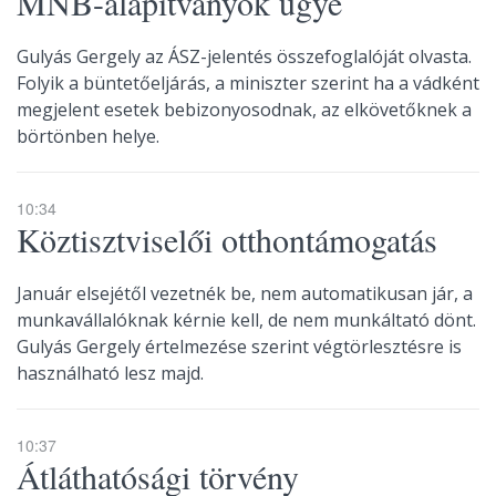
MNB-alapítványok ügye
Gulyás Gergely az ÁSZ-jelentés összefoglalóját olvasta.
Folyik a büntetőeljárás, a miniszter szerint ha a vádként
megjelent esetek bebizonyosodnak, az elkövetőknek a
börtönben helye.
10:34
Köztisztviselői otthontámogatás
Január elsejétől vezetnék be, nem automatikusan jár, a
munkavállalóknak kérnie kell, de nem munkáltató dönt.
Gulyás Gergely értelmezése szerint végtörlesztésre is
használható lesz majd.
10:37
Átláthatósági törvény