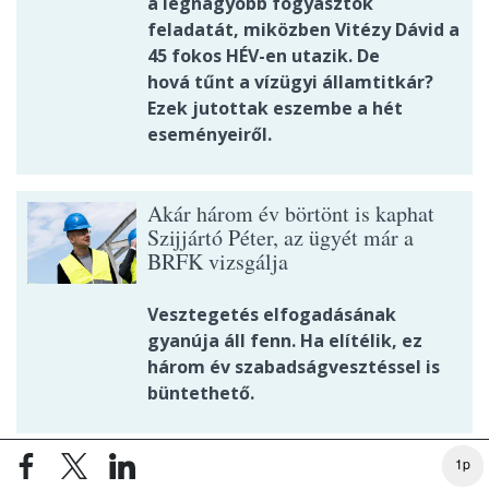
a legnagyobb fogyasztók
feladatát, miközben Vitézy Dávid a
45 fokos HÉV-en utazik. De
hová tűnt a vízügyi államtitkár?
Ezek jutottak eszembe a hét
eseményeiről.
Akár három év börtönt is kaphat
Szijjártó Péter, az ügyét már a
BRFK vizsgálja
Vesztegetés elfogadásának
gyanúja áll fenn. Ha elítélik, ez
három év szabadságvesztéssel is
büntethető.
1p
500 milliárd forint feletti kár érheti