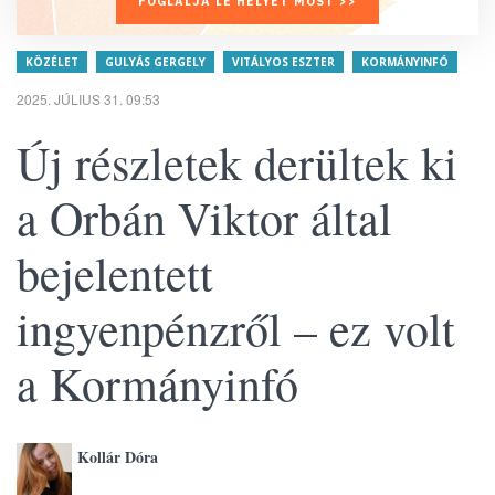
FOGLALJA LE HELYÉT MOST >>
KÖZÉLET
GULYÁS GERGELY
VITÁLYOS ESZTER
KORMÁNYINFÓ
2025. JÚLIUS 31. 09:53
Új részletek derültek ki
a Orbán Viktor által
bejelentett
ingyenpénzről – ez volt
a Kormányinfó
Kollár Dóra