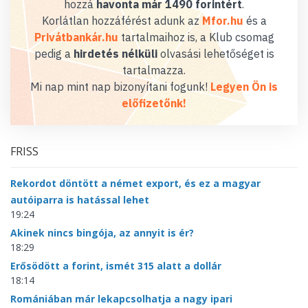
hozzá
havonta már 1490 forintért
.
Korlátlan hozzáférést adunk az
Mfor.hu
és a
Privátbankár.hu
tartalmaihoz is, a Klub csomag
pedig a
hirdetés nélküli
olvasási lehetőséget is
tartalmazza.
Mi nap mint nap bizonyítani fogunk!
Legyen Ön is
előfizetőnk!
FRISS
Rekordot döntött a német export, és ez a magyar
autóiparra is hatással lehet
19:24
Akinek nincs bingója, az annyit is ér?
18:29
Erősödött a forint, ismét 315 alatt a dollár
18:14
Romániában már lekapcsolhatja a nagy ipari