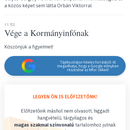
a közös képet sem látta Orbán Viktorral.
11:53
Vége a Kormányinfónak
Köszönjük a figyelmet!
Tájékozódjon hiteles forrásból: itt
megadhatja, hogy a Google előnyben
részesítse az Mfor cikkeit!
LEGYEN ÖN IS ELŐFIZETŐNK!
Előfizetőink máshol nem olvasott, higgadt
hangvételű, tárgyilagos és
magas szakmai színvonalú
tartalomhoz jutnak