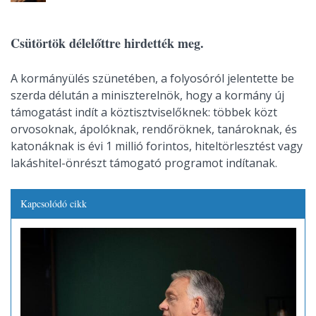
Csütörtök délelőttre hirdették meg.
A kormányülés szünetében, a folyosóról jelentette be
szerda délután a miniszterelnök, hogy a kormány új
támogatást indít a köztisztviselőknek: többek közt
orvosoknak, ápolóknak, rendőröknek, tanároknak, és
katonáknak is évi 1 millió forintos, hiteltörlesztést vagy
lakáshitel-önrészt támogató programot indítanak.
Kapcsolódó cikk