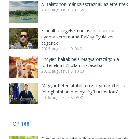
A Balatonon már sziesztáznak az éttermek
2026. augusztus 8. 11:59
Elindult a végelszámolás, hamarosan
nyoma sem marad Balásy Gyula két
cégének
2026. augusztus 9. 06:01
Ennyien haltak bele Magyarországon a
történelmi hőhullám hatásaiba
2026. augusztus 8. 10:03
Magyar Péter kitálalt: erre fogják költeni a
felfoghatatlan mennyiségű uniós forrást
2026. augusztus 8. 09:31
TOP
168
Dinnyedráma: hiába finom csemege, bedőlt