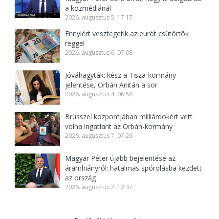
a közmédiánál
2026. augusztus 5. 17:17
Ennyiért vesztegetik az eurót csütörtök
reggel
2026. augusztus 6. 07:08
Jóváhagyták: kész a Tisza-kormány
jelentése, Orbán Anitán a sor
2026. augusztus 4. 06:58
Brüsszel központjában milliárdokért vett
volna ingatlant az Orbán-kormány
2026. augusztus 7. 07:26
Magyar Péter újabb bejelentése az
áramhiányról: hatalmas spórolásba kezdett
az ország
2026. augusztus 2. 12:37