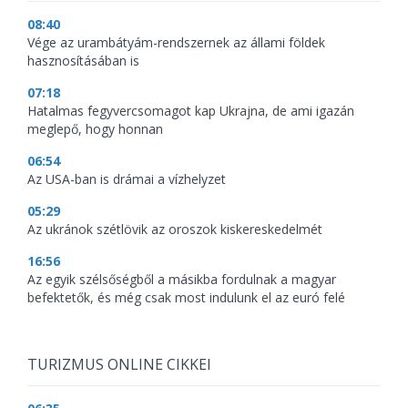
08:40
Vége az urambátyám-rendszernek az állami földek
hasznosításában is
07:18
Hatalmas fegyvercsomagot kap Ukrajna, de ami igazán
meglepő, hogy honnan
06:54
Az USA-ban is drámai a vízhelyzet
05:29
Az ukránok szétlövik az oroszok kiskereskedelmét
16:56
Az egyik szélsőségből a másikba fordulnak a magyar
befektetők, és még csak most indulunk el az euró felé
TURIZMUS ONLINE CIKKEI