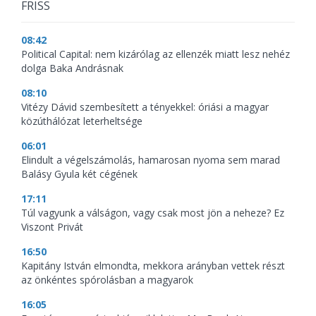
FRISS
08:42
Political Capital: nem kizárólag az ellenzék miatt lesz nehéz
dolga Baka Andrásnak
08:10
Vitézy Dávid szembesített a tényekkel: óriási a magyar
közúthálózat leterheltsége
06:01
Elindult a végelszámolás, hamarosan nyoma sem marad
Balásy Gyula két cégének
17:11
Túl vagyunk a válságon, vagy csak most jön a neheze? Ez
Viszont Privát
16:50
Kapitány István elmondta, mekkora arányban vettek részt
az önkéntes spórolásban a magyarok
16:05