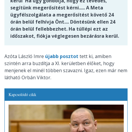
kerül Ha úgy gondolja, hogy ez tévedés,
segítünk megerősítést kérni..... A Meta
ügyfélszolgálata a megerősítést követő 24
órán belül felhívja Önt.... Döntésünk ellen 24
órán belül fellebbezhet. Ha túllépi ezt az
időszakot, fiókja véglegesen bezárásra kerül.
Azóta László Imre
újabb posztot
tett ki, amiben
szintén arra buzdítja a XI. kerületben élőket, hogy
menjenek el minél többen szavazni. Igaz, ezen már nem
látható Orbán Viktor.
Kapcsolódó cikk