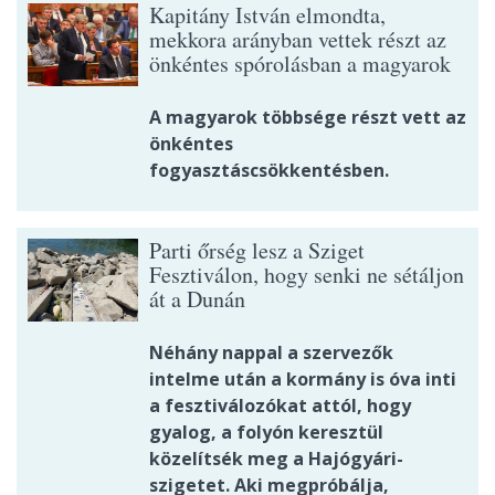
Kapitány István elmondta,
mekkora arányban vettek részt az
önkéntes spórolásban a magyarok
A magyarok többsége részt vett az
önkéntes
fogyasztáscsökkentésben.
Parti őrség lesz a Sziget
Fesztiválon, hogy senki ne sétáljon
át a Dunán
Néhány nappal a szervezők
intelme után a kormány is óva inti
a fesztiválozókat attól, hogy
gyalog, a folyón keresztül
közelítsék meg a Hajógyári-
szigetet. Aki megpróbálja,