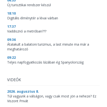
06:35
Új turisztikai rendszer készül
18:10
Digitális élménytér a lévai várban
17:37
Vaddisznó a metróban???
09:36
Átalakult a balatoni turizmus, a last minute ma már a
meghatározó
09:22
Teljes napfogyatkozás lázában ég Spanyolország
VIDEÓK
2026. augusztus 8.
Túl vagyunk a válságon, vagy csak most jön a neheze? Ez
Viszont Privát