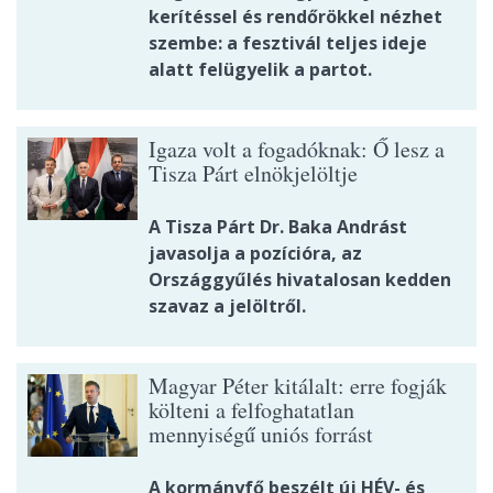
kerítéssel és rendőrökkel nézhet
szembe: a fesztivál teljes ideje
alatt felügyelik a partot.
Igaza volt a fogadóknak: Ő lesz a
Tisza Párt elnökjelöltje
A Tisza Párt Dr. Baka Andrást
javasolja a pozícióra, az
Országgyűlés hivatalosan kedden
szavaz a jelöltről.
Magyar Péter kitálalt: erre fogják
költeni a felfoghatatlan
mennyiségű uniós forrást
A kormányfő beszélt új HÉV- és