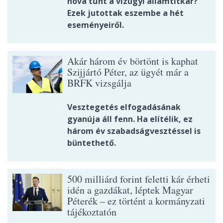
hová tűnt a vízügyi államtitkár?
Ezek jutottak eszembe a hét
eseményeiről.
Akár három év börtönt is kaphat
Szijjártó Péter, az ügyét már a
BRFK vizsgálja
Vesztegetés elfogadásának
gyanúja áll fenn. Ha elítélik, ez
három év szabadságvesztéssel is
büntethető.
500 milliárd forint feletti kár érheti
idén a gazdákat, léptek Magyar
Péterék – ez történt a kormányzati
tájékoztatón