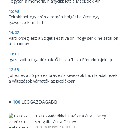
Fogytán a memória, hiánycikk lett a MacBook Air
15:48
Felrobbant egy drón a román-bolgár határon egy
gázvezeték mellett
14:27
Parti őrség lesz a Sziget Fesztiválon, hogy senki ne sétáljon
át a Dunán
13:11
Igaza volt a fogadóknak: Ő lesz a Tisza Párt elnökjelöltje
12:55
Jöhetnek a 35 perces órák és a kevesebb házi feladat: ezek
a változások várhatók az iskolákban
A
100
LEGGAZDAGABB
TikTok-videókkal alakítaná át a Disney+
szolgáltatást a Disney
2026. augusztus 6. 09:30