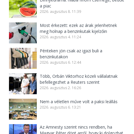
a piac
2026. augusztus 8. 11:39
Most érkezett: ezek az árak jelenhetnek
meg holnap a benzinkutak kijelzőin
2026. augusztus 4. 11:24
Pénteken jön csak az igazi buli a
benzinkutakon
2026. augusztus 6. 12:44
Több, Orbán Viktorhoz közeli vállalatnak
befellegezhet a Reuters szerint
2026. augusztus 2. 16:26
Nem a véletlen műve volt a paksi leállás
2026. augusztus 6. 13:21
Az Amnesty szerint nincs rendben, ha
Magyar Péter dönt arról, hogy ki dolgozhat