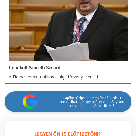
Lebukott Németh Szilárd
A Fidesz emblematikus alakja törvényt sértett.
Tájékozódjon hiteles forrásból: itt
megadhatja, hogy a Google előnyben
részesítse az Mfor cikkeit!
LEGYEN ÖN IS ELŐFIZETŐNK!