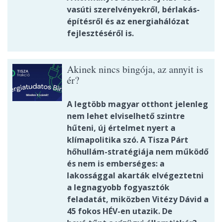
vasúti szerelvényekről, bérlakás-
építésről és az energiahálózat
fejlesztéséről is.
Akinek nincs bingója, az annyit is
ér?
A legtöbb magyar otthont jelenleg
nem lehet elviselhető szintre
hűteni, új értelmet nyert a
klímapolitika szó. A Tisza Párt
hőhullám-stratégiája nem működő
és nem is emberséges: a
lakossággal akarták elvégeztetni
a legnagyobb fogyasztók
feladatát, miközben Vitézy Dávid a
45 fokos HÉV-en utazik. De