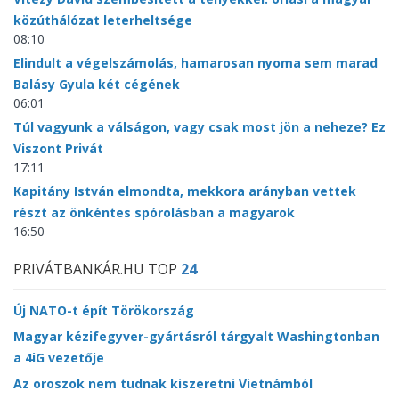
közúthálózat leterheltsége
08:10
Elindult a végelszámolás, hamarosan nyoma sem marad
Balásy Gyula két cégének
06:01
Túl vagyunk a válságon, vagy csak most jön a neheze? Ez
Viszont Privát
17:11
Kapitány István elmondta, mekkora arányban vettek
részt az önkéntes spórolásban a magyarok
16:50
PRIVÁTBANKÁR.HU TOP
24
Új NATO-t épít Törökország
Magyar kézifegyver-gyártásról tárgyalt Washingtonban
a 4iG vezetője
Az oroszok nem tudnak kiszeretni Vietnámból