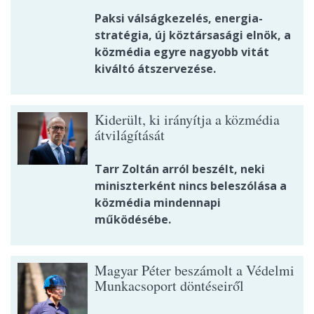
Paksi válságkezelés, energia-
stratégia, új köztársasági elnök, a
közmédia egyre nagyobb vitát
kiváltó átszervezése.
Kiderült, ki irányítja a közmédia
átvilágítását
Tarr Zoltán arról beszélt, neki
miniszterként nincs beleszólása a
közmédia mindennapi
működésébe.
Magyar Péter beszámolt a Védelmi
Munkacsoport döntéseiről