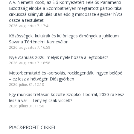
A V. Németh Zsolt, az Élő Környezetért Felelős Parlamenti
Bizottság elnöke a Szombathelyen megtartott pártpolitikai
cirkusszá silányult ülés után eddig mindössze egyszer hívta
össze a testületet
2026. augusztus 7. 17:41
Közösségek, kultúrák és különleges élmények a jubileumi
Savaria Történelmi Karneválon
2026. augusztus 7. 16:58
Nyelvtanulás 2026: melyik nyelv hozza a legtöbbet?
2026. augusztus 7. 16:58
Motorbemutató és -sorsolás, rocklegendák, ingyen belépő
– ez lesz a hétvégén Diósgyőrben
2026. július 31. 12:10
Egy munkás tréfásan közölte Szopkó Tiborral, 2030-ra kész
lesz a vár – Tényleg csak viccelt?
2026. július 31. 11:56
PIAC&PROFIT CIKKEI