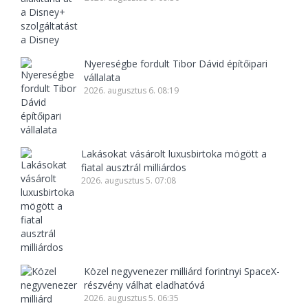
Nyereségbe fordult Tibor Dávid építőipari
vállalata
2026. augusztus 6. 08:19
Lakásokat vásárolt luxusbirtoka mögött a
fiatal ausztrál milliárdos
2026. augusztus 5. 07:08
Közel negyvenezer milliárd forintnyi SpaceX-
részvény válhat eladhatóvá
2026. augusztus 5. 06:35