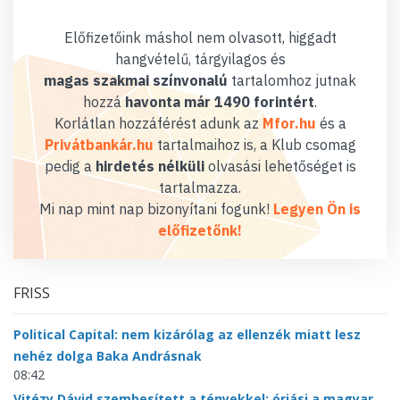
Előfizetőink máshol nem olvasott, higgadt
hangvételű, tárgyilagos és
magas szakmai színvonalú
tartalomhoz jutnak
hozzá
havonta már 1490 forintért
.
Korlátlan hozzáférést adunk az
Mfor.hu
és a
Privátbankár.hu
tartalmaihoz is, a Klub csomag
pedig a
hirdetés nélküli
olvasási lehetőséget is
tartalmazza.
Mi nap mint nap bizonyítani fogunk!
Legyen Ön is
előfizetőnk!
FRISS
Political Capital: nem kizárólag az ellenzék miatt lesz
nehéz dolga Baka Andrásnak
08:42
Vitézy Dávid szembesített a tényekkel: óriási a magyar